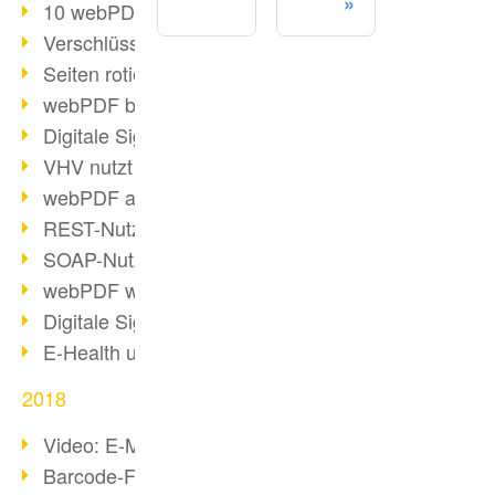
10 webPDF Vorteile für Entwickler
Verschlüsselung mit wsclient
Seiten rotieren mit wsclient
webPDF bei Würth Finance
Digitale Signaturen - Teil 2
VHV nutzt webPDF Preview
webPDF als Docker-Container
REST-Nutzung mit webPDF wsclient
SOAP-Nutzung mit webPDF wsclient
webPDF wsclient für Java
Digitale Signaturen - Teil 1
E-Health und Digitalisierung
2018
Video: E-Mails in PDF konvertieren
Barcode-Formate im Überblick