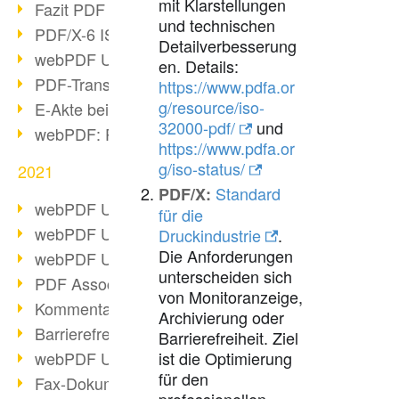
mit Klarstellungen
Fazit PDF Days 2021
und technischen
PDF/X-6 ISO-Norm
Detailverbesserung
webPDF Update 8.0.0.2393
en. Details:
PDF-Transparenz beim PDF-Format
https://www.pdfa.or
g/resource/iso-
E-Akte bei Behörden
32000-pdf/
und
webPDF: PDF-Anhänge verwalten
https://www.pdfa.or
g/iso-status/
2021
Standard
PDF/X:
webPDF Update 8.0.0.2376
für die
webPDF Update 8.0.0.2374
Druckindustrie
.
Die Anforderungen
webPDF Update 8.0.0.2372
unterscheiden sich
PDF Association 2021 Entwicklungen
von Monitoranzeige,
Kommentare im PDF einfügen
Archivierung oder
Barrierefreie PDF-Dokumente (3/3)
Barrierefreiheit. Ziel
ist die Optimierung
webPDF Update 8.0.0.2338
für den
Fax-Dokumente in Workflow
professionellen