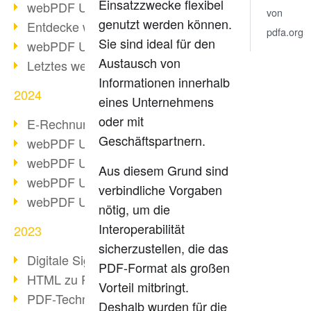
Einsatzzwecke flexibel
webPDF Update 10.0.2
von
genutzt werden können.
Entdecke webPDF 10
pdfa.org
Sie sind ideal für den
webPDF Update 9.0.0.3655
Austausch von
Letztes webPDF 8 Update
Informationen innerhalb
2024
eines Unternehmens
oder mit
E-Rechnungsstellung ab 2025
Geschäftspartnern.
webPDF Update 9.0.0.3584
webPDF Update 9.0.0.3479
Aus diesem Grund sind
webPDF Update 9.0.0.3361
verbindliche Vorgaben
webPDF Update 9.0.0.3264
nötig, um die
Interoperabilität
2023
sicherzustellen, die das
Digitale Signatur in PDF
PDF-Format als großen
HTML zu PDF
Vorteil mitbringt.
PDF-Techniken für Barrierefreiheit
Deshalb wurden für die