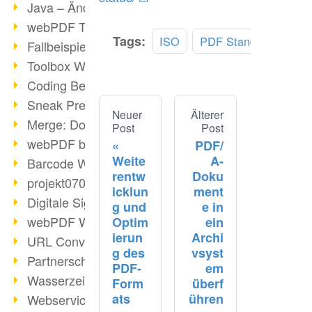
Java – Änderungen der Bedingungen
webPDF Toolbox Description
Tags:
ISO
PDF Standard
Fallbeispiel: Fusion von Archiven
Toolbox WebService Extraction
Coding Beispiel: Annotationen
Sneak Preview des webPDF Portals
Neuer
Älterer
Merge: Dokumente zusammenfügen
Post
Post
webPDF bei Infoniqa
PDF/
Weite
A-
Barcode Webservice
rentw
Doku
projekt0708 & webPDF
icklun
ment
Digitale Signaturen - Teil 3
g und
e in
webPDF Webservices Signature
Optim
ein
ierun
Archi
URL Converter mit wsclient
g des
vsyst
Partnerschaft mit d.vinci
PDF-
em
Wasserzeichen per wsclient
Form
überf
ats
ühren
Webservice via Ant-Task Bibliothek