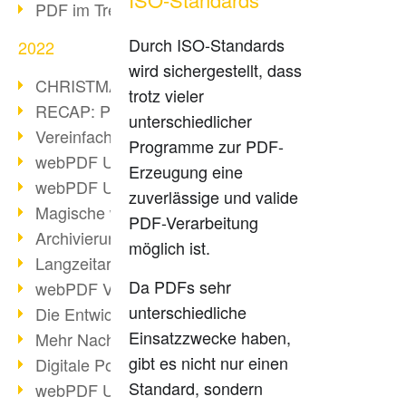
PDF im Trend
Durch ISO-Standards
2022
wird sichergestellt, dass
CHRISTMAS 2022 loading
trotz vieler
RECAP: PDF Days Europe 2022
unterschiedlicher
Vereinfachung Personalprozesse
Programme zur PDF-
webPDF Update 8.0.0.2727
Erzeugung eine
webPDF Update 9.0.0.2732
zuverlässige und valide
Magische webPDF Version 9
PDF-Verarbeitung
Archivierung: Aufbewahrungsfristen
möglich ist.
Langzeitarchivierung mit PDF/A
Da PDFs sehr
webPDF Video - Behind the Scenes
unterschiedliche
Die Entwicklung von PDF/X
Einsatzzwecke haben,
Mehr Nachhaltigkeit durch PDF
gibt es nicht nur einen
Digitale Post als PDF/A
Standard, sondern
webPDF Update 8.0.0.2531