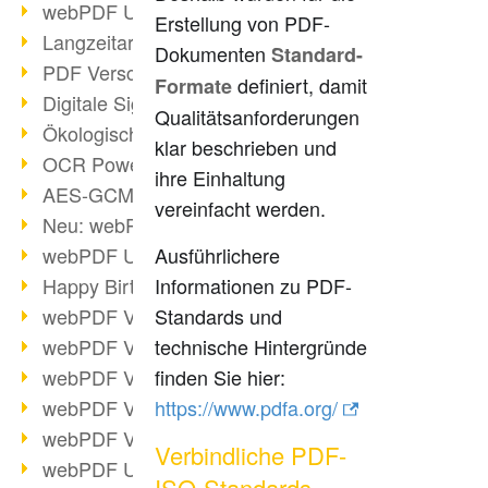
webPDF Update 9.0.0.3149
Erstellung von PDF-
Langzeitarchivierung mit PDF/A
Dokumenten
Standard-
PDF Verschlüsselung
definiert, damit
Formate
Digitale Signaturen
Qualitätsanforderungen
Ökologischen Abdruck reduzieren
klar beschrieben und
OCR Power für Profis
ihre Einhaltung
AES-GCM-Unterstützung (PDF 2.0)
vereinfacht werden.
Neu: webPDF Developer Hub
webPDF Update 9.0.0.2898
Ausführlichere
Happy Birthday, PDF!
Informationen zu PDF-
webPDF Video-Session 4
Standards und
webPDF Video-Session 3
technische Hintergründe
webPDF Video-Session 2
finden Sie hier:
webPDF Video-Session 1
https://www.pdfa.org/
webPDF Video-Session Termine
Verbindliche PDF-
webPDF Update 9.0.0.2843
ISO-Standards