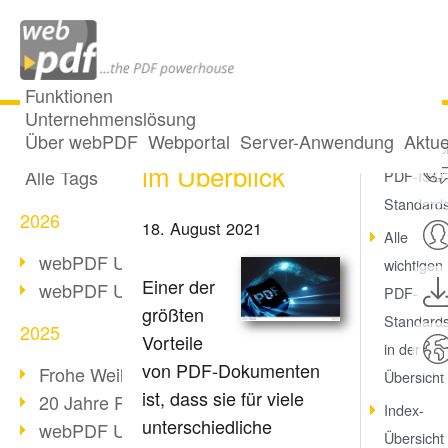
Funktionen
Unternehmenslösung
PDF-Standards
Alle Beiträge
Über webPDF
Webportal
Server-Anwendung
Aktue
Verbindli
im Überblick
Alle Tags
PDF-ISO-
Standard
2026
18. August 2021
Alle
webPDF Update 10.0.5
wichtigen
Einer der
webPDF Update 10.0.4
PDF-
größten
Standard
2025
Vorteile
in der
von PDF-Dokumenten
Frohe Weihnachten & Auszeit
Übersicht
ist, dass sie für viele
20 Jahre PDF/A
Index-
unterschiedliche
webPDF Update 10.0.3
Übersicht