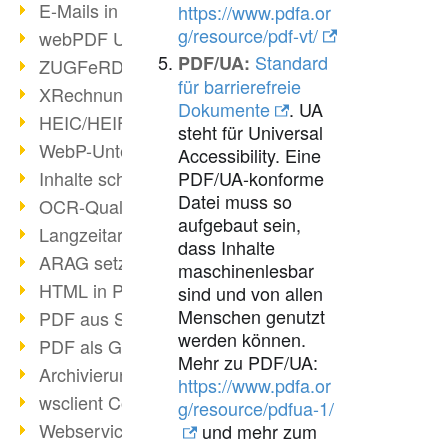
E-Mails in PDF
https://www.pdfa.or
g/resource/pdf-vt/
webPDF Update 8.0.0.2176
Standard
PDF/UA:
ZUGFeRD im Überblick
für barrierefreie
XRechnung Überblick
Dokumente
. UA
HEIC/HEIF-Unterstützung
steht für Universal
WebP-Unterstützung
Accessibility. Eine
Inhalte schwärzen
PDF/UA-konforme
Datei muss so
OCR-Qualität verbessert
aufgebaut sein,
Langzeitarchivierung PDF
dass Inhalte
ARAG setzt auf webPDF
maschinenlesbar
HTML in PDF umwandeln
sind und von allen
Menschen genutzt
PDF aus SAP
werden können.
PDF als Grafik exportieren
Mehr zu PDF/UA:
Archivierung & Migration
https://www.pdfa.or
wsclient Converter
g/resource/pdfua-1/
Webservice Toolbox (3)
und mehr zum