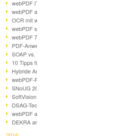
webPDF IT-Tage 2017
webPDF auf IT-Tagen 2017
OCR mit webPDF
webPDF senkt Admin-Kosten
webPDF 7.0 Release
PDF-Anwendung für Unternehmen
SOAP vs. RESTful
10 Tipps für PDF-Arbeit
Hybride Archivierung mit PDF/A-3
webPDF-Preview für Personalakten
SNoUG 2017 Rückblick
SoftVision auf der SNoUG
DSAG-TechDays 2017 Rückblick
webPDF auf DSAG-TechDays 2017
DEKRA arbeitet mit webPDF
2016