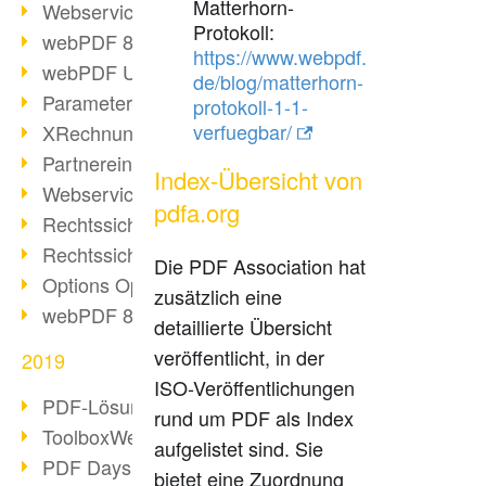
Matterhorn-
Webservice PDF/A
Protokoll:
webPDF 8 Neuerungen (Teil 2)
https://www.webpdf.
webPDF Update 8.0.0.2058
de/blog/matterhorn-
Parameter-Umstellung
protokoll-1-1-
verfuegbar/
XRechnung bei deutschen Behörden
Partnereinsatz unserer Software
Index-Übersicht von
Webservice Beispiel: XMP-Metadaten
pdfa.org
Rechtssichere Mail-Archivierung (2)
Rechtssichere Mail-Archivierung (1)
Die PDF Association hat
Options Operation
zusätzlich eine
webPDF 8 Neuerungen (Teil 1)
detaillierte Übersicht
veröffentlicht, in der
2019
ISO-Veröffentlichungen
PDF-Lösung für Unternehmen
rund um PDF als Index
ToolboxWebService Print Operation
aufgelistet sind. Sie
PDF Days 2020
bietet eine Zuordnung