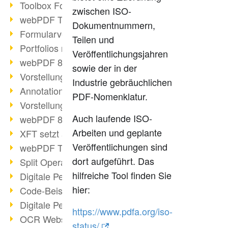
Toolbox Forms Operation
zwischen ISO-
webPDF Toolbox Delete
Dokumentnummern,
Formularverarbeitung mit webPDF
Teilen und
Portfolios mit webPDF erstellen
Veröffentlichungsjahren
webPDF 8.0 gestartet
sowie der in der
Vorstellung weiterer ActionTypes
Industrie gebräuchlichen
AnnotationSelection Objekt
PDF-Nomenklatur.
Vorstellung weiterer ActionTypes
Auch laufende ISO-
webPDF 8: Toolbox Neuerungen
Arbeiten und geplante
XFT setzt auf webPDF
Veröffentlichungen sind
webPDF Toolbox Webservice Image
dort aufgeführt. Das
Split Operation: Dokumente teilen
hilfreiche Tool finden Sie
Digitale Personalakte mit webPDF
hier:
Code-Beispiel Attachment Operation
Digitale Personalakte bei REMONDIS
https://www.pdfa.org/iso-
OCR Webservice
status/