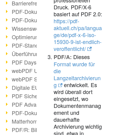
Barrierefreie PDF-Dokumente (2/3)
Druck. PDF/X-6
PDF-Dokumente mit OCR optimieren
basiert auf PDF 2.0:
PDF-Dokumente barrierefrei?
https://pdf-
aktuell.ch/pa/langua
Wissenswertes über E-Signatur
ge/de/pdf-x-6-iso-
Optimierung des PDF-Formats
15930-9-ist-endlich-
PDF-Standards im Überblick
veroffentlicht/
Überführung PDF/A in Archivsystem
Dieses
PDF/A:
PDF Days Europe 2021
Format wurde für
webPDF Update 8.0.0.2282
die
Langzeitarchivierun
webPDF Statistik-Auswertungen
g
entwickelt. Es
Digitale EU COVID-Zertifikate
wird überall dort
PDF Sicherheitseinstellungen
eingesetzt, wo
PDF Advanced Electronic Signature
Dokumentenmanag
ement und
PDF-Dokumente neu organisieren
dauerhafte
Matterhorn Protokoll 1.1 verfügbar
Archivierung wichtig
PDF/R: Bildformat der Zukunft
sind, etwa in