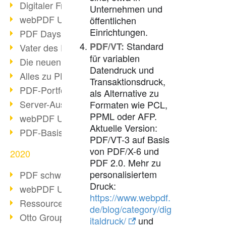
Digitaler Freigabeprozess
Unternehmen und
webPDF Update 8.0.0.2255
öffentlichen
Einrichtungen.
PDF Days Europe 2021
Standard
PDF/VT:
Vater des PDF gestorben
für variablen
Die neuen PDF Standards 2020
Datendruck und
Alles zu PDF/A-4
Transaktionsdruck,
PDF-Portfolio erstellen
als Alternative zu
Server-Auslastung Status-Seite
Formaten wie PCL,
PPML oder AFP.
webPDF Update 8.0.0.2229
Aktuelle Version:
PDF-Basisdatenpflege mit webPDF
PDF/VT-3 auf Basis
von PDF/X-6 und
2020
PDF 2.0. Mehr zu
personalisiertem
PDF schwärzen & bereinigen
Druck:
webPDF Update 8.0.0.2193
https://www.webpdf.
Ressourcen für Entwickler
de/blog/category/dig
Otto Group Recruiting
italdruck/
und