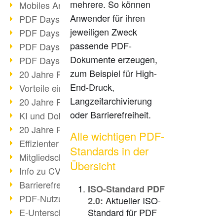
mehrere. So können
Mobiles Arbeiten mit PDF
Anwender für ihren
PDF Days 2022 Themenblock 3
jeweiligen Zweck
PDF Days 2022 Themenblock 2
passende PDF-
PDF Days 2022 Themenblock 1
Dokumente erzeugen,
PDF Days Europe 2022
zum Beispiel für High-
20 Jahre PDF/X (Teil 3)
End-Druck,
Vorteile einer PDF-Businesslösung
Langzeitarchivierung
20 Jahre PDF/X (Teil 2)
oder Barrierefreiheit.
KI und Dokumenten-Management
20 Jahre PDF/X (Teil 1)
Alle wichtigen PDF-
Effizienter Dokumenten Workflow
Standards in der
Mitgliedschaft PDF Association
Übersicht
Info zu CVE-2022-22965
Barrierefreiheit mehr als Inklusion
ISO-Standard PDF
PDF-Nutzung durch Pandemie
Aktueller ISO-
2.0:
E-Unterschriften für Verwaltung
Standard für PDF