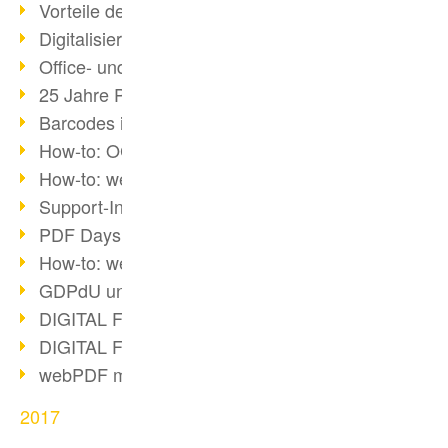
Vorteile des webPDF-Portals
Digitalisierung - Papierloses Büro
Office- und SharePoint-Bridge
25 Jahre PDF
Barcodes in PDF-Dokumenten
How-to: OCR mit webPDF 7
How-to: webPDF Optionen
Support-Infos für webPDF
PDF Days Europe 2018
How-to: webPDF Webservices
GDPdU und GoBD
DIGITAL FUTUREcongress Rückblick
DIGITAL FUTUREcongress 2018
webPDF mit Ruby via REST
2017