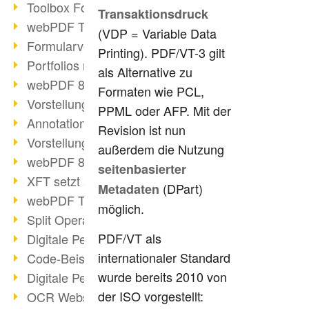
Toolbox Forms Operation
Transaktionsdruck
webPDF Toolbox Delete
(VDP = Variable Data
Formularverarbeitung mit webPDF
Printing). PDF/VT-3 gilt
Portfolios mit webPDF erstellen
als Alternative zu
webPDF 8.0 gestartet
Formaten wie PCL,
Vorstellung weiterer ActionTypes
PPML oder AFP. Mit der
AnnotationSelection Objekt
Revision ist nun
Vorstellung weiterer ActionTypes
außerdem die Nutzung
webPDF 8: Toolbox Neuerungen
seitenbasierter
XFT setzt auf webPDF
(DPart)
Metadaten
webPDF Toolbox Webservice Image
möglich.
Split Operation: Dokumente teilen
PDF/VT als
Digitale Personalakte mit webPDF
internationaler Standard
Code-Beispiel Attachment Operation
wurde bereits 2010 von
Digitale Personalakte bei REMONDIS
der ISO vorgestellt:
OCR Webservice