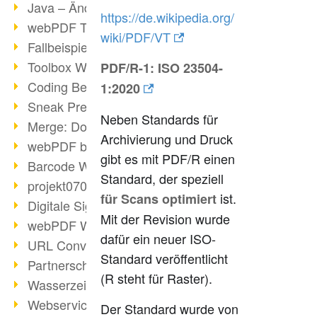
Java – Änderungen der Bedingungen
https://de.wikipedia.org/
webPDF Toolbox Description
wiki/PDF/VT
Fallbeispiel: Fusion von Archiven
Toolbox WebService Extraction
PDF/R-1:
ISO 23504-
Coding Beispiel: Annotationen
1:2020
Sneak Preview des webPDF Portals
Neben Standards für
Merge: Dokumente zusammenfügen
Archivierung und Druck
webPDF bei Infoniqa
gibt es mit PDF/R einen
Barcode Webservice
Standard, der speziell
projekt0708 & webPDF
ist.
für Scans optimiert
Digitale Signaturen - Teil 3
Mit der Revision wurde
webPDF Webservices Signature
dafür ein neuer ISO-
URL Converter mit wsclient
Standard veröffentlicht
Partnerschaft mit d.vinci
(R steht für Raster).
Wasserzeichen per wsclient
Webservice via Ant-Task Bibliothek
Der Standard wurde von