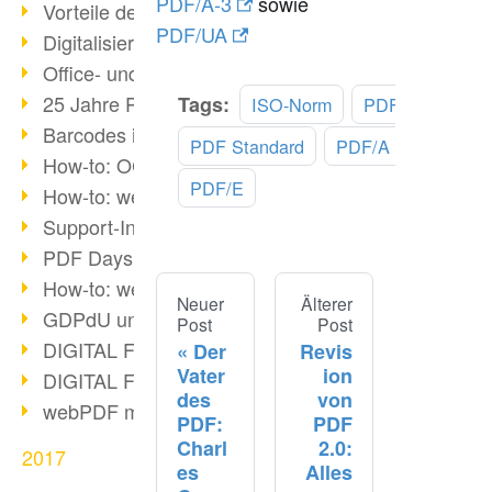
PDF/A-3
sowie
Vorteile des webPDF-Portals
PDF/UA
Digitalisierung - Papierloses Büro
Office- und SharePoint-Bridge
25 Jahre PDF
Tags:
ISO-Norm
PDF 2.0
Barcodes in PDF-Dokumenten
PDF Standard
PDF/A
How-to: OCR mit webPDF 7
PDF/E
How-to: webPDF Optionen
Support-Infos für webPDF
PDF Days Europe 2018
How-to: webPDF Webservices
Neuer
Älterer
GDPdU und GoBD
Post
Post
DIGITAL FUTUREcongress Rückblick
Der
Revis
Vater
ion
DIGITAL FUTUREcongress 2018
des
von
webPDF mit Ruby via REST
PDF:
PDF
Charl
2.0:
2017
es
Alles