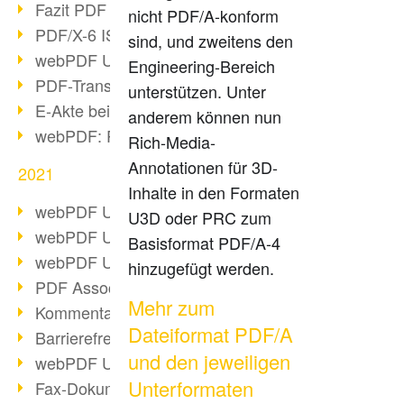
Fazit PDF Days 2021
nicht PDF/A-konform
PDF/X-6 ISO-Norm
sind, und zweitens den
webPDF Update 8.0.0.2393
Engineering-Bereich
PDF-Transparenz beim PDF-Format
unterstützen. Unter
E-Akte bei Behörden
anderem können nun
webPDF: PDF-Anhänge verwalten
Rich-Media-
Annotationen für 3D-
2021
Inhalte in den Formaten
webPDF Update 8.0.0.2376
U3D oder PRC zum
webPDF Update 8.0.0.2374
Basisformat PDF/A-4
webPDF Update 8.0.0.2372
hinzugefügt werden.
PDF Association 2021 Entwicklungen
Mehr zum
Kommentare im PDF einfügen
Dateiformat PDF/A
Barrierefreie PDF-Dokumente (3/3)
und den jeweiligen
webPDF Update 8.0.0.2338
Unterformaten
Fax-Dokumente in Workflow