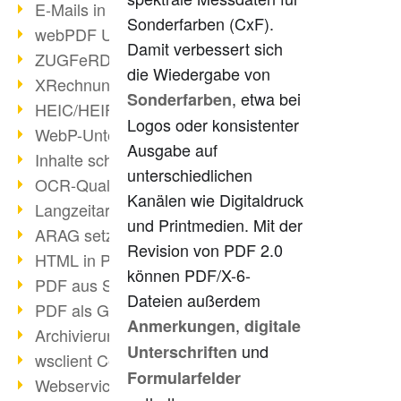
E-Mails in PDF
Sonderfarben (CxF).
webPDF Update 8.0.0.2176
Damit verbessert sich
ZUGFeRD im Überblick
die Wiedergabe von
XRechnung Überblick
, etwa bei
Sonderfarben
HEIC/HEIF-Unterstützung
Logos oder konsistenter
WebP-Unterstützung
Ausgabe auf
Inhalte schwärzen
unterschiedlichen
OCR-Qualität verbessert
Kanälen wie Digitaldruck
Langzeitarchivierung PDF
und Printmedien. Mit der
ARAG setzt auf webPDF
Revision von PDF 2.0
HTML in PDF umwandeln
können PDF/X-6-
PDF aus SAP
Dateien außerdem
PDF als Grafik exportieren
,
Anmerkungen
digitale
Archivierung & Migration
und
Unterschriften
wsclient Converter
Formularfelder
Webservice Toolbox (3)