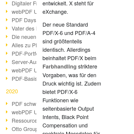
entwickelt. X steht für
Digitaler Freigabeprozess
eXchange.
webPDF Update 8.0.0.2255
PDF Days Europe 2021
Der neue Standard
Vater des PDF gestorben
PDF/X-6 und PDF/A-4
Die neuen PDF Standards 2020
sind größtenteils
Alles zu PDF/A-4
identisch. Allerdings
PDF-Portfolio erstellen
beinhaltet PDF/X beim
Server-Auslastung Status-Seite
striktere
Farbhandling
webPDF Update 8.0.0.2229
Vorgaben, was für den
PDF-Basisdatenpflege mit webPDF
Druck wichtig ist. Zudem
2020
bietet PDF/X-6
Funktionen wie
PDF schwärzen & bereinigen
seitenbasierte Output
webPDF Update 8.0.0.2193
Intents, Black Point
Ressourcen für Entwickler
Compensation und
Otto Group Recruiting
spektrale Messdaten für