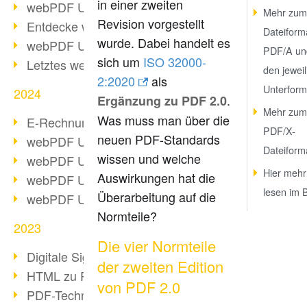
in einer zweiten
webPDF Update 10.0.2
Mehr zum
Revision vorgestellt
Entdecke webPDF 10
Dateiform
wurde. Dabei handelt es
webPDF Update 9.0.0.3655
PDF/A un
sich um
ISO 32000-
Letztes webPDF 8 Update
den jewei
2:2020
als
Unterform
2024
.
Ergänzung zu PDF 2.0
Mehr zum
Was muss man über die
E-Rechnungsstellung ab 2025
PDF/X-
neuen PDF-Standards
webPDF Update 9.0.0.3584
Dateiform
wissen und welche
webPDF Update 9.0.0.3479
Hier mehr
Auswirkungen hat die
webPDF Update 9.0.0.3361
lesen im 
Überarbeitung auf die
webPDF Update 9.0.0.3264
Normteile?
2023
Die vier Normteile
Digitale Signatur in PDF
der zweiten Edition
HTML zu PDF
von PDF 2.0
PDF-Techniken für Barrierefreiheit