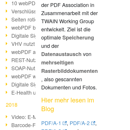
10 webPDF Vorteile für Entwickler
der PDF Association in
Verschlüsselung mit wsclient
Zusammenarbeit mit der
Seiten rotieren mit wsclient
TWAIN Working Group
webPDF bei Würth Finance
entwickelt. Ziel ist die
Digitale Signaturen - Teil 2
optimale
Speicherung
VHV nutzt webPDF Preview
und der
webPDF als Docker-Container
von
Datenaustausch
REST-Nutzung mit webPDF wsclient
mehrseitigen
SOAP-Nutzung mit webPDF wsclient
Rasterbilddokumenten
webPDF wsclient für Java
, also gescannten
Digitale Signaturen - Teil 1
Dokumenten und Fotos.
E-Health und Digitalisierung
Hier mehr lesen im
2018
Blog
Video: E-Mails in PDF konvertieren
PDF/A-1
,
PDF/A-2
,
Barcode-Formate im Überblick