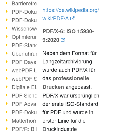
Barrierefreie PDF-Dokumente (2/3)
https://de.wikipedia.org/
PDF-Dokumente mit OCR optimieren
wiki/PDF/A
PDF-Dokumente barrierefrei?
Wissenswertes über E-Signatur
PDF/X-6:
ISO 15930-
Optimierung des PDF-Formats
9:2020
PDF-Standards im Überblick
Neben dem Format für
Überführung PDF/A in Archivsystem
Langzeitarchivierung
PDF Days Europe 2021
wurde auch PDF/X für
webPDF Update 8.0.0.2282
das
professionelle
webPDF Statistik-Auswertungen
angepasst.
Drucken
Digitale EU COVID-Zertifikate
PDF/X war ursprünglich
PDF Sicherheitseinstellungen
der erste ISO-Standard
PDF Advanced Electronic Signature
für PDF und wurde in
PDF-Dokumente neu organisieren
erster Linie für die
Matterhorn Protokoll 1.1 verfügbar
Druckindustrie
PDF/R: Bildformat der Zukunft