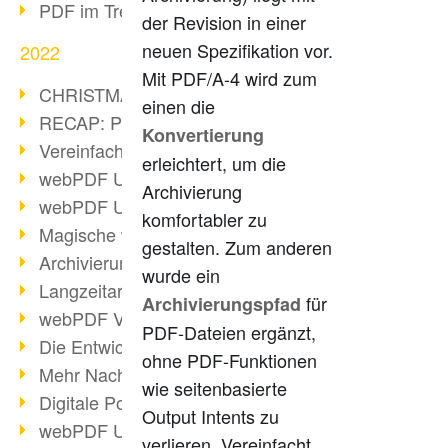
PDF im Trend
der Revision in einer
neuen Spezifikation vor.
2022
Mit PDF/A-4 wird zum
CHRISTMAS 2022 loading
einen die
RECAP: PDF Days Europe 2022
Konvertierung
Vereinfachung Personalprozesse
erleichtert, um die
webPDF Update 8.0.0.2727
Archivierung
webPDF Update 9.0.0.2732
komfortabler zu
Magische webPDF Version 9
gestalten. Zum anderen
Archivierung: Aufbewahrungsfristen
wurde ein
Langzeitarchivierung mit PDF/A
für
Archivierungspfad
webPDF Video - Behind the Scenes
PDF-Dateien ergänzt,
Die Entwicklung von PDF/X
ohne PDF-Funktionen
Mehr Nachhaltigkeit durch PDF
wie seitenbasierte
Digitale Post als PDF/A
Output Intents zu
webPDF Update 8.0.0.2531
verlieren. Vereinfacht