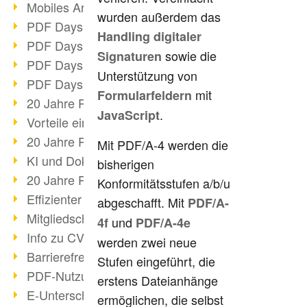
Mobiles Arbeiten mit PDF
wurden außerdem das
PDF Days 2022 Themenblock 3
Handling digitaler
PDF Days 2022 Themenblock 2
sowie die
Signaturen
PDF Days 2022 Themenblock 1
Unterstützung von
PDF Days Europe 2022
mit
Formularfeldern
20 Jahre PDF/X (Teil 3)
.
JavaScript
Vorteile einer PDF-Businesslösung
20 Jahre PDF/X (Teil 2)
Mit PDF/A-4 werden die
KI und Dokumenten-Management
bisherigen
20 Jahre PDF/X (Teil 1)
Konformitätsstufen a/b/u
Effizienter Dokumenten Workflow
abgeschafft. Mit
PDF/A-
Mitgliedschaft PDF Association
und
4f
PDF/A-4e
Info zu CVE-2022-22965
werden zwei neue
Barrierefreiheit mehr als Inklusion
Stufen eingeführt, die
PDF-Nutzung durch Pandemie
erstens Dateianhänge
E-Unterschriften für Verwaltung
ermöglichen, die selbst