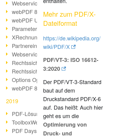
enthalten.
Webservice PDF/A
webPDF 8 Neuerungen (Teil 2)
Mehr zum PDF/X-
webPDF Update 8.0.0.2058
Dateiformat
Parameter-Umstellung
XRechnung bei deutschen Behörden
https://de.wikipedia.org/
Partnereinsatz unserer Software
wiki/PDF/X
Webservice Beispiel: XMP-Metadaten
PDF/VT-3:
ISO 16612-
Rechtssichere Mail-Archivierung (2)
3:2020
Rechtssichere Mail-Archivierung (1)
Options Operation
Der PDF/VT-3-Standard
webPDF 8 Neuerungen (Teil 1)
baut auf dem
Druckstandard PDF/X-6
2019
auf. Das heißt: Auch hier
PDF-Lösung für Unternehmen
geht es um die
ToolboxWebService Print Operation
Optimierung von
PDF Days 2020
Druck- und