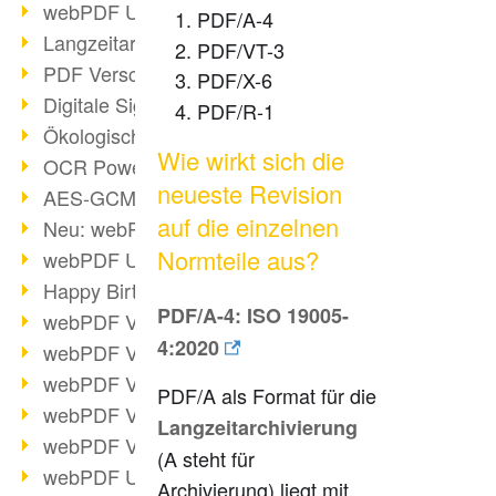
webPDF Update 9.0.0.3149
PDF/A-4
Langzeitarchivierung mit PDF/A
PDF/VT-3
PDF Verschlüsselung
PDF/X-6
Digitale Signaturen
PDF/R-1
Ökologischen Abdruck reduzieren
Wie wirkt sich die
OCR Power für Profis
neueste Revision
AES-GCM-Unterstützung (PDF 2.0)
auf die einzelnen
Neu: webPDF Developer Hub
Normteile aus?
webPDF Update 9.0.0.2898
Happy Birthday, PDF!
PDF/A-4:
ISO 19005-
webPDF Video-Session 4
4:2020
webPDF Video-Session 3
webPDF Video-Session 2
PDF/A als Format für die
webPDF Video-Session 1
Langzeitarchivierung
webPDF Video-Session Termine
(A steht für
webPDF Update 9.0.0.2843
Archivierung) liegt mit