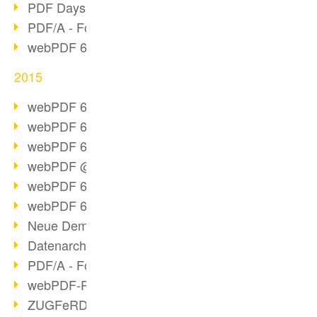
PDF Days Europe 2016
PDF/A - Format der Zukunft (2)
webPDF 6.0 Video-Serie (Folge 3)
2015
webPDF 6.0 als VM
webPDF 6.0 Video-Serie (Übersicht)
webPDF 6.0 Video-Serie (Folge 2)
webPDF @ DOAG 2015
webPDF 6.0 Video-Serie (Folge 1)
webPDF 6.0 am Start
Neue Demo-Version online
Datenarchivierung aus SAP
PDF/A - Format der Zukunft (1)
webPDF-Portal Preview
ZUGFeRD als Standard