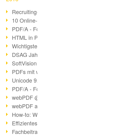
Recruiting-Prozess mit webPDF
10 Online-Bewerbung-Tipps
PDF/A - Format der Zukunft (4)
HTML in PDF konvertieren
Wichtigste Datei-/Grafikformate
DSAG Jahreskongress in Nürnberg
SoftVision auf der DSAG
PDFs mit webPDF bearbeiten
Unicode 9.0 Release in 2016
PDF/A - Format der Zukunft (3)
webPDF @ tools 2016
webPDF auf tools in Berlin
How-to: Webservices verwenden
Effizientes digitales Arbeiten
Fachbeitrag tools 2016