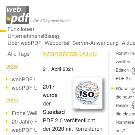
Funktionen
Unternehmenslösung
Die neuen PDF
Alle Beiträge
Über webPDF
Webportal
Server-Anwendung
Aktue
Die vier
Standards 2020
Alle Tags
Normteile
zweiten
2026
21. April 2021
Edition v
webPDF Update 10.0.5
PDF 2.0
2017
webPDF Update 10.0.4
Wie wirkt 
wurde
die neues
2025
der
Revision 
Standard
Frohe Weihnachten & Auszeit
die einze
PDF 2.0 veröffentlicht,
20 Jahre PDF/A
Normteile
der 2020 mit Korrekturen
webPDF Update 10.0.3
aus?