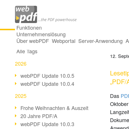
Funktionen
Unternehmenslösung
ISO-1
Alle Beiträge
Über webPDF
Webportal
Server-Anwendung
A
Alle Tags
12. Sept
2026
Leseti
webPDF Update 10.0.5
„PDF/A
webPDF Update 10.0.4
2025
Das
PDF
Oktobe
Frohe Weihnachten & Auszeit
Langzeit
20 Jahre PDF/A
Dokumen
webPDF Update 10.0.3
Anwende