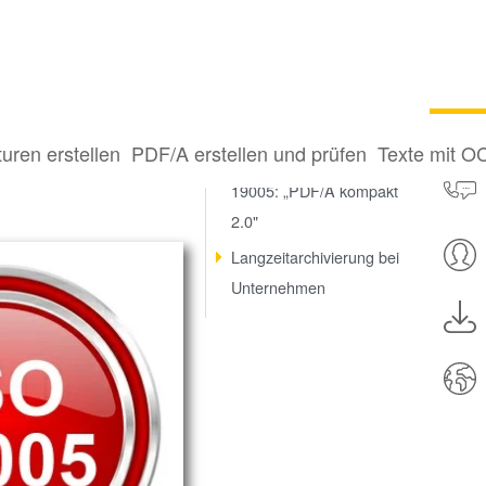
it PDF/A
turen erstellen
PDF/A erstellen und prüfen
Texte mit O
Lesetipp zum Thema ISO-
19005: „PDF/A kompakt
2.0"
Langzeitarchivierung bei
Unternehmen