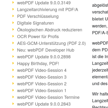
webPDF Update 9.0.0.3149
abgelöst
Langzeitarchivierung mit PDF/A
verschaf
PDF Verschlüsselung
bietet 
Digitale Signaturen
werden,
Ökologischen Abdruck reduzieren
PDF/A-S
OCR Power für Profis
webPDF 
AES-GCM-Unterstützung (PDF 2.0)
dem PDF
Neu: webPDF Developer Hub
ist die 
webPDF Update 9.0.0.2898
Langzei
Happy Birthday, PDF!
jederzei
webPDF Video-Session 4
element
webPDF Video-Session 3
und des
webPDF Video-Session 2
webPDF Video-Session 1
Wir halt
webPDF Video-Session Termine
Langzei
webPDF Update 9.0.0.2843
Rechtsv