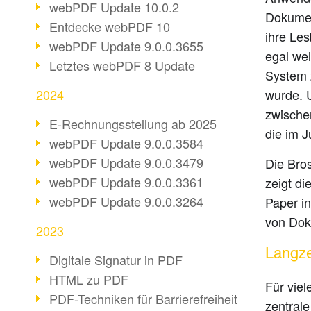
webPDF Update 10.0.2
Dokumen
Entdecke webPDF 10
ihre Les
webPDF Update 9.0.0.3655
egal we
Letztes webPDF 8 Update
System 
2024
wurde. 
zwische
E-Rechnungsstellung ab 2025
die im 
webPDF Update 9.0.0.3584
webPDF Update 9.0.0.3479
Die Bros
webPDF Update 9.0.0.3361
zeigt di
webPDF Update 9.0.0.3264
Paper in
von Dok
2023
Langze
Digitale Signatur in PDF
HTML zu PDF
Für viel
PDF-Techniken für Barrierefreiheit
zentrale