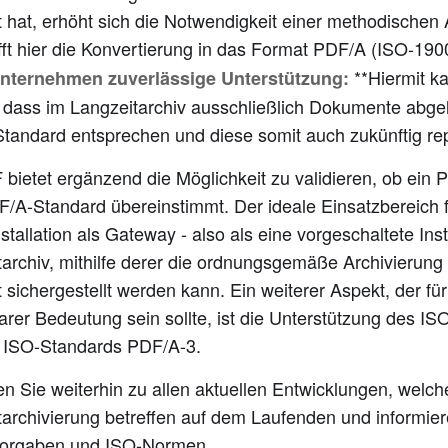
 hat, erhöht sich die Notwendigkeit einer methodischen 
ft hier die Konvertierung in das Format PDF/A (ISO-190
**Hiermit ka
Unternehmen zuverlässige Unterstützung:
 dass im Langzeitarchiv ausschließlich Dokumente abge
tandard entsprechen und diese somit auch zukünftig rep
bietet ergänzend die Möglichkeit zu validieren, ob ein
/A-Standard übereinstimmt. Der ideale Einsatzbereich f
Installation als Gateway - also als eine vorgeschaltete In
tarchiv, mithilfe derer die ordnungsgemäße Archivieru
t sichergestellt werden kann. Ein weiterer Aspekt, der f
arer Bedeutung sein sollte, ist die Unterstützung des I
 ISO-Standards PDF/A-3.
en Sie weiterhin zu allen aktuellen Entwicklungen, welc
tarchivierung betreffen auf dem Laufenden und informie
orgaben und ISO-Normen.