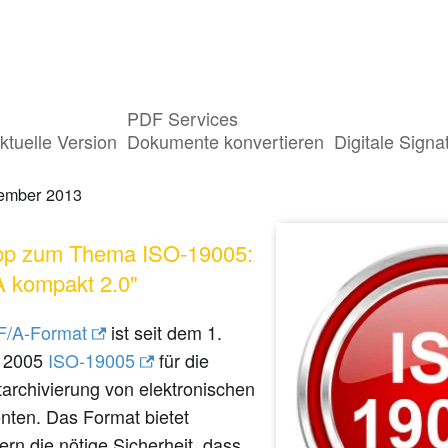
PDF Services
9005 kompakt - Langzeitarchivierung m
ktuelle Version
Dokumente konvertieren
Digitale Signa
ember 2013
pp zum Thema ISO-19005:
 kompakt 2.0"
/A-Format
ist seit dem 1.
r 2005
ISO-19005
für die
archivierung von elektronischen
ten. Das Format bietet
rn die nötige Sicherheit, dass