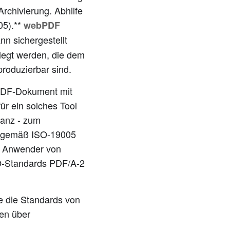
Archivierung. Abhilfe
05).**
webPDF
nn sichergestellt
legt werden, die dem
roduzierbar sind.
 PDF-Dokument mit
ür ein solches Tool
stanz - zum
ng gemäß ISO-19005
ür Anwender von
SO-Standards PDF/A-2
he die Standards von
ren über