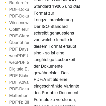
Barrierefreie PDF-Dokumente (2/3)
Standard 19005 und
das
PDF-Dokumente mit OCR optimieren
Format zur
PDF-Dokumente barrierefrei?
Langzeitarchivierung.
Wissenswertes über E-Signatur
Der ISO-Standard
Optimierung des PDF-Formats
schreibt genauestens
PDF-Standards im Überblick
vor, welche Inhalte in
Überführung PDF/A in Archivsystem
diesem Format erlaubt
PDF Days Europe 2021
sind - so ist eine
webPDF Update 8.0.0.2282
langfristige Lesbarkeit
webPDF Statistik-Auswertungen
der Dokumente
Digitale EU COVID-Zertifikate
gewährleistet. Das
PDF Sicherheitseinstellungen
PDF/A ist als eine
PDF Advanced Electronic Signature
eingeschränkte Variante
PDF-Dokumente neu organisieren
des
ortable
ocument
P
D
Matterhorn Protokoll 1.1 verfügbar
ormats zu verstehen,
F
PDF/R: Bildformat der Zukunft