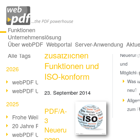
Funktionen
Unternehmenslösung
PDF/A-3: mit
Alle Beiträge
Über webPDF
Webportal
Server-Anwendung
Aktue
PDF/A-3
zusätzlichen
Alle Tags
Neuerung
Funktionen und
und
2026
Möglichke
ISO-konform
webPDF Update 10.0.5
Was is
webPDF Update 10.0.4
neu?
23. September 2014
Allge
2025
zum 
PDF/A-
Frohe Weihnachten & Auszeit
3
20 Jahre PDF/A
Neueru
webPDF Update 10.0.3
ngen