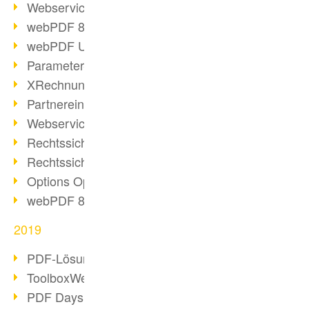
Webservice PDF/A
webPDF 8 Neuerungen (Teil 2)
webPDF Update 8.0.0.2058
Parameter-Umstellung
XRechnung bei deutschen Behörden
Partnereinsatz unserer Software
Webservice Beispiel: XMP-Metadaten
Rechtssichere Mail-Archivierung (2)
Rechtssichere Mail-Archivierung (1)
Options Operation
webPDF 8 Neuerungen (Teil 1)
2019
PDF-Lösung für Unternehmen
ToolboxWebService Print Operation
PDF Days 2020