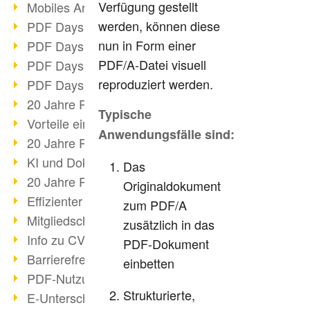
Verfügung gestellt
Mobiles Arbeiten mit PDF
werden, können diese
PDF Days 2022 Themenblock 3
nun in Form einer
PDF Days 2022 Themenblock 2
PDF/A-Datei visuell
PDF Days 2022 Themenblock 1
reproduziert werden.
PDF Days Europe 2022
20 Jahre PDF/X (Teil 3)
Typische
Vorteile einer PDF-Businesslösung
Anwendungsfälle sind:
20 Jahre PDF/X (Teil 2)
KI und Dokumenten-Management
Das
20 Jahre PDF/X (Teil 1)
Originaldokument
Effizienter Dokumenten Workflow
zum PDF/A
Mitgliedschaft PDF Association
zusätzlich in das
Info zu CVE-2022-22965
PDF-Dokument
Barrierefreiheit mehr als Inklusion
einbetten
PDF-Nutzung durch Pandemie
Strukturierte,
E-Unterschriften für Verwaltung