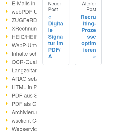
E-Mails in PDF
Neuer
Älterer
Post
Post
webPDF Update 8.0.0.2176
Recru
ZUGFeRD im Überblick
Digita
iting-
XRechnung Überblick
le
Proze
Signa
sse
HEIC/HEIF-Unterstützung
tur im
optim
WebP-Unterstützung
PDF/
ieren
Inhalte schwärzen
A
OCR-Qualität verbessert
Langzeitarchivierung PDF
ARAG setzt auf webPDF
HTML in PDF umwandeln
PDF aus SAP
PDF als Grafik exportieren
Archivierung & Migration
wsclient Converter
Webservice Toolbox (3)