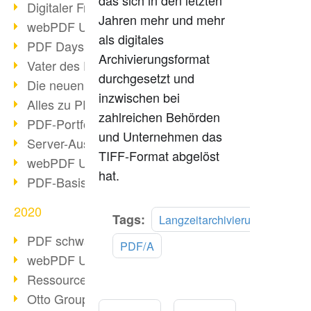
das sich in den letzten
Digitaler Freigabeprozess
Jahren mehr und mehr
webPDF Update 8.0.0.2255
als digitales
PDF Days Europe 2021
Archivierungsformat
Vater des PDF gestorben
durchgesetzt und
Die neuen PDF Standards 2020
inzwischen bei
Alles zu PDF/A-4
zahlreichen Behörden
PDF-Portfolio erstellen
und Unternehmen das
Server-Auslastung Status-Seite
TIFF-Format abgelöst
webPDF Update 8.0.0.2229
hat.
PDF-Basisdatenpflege mit webPDF
2020
Tags:
Langzeitarchivierung
PDF schwärzen & bereinigen
PDF/A
webPDF Update 8.0.0.2193
Ressourcen für Entwickler
Otto Group Recruiting