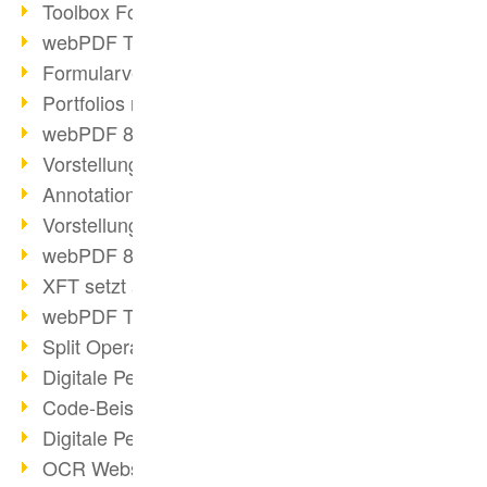
Toolbox Forms Operation
webPDF Toolbox Delete
Formularverarbeitung mit webPDF
Portfolios mit webPDF erstellen
webPDF 8.0 gestartet
Vorstellung weiterer ActionTypes
AnnotationSelection Objekt
Vorstellung weiterer ActionTypes
webPDF 8: Toolbox Neuerungen
XFT setzt auf webPDF
webPDF Toolbox Webservice Image
Split Operation: Dokumente teilen
Digitale Personalakte mit webPDF
Code-Beispiel Attachment Operation
Digitale Personalakte bei REMONDIS
OCR Webservice