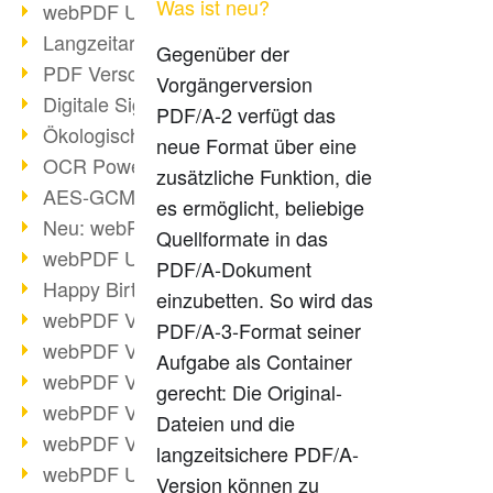
Was ist neu?
webPDF Update 9.0.0.3149
Langzeitarchivierung mit PDF/A
Gegenüber der
PDF Verschlüsselung
Vorgängerversion
Digitale Signaturen
PDF/A-2 verfügt das
Ökologischen Abdruck reduzieren
neue Format über eine
OCR Power für Profis
zusätzliche Funktion, die
AES-GCM-Unterstützung (PDF 2.0)
es ermöglicht, beliebige
Neu: webPDF Developer Hub
Quellformate in das
webPDF Update 9.0.0.2898
PDF/A-Dokument
Happy Birthday, PDF!
einzubetten. So wird das
webPDF Video-Session 4
PDF/A-3-Format seiner
webPDF Video-Session 3
Aufgabe als Container
webPDF Video-Session 2
gerecht: Die Original-
webPDF Video-Session 1
Dateien und die
webPDF Video-Session Termine
langzeitsichere PDF/A-
webPDF Update 9.0.0.2843
Version können zu