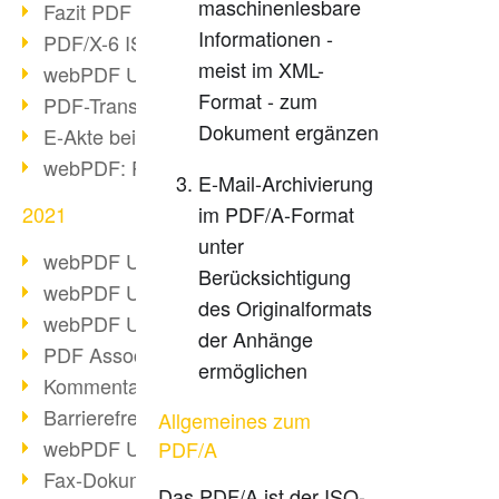
maschinenlesbare
Fazit PDF Days 2021
Informationen -
PDF/X-6 ISO-Norm
meist im XML-
webPDF Update 8.0.0.2393
Format - zum
PDF-Transparenz beim PDF-Format
Dokument ergänzen
E-Akte bei Behörden
webPDF: PDF-Anhänge verwalten
E-Mail-Archivierung
2021
im PDF/A-Format
unter
webPDF Update 8.0.0.2376
Berücksichtigung
webPDF Update 8.0.0.2374
des Originalformats
webPDF Update 8.0.0.2372
der Anhänge
PDF Association 2021 Entwicklungen
ermöglichen
Kommentare im PDF einfügen
Barrierefreie PDF-Dokumente (3/3)
Allgemeines zum
webPDF Update 8.0.0.2338
PDF/A
Fax-Dokumente in Workflow
Das PDF/A ist der ISO-