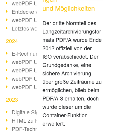
webPDF Update 10.0.2
und Möglichkeiten
Entdecke webPDF 10
webPDF Update 9.0.0.3655
Der dritte Normteil des
Letztes webPDF 8 Update
Langzeitarchivierungsfor
mats PDF/A wurde Ende
2024
2012 offiziell von der
E-Rechnungsstellung ab 2025
ISO verabschiedet. Der
webPDF Update 9.0.0.3584
Grundgedanke, eine
webPDF Update 9.0.0.3479
sichere Archivierung
webPDF Update 9.0.0.3361
über große Zeiträume zu
webPDF Update 9.0.0.3264
ermöglichen, blieb beim
PDF/A-3 erhalten, doch
2023
wurde dieser um die
Digitale Signatur in PDF
Container-Funktion
HTML zu PDF
erweitert.
PDF-Techniken für Barrierefreiheit