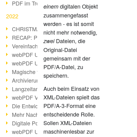
PDF im Trend
digitalen Objekt
einem
zusammengefasst
2022
werden - es ist somit
CHRISTMAS 2022 loading
nicht mehr notwendig,
RECAP: PDF Days Europe 2022
Dateien, die
zwei
Vereinfachung Personalprozesse
Original-Datei
webPDF Update 8.0.0.2727
gemeinsam mit der
webPDF Update 9.0.0.2732
PDF/A-Datei, zu
Magische webPDF Version 9
speichern.
Archivierung: Aufbewahrungsfristen
Auch beim Einsatz von
Langzeitarchivierung mit PDF/A
XML-Dateien spielt das
webPDF Video - Behind the Scenes
PDF/A-3-Format eine
Die Entwicklung von PDF/X
entscheidende Rolle.
Mehr Nachhaltigkeit durch PDF
Sollen XML-Dateien
Digitale Post als PDF/A
maschinenlesbar zur
webPDF Update 8.0.0.2531