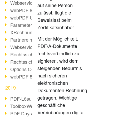
Webservice PDF/A
auf seine Person
webPDF 8 Neuerungen (Teil 2)
zulässt, liegt die
webPDF Update 8.0.0.2058
Beweislast beim
Parameter-Umstellung
Zertifikatsinhaber.
XRechnung bei deutschen Behörden
Mit der Möglichkeit,
Partnereinsatz unserer Software
PDF/A-Dokumente
Webservice Beispiel: XMP-Metadaten
rechtsverbindlich zu
Rechtssichere Mail-Archivierung (2)
signieren, wird dem
Rechtssichere Mail-Archivierung (1)
steigenden Bedürfnis
Options Operation
nach sicheren
webPDF 8 Neuerungen (Teil 1)
elektronischen
2019
Dokumenten Rechnung
getragen. Wichtige
PDF-Lösung für Unternehmen
geschäftliche
ToolboxWebService Print Operation
Vereinbarungen digital
PDF Days 2020