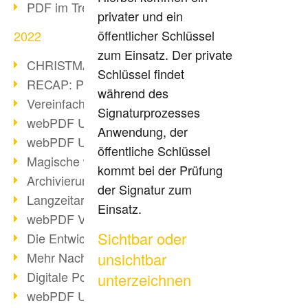
PDF im Trend
privater und ein
öffentlicher Schlüssel
2022
zum Einsatz. Der private
CHRISTMAS 2022 loading
Schlüssel findet
RECAP: PDF Days Europe 2022
während des
Vereinfachung Personalprozesse
Signaturprozesses
webPDF Update 8.0.0.2727
Anwendung, der
webPDF Update 9.0.0.2732
öffentliche Schlüssel
Magische webPDF Version 9
kommt bei der Prüfung
Archivierung: Aufbewahrungsfristen
der Signatur zum
Langzeitarchivierung mit PDF/A
Einsatz.
webPDF Video - Behind the Scenes
Sichtbar oder
Die Entwicklung von PDF/X
Mehr Nachhaltigkeit durch PDF
unsichtbar
Digitale Post als PDF/A
unterzeichnen
webPDF Update 8.0.0.2531