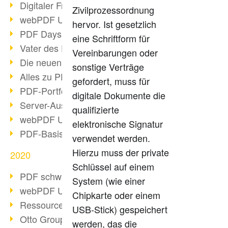
Digitaler Freigabeprozess
Zivilprozessordnung
webPDF Update 8.0.0.2255
hervor. Ist gesetzlich
PDF Days Europe 2021
eine Schriftform für
Vater des PDF gestorben
Vereinbarungen oder
Die neuen PDF Standards 2020
sonstige Verträge
Alles zu PDF/A-4
gefordert, muss für
PDF-Portfolio erstellen
digitale Dokumente die
Server-Auslastung Status-Seite
qualifizierte
webPDF Update 8.0.0.2229
elektronische Signatur
PDF-Basisdatenpflege mit webPDF
verwendet werden.
Hierzu muss der private
2020
Schlüssel auf einem
PDF schwärzen & bereinigen
System (wie einer
webPDF Update 8.0.0.2193
Chipkarte oder einem
Ressourcen für Entwickler
USB-Stick) gespeichert
Otto Group Recruiting
werden, das die