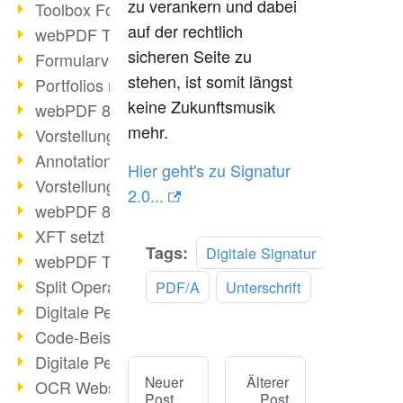
zu verankern und dabei
Toolbox Forms Operation
auf der rechtlich
webPDF Toolbox Delete
sicheren Seite zu
Formularverarbeitung mit webPDF
stehen, ist somit längst
Portfolios mit webPDF erstellen
keine Zukunftsmusik
webPDF 8.0 gestartet
mehr.
Vorstellung weiterer ActionTypes
AnnotationSelection Objekt
Hier geht's zu Signatur
Vorstellung weiterer ActionTypes
2.0...
webPDF 8: Toolbox Neuerungen
XFT setzt auf webPDF
Tags:
Digitale Signatur
webPDF Toolbox Webservice Image
Split Operation: Dokumente teilen
PDF/A
Unterschrift
Digitale Personalakte mit webPDF
Code-Beispiel Attachment Operation
Digitale Personalakte bei REMONDIS
Neuer
Älterer
OCR Webservice
Post
Post