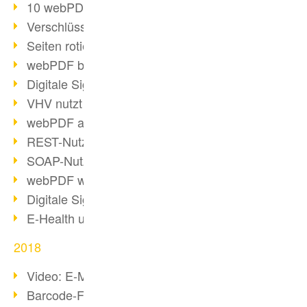
10 webPDF Vorteile für Entwickler
Verschlüsselung mit wsclient
Seiten rotieren mit wsclient
webPDF bei Würth Finance
Digitale Signaturen - Teil 2
VHV nutzt webPDF Preview
webPDF als Docker-Container
REST-Nutzung mit webPDF wsclient
SOAP-Nutzung mit webPDF wsclient
webPDF wsclient für Java
Digitale Signaturen - Teil 1
E-Health und Digitalisierung
2018
Video: E-Mails in PDF konvertieren
Barcode-Formate im Überblick