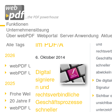
Funktionen
Unternehmenslösung
Digitale Signatur
Alle Beiträge
Über webPDF
Webportal
Server-Anwendung
Aktue
Digital si
im PDF/A
Alle Tags
und
rechtsverb
2026
6. Oktober 2014
Geschäft
webPDF Update 10.0.5
schneller
Digital
webPDF Update 10.0.4
abwickeln
signiere
Die digita
2025
n und
Signatur
Frohe Weihnachten & Auszeit
rechtsverbindliche
Sichtbar 
20 Jahre PDF/A
Geschäftsprozesse
unsichtba
webPDF Update 10.0.3
schneller
unterzeic