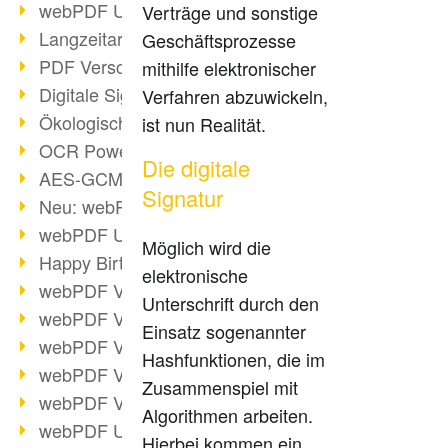
webPDF Update 9.0.0.3149
Verträge und sonstige
Langzeitarchivierung mit PDF/A
Geschäftsprozesse
PDF Verschlüsselung
mithilfe elektronischer
Digitale Signaturen
Verfahren abzuwickeln,
Ökologischen Abdruck reduzieren
ist nun Realität.
OCR Power für Profis
Die digitale
AES-GCM-Unterstützung (PDF 2.0)
Signatur
Neu: webPDF Developer Hub
webPDF Update 9.0.0.2898
Möglich wird die
Happy Birthday, PDF!
elektronische
webPDF Video-Session 4
Unterschrift durch den
webPDF Video-Session 3
Einsatz sogenannter
webPDF Video-Session 2
Hashfunktionen, die im
webPDF Video-Session 1
Zusammenspiel mit
webPDF Video-Session Termine
Algorithmen arbeiten.
webPDF Update 9.0.0.2843
Hierbei kommen ein