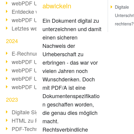
webPDF Update 10.0.2
abwickeln
Digitale
Entdecke webPDF 10
Unterschri
webPDF Update 9.0.0.3655
Ein Dokument digital zu
rechtens?
Letztes webPDF 8 Update
unterzeichnen und damit
einen sicheren
2024
Nachweis der
E-Rechnungsstellung ab 2025
Urheberschaft zu
webPDF Update 9.0.0.3584
erbringen - das war vor
webPDF Update 9.0.0.3479
vielen Jahren noch
webPDF Update 9.0.0.3361
Wunschdenken. Doch
webPDF Update 9.0.0.3264
mit PDF/A ist eine
Dokumentenspezifikatio
2023
n geschaffen worden,
Digitale Signatur in PDF
die genau dies möglich
HTML zu PDF
macht.
PDF-Techniken für Barrierefreiheit
Rechtsverbindliche