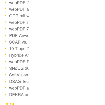
webPDF IT-Tage 2017
webPDF auf IT-Tagen 2017
OCR mit webPDF
webPDF senkt Admin-Kosten
webPDF 7.0 Release
PDF-Anwendung für Unternehmen
SOAP vs. RESTful
10 Tipps für PDF-Arbeit
Hybride Archivierung mit PDF/A-3
webPDF-Preview für Personalakten
SNoUG 2017 Rückblick
SoftVision auf der SNoUG
DSAG-TechDays 2017 Rückblick
webPDF auf DSAG-TechDays 2017
DEKRA arbeitet mit webPDF
2016