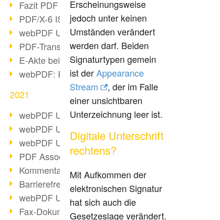
Erscheinungsweise
Fazit PDF Days 2021
jedoch unter keinen
PDF/X-6 ISO-Norm
Umständen verändert
webPDF Update 8.0.0.2393
werden darf. Beiden
PDF-Transparenz beim PDF-Format
Signaturtypen gemein
E-Akte bei Behörden
ist der
Appearance
webPDF: PDF-Anhänge verwalten
Stream
, der im Falle
2021
einer unsichtbaren
Unterzeichnung leer ist.
webPDF Update 8.0.0.2376
webPDF Update 8.0.0.2374
Digitale Unterschrift
webPDF Update 8.0.0.2372
rechtens?
PDF Association 2021 Entwicklungen
Kommentare im PDF einfügen
Mit Aufkommen der
Barrierefreie PDF-Dokumente (3/3)
elektronischen Signatur
webPDF Update 8.0.0.2338
hat sich auch die
Fax-Dokumente in Workflow
Gesetzeslage verändert.