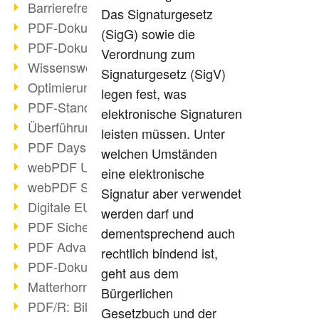
Barrierefreie PDF-Dokumente (2/3)
Das Signaturgesetz
PDF-Dokumente mit OCR optimieren
(SigG) sowie die
PDF-Dokumente barrierefrei?
Verordnung zum
Wissenswertes über E-Signatur
Signaturgesetz (SigV)
Optimierung des PDF-Formats
legen fest, was
PDF-Standards im Überblick
elektronische Signaturen
Überführung PDF/A in Archivsystem
leisten müssen. Unter
PDF Days Europe 2021
welchen Umständen
webPDF Update 8.0.0.2282
eine elektronische
webPDF Statistik-Auswertungen
Signatur aber verwendet
Digitale EU COVID-Zertifikate
werden darf und
PDF Sicherheitseinstellungen
dementsprechend auch
PDF Advanced Electronic Signature
rechtlich bindend ist,
PDF-Dokumente neu organisieren
geht aus dem
Matterhorn Protokoll 1.1 verfügbar
Bürgerlichen
PDF/R: Bildformat der Zukunft
Gesetzbuch und der