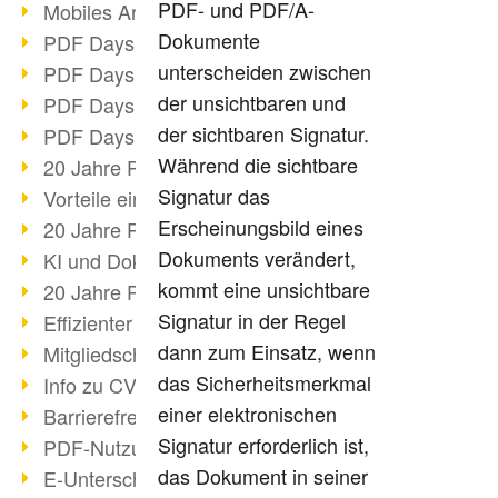
PDF- und PDF/A-
Mobiles Arbeiten mit PDF
Dokumente
PDF Days 2022 Themenblock 3
unterscheiden zwischen
PDF Days 2022 Themenblock 2
der unsichtbaren und
PDF Days 2022 Themenblock 1
der sichtbaren Signatur.
PDF Days Europe 2022
Während die sichtbare
20 Jahre PDF/X (Teil 3)
Signatur das
Vorteile einer PDF-Businesslösung
Erscheinungsbild eines
20 Jahre PDF/X (Teil 2)
Dokuments verändert,
KI und Dokumenten-Management
kommt eine unsichtbare
20 Jahre PDF/X (Teil 1)
Signatur in der Regel
Effizienter Dokumenten Workflow
dann zum Einsatz, wenn
Mitgliedschaft PDF Association
das Sicherheitsmerkmal
Info zu CVE-2022-22965
einer elektronischen
Barrierefreiheit mehr als Inklusion
Signatur erforderlich ist,
PDF-Nutzung durch Pandemie
das Dokument in seiner
E-Unterschriften für Verwaltung