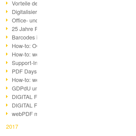
Vorteile des webPDF-Portals
Digitalisierung - Papierloses Büro
Office- und SharePoint-Bridge
25 Jahre PDF
Barcodes in PDF-Dokumenten
How-to: OCR mit webPDF 7
How-to: webPDF Optionen
Support-Infos für webPDF
PDF Days Europe 2018
How-to: webPDF Webservices
GDPdU und GoBD
DIGITAL FUTUREcongress Rückblick
DIGITAL FUTUREcongress 2018
webPDF mit Ruby via REST
2017