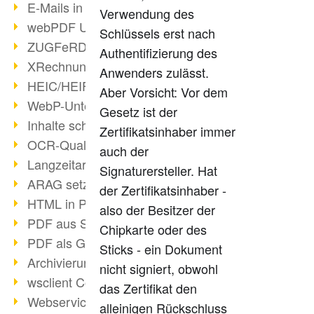
E-Mails in PDF
Verwendung des
webPDF Update 8.0.0.2176
Schlüssels erst nach
ZUGFeRD im Überblick
Authentifizierung des
XRechnung Überblick
Anwenders zulässt.
HEIC/HEIF-Unterstützung
Aber Vorsicht: Vor dem
WebP-Unterstützung
Gesetz ist der
Inhalte schwärzen
Zertifikatsinhaber immer
OCR-Qualität verbessert
auch der
Langzeitarchivierung PDF
Signaturersteller. Hat
ARAG setzt auf webPDF
der Zertifikatsinhaber -
HTML in PDF umwandeln
also der Besitzer der
PDF aus SAP
Chipkarte oder des
PDF als Grafik exportieren
Sticks - ein Dokument
Archivierung & Migration
nicht signiert, obwohl
wsclient Converter
das Zertifikat den
Webservice Toolbox (3)
alleinigen Rückschluss