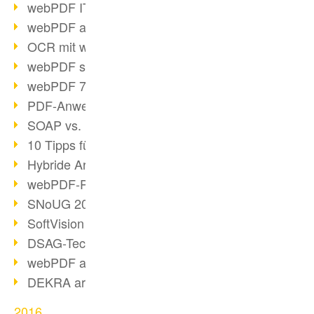
webPDF IT-Tage 2017
webPDF auf IT-Tagen 2017
OCR mit webPDF
webPDF senkt Admin-Kosten
webPDF 7.0 Release
PDF-Anwendung für Unternehmen
SOAP vs. RESTful
10 Tipps für PDF-Arbeit
Hybride Archivierung mit PDF/A-3
webPDF-Preview für Personalakten
SNoUG 2017 Rückblick
SoftVision auf der SNoUG
DSAG-TechDays 2017 Rückblick
webPDF auf DSAG-TechDays 2017
DEKRA arbeitet mit webPDF
2016