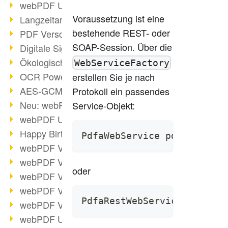
webPDF Update 9.0.0.3149
Voraussetzung ist eine
Langzeitarchivierung mit PDF/A
bestehende REST- oder
PDF Verschlüsselung
SOAP-Session. Über die
Digitale Signaturen
Ökologischen Abdruck reduzieren
WebServiceFactory
OCR Power für Profis
erstellen Sie je nach
AES-GCM-Unterstützung (PDF 2.0)
Protokoll ein passendes
Neu: webPDF Developer Hub
Service-Objekt:
webPDF Update 9.0.0.2898
Happy Birthday, PDF!
PdfaWebService pdfaWebServ
webPDF Video-Session 4
webPDF Video-Session 3
oder
webPDF Video-Session 2
webPDF Video-Session 1
PdfaRestWebService pdfaWeb
webPDF Video-Session Termine
webPDF Update 9.0.0.2843