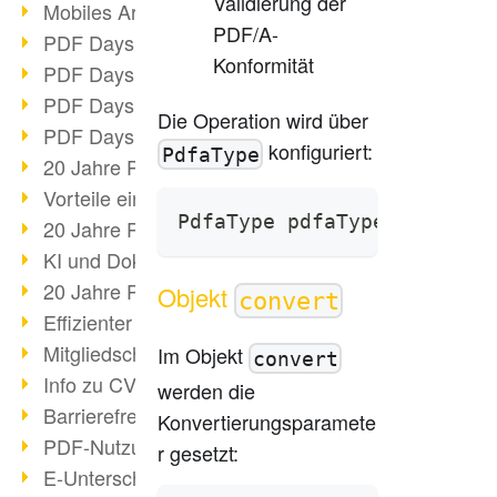
Validierung der
Mobiles Arbeiten mit PDF
PDF/A-
PDF Days 2022 Themenblock 3
Konformität
PDF Days 2022 Themenblock 2
PDF Days 2022 Themenblock 1
Die Operation wird über
PDF Days Europe 2022
konfiguriert:
PdfaType
20 Jahre PDF/X (Teil 3)
Vorteile einer PDF-Businesslösung
PdfaType pdfaType = pdfaWe
20 Jahre PDF/X (Teil 2)
KI und Dokumenten-Management
20 Jahre PDF/X (Teil 1)
Objekt
convert
Effizienter Dokumenten Workflow
Mitgliedschaft PDF Association
Im Objekt
convert
Info zu CVE-2022-22965
werden die
Barrierefreiheit mehr als Inklusion
Konvertierungsparamete
PDF-Nutzung durch Pandemie
r gesetzt:
E-Unterschriften für Verwaltung