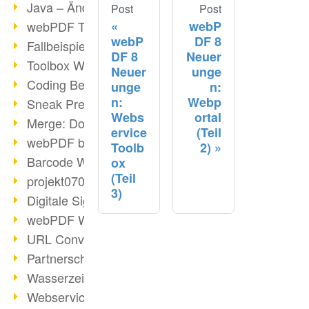
Java – Änderungen der Bedingungen
Post
Post
webP
webPDF Toolbox Description
webP
DF 8
Fallbeispiel: Fusion von Archiven
DF 8
Neuer
Toolbox WebService Extraction
Neuer
unge
Coding Beispiel: Annotationen
unge
n:
n:
Webp
Sneak Preview des webPDF Portals
Webs
ortal
Merge: Dokumente zusammenfügen
ervice
(Teil
webPDF bei Infoniqa
Toolb
2)
Barcode Webservice
ox
(Teil
projekt0708 & webPDF
3)
Digitale Signaturen - Teil 3
webPDF Webservices Signature
URL Converter mit wsclient
Partnerschaft mit d.vinci
Wasserzeichen per wsclient
Webservice via Ant-Task Bibliothek