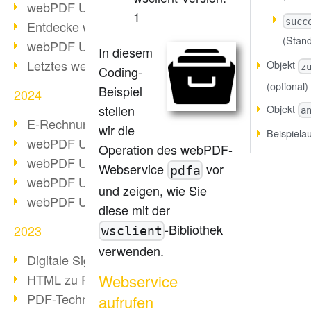
webPDF Update 10.0.2
1
succ
Entdecke webPDF 10
(Stan
webPDF Update 9.0.0.3655
In diesem
Letztes webPDF 8 Update
Objekt
z
Coding-
(optional)
Beispiel
2024
stellen
Objekt
a
E-Rechnungsstellung ab 2025
wir die
Beispiela
webPDF Update 9.0.0.3584
Operation des webPDF-
webPDF Update 9.0.0.3479
Webservice
vor
pdfa
webPDF Update 9.0.0.3361
und zeigen, wie Sie
webPDF Update 9.0.0.3264
diese mit der
-Bibliothek
2023
wsclient
verwenden.
Digitale Signatur in PDF
HTML zu PDF
Webservice
PDF-Techniken für Barrierefreiheit
aufrufen