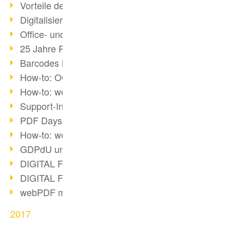
Vorteile des webPDF-Portals
Digitalisierung - Papierloses Büro
Office- und SharePoint-Bridge
25 Jahre PDF
Barcodes in PDF-Dokumenten
How-to: OCR mit webPDF 7
How-to: webPDF Optionen
Support-Infos für webPDF
PDF Days Europe 2018
How-to: webPDF Webservices
GDPdU und GoBD
DIGITAL FUTUREcongress Rückblick
DIGITAL FUTUREcongress 2018
webPDF mit Ruby via REST
2017