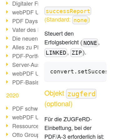
Digitaler Freigabeprozess
successReport
webPDF Update 8.0.0.2255
(Standard:
)
PDF Days Europe 2021
none
Vater des PDF gestorben
Steuert den
Die neuen PDF Standards 2020
Erfolgsbericht (
,
NONE
Alles zu PDF/A-4
,
).
LINKED
ZIP
PDF-Portfolio erstellen
Server-Auslastung Status-Seite
convert.setSuccessReport(P
webPDF Update 8.0.0.2229
PDF-Basisdatenpflege mit webPDF
Objekt
zugferd
2020
(optional)
PDF schwärzen & bereinigen
webPDF Update 8.0.0.2193
Für die ZUGFeRD-
Ressourcen für Entwickler
Einbettung, bei der
Otto Group Recruiting
PDF/A-3 erforderlich ist: