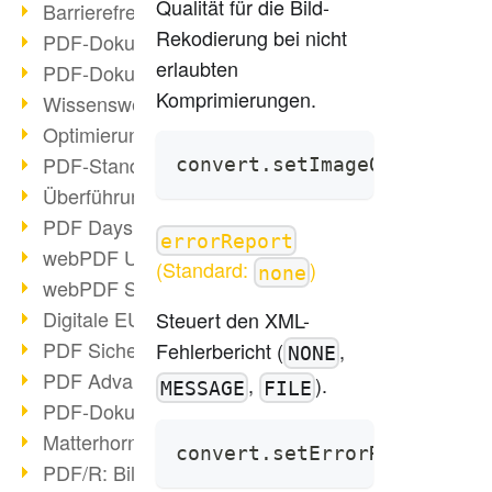
Qualität für die Bild-
Barrierefreie PDF-Dokumente (2/3)
Rekodierung bei nicht
PDF-Dokumente mit OCR optimieren
erlaubten
PDF-Dokumente barrierefrei?
Komprimierungen.
Wissenswertes über E-Signatur
Optimierung des PDF-Formats
PDF-Standards im Überblick
convert.setImageQuality(90
Überführung PDF/A in Archivsystem
PDF Days Europe 2021
errorReport
webPDF Update 8.0.0.2282
(Standard:
)
none
webPDF Statistik-Auswertungen
Digitale EU COVID-Zertifikate
Steuert den XML-
PDF Sicherheitseinstellungen
Fehlerbericht (
,
NONE
PDF Advanced Electronic Signature
,
).
MESSAGE
FILE
PDF-Dokumente neu organisieren
Matterhorn Protokoll 1.1 verfügbar
convert.setErrorReport(Pdf
PDF/R: Bildformat der Zukunft