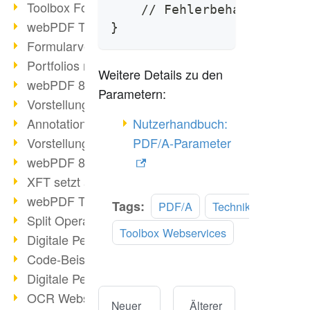
Toolbox Forms Operation
    // Fehlerbehandlung
webPDF Toolbox Delete
}
Formularverarbeitung mit webPDF
Portfolios mit webPDF erstellen
Weitere Details zu den
webPDF 8.0 gestartet
Parametern:
Vorstellung weiterer ActionTypes
AnnotationSelection Objekt
Nutzerhandbuch:
Vorstellung weiterer ActionTypes
PDF/A-Parameter
webPDF 8: Toolbox Neuerungen
XFT setzt auf webPDF
webPDF Toolbox Webservice Image
Tags:
PDF/A
Technik
Split Operation: Dokumente teilen
Toolbox Webservices
Digitale Personalakte mit webPDF
Code-Beispiel Attachment Operation
Digitale Personalakte bei REMONDIS
OCR Webservice
Neuer
Älterer