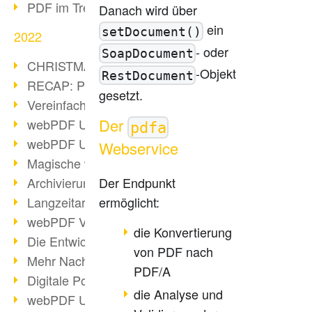
PDF im Trend
Danach wird über
ein
setDocument()
2022
- oder
SoapDocument
CHRISTMAS 2022 loading
-Objekt
RestDocument
RECAP: PDF Days Europe 2022
gesetzt.
Vereinfachung Personalprozesse
Der
webPDF Update 8.0.0.2727
pdfa
webPDF Update 9.0.0.2732
Webservice
Magische webPDF Version 9
Archivierung: Aufbewahrungsfristen
Der Endpunkt
Langzeitarchivierung mit PDF/A
ermöglicht:
webPDF Video - Behind the Scenes
die Konvertierung
Die Entwicklung von PDF/X
von PDF nach
Mehr Nachhaltigkeit durch PDF
PDF/A
Digitale Post als PDF/A
die Analyse und
webPDF Update 8.0.0.2531