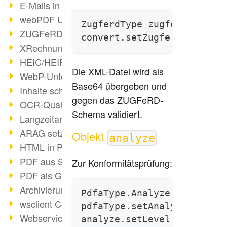
E-Mails in PDF
webPDF Update 8.0.0.2176
ZugferdType zugferd = new 
ZUGFeRD im Überblick
convert.setZugferd(zugferd
XRechnung Überblick
HEIC/HEIF-Unterstützung
Die XML-Datei wird als
WebP-Unterstützung
Base64 übergeben und
Inhalte schwärzen
gegen das ZUGFeRD-
OCR-Qualität verbessert
Schema validiert.
Langzeitarchivierung PDF
ARAG setzt auf webPDF
Objekt
analyze
HTML in PDF umwandeln
PDF aus SAP
Zur Konformitätsprüfung:
PDF als Grafik exportieren
Archivierung & Migration
PdfaType.Analyze analyze =
wsclient Converter
pdfaType.setAnalyze(analyz
Webservice Toolbox (3)
analyze.setLevel("3b");