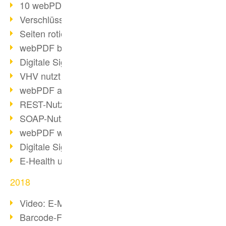
10 webPDF Vorteile für Entwickler
Verschlüsselung mit wsclient
Seiten rotieren mit wsclient
webPDF bei Würth Finance
Digitale Signaturen - Teil 2
VHV nutzt webPDF Preview
webPDF als Docker-Container
REST-Nutzung mit webPDF wsclient
SOAP-Nutzung mit webPDF wsclient
webPDF wsclient für Java
Digitale Signaturen - Teil 1
E-Health und Digitalisierung
2018
Video: E-Mails in PDF konvertieren
Barcode-Formate im Überblick