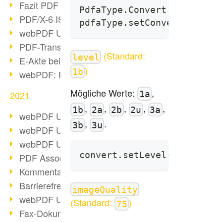
Fazit PDF Days 2021
PdfaType.Convert convert =
PDF/X-6 ISO-Norm
pdfaType.setConvert(conver
webPDF Update 8.0.0.2393
PDF-Transparenz beim PDF-Format
(Standard:
level
E-Akte bei Behörden
)
1b
webPDF: PDF-Anhänge verwalten
Mögliche Werte:
,
2021
1a
,
,
,
,
,
1b
2a
2b
2u
3a
webPDF Update 8.0.0.2376
,
.
3b
3u
webPDF Update 8.0.0.2374
webPDF Update 8.0.0.2372
convert.setLevel("3b");
PDF Association 2021 Entwicklungen
Kommentare im PDF einfügen
Barrierefreie PDF-Dokumente (3/3)
imageQuality
webPDF Update 8.0.0.2338
(Standard:
)
75
Fax-Dokumente in Workflow