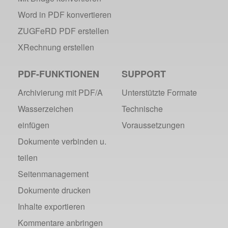
PDF Days Europe 2016
Word in PDF konvertieren
PDF/A - Format der Zukunft (2)
ZUGFeRD PDF erstellen
webPDF 6.0 Video-Serie (Folge 3)
XRechnung erstellen
2015
PDF-FUNKTIONEN
SUPPORT
webPDF 6.0 als VM
webPDF 6.0 Video-Serie (Übersicht)
Archivierung mit PDF/A
Unterstützte Formate
webPDF 6.0 Video-Serie (Folge 2)
Wasserzeichen
Technische
webPDF @ DOAG 2015
einfügen
Voraussetzungen
webPDF 6.0 Video-Serie (Folge 1)
Dokumente verbinden u.
webPDF 6.0 am Start
teilen
Neue Demo-Version online
Seitenmanagement
Datenarchivierung aus SAP
PDF/A - Format der Zukunft (1)
Dokumente drucken
webPDF-Portal Preview
Inhalte exportieren
ZUGFeRD als Standard
Kommentare anbringen