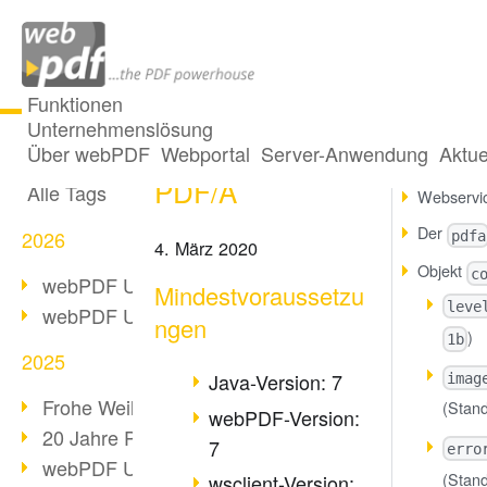
Funktionen
Unternehmenslösung
Webservice
Alle Beiträge
Über webPDF
Webportal
Server-Anwendung
Aktue
Mindestv
PDF/A
Alle Tags
Webservic
Der
2026
pdfa
4. März 2020
Objekt
c
webPDF Update 10.0.5
Mindestvoraussetzu
leve
webPDF Update 10.0.4
ngen
)
1b
2025
Java-Version: 7
imag
Frohe Weihnachten & Auszeit
(Stan
webPDF-Version:
20 Jahre PDF/A
7
erro
webPDF Update 10.0.3
(Stan
wsclient-Version: