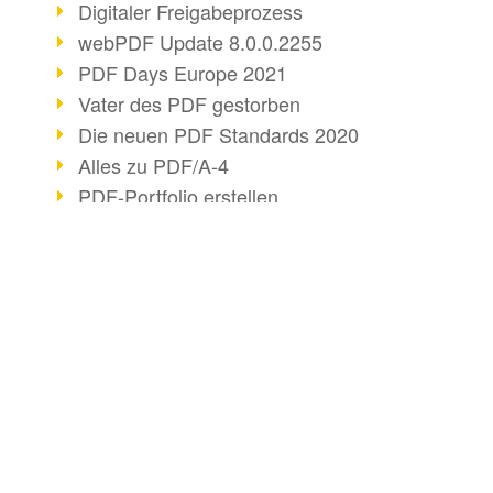
Digitaler Freigabeprozess
webPDF Update 8.0.0.2255
PDF Days Europe 2021
Vater des PDF gestorben
Die neuen PDF Standards 2020
Alles zu PDF/A-4
PDF-Portfolio erstellen
Server-Auslastung Status-Seite
webPDF Update 8.0.0.2229
PDF-Basisdatenpflege mit webPDF
BUSINESS-LÖSUNG
DOKUMENTE KO
2020
PDF für Anwender
HTML konvertieren
PDF schwärzen & bereinigen
PDF für Entwickler
E-Mail konvertieren
webPDF Update 8.0.0.2193
PDF für Administratoren
Mit Bridge konvertier
Ressourcen für Entwickler
PDF-Webservices für SAP
Word in PDF konvert
Otto Group Recruiting
Key Facts
ZUGFeRD PDF erste