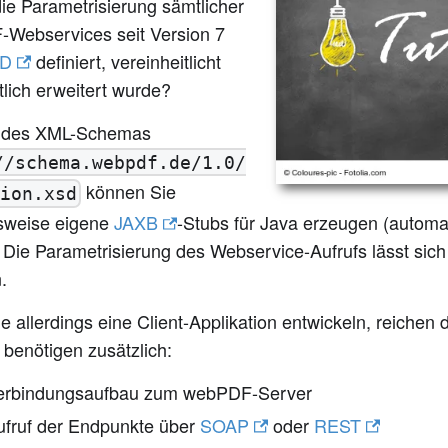
die Parametrisierung sämtlicher
Webservices seit Version 7
D
definiert, vereinheitlicht
lich erweitert wurde?
 des XML-Schemas
//schema.webpdf.de/1.0/
können Sie
ion.xsd
lsweise eigene
JAXB
-Stubs für Java erzeugen (automati
. Die Parametrisierung des Webservice-Aufrufs lässt sich 
.
 allerdings eine Client-Applikation entwickeln, reichen d
 benötigen zusätzlich:
erbindungsaufbau zum webPDF-Server
ufruf der Endpunkte über
SOAP
oder
REST