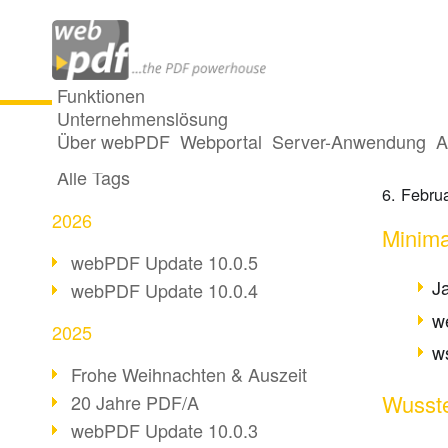
Funktionen
Unternehmenslösung
webPD
Alle Beiträge
Über webPDF
Webportal
Server-Anwendung
A
Alle Tags
6. Febru
2026
Minima
webPDF Update 10.0.5
J
webPDF Update 10.0.4
w
2025
ws
Frohe Weihnachten & Auszeit
Wusste
20 Jahre PDF/A
webPDF Update 10.0.3