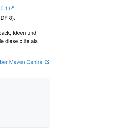
.0.1
.
PDF 8).
dback, Ideen und
 diese bitte als
ber Maven Central