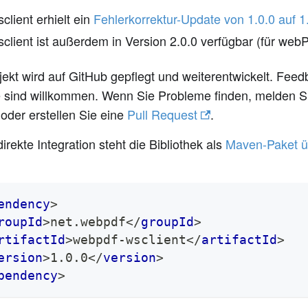
client erhielt ein
Fehlerkorrektur-Update von 1.0.0 auf 1
sclient ist außerdem in Version 2.0.0 verfügbar (für web
ekt wird auf GitHub gepflegt und weiterentwickelt. Fee
 sind willkommen. Wenn Sie Probleme finden, melden Sie
oder erstellen Sie eine
Pull Request
.
direkte Integration steht die Bibliothek als
Maven-Paket ü
endency
>
roupId
>
net.webpdf
</
groupId
>
rtifactId
>
webpdf-wsclient
</
artifactId
>
ersion
>
1.0.0
</
version
>
pendency
>