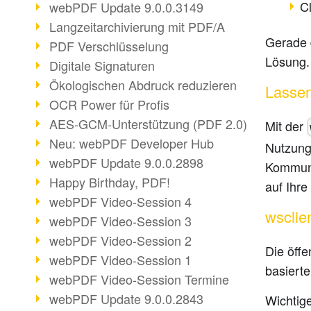
C
webPDF Update 9.0.0.3149
Langzeitarchivierung mit PDF/A
Gerade d
PDF Verschlüsselung
Lösung.
Digitale Signaturen
Ökologischen Abdruck reduzieren
Lassen
OCR Power für Profis
AES-GCM-Unterstützung (PDF 2.0)
Mit der
Neu: webPDF Developer Hub
Nutzung
webPDF Update 9.0.0.2898
Kommuni
Happy Birthday, PDF!
auf Ihre
webPDF Video-Session 4
wsclie
webPDF Video-Session 3
webPDF Video-Session 2
Die öffe
webPDF Video-Session 1
basiert
webPDF Video-Session Termine
webPDF Update 9.0.0.2843
Wichtig