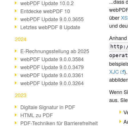
...dass 
webPDF Update 10.0.2
webPDF-
Entdecke webPDF 10
über
XS
webPDF Update 9.0.0.3655
und deut
Letztes webPDF 8 Update
Anhand
2024
http:
E-Rechnungsstellung ab 2025
operat
webPDF Update 9.0.0.3584
beispie
webPDF Update 9.0.0.3479
XJC
)
webPDF Update 9.0.0.3361
abbilden
webPDF Update 9.0.0.3264
Wenn Sie
2023
aus. Sie
Digitale Signatur in PDF
V
HTML zu PDF
A
PDF-Techniken für Barrierefreiheit