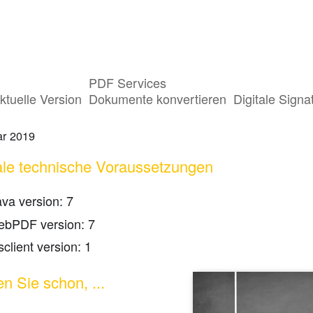
PDF Services
F und Java: mit der wsclient-Bibliothe
ktuelle Version
Dokumente konvertieren
Digitale Signa
ar 2019
le technische Voraussetzungen
ava version: 7
ebPDF version: 7
client version: 1
n Sie schon, ...