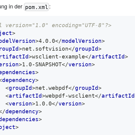
ung in der
:
pom.xml
l version="1.0" encoding="UTF-8"?>
ject
>
odelVersion
>
4.0.0
</
modelVersion
>
roupId
>
net.softvision
</
groupId
>
rtifactId
>
wsclient-example
</
artifactId
>
ersion
>
1.0-SNAPSHOT
</
version
>
ependencies
>
<
dependency
>
<
groupId
>
net.webpdf
</
groupId
>
<
artifactId
>
webpdf-wsclient
</
artifactId
<
version
>
1.0.0
</
version
>
</
dependency
>
dependencies
>
oject
>