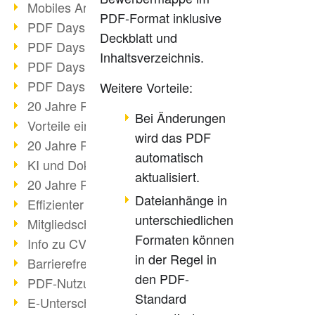
Mobiles Arbeiten mit PDF
PDF-Format inklusive
PDF Days 2022 Themenblock 3
Deckblatt und
PDF Days 2022 Themenblock 2
Inhaltsverzeichnis.
PDF Days 2022 Themenblock 1
PDF Days Europe 2022
Weitere Vorteile:
20 Jahre PDF/X (Teil 3)
Bei Änderungen
Vorteile einer PDF-Businesslösung
wird das PDF
20 Jahre PDF/X (Teil 2)
automatisch
KI und Dokumenten-Management
aktualisiert.
20 Jahre PDF/X (Teil 1)
Dateianhänge in
Effizienter Dokumenten Workflow
unterschiedlichen
Mitgliedschaft PDF Association
Formaten können
Info zu CVE-2022-22965
in der Regel in
Barrierefreiheit mehr als Inklusion
den PDF-
PDF-Nutzung durch Pandemie
Standard
E-Unterschriften für Verwaltung