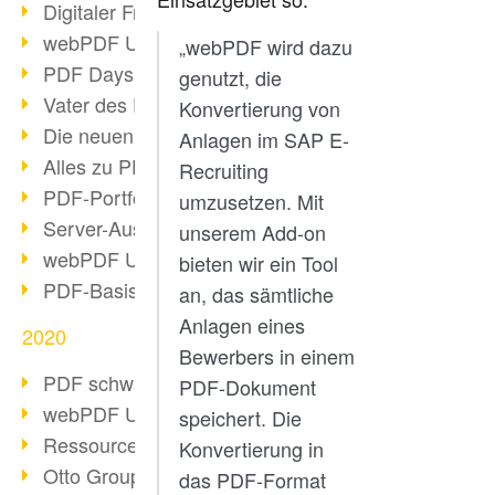
Digitaler Freigabeprozess
webPDF Update 8.0.0.2255
„webPDF wird dazu
PDF Days Europe 2021
genutzt, die
Vater des PDF gestorben
Konvertierung von
Die neuen PDF Standards 2020
Anlagen im SAP E-
Alles zu PDF/A-4
Recruiting
PDF-Portfolio erstellen
umzusetzen. Mit
Server-Auslastung Status-Seite
unserem Add-on
webPDF Update 8.0.0.2229
bieten wir ein Tool
PDF-Basisdatenpflege mit webPDF
an, das sämtliche
Anlagen eines
2020
Bewerbers in einem
PDF schwärzen & bereinigen
PDF-Dokument
webPDF Update 8.0.0.2193
speichert. Die
Ressourcen für Entwickler
Konvertierung in
Otto Group Recruiting
das PDF-Format