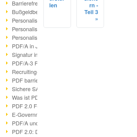
Barrierefreie PDF/UA
len
rn -
Bußgeldbescheide & PDF/A
Teil 3
Personalisierter Druck III
Personalisierter Druck II
Personalisierter Druck I
PDF/A in Justiz & Verwaltung
Signatur im PDF/A
PDF/A-3 Funktionen
Recruiting-Prozesse optimieren
PDF barrierefrei
Sichere SAP-Archivierung
Was ist PDF?
PDF 2.0 Fortschritt?
E-Government & DMS
PDF/A und ISO 32000-2
PDF 2.0: Digitale Signaturen