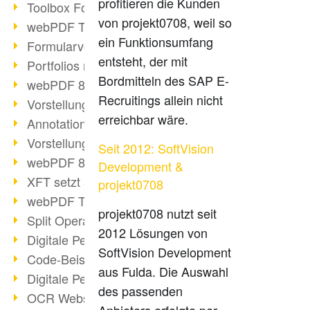
profitieren die Kunden
Toolbox Forms Operation
von projekt0708, weil so
webPDF Toolbox Delete
ein Funktionsumfang
Formularverarbeitung mit webPDF
entsteht, der mit
Portfolios mit webPDF erstellen
Bordmitteln des SAP E-
webPDF 8.0 gestartet
Recruitings allein nicht
Vorstellung weiterer ActionTypes
erreichbar wäre.
AnnotationSelection Objekt
Vorstellung weiterer ActionTypes
Seit 2012: SoftVision
webPDF 8: Toolbox Neuerungen
Development &
XFT setzt auf webPDF
projekt0708
webPDF Toolbox Webservice Image
projekt0708 nutzt seit
Split Operation: Dokumente teilen
2012 Lösungen von
Digitale Personalakte mit webPDF
SoftVision Development
Code-Beispiel Attachment Operation
aus Fulda. Die Auswahl
Digitale Personalakte bei REMONDIS
des passenden
OCR Webservice
Anbieters erfolgte per