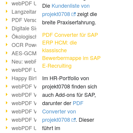
webPDF Update 9.0.0.3149
Die
Kundenliste von
Langzeitarchivierung mit PDF/A
projekt0708
zeigt die
PDF Verschlüsselung
breite Praxiserfahrung.
Digitale Signaturen
PDF Converter für SAP
Ökologischen Abdruck reduzieren
ERP HCM: die
OCR Power für Profis
klassische
AES-GCM-Unterstützung (PDF 2.0)
Bewerbermappe im SAP
Neu: webPDF Developer Hub
E-Recruiting
webPDF Update 9.0.0.2898
Happy Birthday, PDF!
Im HR-Portfolio von
webPDF Video-Session 4
projekt0708 finden sich
webPDF Video-Session 3
auch Add-ons für SAP,
webPDF Video-Session 2
darunter der
PDF
webPDF Video-Session 1
Converter von
webPDF Video-Session Termine
projekt0708
. Dieser
webPDF Update 9.0.0.2843
führt im