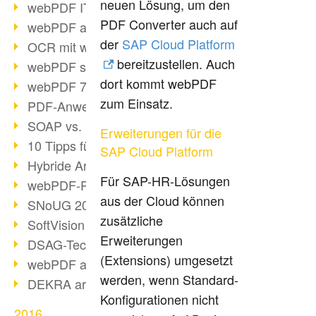
neuen Lösung, um den
webPDF IT-Tage 2017
PDF Converter auch auf
webPDF auf IT-Tagen 2017
der
SAP Cloud Platform
OCR mit webPDF
bereitzustellen. Auch
webPDF senkt Admin-Kosten
dort kommt webPDF
webPDF 7.0 Release
zum Einsatz.
PDF-Anwendung für Unternehmen
SOAP vs. RESTful
Erweiterungen für die
10 Tipps für PDF-Arbeit
SAP Cloud Platform
Hybride Archivierung mit PDF/A-3
Für SAP-HR-Lösungen
webPDF-Preview für Personalakten
aus der Cloud können
SNoUG 2017 Rückblick
zusätzliche
SoftVision auf der SNoUG
Erweiterungen
DSAG-TechDays 2017 Rückblick
(Extensions) umgesetzt
webPDF auf DSAG-TechDays 2017
werden, wenn Standard-
DEKRA arbeitet mit webPDF
Konfigurationen nicht
2016