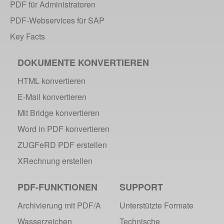
PDF für Administratoren
Multifunktionswerkzeug webPDF 2.0
PDF-Webservices für SAP
2009
Key Facts
webPDF als Virtual Appliance
webPDF @ Top 20 IT-Produkte
DOKUMENTE KONVERTIEREN
Fachkonferenz PDF/A
HTML konvertieren
E-Mail konvertieren
Mit Bridge konvertieren
Word in PDF konvertieren
ZUGFeRD PDF erstellen
XRechnung erstellen
PDF-FUNKTIONEN
SUPPORT
Archivierung mit PDF/A
Unterstützte Formate
Wasserzeichen
Technische