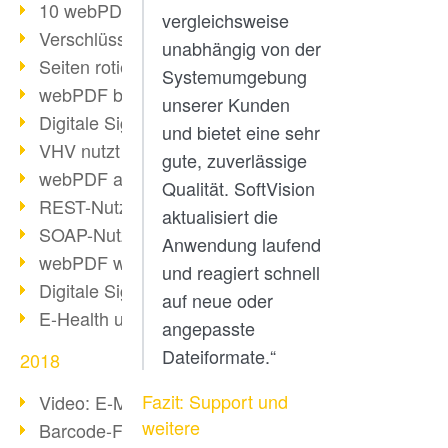
10 webPDF Vorteile für Entwickler
vergleichsweise
Verschlüsselung mit wsclient
unabhängig von der
Seiten rotieren mit wsclient
Systemumgebung
webPDF bei Würth Finance
unserer Kunden
Digitale Signaturen - Teil 2
und bietet eine sehr
VHV nutzt webPDF Preview
gute, zuverlässige
webPDF als Docker-Container
Qualität. SoftVision
REST-Nutzung mit webPDF wsclient
aktualisiert die
SOAP-Nutzung mit webPDF wsclient
Anwendung laufend
webPDF wsclient für Java
und reagiert schnell
Digitale Signaturen - Teil 1
auf neue oder
E-Health und Digitalisierung
angepasste
Dateiformate.“
2018
Fazit: Support und
Video: E-Mails in PDF konvertieren
weitere
Barcode-Formate im Überblick