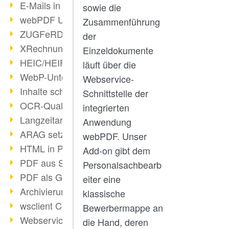
E-Mails in PDF
sowie die
webPDF Update 8.0.0.2176
Zusammenführung
ZUGFeRD im Überblick
der
XRechnung Überblick
Einzeldokumente
HEIC/HEIF-Unterstützung
läuft über die
WebP-Unterstützung
Webservice-
Inhalte schwärzen
Schnittstelle der
OCR-Qualität verbessert
integrierten
Langzeitarchivierung PDF
Anwendung
ARAG setzt auf webPDF
webPDF. Unser
HTML in PDF umwandeln
Add-on gibt dem
PDF aus SAP
Personalsachbearb
PDF als Grafik exportieren
eiter eine
Archivierung & Migration
klassische
wsclient Converter
Bewerbermappe an
Webservice Toolbox (3)
die Hand, deren