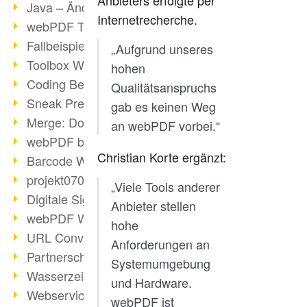
Java – Änderungen der Bedingungen
Internetrecherche.
webPDF Toolbox Description
Fallbeispiel: Fusion von Archiven
„Aufgrund unseres
Toolbox WebService Extraction
hohen
Coding Beispiel: Annotationen
Qualitätsanspruchs
Sneak Preview des webPDF Portals
gab es keinen Weg
Merge: Dokumente zusammenfügen
an webPDF vorbei.“
webPDF bei Infoniqa
Christian Korte ergänzt:
Barcode Webservice
projekt0708 & webPDF
„Viele Tools anderer
Digitale Signaturen - Teil 3
Anbieter stellen
webPDF Webservices Signature
hohe
URL Converter mit wsclient
Anforderungen an
Partnerschaft mit d.vinci
Systemumgebung
Wasserzeichen per wsclient
und Hardware.
Webservice via Ant-Task Bibliothek
webPDF ist