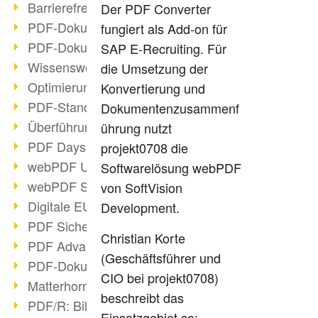
Barrierefreie PDF-Dokumente (2/3)
Der PDF Converter
PDF-Dokumente mit OCR optimieren
fungiert als Add-on für
PDF-Dokumente barrierefrei?
SAP E-Recruiting. Für
Wissenswertes über E-Signatur
die Umsetzung der
Optimierung des PDF-Formats
Konvertierung und
PDF-Standards im Überblick
Dokumentenzusammenf
Überführung PDF/A in Archivsystem
ührung nutzt
PDF Days Europe 2021
projekt0708 die
webPDF Update 8.0.0.2282
Softwarelösung webPDF
webPDF Statistik-Auswertungen
von SoftVision
Digitale EU COVID-Zertifikate
Development.
PDF Sicherheitseinstellungen
Christian Korte
PDF Advanced Electronic Signature
(Geschäftsführer und
PDF-Dokumente neu organisieren
CIO bei projekt0708)
Matterhorn Protokoll 1.1 verfügbar
beschreibt das
PDF/R: Bildformat der Zukunft
Einsatzgebiet so: