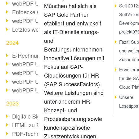
webPDF Update 10.0.2
München hat sich als
Seit 2012
Entdecke webPDF 10
SAP Gold Partner
SoftVisio
webPDF Update 9.0.0.3655
etabliert und entwickelt
Developm
Letztes webPDF 8 Update
als IT-Dienstleistungs-
projekt07
und
2024
Fazit: Sup
Beratungsunternehmen
und weite
E-Rechnungsstellung ab 2025
innovative Lösungen mit
Zusammen
webPDF Update 9.0.0.3584
Fokus auf SAP-
Erweiter
webPDF Update 9.0.0.3479
Cloudlösungen für HR
für die S
webPDF Update 9.0.0.3361
(SAP SuccessFactors).
Cloud Pla
webPDF Update 9.0.0.3264
Weitere Leistungen sind
Unsere
unter anderem HR-
2023
Lesetipps
Konzept- und
Digitale Signatur in PDF
Prozessberatung sowie
HTML zu PDF
kundenspezifische
PDF-Techniken für Barrierefreiheit
Zusatzentwicklungen.