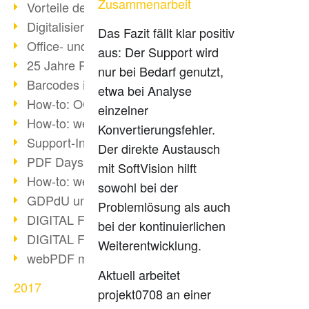
Zusammenarbeit
Vorteile des webPDF-Portals
Digitalisierung - Papierloses Büro
Das Fazit fällt klar positiv
Office- und SharePoint-Bridge
aus: Der Support wird
25 Jahre PDF
nur bei Bedarf genutzt,
Barcodes in PDF-Dokumenten
etwa bei Analyse
How-to: OCR mit webPDF 7
einzelner
How-to: webPDF Optionen
Konvertierungsfehler.
Support-Infos für webPDF
Der direkte Austausch
PDF Days Europe 2018
mit SoftVision hilft
How-to: webPDF Webservices
sowohl bei der
GDPdU und GoBD
Problemlösung als auch
DIGITAL FUTUREcongress Rückblick
bei der kontinuierlichen
DIGITAL FUTUREcongress 2018
Weiterentwicklung.
webPDF mit Ruby via REST
Aktuell arbeitet
2017
projekt0708 an einer