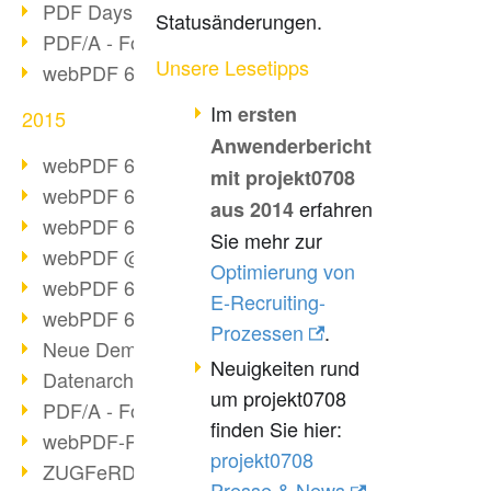
PDF Days Europe 2016
Statusänderungen.
PDF/A - Format der Zukunft (2)
Unsere Lesetipps
webPDF 6.0 Video-Serie (Folge 3)
Im
ersten
2015
Anwenderbericht
webPDF 6.0 als VM
mit projekt0708
webPDF 6.0 Video-Serie (Übersicht)
erfahren
aus 2014
webPDF 6.0 Video-Serie (Folge 2)
Sie mehr zur
webPDF @ DOAG 2015
Optimierung von
webPDF 6.0 Video-Serie (Folge 1)
E-Recruiting-
webPDF 6.0 am Start
Prozessen
.
Neue Demo-Version online
Neuigkeiten rund
Datenarchivierung aus SAP
um projekt0708
PDF/A - Format der Zukunft (1)
finden Sie hier:
webPDF-Portal Preview
projekt0708
ZUGFeRD als Standard
Presse & News