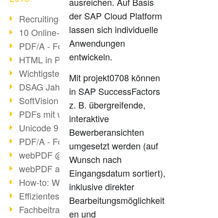
ausreichen. Auf Basis
der SAP Cloud Platform
Recruiting-Prozess mit webPDF
lassen sich individuelle
10 Online-Bewerbung-Tipps
Anwendungen
PDF/A - Format der Zukunft (4)
entwickeln.
HTML in PDF konvertieren
Wichtigste Datei-/Grafikformate
Mit projekt0708 können
DSAG Jahreskongress in Nürnberg
in SAP SuccessFactors
SoftVision auf der DSAG
z. B. übergreifende,
PDFs mit webPDF bearbeiten
interaktive
Unicode 9.0 Release in 2016
Bewerberansichten
PDF/A - Format der Zukunft (3)
umgesetzt werden (auf
webPDF @ tools 2016
Wunsch nach
webPDF auf tools in Berlin
Eingangsdatum sortiert),
How-to: Webservices verwenden
inklusive direkter
Effizientes digitales Arbeiten
Bearbeitungsmöglichkeit
Fachbeitrag tools 2016
en und