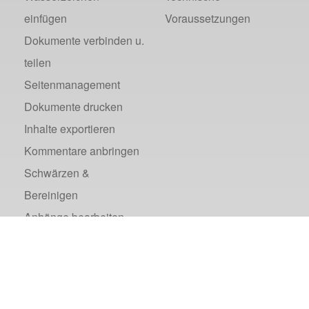
einfügen
Voraussetzungen
Dokumente verbinden u.
teilen
Seitenmanagement
Dokumente drucken
Inhalte exportieren
Kommentare anbringen
Schwärzen &
Bereinigen
Anhänge bearbeiten
Portfolio erstellen &
bearbeiten
Metadaten ändern
Anzeigeeinstellungen