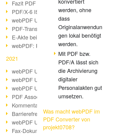
konvertiert
Fazit PDF Days 2021
werden, ohne
PDF/X-6 ISO-Norm
dass
webPDF Update 8.0.0.2393
Originalanwendun
PDF-Transparenz beim PDF-Format
gen lokal benötigt
E-Akte bei Behörden
werden.
webPDF: PDF-Anhänge verwalten
Mit PDF bzw.
2021
PDF/A lässt sich
die Archivierung
webPDF Update 8.0.0.2376
digitaler
webPDF Update 8.0.0.2374
Personalakten gut
webPDF Update 8.0.0.2372
umsetzen.
PDF Association 2021 Entwicklungen
Kommentare im PDF einfügen
Was macht webPDF im
Barrierefreie PDF-Dokumente (3/3)
PDF Converter von
webPDF Update 8.0.0.2338
projekt0708?
Fax-Dokumente in Workflow