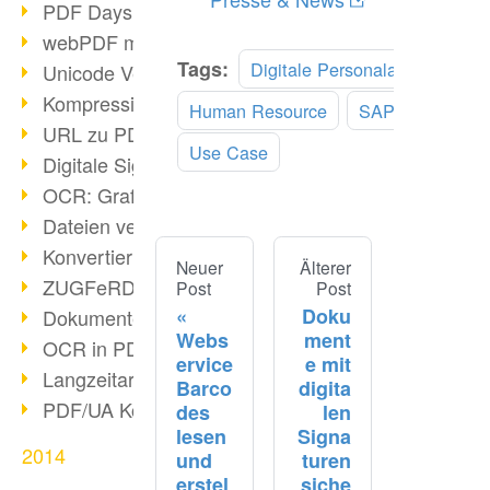
PDF Days Europe in Köln
webPDF meets tools 2015
Tags:
Digitale Personalakten
Unicode Version 8.0 erschienen
Kompression bei Scans
Human Resource
SAP
URL zu PDF via webPDF
Use Case
Digitale Signatur mit webPDF
OCR: Grafik zu PDF
Dateien verbinden
Konvertierung über 100 Formate
Neuer
Älterer
ZUGFeRD & GoBD
Post
Post
Doku
Dokumente konform konvertieren
Webs
ment
OCR in PDF
ervice
e mit
Langzeitarchivierung SAP
Barco
digita
PDF/UA Kommunikation
des
len
lesen
Signa
2014
und
turen
erstel
siche