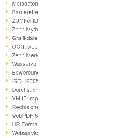
Metadaten in PDF-Dateien
Barrierefreiheit mit PDF/UA
ZUGFeRD: E-Rechnung erklärt
Zehn Mythen über PDF/A
Grafikdateien mit webPDF erstellen
OCR: webPDF wandelt Grafiken
Zehn Merksätze des BITKOM
Wasserzeichen im PDF
Bewerbung als PDF gestalten
ISO-19005 kompakt
Durchsuchbare PDF erstellen
VM für rapid deployment
Rechtsicherheit - Digitale Signatur
webPDF 5 Feedback umgesetzt
HR Formatvereinheitlichung
Webservices für Software-Entwickler