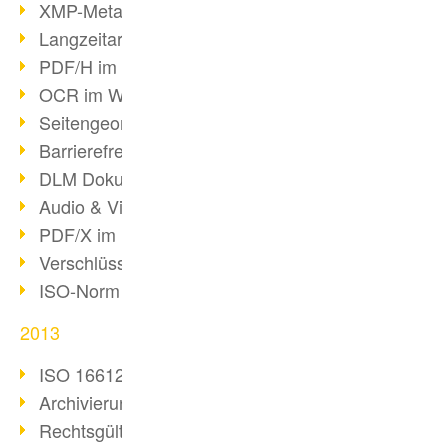
XMP-Metadaten
Langzeitarchivierung mit PDF/A
PDF/H im Gesundheitswesen
OCR im Wandel
Seitengeometrie in PDFs
Barrierefreiheit & PDF/UA
DLM Dokumentenzyklus
Audio & Video in PDF
PDF/X im Druckprozess
Verschlüsselung von PDF
ISO-Norm 24517
2013
ISO 16612-2: PDF/VT
Archivierung von E-Mails
Rechtsgültige Archivierung (PDF/A)