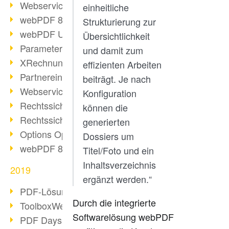
Webservice PDF/A
einheitliche
webPDF 8 Neuerungen (Teil 2)
Strukturierung zur
webPDF Update 8.0.0.2058
Übersichtlichkeit
Parameter-Umstellung
und damit zum
XRechnung bei deutschen Behörden
effizienten Arbeiten
Partnereinsatz unserer Software
beiträgt. Je nach
Webservice Beispiel: XMP-Metadaten
Konfiguration
Rechtssichere Mail-Archivierung (2)
können die
Rechtssichere Mail-Archivierung (1)
generierten
Options Operation
Dossiers um
webPDF 8 Neuerungen (Teil 1)
Titel/Foto und ein
Inhaltsverzeichnis
2019
ergänzt werden.“
PDF-Lösung für Unternehmen
Durch die integrierte
ToolboxWebService Print Operation
Softwarelösung webPDF
PDF Days 2020