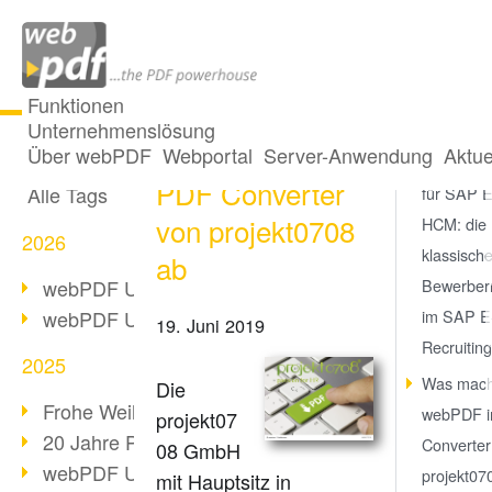
Funktionen
Unternehmenslösung
webPDF rundet
Alle Beiträge
Über webPDF
Webportal
Server-Anwendung
Aktue
PDF Conv
PDF Converter
Alle Tags
für SAP 
von projekt0708
HCM: die
2026
klassisch
ab
webPDF Update 10.0.5
Bewerbe
webPDF Update 10.0.4
im SAP E
19. Juni 2019
Recruiting
2025
Was mach
Die
Frohe Weihnachten & Auszeit
webPDF 
projekt07
20 Jahre PDF/A
Converter
08 GmbH
webPDF Update 10.0.3
projekt07
mit Hauptsitz in