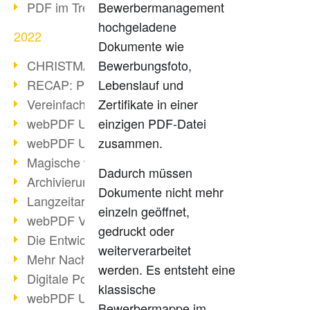
PDF im Trend
Bewerbermanagement
hochgeladene
2022
Dokumente wie
CHRISTMAS 2022 loading
Bewerbungsfoto,
RECAP: PDF Days Europe 2022
Lebenslauf und
Vereinfachung Personalprozesse
Zertifikate in einer
webPDF Update 8.0.0.2727
einzigen PDF-Datei
webPDF Update 9.0.0.2732
zusammen.
Magische webPDF Version 9
Dadurch müssen
Archivierung: Aufbewahrungsfristen
Dokumente nicht mehr
Langzeitarchivierung mit PDF/A
einzeln geöffnet,
webPDF Video - Behind the Scenes
gedruckt oder
Die Entwicklung von PDF/X
weiterverarbeitet
Mehr Nachhaltigkeit durch PDF
werden. Es entsteht eine
Digitale Post als PDF/A
klassische
webPDF Update 8.0.0.2531
Bewerbermappe im