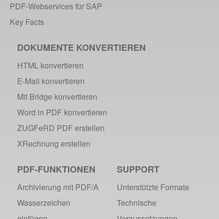
Java – Änderungen der Bedingungen
PDF-Webservices für SAP
webPDF Toolbox Description
Key Facts
Fallbeispiel: Fusion von Archiven
Toolbox WebService Extraction
DOKUMENTE KONVERTIEREN
Coding Beispiel: Annotationen
HTML konvertieren
Sneak Preview des webPDF Portals
E-Mail konvertieren
Merge: Dokumente zusammenfügen
Mit Bridge konvertieren
webPDF bei Infoniqa
Word in PDF konvertieren
Barcode Webservice
projekt0708 & webPDF
ZUGFeRD PDF erstellen
Digitale Signaturen - Teil 3
XRechnung erstellen
webPDF Webservices Signature
PDF-FUNKTIONEN
URL Converter mit wsclient
SUPPORT
Partnerschaft mit d.vinci
Archivierung mit PDF/A
Unterstützte Formate
Wasserzeichen per wsclient
Wasserzeichen
Technische
Webservice via Ant-Task Bibliothek
einfügen
Voraussetzungen