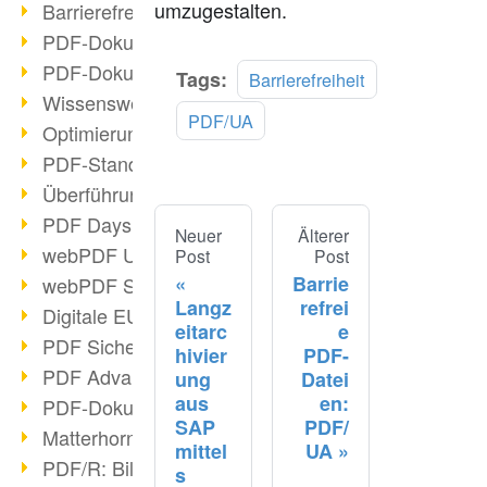
umzugestalten.
Barrierefreie PDF-Dokumente (2/3)
PDF-Dokumente mit OCR optimieren
PDF-Dokumente barrierefrei?
Tags:
Barrierefreiheit
Wissenswertes über E-Signatur
PDF/UA
Optimierung des PDF-Formats
PDF-Standards im Überblick
Überführung PDF/A in Archivsystem
PDF Days Europe 2021
Neuer
Älterer
webPDF Update 8.0.0.2282
Post
Post
Barrie
webPDF Statistik-Auswertungen
Langz
refrei
Digitale EU COVID-Zertifikate
eitarc
e
PDF Sicherheitseinstellungen
hivier
PDF-
PDF Advanced Electronic Signature
ung
Datei
aus
en:
PDF-Dokumente neu organisieren
SAP
PDF/
Matterhorn Protokoll 1.1 verfügbar
mittel
UA
PDF/R: Bildformat der Zukunft
s