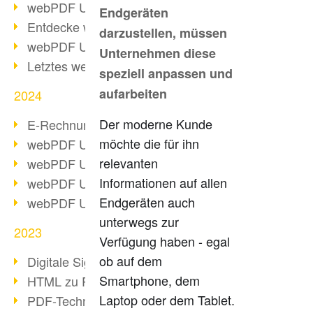
webPDF Update 10.0.2
Endgeräten
Entdecke webPDF 10
darzustellen, müssen
webPDF Update 9.0.0.3655
Unternehmen diese
Letztes webPDF 8 Update
speziell anpassen und
aufarbeiten
2024
Der moderne Kunde
E-Rechnungsstellung ab 2025
möchte die für ihn
webPDF Update 9.0.0.3584
relevanten
webPDF Update 9.0.0.3479
Informationen auf allen
webPDF Update 9.0.0.3361
Endgeräten auch
webPDF Update 9.0.0.3264
unterwegs zur
2023
Verfügung haben - egal
ob auf dem
Digitale Signatur in PDF
Smartphone, dem
HTML zu PDF
Laptop oder dem Tablet.
PDF-Techniken für Barrierefreiheit