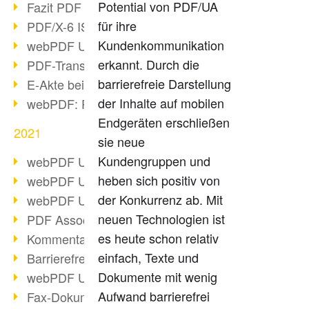
Potential von PDF/UA
Fazit PDF Days 2021
für ihre
PDF/X-6 ISO-Norm
Kundenkommunikation
webPDF Update 8.0.0.2393
erkannt. Durch die
PDF-Transparenz beim PDF-Format
barrierefreie Darstellung
E-Akte bei Behörden
der Inhalte auf mobilen
webPDF: PDF-Anhänge verwalten
Endgeräten erschließen
2021
sie neue
Kundengruppen und
webPDF Update 8.0.0.2376
heben sich positiv von
webPDF Update 8.0.0.2374
der Konkurrenz ab. Mit
webPDF Update 8.0.0.2372
neuen Technologien ist
PDF Association 2021 Entwicklungen
es heute schon relativ
Kommentare im PDF einfügen
einfach, Texte und
Barrierefreie PDF-Dokumente (3/3)
Dokumente mit wenig
webPDF Update 8.0.0.2338
Aufwand barrierefrei
Fax-Dokumente in Workflow