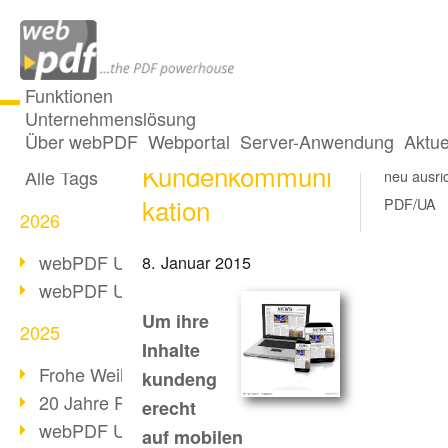
Funktionen
Unternehmenslösung
PDF/UA für die
Alle Beiträge
Über webPDF
Webportal
Server-Anwendung
Aktue
Kundenko
Kundenkommuni
Alle Tags
neu ausri
kation
PDF/UA
2026
webPDF Update 10.0.5
8. Januar 2015
webPDF Update 10.0.4
Um ihre
2025
Inhalte
Frohe Weihnachten & Auszeit
kundeng
20 Jahre PDF/A
erecht
webPDF Update 10.0.3
auf mobilen