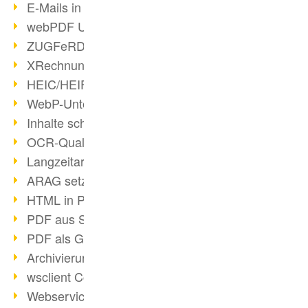
E-Mails in PDF
webPDF Update 8.0.0.2176
ZUGFeRD im Überblick
XRechnung Überblick
HEIC/HEIF-Unterstützung
WebP-Unterstützung
Inhalte schwärzen
OCR-Qualität verbessert
Langzeitarchivierung PDF
ARAG setzt auf webPDF
HTML in PDF umwandeln
PDF aus SAP
PDF als Grafik exportieren
Archivierung & Migration
wsclient Converter
Webservice Toolbox (3)