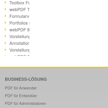
Toolbox Forms Operation
webPDF Toolbox Delete
Formularverarbeitung mit webPDF
Portfolios mit webPDF erstellen
webPDF 8.0 gestartet
Vorstellung weiterer ActionTypes
AnnotationSelection Objekt
Vorstellung weiterer ActionTypes
webPDF 8: Toolbox Neuerungen
XFT setzt auf webPDF
webPDF Toolbox Webservice Image
Split Operation: Dokumente teilen
BUSINESS-LÖSUNG
Digitale Personalakte mit webPDF
PDF für Anwender
Code-Beispiel Attachment Operation
PDF für Entwickler
Digitale Personalakte bei REMONDIS
PDF für Administratoren
OCR Webservice