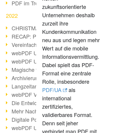
PDF im Trend
zukunftsorientierte
Unternehmen deshalb
2022
zurzeit ihre
CHRISTMAS 2022 loading
Kundenkommunikation
RECAP: PDF Days Europe 2022
neu aus und legen mehr
Vereinfachung Personalprozesse
Wert auf die mobile
webPDF Update 8.0.0.2727
Informationsvermittlung.
webPDF Update 9.0.0.2732
Dabei spielt das PDF-
Magische webPDF Version 9
Format eine zentrale
Archivierung: Aufbewahrungsfristen
Rolle, insbesondere
Langzeitarchivierung mit PDF/A
PDF/UA
als
webPDF Video - Behind the Scenes
international
Die Entwicklung von PDF/X
zertifiziertes,
Mehr Nachhaltigkeit durch PDF
validierbares Format.
Digitale Post als PDF/A
Denn seit jeher
webPDF Update 8.0.0.2531
verbindet man PDF mit