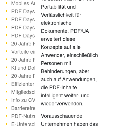
Mobiles Arbeiten mit PDF
Portabilität und
PDF Days 2022 Themenblock 3
Verlässlichkeit für
PDF Days 2022 Themenblock 2
elektronische
PDF Days 2022 Themenblock 1
Dokumente. PDF/UA
PDF Days Europe 2022
erweitert diese
20 Jahre PDF/X (Teil 3)
Konzepte auf alle
Vorteile einer PDF-Businesslösung
Anwender, einschließlich
20 Jahre PDF/X (Teil 2)
Personen mit
KI und Dokumenten-Management
Behinderungen, aber
20 Jahre PDF/X (Teil 1)
auch auf Anwendungen,
Effizienter Dokumenten Workflow
die PDF-Inhalte
Mitgliedschaft PDF Association
intelligent weiter- und
Info zu CVE-2022-22965
wiederverwenden.
Barrierefreiheit mehr als Inklusion
Vorausschauende
PDF-Nutzung durch Pandemie
Unternehmen haben das
E-Unterschriften für Verwaltung