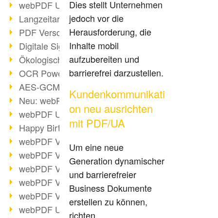
Dies stellt Unternehmen
webPDF Update 9.0.0.3149
jedoch vor die
Langzeitarchivierung mit PDF/A
Herausforderung, die
PDF Verschlüsselung
Inhalte mobil
Digitale Signaturen
aufzubereiten und
Ökologischen Abdruck reduzieren
barrierefrei darzustellen.
OCR Power für Profis
AES-GCM-Unterstützung (PDF 2.0)
Kundenkommunikati
Neu: webPDF Developer Hub
on neu ausrichten
webPDF Update 9.0.0.2898
mit PDF/UA
Happy Birthday, PDF!
webPDF Video-Session 4
Um eine neue
webPDF Video-Session 3
Generation dynamischer
webPDF Video-Session 2
und barrierefreier
webPDF Video-Session 1
Business Dokumente
webPDF Video-Session Termine
erstellen zu können,
webPDF Update 9.0.0.2843
richten