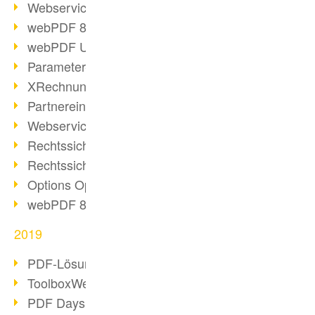
Webservice PDF/A
webPDF 8 Neuerungen (Teil 2)
webPDF Update 8.0.0.2058
Parameter-Umstellung
XRechnung bei deutschen Behörden
Partnereinsatz unserer Software
Webservice Beispiel: XMP-Metadaten
Rechtssichere Mail-Archivierung (2)
Rechtssichere Mail-Archivierung (1)
Options Operation
webPDF 8 Neuerungen (Teil 1)
2019
PDF-Lösung für Unternehmen
ToolboxWebService Print Operation
PDF Days 2020