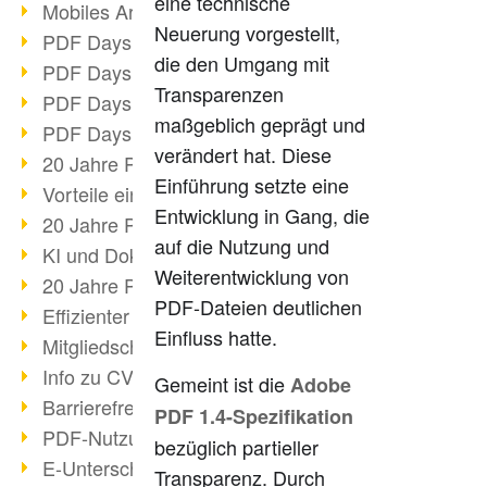
eine technische
Mobiles Arbeiten mit PDF
Neuerung vorgestellt,
PDF Days 2022 Themenblock 3
die den Umgang mit
PDF Days 2022 Themenblock 2
Transparenzen
PDF Days 2022 Themenblock 1
maßgeblich geprägt und
PDF Days Europe 2022
verändert hat. Diese
20 Jahre PDF/X (Teil 3)
Einführung setzte eine
Vorteile einer PDF-Businesslösung
Entwicklung in Gang, die
20 Jahre PDF/X (Teil 2)
auf die Nutzung und
KI und Dokumenten-Management
Weiterentwicklung von
20 Jahre PDF/X (Teil 1)
PDF-Dateien deutlichen
Effizienter Dokumenten Workflow
Einfluss hatte.
Mitgliedschaft PDF Association
Info zu CVE-2022-22965
Gemeint ist die
Adobe
Barrierefreiheit mehr als Inklusion
PDF 1.4-Spezifikation
PDF-Nutzung durch Pandemie
bezüglich partieller
E-Unterschriften für Verwaltung
Transparenz. Durch