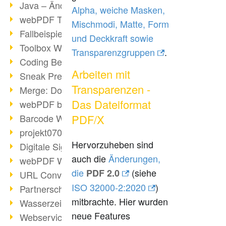
Java – Änderungen der Bedingungen
Alpha, weiche Masken,
webPDF Toolbox Description
Mischmodi, Matte, Form
Fallbeispiel: Fusion von Archiven
und Deckkraft sowie
Toolbox WebService Extraction
Transparenzgruppen
.
Coding Beispiel: Annotationen
Arbeiten mit
Sneak Preview des webPDF Portals
Transparenzen -
Merge: Dokumente zusammenfügen
Das Dateiformat
webPDF bei Infoniqa
Barcode Webservice
PDF/X
projekt0708 & webPDF
Hervorzuheben sind
Digitale Signaturen - Teil 3
auch die
Änderungen,
webPDF Webservices Signature
die
(siehe
PDF 2.0
URL Converter mit wsclient
ISO 32000-2:2020
)
Partnerschaft mit d.vinci
mitbrachte. Hier wurden
Wasserzeichen per wsclient
neue Features
Webservice via Ant-Task Bibliothek