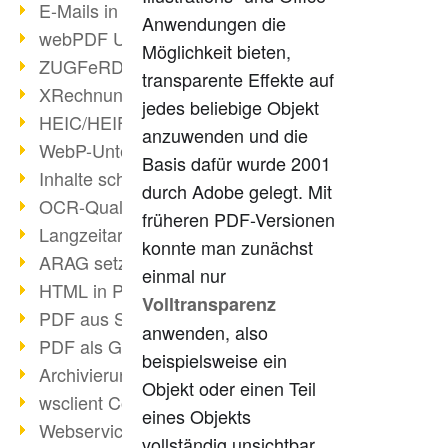
E-Mails in PDF
Anwendungen die
webPDF Update 8.0.0.2176
Möglichkeit bieten,
ZUGFeRD im Überblick
transparente Effekte auf
XRechnung Überblick
jedes beliebige Objekt
HEIC/HEIF-Unterstützung
anzuwenden und die
WebP-Unterstützung
Basis dafür wurde 2001
Inhalte schwärzen
durch Adobe gelegt. Mit
OCR-Qualität verbessert
früheren PDF-Versionen
Langzeitarchivierung PDF
konnte man zunächst
ARAG setzt auf webPDF
einmal nur
HTML in PDF umwandeln
Volltransparenz
PDF aus SAP
anwenden, also
PDF als Grafik exportieren
beispielsweise ein
Archivierung & Migration
Objekt oder einen Teil
wsclient Converter
eines Objekts
Webservice Toolbox (3)
vollständig unsichtbar