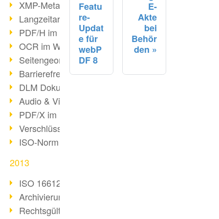
XMP-Metadaten
Featu
E-
re-
Akte
Langzeitarchivierung mit PDF/A
Updat
bei
PDF/H im Gesundheitswesen
e für
Behör
OCR im Wandel
webP
den
Seitengeometrie in PDFs
DF 8
Barrierefreiheit & PDF/UA
DLM Dokumentenzyklus
Audio & Video in PDF
PDF/X im Druckprozess
Verschlüsselung von PDF
ISO-Norm 24517
2013
ISO 16612-2: PDF/VT
Archivierung von E-Mails
Rechtsgültige Archivierung (PDF/A)