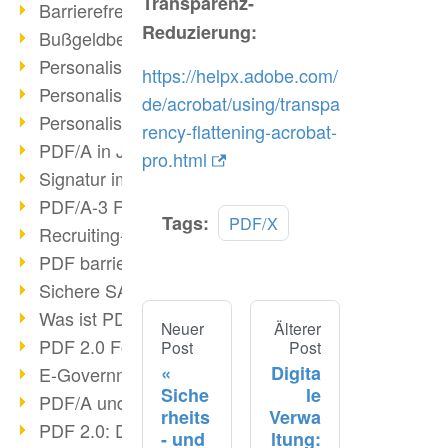
Transparenz-
Barrierefreie PDF/UA
Reduzierung:
Bußgeldbescheide & PDF/A
Personalisierter Druck III
https://helpx.adobe.com/
Personalisierter Druck II
de/acrobat/using/transpa
Personalisierter Druck I
rency-flattening-acrobat-
PDF/A in Justiz & Verwaltung
pro.html
Signatur im PDF/A
PDF/A-3 Funktionen
Tags:
PDF/X
Recruiting-Prozesse optimieren
PDF barrierefrei
Sichere SAP-Archivierung
Was ist PDF?
Neuer
Älterer
PDF 2.0 Fortschritt?
Post
Post
Digita
E-Government & DMS
Siche
le
PDF/A und ISO 32000-2
rheits
Verwa
PDF 2.0: Digitale Signaturen
- und
ltung: