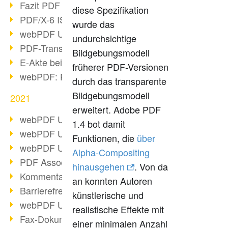
Fazit PDF Days 2021
diese Spezifikation
PDF/X-6 ISO-Norm
wurde das
webPDF Update 8.0.0.2393
undurchsichtige
PDF-Transparenz beim PDF-Format
Bildgebungsmodell
E-Akte bei Behörden
früherer PDF-Versionen
webPDF: PDF-Anhänge verwalten
durch das transparente
Bildgebungsmodell
2021
erweitert. Adobe PDF
webPDF Update 8.0.0.2376
1.4 bot damit
webPDF Update 8.0.0.2374
Funktionen, die
über
webPDF Update 8.0.0.2372
Alpha-Compositing
PDF Association 2021 Entwicklungen
hinausgehen
. Von da
Kommentare im PDF einfügen
an konnten Autoren
Barrierefreie PDF-Dokumente (3/3)
künstlerische und
webPDF Update 8.0.0.2338
realistische Effekte mit
Fax-Dokumente in Workflow
einer minimalen Anzahl