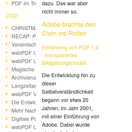
PDF im Trend
dazu. Das war aber
nicht immer so.
2022
Adobe brachte den
CHRISTMAS 2022 loading
Stein ins Rollen
RECAP: PDF Days Europe 2022
Vereinfachung Personalprozesse
Einführung von PDF 1.4
webPDF Update 8.0.0.2727
- transparentes
webPDF Update 9.0.0.2732
Bildgebungsmodell
Magische webPDF Version 9
Die Entwicklung hin zu
Archivierung: Aufbewahrungsfristen
dieser
Langzeitarchivierung mit PDF/A
Selbstverständlichkeit
webPDF Video - Behind the Scenes
begann vor etwa 20
Die Entwicklung von PDF/X
Jahren, im Jahr 2001,
Mehr Nachhaltigkeit durch PDF
mit einer Einführung von
Digitale Post als PDF/A
Adobe. Dabei wurde
webPDF Update 8.0.0.2531