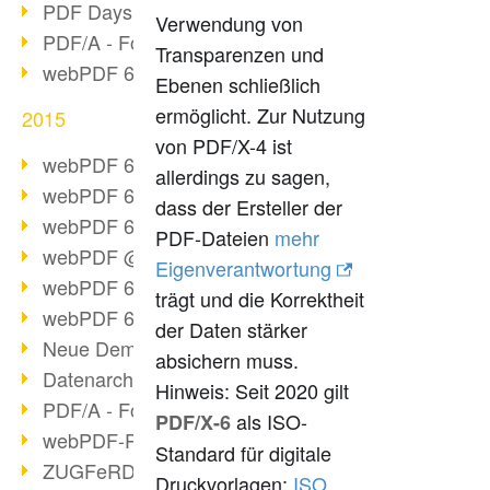
PDF Days Europe 2016
Verwendung von
PDF/A - Format der Zukunft (2)
Transparenzen und
webPDF 6.0 Video-Serie (Folge 3)
Ebenen schließlich
ermöglicht. Zur Nutzung
2015
von PDF/X-4 ist
webPDF 6.0 als VM
allerdings zu sagen,
webPDF 6.0 Video-Serie (Übersicht)
dass der Ersteller der
webPDF 6.0 Video-Serie (Folge 2)
PDF-Dateien
mehr
webPDF @ DOAG 2015
Eigenverantwortung
webPDF 6.0 Video-Serie (Folge 1)
trägt und die Korrektheit
webPDF 6.0 am Start
der Daten stärker
Neue Demo-Version online
absichern muss.
Datenarchivierung aus SAP
Hinweis: Seit 2020 gilt
PDF/A - Format der Zukunft (1)
als ISO-
PDF/X-6
webPDF-Portal Preview
Standard für digitale
ZUGFeRD als Standard
Druckvorlagen:
ISO