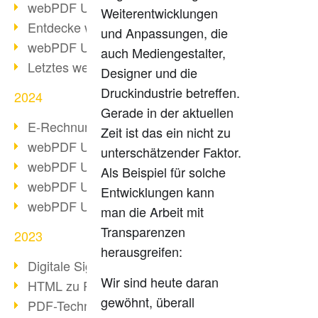
webPDF Update 10.0.2
Weiterentwicklungen
Entdecke webPDF 10
und Anpassungen, die
webPDF Update 9.0.0.3655
auch Mediengestalter,
Letztes webPDF 8 Update
Designer und die
Druckindustrie betreffen.
2024
Gerade in der aktuellen
E-Rechnungsstellung ab 2025
Zeit ist das ein nicht zu
webPDF Update 9.0.0.3584
unterschätzender Faktor.
webPDF Update 9.0.0.3479
Als Beispiel für solche
webPDF Update 9.0.0.3361
Entwicklungen kann
webPDF Update 9.0.0.3264
man die Arbeit mit
Transparenzen
2023
herausgreifen:
Digitale Signatur in PDF
Wir sind heute daran
HTML zu PDF
gewöhnt, überall
PDF-Techniken für Barrierefreiheit