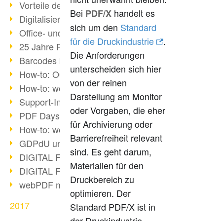
Vorteile des webPDF-Portals
Bei
handelt es
PDF/X
Digitalisierung - Papierloses Büro
sich um den
Standard
Office- und SharePoint-Bridge
für die Druckindustrie
.
25 Jahre PDF
Die Anforderungen
Barcodes in PDF-Dokumenten
unterscheiden sich hier
How-to: OCR mit webPDF 7
von der reinen
How-to: webPDF Optionen
Darstellung am Monitor
Support-Infos für webPDF
oder Vorgaben, die eher
PDF Days Europe 2018
für Archivierung oder
How-to: webPDF Webservices
Barrierefreiheit relevant
GDPdU und GoBD
sind. Es geht darum,
DIGITAL FUTUREcongress Rückblick
Materialien für den
DIGITAL FUTUREcongress 2018
Druckbereich zu
webPDF mit Ruby via REST
optimieren. Der
2017
Standard PDF/X ist in
der Druckindustrie