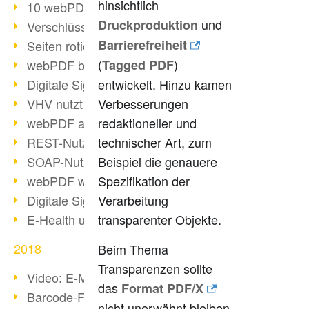
hinsichtlich
10 webPDF Vorteile für Entwickler
und
Druckproduktion
Verschlüsselung mit wsclient
Barrierefreiheit
Seiten rotieren mit wsclient
(
)
webPDF bei Würth Finance
Tagged PDF
Digitale Signaturen - Teil 2
entwickelt. Hinzu kamen
VHV nutzt webPDF Preview
Verbesserungen
webPDF als Docker-Container
redaktioneller und
REST-Nutzung mit webPDF wsclient
technischer Art, zum
SOAP-Nutzung mit webPDF wsclient
Beispiel die genauere
webPDF wsclient für Java
Spezifikation der
Digitale Signaturen - Teil 1
Verarbeitung
E-Health und Digitalisierung
transparenter Objekte.
2018
Beim Thema
Transparenzen sollte
Video: E-Mails in PDF konvertieren
das
Format PDF/X
Barcode-Formate im Überblick
nicht unerwähnt bleiben.