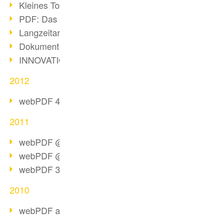
Kleines Tool, große Wirkung
PDF: Das Format für alle Fälle
Langzeitarchivierung mit PDF/A
Dokumente im Browser konvertieren
INNOVATIONSPREIS-IT 2013
2012
webPDF 4.0 steht zur Verfügung!
2011
webPDF @ DMS EXPO Resümee
webPDF @ DMS Expo 2011
webPDF 3.0 steht bereit!
2010
webPDF als 64bit-Edition