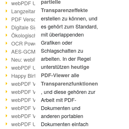
partielle
webPDF Update 9.0.0.3149
Transparenzeffekte
Langzeitarchivierung mit PDF/A
erstellen zu können, und
PDF Verschlüsselung
es gehört zum Standard,
Digitale Signaturen
mit überlappenden
Ökologischen Abdruck reduzieren
Grafiken oder
OCR Power für Profis
Schlagschatten zu
AES-GCM-Unterstützung (PDF 2.0)
arbeiten. In der Regel
Neu: webPDF Developer Hub
unterstützen
heutige
webPDF Update 9.0.0.2898
alle
PDF-Viewer
Happy Birthday, PDF!
webPDF Video-Session 4
Transparenzfunktionen
webPDF Video-Session 3
, und diese gehören zur
webPDF Video-Session 2
Arbeit mit PDF-
webPDF Video-Session 1
Dokumenten und
webPDF Video-Session Termine
anderen portablen
webPDF Update 9.0.0.2843
Dokumenten einfach