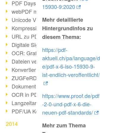
PDF Days Europe in Köln
15930-9:2020
webPDF meets tools 2015
Unicode Version 8.0 erschienen
Mehr detaillierte
Kompression bei Scans
Hintergrundinfos zu
URL zu PDF via webPDF
diesem Thema:
Digitale Signatur mit webPDF
https://pdf-
OCR: Grafik zu PDF
aktuell.ch/pa/language/d
Dateien verbinden
e/pdf-x-6-iso-15930-9-
Konvertierung über 100 Formate
ist-endlich-veroffentlicht/
ZUGFeRD & GoBD
Dokumente konform konvertieren
OCR in PDF
https://www.proof.de/pdf
Langzeitarchivierung SAP
-2-0-und-pdf-x-6-die-
PDF/UA Kommunikation
neuen-pdf-standards/
2014
Mehr zum Thema