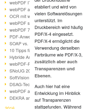
webPDF IT-Tage 2017
etabliert und wird von
webPDF auf IT-Tagen 2017
vielen Softwarelösungen
OCR mit webPDF
unterstützt. Im
webPDF senkt Admin-Kosten
Druckbereich wird häufig
webPDF 7.0 Release
eingesetzt.
PDF/X-4
PDF-Anwendung für Unternehmen
PDF/X-4 ermöglicht die
SOAP vs. RESTful
Verwendung derselben
10 Tipps für PDF-Arbeit
Farbräume wie PDF/X-3,
Hybride Archivierung mit PDF/A-3
zusätzlich aber auch
webPDF-Preview für Personalakten
Transparenzen und
SNoUG 2017 Rückblick
.
Ebenen
SoftVision auf der SNoUG
DSAG-TechDays 2017 Rückblick
Auch hier hat eine
webPDF auf DSAG-TechDays 2017
Entwicklung im Hinblick
DEKRA arbeitet mit webPDF
auf Transparenzen
stattgefunden. Während
2016