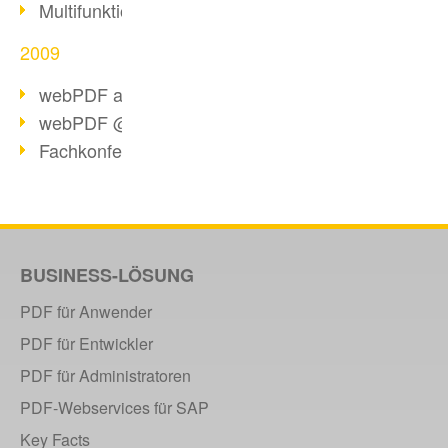
Multifunktionswerkzeug webPDF 2.0
2009
webPDF als Virtual Appliance
webPDF @ Top 20 IT-Produkte
Fachkonferenz PDF/A
BUSINESS-LÖSUNG
PDF für Anwender
PDF für Entwickler
PDF für Administratoren
PDF-Webservices für SAP
Key Facts