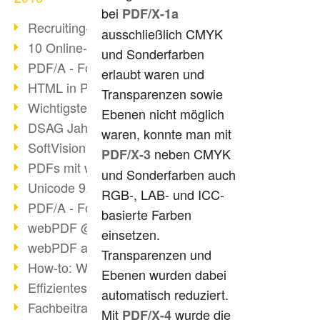
bei
PDF/X-1a
Recruiting-Prozess mit webPDF
ausschließlich CMYK
10 Online-Bewerbung-Tipps
und Sonderfarben
PDF/A - Format der Zukunft (4)
erlaubt waren und
HTML in PDF konvertieren
Transparenzen sowie
Wichtigste Datei-/Grafikformate
Ebenen nicht möglich
DSAG Jahreskongress in Nürnberg
waren, konnte man mit
SoftVision auf der DSAG
neben CMYK
PDF/X-3
PDFs mit webPDF bearbeiten
und Sonderfarben auch
Unicode 9.0 Release in 2016
RGB-, LAB- und ICC-
PDF/A - Format der Zukunft (3)
basierte Farben
webPDF @ tools 2016
einsetzen.
webPDF auf tools in Berlin
Transparenzen und
How-to: Webservices verwenden
Ebenen wurden dabei
Effizientes digitales Arbeiten
automatisch reduziert.
Fachbeitrag tools 2016
Mit
wurde die
PDF/X-4