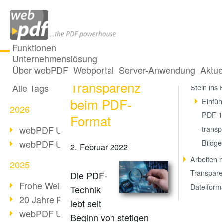
Funktionen
Unternehmenslösung
PDF-Technik:
Alle Beiträge
Über webPDF
Webportal
Server-Anwendung
Aktue
Adobe br
Transparenz
Alle Tags
Stein ins 
beim PDF-
Einfü
2026
PDF 1
Format
webPDF Update 10.0.5
transp
webPDF Update 10.0.4
Bildg
2. Februar 2022
Arbeiten 
2025
Transpare
Die PDF-
Frohe Weihnachten & Auszeit
Dateifor
Technik
20 Jahre PDF/A
lebt seit
webPDF Update 10.0.3
Beginn von stetigen