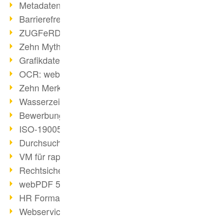
Metadaten in PDF-Dateien
Barrierefreiheit mit PDF/UA
ZUGFeRD: E-Rechnung erklärt
Zehn Mythen über PDF/A
Grafikdateien mit webPDF erstellen
OCR: webPDF wandelt Grafiken
Zehn Merksätze des BITKOM
Wasserzeichen im PDF
Bewerbung als PDF gestalten
ISO-19005 kompakt
Durchsuchbare PDF erstellen
VM für rapid deployment
Rechtsicherheit - Digitale Signatur
webPDF 5 Feedback umgesetzt
HR Formatvereinheitlichung
Webservices für Software-Entwickler