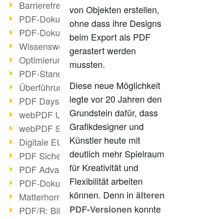
Barrierefreie PDF-Dokumente (2/3)
von Objekten erstellen,
PDF-Dokumente mit OCR optimieren
ohne dass ihre Designs
PDF-Dokumente barrierefrei?
beim Export als PDF
Wissenswertes über E-Signatur
gerastert werden
Optimierung des PDF-Formats
mussten.
PDF-Standards im Überblick
Diese neue Möglichkeit
Überführung PDF/A in Archivsystem
legte vor 20 Jahren den
PDF Days Europe 2021
Grundstein dafür, dass
webPDF Update 8.0.0.2282
Grafikdesigner und
webPDF Statistik-Auswertungen
Künstler heute mit
Digitale EU COVID-Zertifikate
deutlich mehr Spielraum
PDF Sicherheitseinstellungen
für Kreativität und
PDF Advanced Electronic Signature
Flexibilität arbeiten
PDF-Dokumente neu organisieren
können. Denn in
älteren
Matterhorn Protokoll 1.1 verfügbar
konnte
PDF-Versionen
PDF/R: Bildformat der Zukunft