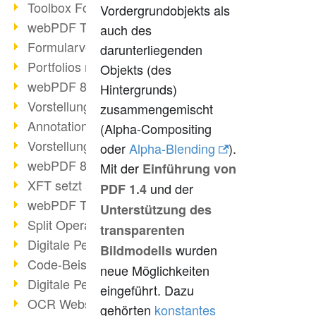
Toolbox Forms Operation
Vordergrundobjekts als
webPDF Toolbox Delete
auch des
Formularverarbeitung mit webPDF
darunterliegenden
Portfolios mit webPDF erstellen
Objekts (des
webPDF 8.0 gestartet
Hintergrunds)
Vorstellung weiterer ActionTypes
zusammengemischt
AnnotationSelection Objekt
(Alpha-Compositing
Vorstellung weiterer ActionTypes
oder
Alpha-Blending
).
webPDF 8: Toolbox Neuerungen
Mit der
Einführung von
XFT setzt auf webPDF
und der
PDF 1.4
webPDF Toolbox Webservice Image
Unterstützung des
Split Operation: Dokumente teilen
transparenten
Digitale Personalakte mit webPDF
wurden
Bildmodells
Code-Beispiel Attachment Operation
neue Möglichkeiten
Digitale Personalakte bei REMONDIS
eingeführt. Dazu
OCR Webservice
gehörten
konstantes