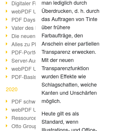
man lediglich durch
Digitaler Freigabeprozess
Überdrucken, d. h. durch
webPDF Update 8.0.0.2255
das Auftragen von Tinte
PDF Days Europe 2021
über frühere
Vater des PDF gestorben
Farbaufträge, den
Die neuen PDF Standards 2020
Anschein einer partiellen
Alles zu PDF/A-4
Transparenz erwecken.
PDF-Portfolio erstellen
Mit der neuen
Server-Auslastung Status-Seite
Transparenzfunktion
webPDF Update 8.0.0.2229
wurden Effekte wie
PDF-Basisdatenpflege mit webPDF
Schlagschatten, weiche
2020
Kanten und Unschärfen
möglich.
PDF schwärzen & bereinigen
webPDF Update 8.0.0.2193
Heute gilt es als
Ressourcen für Entwickler
Standard, wenn
Otto Group Recruiting
Illustrations- und Office-