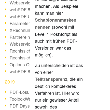
Webservice PDF/A
machen. Als Beispiele
webPDF 8 Neuerungen (Teil 2)
kann man hier
webPDF Update 8.0.0.2058
Schablonenmasken
Parameter-Umstellung
(sowohl mit
nennen
XRechnung bei deutschen Behörden
Level 1 PostScript als
Partnereinsatz unserer Software
auch mit frühen PDF-
Webservice Beispiel: XMP-Metadaten
Versionen war das
Rechtssichere Mail-Archivierung (2)
möglich).
Rechtssichere Mail-Archivierung (1)
Options Operation
Zu unterscheiden ist das
webPDF 8 Neuerungen (Teil 1)
von einer
, die ein
Teiltransparenz
2019
deutlich komplexeres
PDF-Lösung für Unternehmen
Verfahren ist. Hier wird
ToolboxWebService Print Operation
nur ein gewisser Anteil
PDF Days 2020
sowohl des