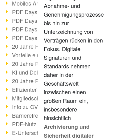
Mobiles Arbeiten mit PDF
Abnahme- und
PDF Days 2022 Themenblock 3
Genehmigungsprozesse
PDF Days 2022 Themenblock 2
bis hin zur
PDF Days 2022 Themenblock 1
Unterzeichnung von
PDF Days Europe 2022
Verträgen rücken in den
20 Jahre PDF/X (Teil 3)
Fokus. Digitale
Vorteile einer PDF-Businesslösung
Signaturen und
20 Jahre PDF/X (Teil 2)
Standards nehmen
KI und Dokumenten-Management
daher in der
20 Jahre PDF/X (Teil 1)
Geschäftswelt
Effizienter Dokumenten Workflow
inzwischen einen
Mitgliedschaft PDF Association
großen Raum ein,
Info zu CVE-2022-22965
insbesondere
Barrierefreiheit mehr als Inklusion
hinsichtlich
PDF-Nutzung durch Pandemie
Archivierung und
E-Unterschriften für Verwaltung
Sicherheit digitaler