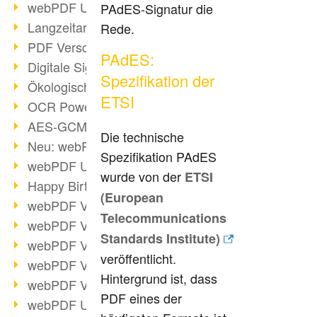
webPDF Update 9.0.0.3149
PAdES-Signatur die
Langzeitarchivierung mit PDF/A
Rede.
PDF Verschlüsselung
PAdES:
Digitale Signaturen
Spezifikation der
Ökologischen Abdruck reduzieren
ETSI
OCR Power für Profis
AES-GCM-Unterstützung (PDF 2.0)
Die technische
Neu: webPDF Developer Hub
Spezifikation PAdES
webPDF Update 9.0.0.2898
wurde von der
ETSI
Happy Birthday, PDF!
(European
webPDF Video-Session 4
Telecommunications
webPDF Video-Session 3
Standards Institute)
webPDF Video-Session 2
veröffentlicht.
webPDF Video-Session 1
Hintergrund ist, dass
webPDF Video-Session Termine
PDF eines der
webPDF Update 9.0.0.2843