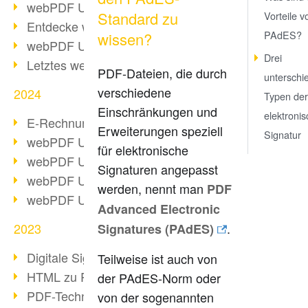
webPDF Update 10.0.2
Standard zu
Vorteile v
Entdecke webPDF 10
PAdES?
wissen?
webPDF Update 9.0.0.3655
Drei
Letztes webPDF 8 Update
PDF-Dateien, die durch
unterschi
verschiedene
2024
Typen der
Einschränkungen und
elektroni
E-Rechnungsstellung ab 2025
Erweiterungen speziell
Signatur
webPDF Update 9.0.0.3584
für elektronische
webPDF Update 9.0.0.3479
Signaturen angepasst
webPDF Update 9.0.0.3361
werden, nennt man
PDF
webPDF Update 9.0.0.3264
Advanced Electronic
2023
.
Signatures (PAdES)
Digitale Signatur in PDF
Teilweise ist auch von
HTML zu PDF
der PAdES-Norm oder
PDF-Techniken für Barrierefreiheit
von der sogenannten