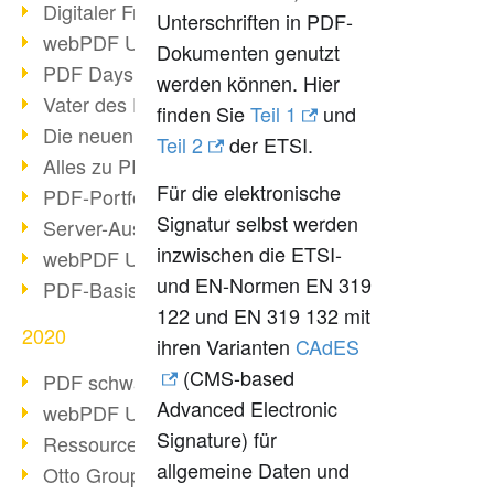
Digitaler Freigabeprozess
Unterschriften in PDF-
webPDF Update 8.0.0.2255
Dokumenten genutzt
PDF Days Europe 2021
werden können. Hier
Vater des PDF gestorben
finden Sie
Teil 1
und
Die neuen PDF Standards 2020
Teil 2
der ETSI.
Alles zu PDF/A-4
Für die elektronische
PDF-Portfolio erstellen
Signatur selbst werden
Server-Auslastung Status-Seite
inzwischen die ETSI-
webPDF Update 8.0.0.2229
und EN-Normen EN 319
PDF-Basisdatenpflege mit webPDF
122 und EN 319 132 mit
2020
ihren Varianten
CAdES
(CMS-based
PDF schwärzen & bereinigen
Advanced Electronic
webPDF Update 8.0.0.2193
Signature) für
Ressourcen für Entwickler
allgemeine Daten und
Otto Group Recruiting