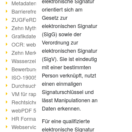
elektronische Signatur
Metadaten in PDF-Dateien
orientiert sich am
Barrierefreiheit mit PDF/UA
Gesetz zur
ZUGFeRD: E-Rechnung erklärt
elektronischen Signatur
Zehn Mythen über PDF/A
(SigG) sowie der
Grafikdateien mit webPDF erstellen
Verordnung zur
OCR: webPDF wandelt Grafiken
elektronischen Signatur
Zehn Merksätze des BITKOM
(SigV). Sie ist eindeutig
Wasserzeichen im PDF
mit einer bestimmten
Bewerbung als PDF gestalten
Person verknüpft, nutzt
ISO-19005 kompakt
einen einmaligen
Durchsuchbare PDF erstellen
Signaturschlüssel und
VM für rapid deployment
lässt Manipulationen an
Rechtsicherheit - Digitale Signatur
Daten erkennen.
webPDF 5 Feedback umgesetzt
HR Formatvereinheitlichung
Für eine qualifizierte
Webservices für Software-Entwickler
elektronische Signatur