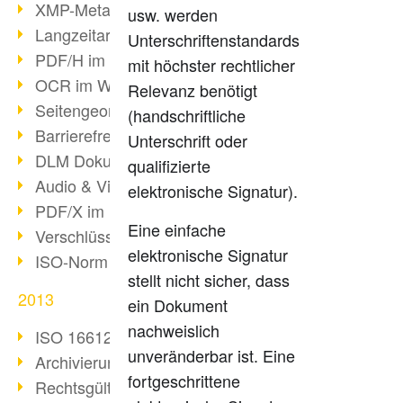
XMP-Metadaten
usw. werden
Langzeitarchivierung mit PDF/A
Unterschriftenstandards
PDF/H im Gesundheitswesen
mit höchster rechtlicher
OCR im Wandel
Relevanz benötigt
Seitengeometrie in PDFs
(handschriftliche
Barrierefreiheit & PDF/UA
Unterschrift oder
DLM Dokumentenzyklus
qualifizierte
Audio & Video in PDF
elektronische Signatur).
PDF/X im Druckprozess
Eine einfache
Verschlüsselung von PDF
elektronische Signatur
ISO-Norm 24517
stellt nicht sicher, dass
2013
ein Dokument
nachweislich
ISO 16612-2: PDF/VT
unveränderbar ist. Eine
Archivierung von E-Mails
fortgeschrittene
Rechtsgültige Archivierung (PDF/A)