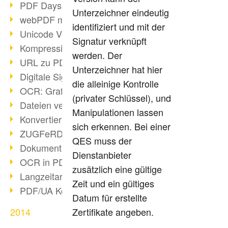
PDF Days Europe in Köln
Unterzeichner eindeutig
webPDF meets tools 2015
identifiziert und mit der
Unicode Version 8.0 erschienen
Signatur verknüpft
Kompression bei Scans
werden. Der
URL zu PDF via webPDF
Unterzeichner hat hier
Digitale Signatur mit webPDF
die alleinige Kontrolle
OCR: Grafik zu PDF
(privater Schlüssel), und
Dateien verbinden
Manipulationen lassen
Konvertierung über 100 Formate
sich erkennen. Bei einer
ZUGFeRD & GoBD
QES muss der
Dokumente konform konvertieren
Dienstanbieter
OCR in PDF
zusätzlich eine gültige
Langzeitarchivierung SAP
Zeit und ein gültiges
PDF/UA Kommunikation
Datum für erstellte
Zertifikate angeben.
2014