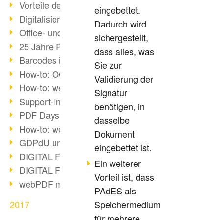
Vorteile des webPDF-Portals
eingebettet.
Digitalisierung - Papierloses Büro
Dadurch wird
Office- und SharePoint-Bridge
sichergestellt,
25 Jahre PDF
dass alles, was
Barcodes in PDF-Dokumenten
Sie zur
How-to: OCR mit webPDF 7
Validierung der
How-to: webPDF Optionen
Signatur
Support-Infos für webPDF
benötigen, in
PDF Days Europe 2018
dasselbe
How-to: webPDF Webservices
Dokument
GDPdU und GoBD
eingebettet ist.
DIGITAL FUTUREcongress Rückblick
Ein weiterer
DIGITAL FUTUREcongress 2018
Vorteil ist, dass
webPDF mit Ruby via REST
PAdES als
2017
Speichermedium
für mehrere