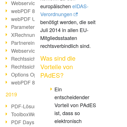
Webservice PDF/A
europäischen
eIDAS-
webPDF 8 Neuerungen (Teil 2)
Verordnungen
webPDF Update 8.0.0.2058
benötigt werden, die seit
Parameter-Umstellung
Juli 2014 in allen EU-
XRechnung bei deutschen Behörden
Mitgliedsstaaten
Partnereinsatz unserer Software
rechtsverbindlich sind.
Webservice Beispiel: XMP-Metadaten
Was sind die
Rechtssichere Mail-Archivierung (2)
Vorteile von
Rechtssichere Mail-Archivierung (1)
Options Operation
PAdES?
webPDF 8 Neuerungen (Teil 1)
Ein
2019
entscheidender
Vorteil von PAdES
PDF-Lösung für Unternehmen
ist, dass so
ToolboxWebService Print Operation
elektronisch
PDF Days 2020