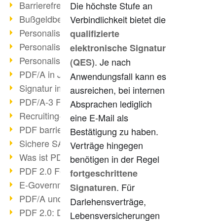
Barrierefreie PDF/UA
Die höchste Stufe an
Bußgeldbescheide & PDF/A
Verbindlichkeit bietet die
Personalisierter Druck III
qualifizierte
Personalisierter Druck II
elektronische Signatur
Personalisierter Druck I
. Je nach
(QES)
PDF/A in Justiz & Verwaltung
Anwendungsfall kann es
Signatur im PDF/A
ausreichen, bei internen
PDF/A-3 Funktionen
Absprachen lediglich
Recruiting-Prozesse optimieren
eine E-Mail als
PDF barrierefrei
Bestätigung zu haben.
Sichere SAP-Archivierung
Verträge hingegen
Was ist PDF?
benötigen in der Regel
PDF 2.0 Fortschritt?
fortgeschrittene
E-Government & DMS
. Für
Signaturen
PDF/A und ISO 32000-2
Darlehensverträge,
PDF 2.0: Digitale Signaturen
Lebensversicherungen