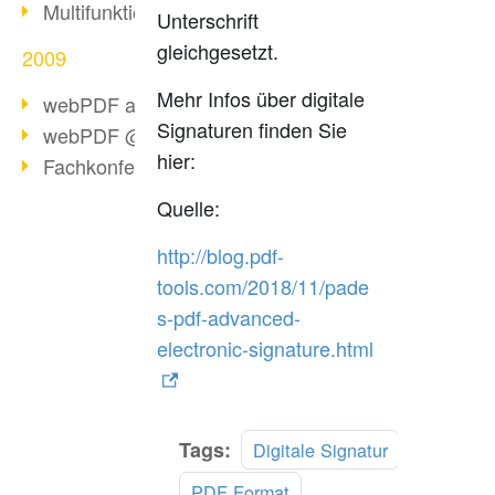
Multifunktionswerkzeug webPDF 2.0
Unterschrift
gleichgesetzt.
2009
Mehr Infos über digitale
webPDF als Virtual Appliance
Signaturen finden Sie
webPDF @ Top 20 IT-Produkte
hier:
Fachkonferenz PDF/A
Quelle:
http://blog.pdf-
tools.com/2018/11/pade
s-pdf-advanced-
electronic-signature.html
Tags:
Digitale Signatur
PDF Format