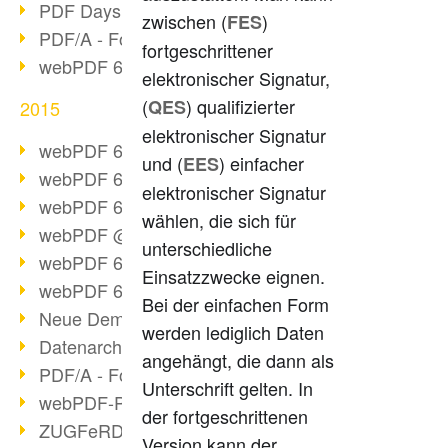
PDF Days Europe 2016
zwischen (
)
FES
PDF/A - Format der Zukunft (2)
fortgeschrittener
webPDF 6.0 Video-Serie (Folge 3)
elektronischer Signatur,
(
) qualifizierter
QES
2015
elektronischer Signatur
webPDF 6.0 als VM
und (
) einfacher
EES
webPDF 6.0 Video-Serie (Übersicht)
elektronischer Signatur
webPDF 6.0 Video-Serie (Folge 2)
wählen, die sich für
webPDF @ DOAG 2015
unterschiedliche
webPDF 6.0 Video-Serie (Folge 1)
Einsatzzwecke eignen.
webPDF 6.0 am Start
Bei der einfachen Form
Neue Demo-Version online
werden lediglich Daten
Datenarchivierung aus SAP
angehängt, die dann als
PDF/A - Format der Zukunft (1)
Unterschrift gelten. In
webPDF-Portal Preview
der fortgeschrittenen
ZUGFeRD als Standard
Version kann der