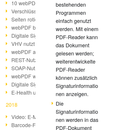
10 webPDF Vorteile für Entwickler
bestehenden
Verschlüsselung mit wsclient
Programmen
Seiten rotieren mit wsclient
einfach genutzt
webPDF bei Würth Finance
werden. Mit einem
Digitale Signaturen - Teil 2
PDF-Reader kann
VHV nutzt webPDF Preview
das Dokument
webPDF als Docker-Container
gelesen werden;
REST-Nutzung mit webPDF wsclient
weiterentwickelte
SOAP-Nutzung mit webPDF wsclient
PDF-Reader
webPDF wsclient für Java
können zusätzlich
Digitale Signaturen - Teil 1
Signaturinformatio
E-Health und Digitalisierung
nen anzeigen.
Die
2018
Signaturinformatio
Video: E-Mails in PDF konvertieren
nen werden in das
Barcode-Formate im Überblick
PDF-Dokument