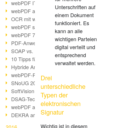
webPDF IT-Tage 2017
Unterschriften auf
webPDF auf IT-Tagen 2017
einem Dokument
OCR mit webPDF
funktioniert. Es
webPDF senkt Admin-Kosten
kann an alle
webPDF 7.0 Release
wichtigen Parteien
PDF-Anwendung für Unternehmen
digital verteilt und
SOAP vs. RESTful
entsprechend
10 Tipps für PDF-Arbeit
verwaltet werden.
Hybride Archivierung mit PDF/A-3
webPDF-Preview für Personalakten
Drei
SNoUG 2017 Rückblick
unterschiedliche
SoftVision auf der SNoUG
Typen der
DSAG-TechDays 2017 Rückblick
elektronischen
webPDF auf DSAG-TechDays 2017
Signatur
DEKRA arbeitet mit webPDF
Wichtig ist in diesem
2016