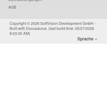
AGB
Copyright © 2026 SoftVision Development GmbH -
Built with Docusaurus. (last build time: 05/27/2026
9:03:35 AM)
Deutsch
Sprache
Englisch