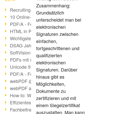
Zusammenhang:
Recruiting-Prozess mit webPDF
Grundsätzlich
10 Online-Bewerbung-Tipps
unterscheidet man bei
PDF/A - Format der Zukunft (4)
elektronischen
HTML in PDF konvertieren
Signaturen zwischen
Wichtigste Datei-/Grafikformate
einfachen,
DSAG Jahreskongress in Nürnberg
fortgeschrittenen und
SoftVision auf der DSAG
qualifizierten
PDFs mit webPDF bearbeiten
elektronischen
Unicode 9.0 Release in 2016
Signaturen. Darüber
PDF/A - Format der Zukunft (3)
hinaus gibt es
webPDF @ tools 2016
Möglichkeiten,
webPDF auf tools in Berlin
Dokumente zu
How-to: Webservices verwenden
zertifizieren und mit
Effizientes digitales Arbeiten
einem Siegelzertifikat
Fachbeitrag tools 2016
auszustatten. Man kann