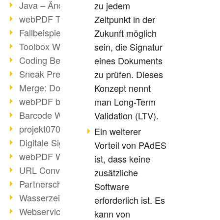
Java – Änderungen der Bedingungen
zu jedem
webPDF Toolbox Description
Zeitpunkt in der
Fallbeispiel: Fusion von Archiven
Zukunft möglich
Toolbox WebService Extraction
sein, die Signatur
Coding Beispiel: Annotationen
eines Dokuments
Sneak Preview des webPDF Portals
zu prüfen. Dieses
Merge: Dokumente zusammenfügen
Konzept nennt
webPDF bei Infoniqa
man Long-Term
Barcode Webservice
Validation (LTV).
projekt0708 & webPDF
Ein weiterer
Digitale Signaturen - Teil 3
Vorteil von PAdES
webPDF Webservices Signature
ist, dass keine
URL Converter mit wsclient
zusätzliche
Partnerschaft mit d.vinci
Software
Wasserzeichen per wsclient
erforderlich ist. Es
Webservice via Ant-Task Bibliothek
kann von