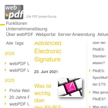
Funktionen
Unternehmenslösung
PAdES: PDF
Alle Beiträge
Über webPDF
Webportal
Server-Anwendung
Aktue
Was ist wi
Advanced
Alle Tags
über den
Electronic
PAdES-
2026
Standard 
Signature
webPDF Update 10.0.5
wissen?
webPDF Update 10.0.4
PAdES:
23. Juni 2021
Spezifikat
2025
der ETSI
Was ist
Frohe Weihnachten & Auszeit
wichtig
Was genau
20 Jahre PDF/A
über
PAdES?
webPDF Update 10.0.3
den PAdES-
Was sind 