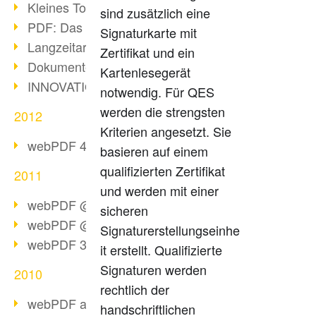
Kleines Tool, große Wirkung
sind zusätzlich eine
PDF: Das Format für alle Fälle
Signaturkarte mit
Langzeitarchivierung mit PDF/A
Zertifikat und ein
Dokumente im Browser konvertieren
Kartenlesegerät
INNOVATIONSPREIS-IT 2013
notwendig. Für QES
werden die strengsten
2012
Kriterien angesetzt. Sie
webPDF 4.0 steht zur Verfügung!
basieren auf einem
qualifizierten Zertifikat
2011
und werden mit einer
webPDF @ DMS EXPO Resümee
sicheren
webPDF @ DMS Expo 2011
Signaturerstellungseinhe
webPDF 3.0 steht bereit!
it erstellt. Qualifizierte
Signaturen werden
2010
rechtlich der
webPDF als 64bit-Edition
handschriftlichen