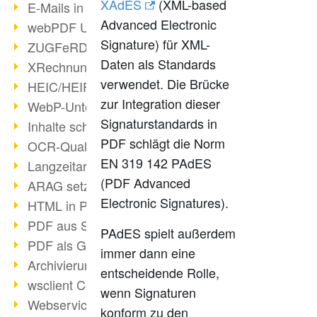
XAdES
(XML-based
E-Mails in PDF
Advanced Electronic
webPDF Update 8.0.0.2176
Signature) für XML-
ZUGFeRD im Überblick
Daten als Standards
XRechnung Überblick
verwendet. Die Brücke
HEIC/HEIF-Unterstützung
zur Integration dieser
WebP-Unterstützung
Signaturstandards in
Inhalte schwärzen
PDF schlägt die Norm
OCR-Qualität verbessert
EN 319 142 PAdES
Langzeitarchivierung PDF
(PDF Advanced
ARAG setzt auf webPDF
Electronic Signatures).
HTML in PDF umwandeln
PDF aus SAP
PAdES spielt außerdem
PDF als Grafik exportieren
immer dann eine
Archivierung & Migration
entscheidende Rolle,
wsclient Converter
wenn Signaturen
Webservice Toolbox (3)
konform zu den