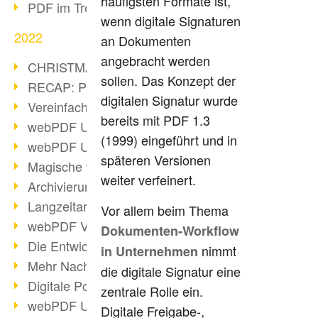
häufigsten Formate ist,
PDF im Trend
wenn digitale Signaturen
2022
an Dokumenten
angebracht werden
CHRISTMAS 2022 loading
sollen. Das Konzept der
RECAP: PDF Days Europe 2022
digitalen Signatur wurde
Vereinfachung Personalprozesse
bereits mit PDF 1.3
webPDF Update 8.0.0.2727
(1999) eingeführt und in
webPDF Update 9.0.0.2732
späteren Versionen
Magische webPDF Version 9
weiter verfeinert.
Archivierung: Aufbewahrungsfristen
Langzeitarchivierung mit PDF/A
Vor allem beim Thema
webPDF Video - Behind the Scenes
Dokumenten-Workflow
Die Entwicklung von PDF/X
nimmt
in Unternehmen
Mehr Nachhaltigkeit durch PDF
die digitale Signatur eine
Digitale Post als PDF/A
zentrale Rolle ein.
webPDF Update 8.0.0.2531
Digitale Freigabe-,