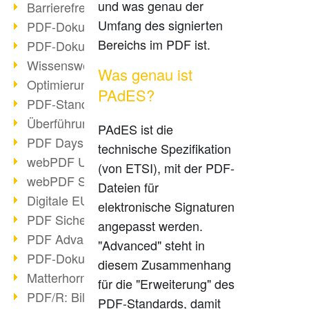
und was genau der
Barrierefreie PDF-Dokumente (2/3)
Umfang des signierten
PDF-Dokumente mit OCR optimieren
Bereichs im PDF ist.
PDF-Dokumente barrierefrei?
Wissenswertes über E-Signatur
Was genau ist
Optimierung des PDF-Formats
PAdES?
PDF-Standards im Überblick
Überführung PDF/A in Archivsystem
PAdES ist die
PDF Days Europe 2021
technische Spezifikation
webPDF Update 8.0.0.2282
(von ETSI), mit der PDF-
webPDF Statistik-Auswertungen
Dateien für
Digitale EU COVID-Zertifikate
elektronische Signaturen
PDF Sicherheitseinstellungen
angepasst werden.
PDF Advanced Electronic Signature
"Advanced" steht in
PDF-Dokumente neu organisieren
diesem Zusammenhang
Matterhorn Protokoll 1.1 verfügbar
für die "Erweiterung" des
PDF/R: Bildformat der Zukunft
PDF-Standards, damit