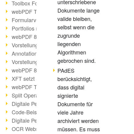
unterschriebene
Toolbox Forms Operation
Dokumente lange
webPDF Toolbox Delete
valide bleiben,
Formularverarbeitung mit webPDF
selbst wenn die
Portfolios mit webPDF erstellen
zugrunde
webPDF 8.0 gestartet
liegenden
Vorstellung weiterer ActionTypes
Algorithmen
AnnotationSelection Objekt
gebrochen sind.
Vorstellung weiterer ActionTypes
webPDF 8: Toolbox Neuerungen
PAdES
XFT setzt auf webPDF
berücksichtigt,
webPDF Toolbox Webservice Image
dass digital
Split Operation: Dokumente teilen
signierte
Digitale Personalakte mit webPDF
Dokumente für
Code-Beispiel Attachment Operation
viele Jahre
Digitale Personalakte bei REMONDIS
archiviert werden
OCR Webservice
müssen. Es muss