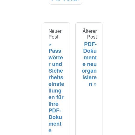
Neuer
Älterer
Post
Post
PDF-
Pass
Doku
wörte
ment
r und
e neu
Siche
organ
rheits
isiere
einste
n
llung
en für
Ihre
PDF-
Doku
ment
e