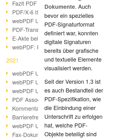
Fazit PDF Days 2021
. Auch
Dokumente
PDF/X-6 ISO-Norm
bevor ein spezielles
webPDF Update 8.0.0.2393
PDF-Signaturformat
PDF-Transparenz beim PDF-Format
definiert war, konnten
E-Akte bei Behörden
digitale Signaturen
webPDF: PDF-Anhänge verwalten
bereits über grafische
und textuelle Elemente
2021
visualisiert werden.
webPDF Update 8.0.0.2376
Seit der Version 1.3 ist
webPDF Update 8.0.0.2374
es auch Bestandteil der
webPDF Update 8.0.0.2372
PDF-Spezifikation, wie
PDF Association 2021 Entwicklungen
die Einbindung einer
Kommentare im PDF einfügen
Unterschrift zu erfolgen
Barrierefreie PDF-Dokumente (3/3)
hat, welche PDF-
webPDF Update 8.0.0.2338
Objekte beteiligt sind
Fax-Dokumente in Workflow