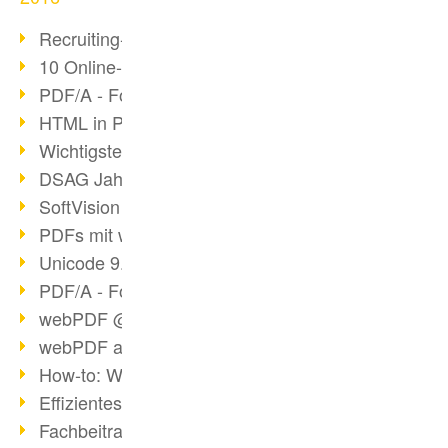
Recruiting-Prozess mit webPDF
10 Online-Bewerbung-Tipps
PDF/A - Format der Zukunft (4)
HTML in PDF konvertieren
Wichtigste Datei-/Grafikformate
DSAG Jahreskongress in Nürnberg
SoftVision auf der DSAG
PDFs mit webPDF bearbeiten
Unicode 9.0 Release in 2016
PDF/A - Format der Zukunft (3)
webPDF @ tools 2016
webPDF auf tools in Berlin
How-to: Webservices verwenden
Effizientes digitales Arbeiten
Fachbeitrag tools 2016