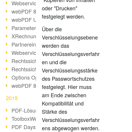
Webservice PDF/A
oder "Drucken"
webPDF 8 Neuerungen (Teil 2)
festgelegt werden.
webPDF Update 8.0.0.2058
Parameter-Umstellung
Über die
XRechnung bei deutschen Behörden
Verschlüsselungsebene
Partnereinsatz unserer Software
werden das
Webservice Beispiel: XMP-Metadaten
Verschlüsselungsverfahr
Rechtssichere Mail-Archivierung (2)
en und die
Rechtssichere Mail-Archivierung (1)
Verschlüsselungsstärke
Options Operation
des Passwortschutzes
webPDF 8 Neuerungen (Teil 1)
festgelegt. Hier muss
am Ende zwischen
2019
Kompatibilität und
PDF-Lösung für Unternehmen
Stärke des
ToolboxWebService Print Operation
Verschlüsselungsverfahr
PDF Days 2020
ens abgewogen werden.