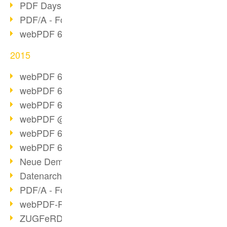
PDF Days Europe 2016
PDF/A - Format der Zukunft (2)
webPDF 6.0 Video-Serie (Folge 3)
2015
webPDF 6.0 als VM
webPDF 6.0 Video-Serie (Übersicht)
webPDF 6.0 Video-Serie (Folge 2)
webPDF @ DOAG 2015
webPDF 6.0 Video-Serie (Folge 1)
webPDF 6.0 am Start
Neue Demo-Version online
Datenarchivierung aus SAP
PDF/A - Format der Zukunft (1)
webPDF-Portal Preview
ZUGFeRD als Standard