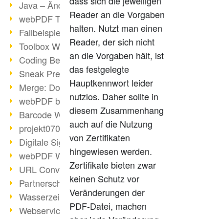
dass sich die jeweiligen
Java – Änderungen der Bedingungen
Reader an die Vorgaben
webPDF Toolbox Description
halten. Nutzt man einen
Fallbeispiel: Fusion von Archiven
Reader, der sich nicht
Toolbox WebService Extraction
an die Vorgaben hält, ist
Coding Beispiel: Annotationen
das festgelegte
Sneak Preview des webPDF Portals
Hauptkennwort leider
Merge: Dokumente zusammenfügen
nutzlos. Daher sollte in
webPDF bei Infoniqa
diesem Zusammenhang
Barcode Webservice
auch auf die Nutzung
projekt0708 & webPDF
von Zertifikaten
Digitale Signaturen - Teil 3
hingewiesen werden.
webPDF Webservices Signature
Zertifikate bieten zwar
URL Converter mit wsclient
keinen Schutz vor
Partnerschaft mit d.vinci
Veränderungen der
Wasserzeichen per wsclient
PDF-Datei, machen
Webservice via Ant-Task Bibliothek