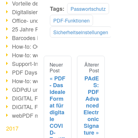
Vorteile des webPDF-Portals
Tags:
Passwortschutz
Digitalisierung - Papierloses Büro
Office- und SharePoint-Bridge
PDF-Funktionen
25 Jahre PDF
Sicherheitseinstellungen
Barcodes in PDF-Dokumenten
How-to: OCR mit webPDF 7
How-to: webPDF Optionen
Support-Infos für webPDF
Neuer
Älterer
Post
Post
PDF Days Europe 2018
PDF
PAdE
How-to: webPDF Webservices
- Das
S:
GDPdU und GoBD
ideale
PDF
DIGITAL FUTUREcongress Rückblick
Form
Adva
at für
nced
DIGITAL FUTUREcongress 2018
digita
Electr
webPDF mit Ruby via REST
le
onic
COVI
Signa
2017
D-
ture