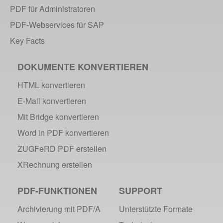
Barrierefreie PDF/UA
PDF für Administratoren
Bußgeldbescheide & PDF/A
PDF-Webservices für SAP
Personalisierter Druck III
Key Facts
Personalisierter Druck II
Personalisierter Druck I
DOKUMENTE KONVERTIEREN
PDF/A in Justiz & Verwaltung
HTML konvertieren
Signatur im PDF/A
E-Mail konvertieren
PDF/A-3 Funktionen
Recruiting-Prozesse optimieren
Mit Bridge konvertieren
PDF barrierefrei
Word in PDF konvertieren
Sichere SAP-Archivierung
ZUGFeRD PDF erstellen
Was ist PDF?
XRechnung erstellen
PDF 2.0 Fortschritt?
E-Government & DMS
PDF-FUNKTIONEN
SUPPORT
PDF/A und ISO 32000-2
Archivierung mit PDF/A
Unterstützte Formate
PDF 2.0: Digitale Signaturen