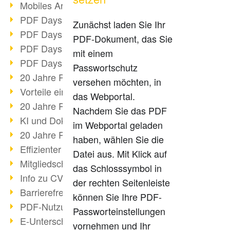
Mobiles Arbeiten mit PDF
PDF Days 2022 Themenblock 3
Zunächst laden Sie Ihr
PDF Days 2022 Themenblock 2
PDF-Dokument, das Sie
PDF Days 2022 Themenblock 1
mit einem
PDF Days Europe 2022
Passwortschutz
20 Jahre PDF/X (Teil 3)
versehen möchten, in
Vorteile einer PDF-Businesslösung
das Webportal.
20 Jahre PDF/X (Teil 2)
Nachdem Sie das PDF
KI und Dokumenten-Management
im Webportal geladen
20 Jahre PDF/X (Teil 1)
haben, wählen Sie die
Effizienter Dokumenten Workflow
Datei aus. Mit Klick auf
Mitgliedschaft PDF Association
das Schlosssymbol in
Info zu CVE-2022-22965
der rechten Seitenleiste
Barrierefreiheit mehr als Inklusion
können Sie Ihre PDF-
PDF-Nutzung durch Pandemie
Passworteinstellungen
E-Unterschriften für Verwaltung
vornehmen und Ihr