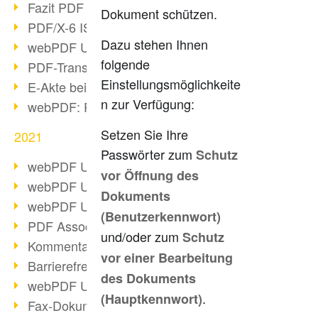
Fazit PDF Days 2021
Dokument schützen.
PDF/X-6 ISO-Norm
Dazu stehen Ihnen
webPDF Update 8.0.0.2393
folgende
PDF-Transparenz beim PDF-Format
Einstellungsmöglichkeite
E-Akte bei Behörden
n zur Verfügung:
webPDF: PDF-Anhänge verwalten
Setzen Sie Ihre
2021
Passwörter zum
Schutz
webPDF Update 8.0.0.2376
vor Öffnung des
webPDF Update 8.0.0.2374
Dokuments
webPDF Update 8.0.0.2372
(Benutzerkennwort)
PDF Association 2021 Entwicklungen
und/oder zum
Schutz
Kommentare im PDF einfügen
vor einer Bearbeitung
Barrierefreie PDF-Dokumente (3/3)
des Dokuments
webPDF Update 8.0.0.2338
.
(Hauptkennwort)
Fax-Dokumente in Workflow