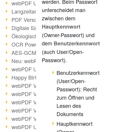
werden. Beim Passwort
webPDF Update 9.0.0.3149
unterscheidet man
Langzeitarchivierung mit PDF/A
zwischen dem
PDF Verschlüsselung
Hauptkennwort
Digitale Signaturen
(Owner-Passwort) und
Ökologischen Abdruck reduzieren
dem
Benutzerkennwort
OCR Power für Profis
(auch User/Open-
AES-GCM-Unterstützung (PDF 2.0)
Passwort).
Neu: webPDF Developer Hub
webPDF Update 9.0.0.2898
Benutzerkennwort
Happy Birthday, PDF!
(User/Open-
webPDF Video-Session 4
Passwort): Recht
webPDF Video-Session 3
zum Öffnen und
webPDF Video-Session 2
Lesen des
webPDF Video-Session 1
Dokuments
webPDF Video-Session Termine
Hauptkennwort
webPDF Update 9.0.0.2843
(Owner-