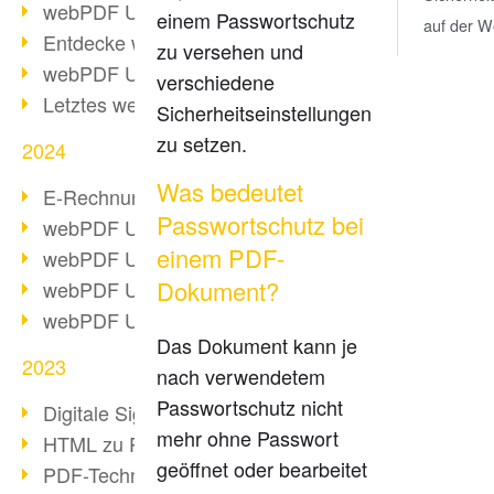
webPDF Update 10.0.2
einem Passwortschutz
auf der W
Entdecke webPDF 10
zu versehen und
webPDF Update 9.0.0.3655
verschiedene
Letztes webPDF 8 Update
Sicherheitseinstellungen
zu setzen.
2024
Was bedeutet
E-Rechnungsstellung ab 2025
Passwortschutz bei
webPDF Update 9.0.0.3584
einem PDF-
webPDF Update 9.0.0.3479
Dokument?
webPDF Update 9.0.0.3361
webPDF Update 9.0.0.3264
Das Dokument kann je
2023
nach verwendetem
Passwortschutz nicht
Digitale Signatur in PDF
mehr ohne Passwort
HTML zu PDF
geöffnet oder bearbeitet
PDF-Techniken für Barrierefreiheit