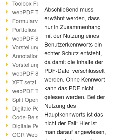
Toolbox Forms Operation
Abschließend muss
webPDF Toolbox Delete
erwähnt werden, dass
Formularverarbeitung mit webPDF
nur in Zusammenhang
Portfolios mit webPDF erstellen
mit der Nutzung eines
webPDF 8.0 gestartet
Benutzerkennworts ein
Vorstellung weiterer ActionTypes
echter Schutz entsteht,
AnnotationSelection Objekt
da damit die Inhalte der
Vorstellung weiterer ActionTypes
PDF-Datei verschlüsselt
webPDF 8: Toolbox Neuerungen
werden. Ohne Kennwort
XFT setzt auf webPDF
kann das PDF nicht
webPDF Toolbox Webservice Image
gelesen werden. Bei der
Split Operation: Dokumente teilen
Nutzung des
Digitale Personalakte mit webPDF
Hauptkennworts ist das
Code-Beispiel Attachment Operation
nicht der Fall: Hier ist
Digitale Personalakte bei REMONDIS
man darauf angewiesen,
OCR Webservice