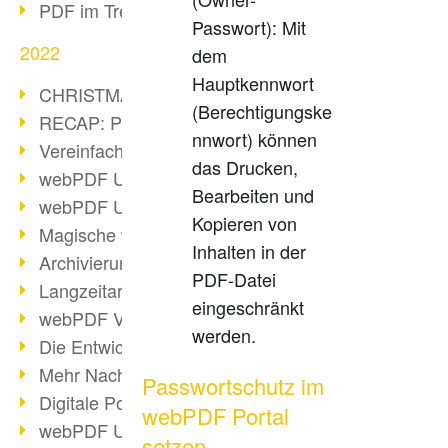
PDF im Trend
Passwort): Mit
2022
dem
Hauptkennwort
CHRISTMAS 2022 loading
(Berechtigungske
RECAP: PDF Days Europe 2022
nnwort) können
Vereinfachung Personalprozesse
das Drucken,
webPDF Update 8.0.0.2727
Bearbeiten und
webPDF Update 9.0.0.2732
Kopieren von
Magische webPDF Version 9
Inhalten in der
Archivierung: Aufbewahrungsfristen
PDF-Datei
Langzeitarchivierung mit PDF/A
eingeschränkt
webPDF Video - Behind the Scenes
werden.
Die Entwicklung von PDF/X
Mehr Nachhaltigkeit durch PDF
Passwortschutz im
Digitale Post als PDF/A
webPDF Portal
webPDF Update 8.0.0.2531
setzen