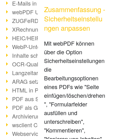
E-Mails in PDF
Zusammenfassung -
webPDF Update 8.0.0.2176
Sicherheitseinstellu
ZUGFeRD im Überblick
ngen anpassen
XRechnung Überblick
HEIC/HEIF-Unterstützung
Mit webPDF können
WebP-Unterstützung
über die Option
Inhalte schwärzen
Sicherheitseinstellungen
OCR-Qualität verbessert
die
Langzeitarchivierung PDF
Bearbeitungsoptionen
ARAG setzt auf webPDF
eines PDFs wie "Seite
HTML in PDF umwandeln
einfügen/löschen/drehen
PDF aus SAP
", "Formularfelder
PDF als Grafik exportieren
ausfüllen und
Archivierung & Migration
unterschreiben",
wsclient Converter
"Kommentieren",
Webservice Toolbox (3)
"Kopieren von Inhalten"