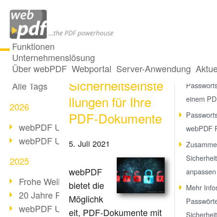
Funktionen
Unternehmenslösung
Passwörter und
Alle Beiträge
Über webPDF
Webportal
Server-Anwendung
Aktue
Was bede
Sicherheitseinste
Alle Tags
Passworts
llungen für Ihre
einem PD
2026
PDF-Dokumente
Passworts
webPDF Update 10.0.5
webPDF P
webPDF Update 10.0.4
5. Juli 2021
Zusammen
Sicherhei
2025
webPDF
anpassen
Frohe Weihnachten & Auszeit
bietet die
Mehr Info
20 Jahre PDF/A
Möglichk
Passwört
webPDF Update 10.0.3
eit, PDF-Dokumente mit
Sicherhei