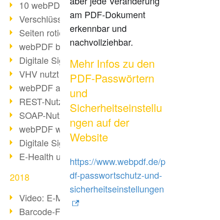
aber jede Veränderung
10 webPDF Vorteile für Entwickler
am PDF-Dokument
Verschlüsselung mit wsclient
erkennbar und
Seiten rotieren mit wsclient
nachvollziehbar.
webPDF bei Würth Finance
Digitale Signaturen - Teil 2
Mehr Infos zu den
VHV nutzt webPDF Preview
PDF-Passwörtern
webPDF als Docker-Container
und
REST-Nutzung mit webPDF wsclient
Sicherheitseinstellu
SOAP-Nutzung mit webPDF wsclient
ngen auf der
webPDF wsclient für Java
Website
Digitale Signaturen - Teil 1
E-Health und Digitalisierung
https://www.webpdf.de/p
df-passwortschutz-und-
2018
sicherheitseinstellungen
Video: E-Mails in PDF konvertieren
Barcode-Formate im Überblick