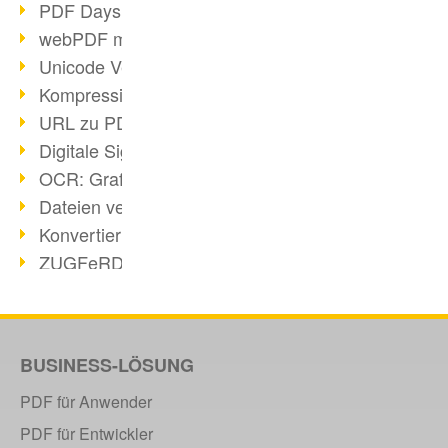
PDF Days Europe in Köln
webPDF meets tools 2015
Unicode Version 8.0 erschienen
Kompression bei Scans
URL zu PDF via webPDF
Digitale Signatur mit webPDF
OCR: Grafik zu PDF
Dateien verbinden
Konvertierung über 100 Formate
ZUGFeRD & GoBD
Dokumente konform konvertieren
OCR in PDF
Langzeitarchivierung SAP
BUSINESS-LÖSUNG
PDF/UA Kommunikation
PDF für Anwender
2014
PDF für Entwickler