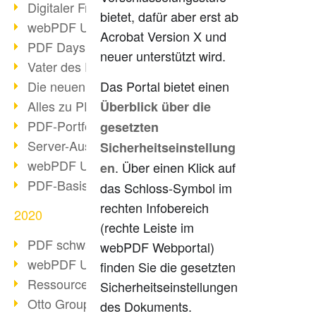
Digitaler Freigabeprozess
bietet, dafür aber erst ab
webPDF Update 8.0.0.2255
Acrobat Version X und
PDF Days Europe 2021
neuer unterstützt wird.
Vater des PDF gestorben
Die neuen PDF Standards 2020
Das Portal bietet einen
Alles zu PDF/A-4
Überblick über die
PDF-Portfolio erstellen
gesetzten
Server-Auslastung Status-Seite
Sicherheitseinstellung
webPDF Update 8.0.0.2229
. Über einen Klick auf
en
PDF-Basisdatenpflege mit webPDF
das Schloss-Symbol im
rechten Infobereich
2020
(rechte Leiste im
PDF schwärzen & bereinigen
webPDF Webportal)
webPDF Update 8.0.0.2193
finden Sie die gesetzten
Ressourcen für Entwickler
Sicherheitseinstellungen
Otto Group Recruiting
des Dokuments.