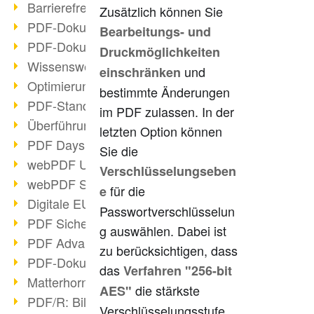
Barrierefreie PDF-Dokumente (2/3)
Zusätzlich können Sie
PDF-Dokumente mit OCR optimieren
Bearbeitungs- und
PDF-Dokumente barrierefrei?
Druckmöglichkeiten
Wissenswertes über E-Signatur
und
einschränken
Optimierung des PDF-Formats
bestimmte Änderungen
PDF-Standards im Überblick
im PDF zulassen. In der
Überführung PDF/A in Archivsystem
letzten Option können
PDF Days Europe 2021
Sie die
webPDF Update 8.0.0.2282
Verschlüsselungseben
webPDF Statistik-Auswertungen
für die
e
Digitale EU COVID-Zertifikate
Passwortverschlüsselun
PDF Sicherheitseinstellungen
g auswählen. Dabei ist
PDF Advanced Electronic Signature
zu berücksichtigen, dass
PDF-Dokumente neu organisieren
das
Verfahren "256-bit
Matterhorn Protokoll 1.1 verfügbar
die stärkste
AES"
PDF/R: Bildformat der Zukunft
Verschlüsselungsstufe