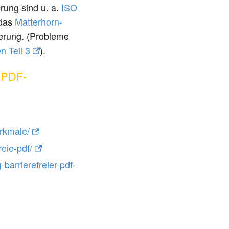
rung sind u. a.
ISO
 das
Matterhorn-
ierung. (Probleme
 Teil 3
).
r PDF-
erkmale/
reie-pdf/
barrierefreier-pdf-