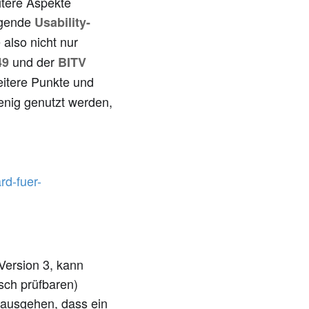
itere Aspekte
egende
Usability-
also nicht nur
und der
49
BITV
itere Punkte und
enig genutzt werden,
rd-fuer-
 Version 3, kann
sch prüfbaren)
 ausgehen, dass ein