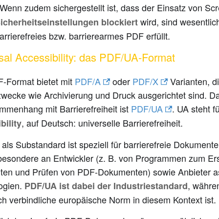
 Wenn zudem sichergestellt ist, dass der Einsatz von S
wird, sind wesentli
icherheitseinstellungen blockiert
barrierefreies bzw. barrierearmes PDF erfüllt.
sal Accessibility: das PDF/UA-Format
-Format bietet mit
PDF/A
oder
PDF/X
Varianten, d
zwecke wie Archivierung und Druck ausgerichtet sind. D
mmenhang mit Barrierefreiheit ist
PDF/UA
. UA steht f
, auf Deutsch: universelle Barrierefreiheit.
bility
ls Substandard ist speziell für barrierefreie Dokumente 
sbesondere an Entwickler (z. B. von Programmen zum Ers
iten und Prüfen von PDF-Dokumenten) sowie Anbieter as
ogien.
, währ
PDF/UA ist dabei der Industriestandard
ch verbindliche europäische Norm in diesem Kontext ist.