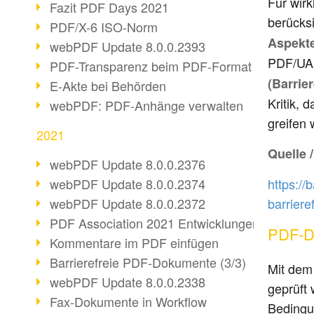
Für wir
Fazit PDF Days 2021
berücks
PDF/X-6 ISO-Norm
Aspekt
webPDF Update 8.0.0.2393
PDF/UA 
PDF-Transparenz beim PDF-Format
(Barrie
E-Akte bei Behörden
Kritik,
webPDF: PDF-Anhänge verwalten
greifen 
2021
Quelle 
webPDF Update 8.0.0.2376
https://
webPDF Update 8.0.0.2374
barriere
webPDF Update 8.0.0.2372
PDF Association 2021 Entwicklungen
PDF-Do
Kommentare im PDF einfügen
Barrierefreie PDF-Dokumente (3/3)
Mit de
webPDF Update 8.0.0.2338
geprüft
Fax-Dokumente in Workflow
Bedingu