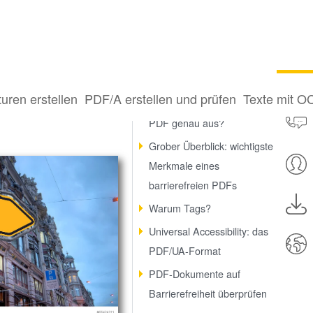
l 2/3)
turen erstellen
PDF/A erstellen und prüfen
Texte mit O
Wie sieht ein barrierefreies
PDF genau aus?
Grober Überblick: wichtigste
Merkmale eines
barrierefreien PDFs
Warum Tags?
Universal Accessibility: das
PDF/UA-Format
PDF-Dokumente auf
Barrierefreiheit überprüfen