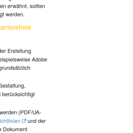
en erwähnt, sollten
igt werden.
rrierefreie
der Erstellung
beispielsweise Adobe
rundsätzlich
Gestaltung,
 berücksichtigt
 werden (PDF/UA-
htlinien
und der
me Dokument