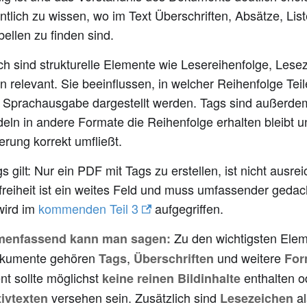
tlich zu wissen, wo im Text Überschriften, Absätze, Lis
ellen zu finden sind.
ch sind strukturelle Elemente wie Lesereihenfolge, Lese
 relevant. Sie beeinflussen, in welcher Reihenfolge Te
e Sprachausgabe dargestellt werden. Tags sind außerdem
ln in andere Formate die Reihenfolge erhalten bleibt 
rung korrekt umfließt.
gs gilt: Nur ein PDF mit Tags zu erstellen, ist nicht ausre
freiheit ist ein weites Feld und muss umfassender geda
wird im
kommenden Teil 3
aufgegriffen.
Zu den wichtigsten Eleme
enfassend kann man sagen:
kumente gehören
,
und weitere
Tags
Überschriften
For
t sollte möglichst
enthalten od
keine reinen Bildinhalte
versehen sein. Zusätzlich sind
al
tivtexten
Lesezeichen