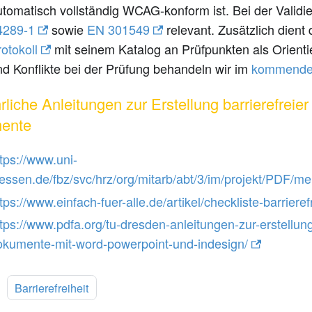
utomatisch vollständig WCAG-konform ist. Bei der Validie
4289-1
sowie
EN 301549
relevant. Zusätzlich dient
otokoll
mit seinem Katalog an Prüfpunkten als Orient
nd Konflikte bei der Prüfung behandeln wir im
kommenden
rliche Anleitungen zur Erstellung barrierefreie
ente
tps://www.uni-
iessen.de/fbz/svc/hrz/org/mitarb/abt/3/im/projekt/PDF/m
tps://www.einfach-fuer-alle.de/artikel/checkliste-barrieref
tps://www.pdfa.org/tu-dresden-anleitungen-zur-erstellung-
okumente-mit-word-powerpoint-und-indesign/
:
Barrierefreiheit