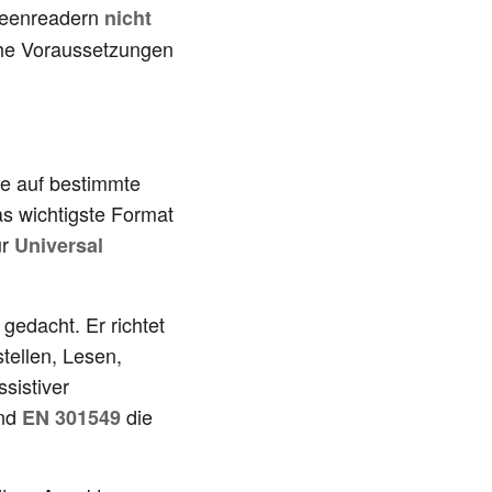
creenreadern
nicht
che Voraussetzungen
ie auf bestimmte
as wichtigste Format
ür
Universal
gedacht. Er richtet
tellen, Lesen,
sistiver
end
die
EN 301549