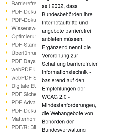
Barrierefreie PDF-Dokumente (2/3)
seit 2002, dass
PDF-Dokumente mit OCR optimieren
Bundesbehörden ihre
PDF-Dokumente barrierefrei?
Internetauftritte und -
Wissenswertes über E-Signatur
angebote barrierefrei
Optimierung des PDF-Formats
anbieten müssen.
PDF-Standards im Überblick
Ergänzend nennt die
Überführung PDF/A in Archivsystem
Verordnung zur
PDF Days Europe 2021
Schaffung barrierefreier
webPDF Update 8.0.0.2282
Informationstechnik -
webPDF Statistik-Auswertungen
basierend auf den
Digitale EU COVID-Zertifikate
Empfehlungen der
PDF Sicherheitseinstellungen
WCAG 2.0 -
PDF Advanced Electronic Signature
Mindestanforderungen,
PDF-Dokumente neu organisieren
die Webangebote von
Matterhorn Protokoll 1.1 verfügbar
Behörden der
PDF/R: Bildformat der Zukunft
Bundesverwaltung