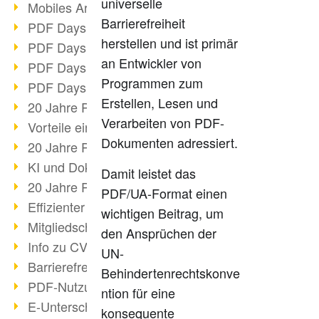
universelle
Mobiles Arbeiten mit PDF
Barrierefreiheit
PDF Days 2022 Themenblock 3
herstellen und ist primär
PDF Days 2022 Themenblock 2
an Entwickler von
PDF Days 2022 Themenblock 1
Programmen zum
PDF Days Europe 2022
Erstellen, Lesen und
20 Jahre PDF/X (Teil 3)
Verarbeiten von PDF-
Vorteile einer PDF-Businesslösung
Dokumenten adressiert.
20 Jahre PDF/X (Teil 2)
KI und Dokumenten-Management
Damit leistet das
20 Jahre PDF/X (Teil 1)
PDF/UA-Format einen
Effizienter Dokumenten Workflow
wichtigen Beitrag, um
Mitgliedschaft PDF Association
den Ansprüchen der
Info zu CVE-2022-22965
UN-
Barrierefreiheit mehr als Inklusion
Behindertenrechtskonve
PDF-Nutzung durch Pandemie
ntion für eine
E-Unterschriften für Verwaltung
konsequente