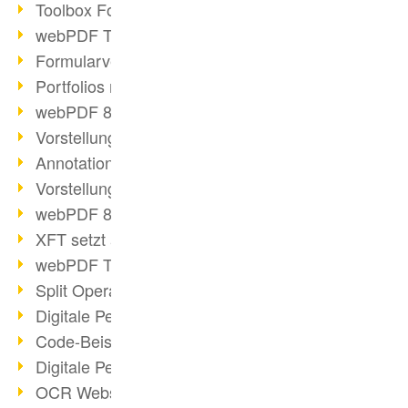
Toolbox Forms Operation
webPDF Toolbox Delete
Formularverarbeitung mit webPDF
Portfolios mit webPDF erstellen
webPDF 8.0 gestartet
Vorstellung weiterer ActionTypes
AnnotationSelection Objekt
Vorstellung weiterer ActionTypes
webPDF 8: Toolbox Neuerungen
XFT setzt auf webPDF
webPDF Toolbox Webservice Image
Split Operation: Dokumente teilen
Digitale Personalakte mit webPDF
Code-Beispiel Attachment Operation
Digitale Personalakte bei REMONDIS
OCR Webservice