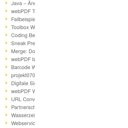
Java – Änderungen der Bedingungen
webPDF Toolbox Description
Fallbeispiel: Fusion von Archiven
Toolbox WebService Extraction
Coding Beispiel: Annotationen
Sneak Preview des webPDF Portals
Merge: Dokumente zusammenfügen
webPDF bei Infoniqa
Barcode Webservice
projekt0708 & webPDF
Digitale Signaturen - Teil 3
webPDF Webservices Signature
URL Converter mit wsclient
Partnerschaft mit d.vinci
Wasserzeichen per wsclient
Webservice via Ant-Task Bibliothek