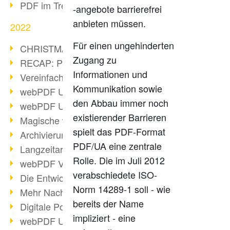
PDF im Trend
-angebote barrierefrei
anbieten müssen.
2022
Für einen ungehinderten
CHRISTMAS 2022 loading
Zugang zu
RECAP: PDF Days Europe 2022
Informationen und
Vereinfachung Personalprozesse
Kommunikation sowie
webPDF Update 8.0.0.2727
den Abbau immer noch
webPDF Update 9.0.0.2732
existierender Barrieren
Magische webPDF Version 9
spielt das PDF-Format
Archivierung: Aufbewahrungsfristen
PDF/UA eine zentrale
Langzeitarchivierung mit PDF/A
Rolle. Die im Juli 2012
webPDF Video - Behind the Scenes
verabschiedete ISO-
Die Entwicklung von PDF/X
Norm 14289-1 soll - wie
Mehr Nachhaltigkeit durch PDF
bereits der Name
Digitale Post als PDF/A
impliziert - eine
webPDF Update 8.0.0.2531