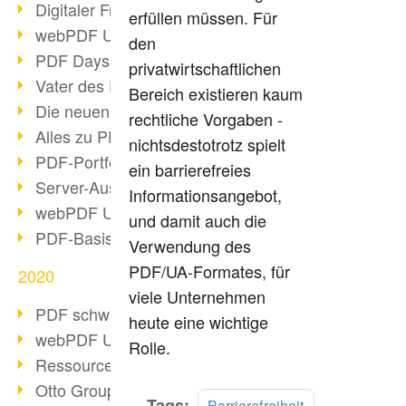
Digitaler Freigabeprozess
erfüllen müssen. Für
webPDF Update 8.0.0.2255
den
PDF Days Europe 2021
privatwirtschaftlichen
Vater des PDF gestorben
Bereich existieren kaum
Die neuen PDF Standards 2020
rechtliche Vorgaben -
Alles zu PDF/A-4
nichtsdestotrotz spielt
PDF-Portfolio erstellen
ein barrierefreies
Server-Auslastung Status-Seite
Informationsangebot,
webPDF Update 8.0.0.2229
und damit auch die
PDF-Basisdatenpflege mit webPDF
Verwendung des
PDF/UA-Formates, für
2020
viele Unternehmen
PDF schwärzen & bereinigen
heute eine wichtige
webPDF Update 8.0.0.2193
Rolle.
Ressourcen für Entwickler
Otto Group Recruiting
Tags:
Barrierefreiheit