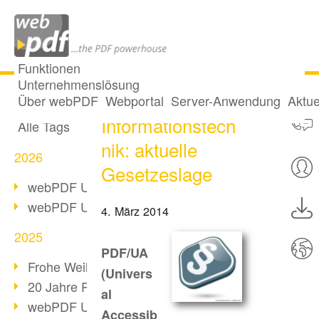
Funktionen
Unternehmenslösung
Barrierefreie
Alle Beiträge
Über webPDF
Webportal
Server-Anwendung
Aktue
Informationstech
Alle Tags
nik: aktuelle
2026
Gesetzeslage
webPDF Update 10.0.5
webPDF Update 10.0.4
4. März 2014
2025
PDF/UA
Frohe Weihnachten & Auszeit
(Univers
20 Jahre PDF/A
al
webPDF Update 10.0.3
Accessib