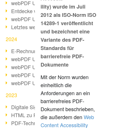
webPDF Update 10.0.2
ility) wurde im Juli
Entdecke webPDF 10
2012 als ISO-Norm ISO
webPDF Update 9.0.0.3655
14289-1 veröffentlicht
Letztes webPDF 8 Update
und bezeichnet eine
2024
Variante des PDF-
Standards für
E-Rechnungsstellung ab 2025
barrierefreie PDF-
webPDF Update 9.0.0.3584
Dokumente
webPDF Update 9.0.0.3479
webPDF Update 9.0.0.3361
Mit der Norm wurden
webPDF Update 9.0.0.3264
einheitlich die
Anforderungen an ein
2023
barrierefreies PDF-
Digitale Signatur in PDF
Dokument beschrieben,
HTML zu PDF
die außerdem den
Web
PDF-Techniken für Barrierefreiheit
Content Accessibility