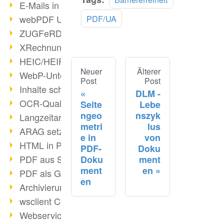
E-Mails in PDF
webPDF Update 8.0.0.2176
PDF/UA
ZUGFeRD im Überblick
XRechnung Überblick
HEIC/HEIF-Unterstützung
Neuer
Älterer
WebP-Unterstützung
Post
Post
Inhalte schwärzen
DLM -
OCR-Qualität verbessert
Seite
Lebe
ngeo
nszyk
Langzeitarchivierung PDF
metri
lus
ARAG setzt auf webPDF
e in
von
HTML in PDF umwandeln
PDF-
Doku
PDF aus SAP
Doku
ment
ment
en
PDF als Grafik exportieren
en
Archivierung & Migration
wsclient Converter
Webservice Toolbox (3)