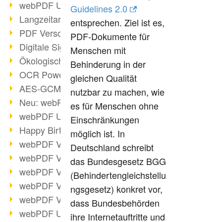
webPDF Update 9.0.0.3149
Guidelines 2.0
Langzeitarchivierung mit PDF/A
entsprechen. Ziel ist es,
PDF Verschlüsselung
PDF-Dokumente für
Digitale Signaturen
Menschen mit
Ökologischen Abdruck reduzieren
Behinderung in der
OCR Power für Profis
gleichen Qualität
AES-GCM-Unterstützung (PDF 2.0)
nutzbar zu machen, wie
Neu: webPDF Developer Hub
es für Menschen ohne
webPDF Update 9.0.0.2898
Einschränkungen
Happy Birthday, PDF!
möglich ist. In
webPDF Video-Session 4
Deutschland schreibt
webPDF Video-Session 3
das Bundesgesetz BGG
webPDF Video-Session 2
(Behindertengleichstellu
webPDF Video-Session 1
ngsgesetz) konkret vor,
webPDF Video-Session Termine
dass Bundesbehörden
webPDF Update 9.0.0.2843
ihre Internetauftritte und