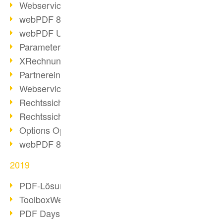
Webservice PDF/A
webPDF 8 Neuerungen (Teil 2)
webPDF Update 8.0.0.2058
Parameter-Umstellung
XRechnung bei deutschen Behörden
Partnereinsatz unserer Software
Webservice Beispiel: XMP-Metadaten
Rechtssichere Mail-Archivierung (2)
Rechtssichere Mail-Archivierung (1)
Options Operation
webPDF 8 Neuerungen (Teil 1)
2019
PDF-Lösung für Unternehmen
ToolboxWebService Print Operation
PDF Days 2020