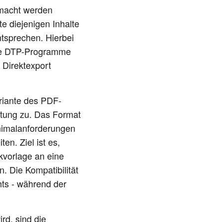
emacht werden
te diejenigen Inhalte
tsprechen. Hierbei
elle DTP-Programme
 Direktexport
riante des PDF-
utung zu. Das Format
inimalanforderungen
en. Ziel ist es,
kvorlage an eine
. Die Kompatibilität
hts - während der
rd, sind die