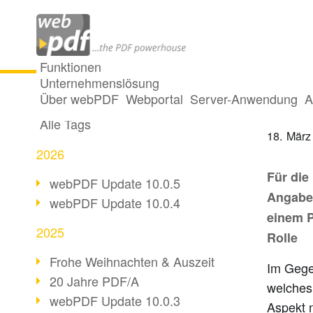
Funktionen
Unternehmenslösung
Seite
Alle Beiträge
Über webPDF
Webportal
Server-Anwendung
A
Alle Tags
18. März
2026
Für die
webPDF Update 10.0.5
Angaben
webPDF Update 10.0.4
einem 
2025
Rolle
Frohe Weihnachten & Auszeit
Im Gege
20 Jahre PDF/A
welches
webPDF Update 10.0.3
Aspekt n