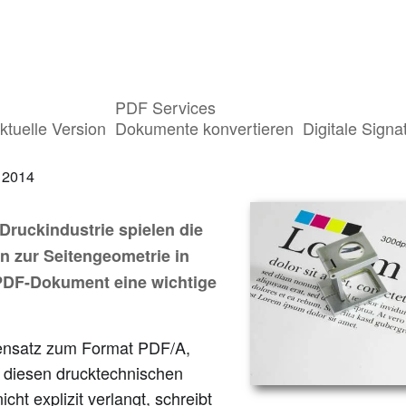
PDF Services
ngeometrie in PDF-Dokumenten
ktuelle Version
Dokumente konvertieren
Digitale Signa
 2014
 Druckindustrie spielen die
 zur Seitengeometrie in
PDF-Dokument eine wichtige
nsatz zum Format PDF/A,
 diesen drucktechnischen
icht explizit verlangt, schreibt