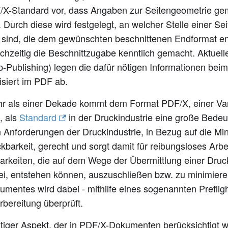
/X-Standard vor, dass Angaben zur Seitengeometrie g
Durch diese wird festgelegt, an welcher Stelle einer Sei
rt sind, die dem gewünschten beschnittenen Endformat en
eichzeitig die Beschnittzugabe kenntlich gemacht. Aktu
-Publishing) legen die dafür nötigen Informationen beim
isiert im PDF ab.
hr als einer Dekade kommt dem Format PDF/X, einer Va
, als
Standard
in der Druckindustrie eine große Bede
n Anforderungen der Druckindustrie, in Bezug auf die M
kbarkeit, gerecht und sorgt damit für reibungsloses Arbeit
rkeiten, die auf dem Wege der Übermittlung einer Druc
i, entstehen können, auszuschließen bzw. zu minimieren
mentes wird dabei - mithilfe eines sogenannten Preflig
bereitung überprüft.
tiger Aspekt, der in PDF/X-Dokumenten berücksichtigt wi