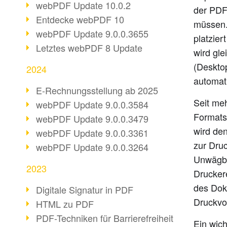
webPDF Update 10.0.2
der PDF
Entdecke webPDF 10
müssen. 
webPDF Update 9.0.0.3655
platzie
Letztes webPDF 8 Update
wird gl
(Desktop
2024
automat
E-Rechnungsstellung ab 2025
Seit me
webPDF Update 9.0.0.3584
Formats
webPDF Update 9.0.0.3479
wird de
webPDF Update 9.0.0.3361
zur Druc
webPDF Update 9.0.0.3264
Unwägba
2023
Druckere
des Doku
Digitale Signatur in PDF
Druckvor
HTML zu PDF
PDF-Techniken für Barrierefreiheit
Ein wich