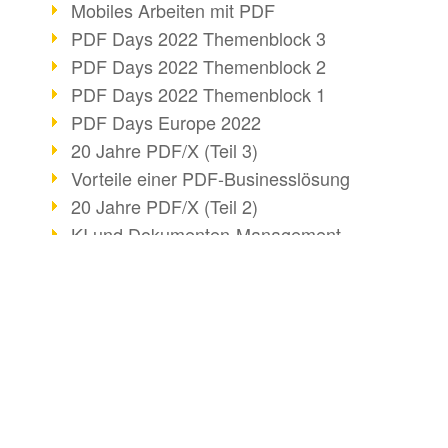
Mobiles Arbeiten mit PDF
PDF Days 2022 Themenblock 3
PDF Days 2022 Themenblock 2
PDF Days 2022 Themenblock 1
PDF Days Europe 2022
20 Jahre PDF/X (Teil 3)
Vorteile einer PDF-Businesslösung
20 Jahre PDF/X (Teil 2)
KI und Dokumenten-Management
20 Jahre PDF/X (Teil 1)
Effizienter Dokumenten Workflow
Mitgliedschaft PDF Association
BUSINESS-LÖSUNG
DOKUMENTE KO
Info zu CVE-2022-22965
PDF für Anwender
HTML konvertieren
Barrierefreiheit mehr als Inklusion
PDF für Entwickler
E-Mail konvertieren
PDF-Nutzung durch Pandemie
E-Unterschriften für Verwaltung
PDF für Administratoren
Mit Bridge konvertier