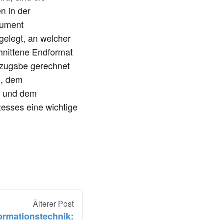
n in der
kument
gelegt, an welcher
schnittene Endformat
ttzugabe gerechnet
n, dem
n und dem
esses eine wichtige
Älterer Post
formationstechnik: