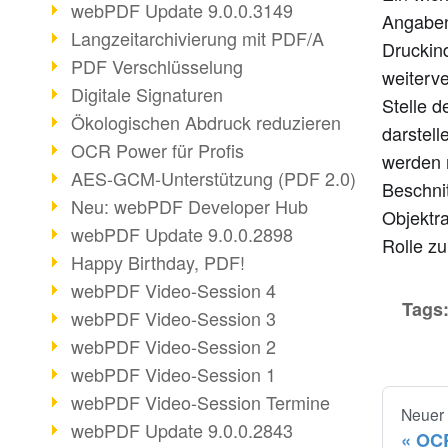
webPDF Update 9.0.0.3149
Angaben 
Langzeitarchivierung mit PDF/A
Druckin
PDF Verschlüsselung
weiterve
Digitale Signaturen
Stelle d
Ökologischen Abdruck reduzieren
darstell
OCR Power für Profis
werden 
AES-GCM-Unterstützung (PDF 2.0)
Beschni
Neu: webPDF Developer Hub
Objektr
webPDF Update 9.0.0.2898
Rolle z
Happy Birthday, PDF!
webPDF Video-Session 4
Tags
webPDF Video-Session 3
webPDF Video-Session 2
webPDF Video-Session 1
webPDF Video-Session Termine
Neuer
webPDF Update 9.0.0.2843
OCR