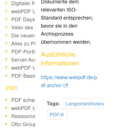
Dokumente dem
Digitaler Freigabeprozess
relevanten ISO-
webPDF Update 8.0.0.2255
Standard entsprechen,
PDF Days Europe 2021
bevor sie in den
Vater des PDF gestorben
Archivprozess
Die neuen PDF Standards 2020
übernommen werden.
Alles zu PDF/A-4
PDF-Portfolio erstellen
Ausführliche
Server-Auslastung Status-Seite
Informationen
webPDF Update 8.0.0.2229
PDF-Basisdatenpflege mit webPDF
https://www.webpdf.de/p
df-archiv/
2020
PDF schwärzen & bereinigen
Tags:
Langzeitarchivierung
webPDF Update 8.0.0.2193
PDF/A
Ressourcen für Entwickler
Otto Group Recruiting