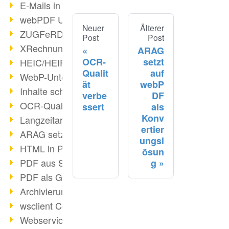
E-Mails in PDF
webPDF Update 8.0.0.2176
Neuer
Älterer
ZUGFeRD im Überblick
Post
Post
XRechnung Überblick
ARAG
OCR-
setzt
HEIC/HEIF-Unterstützung
Qualit
auf
WebP-Unterstützung
ät
webP
Inhalte schwärzen
verbe
DF
OCR-Qualität verbessert
ssert
als
Konv
Langzeitarchivierung PDF
ertier
ARAG setzt auf webPDF
ungsl
HTML in PDF umwandeln
ösun
PDF aus SAP
g
PDF als Grafik exportieren
Archivierung & Migration
wsclient Converter
Webservice Toolbox (3)