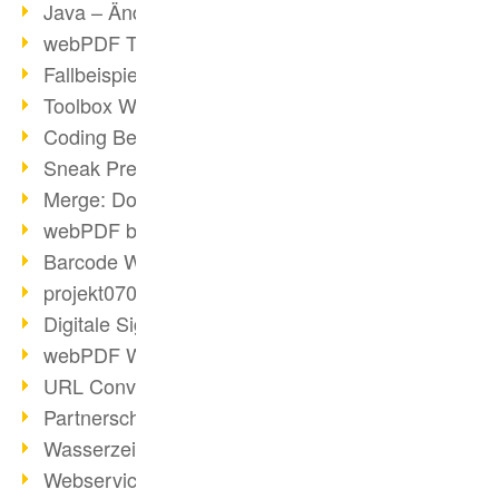
Java – Änderungen der Bedingungen
webPDF Toolbox Description
Fallbeispiel: Fusion von Archiven
Toolbox WebService Extraction
Coding Beispiel: Annotationen
Sneak Preview des webPDF Portals
Merge: Dokumente zusammenfügen
webPDF bei Infoniqa
Barcode Webservice
projekt0708 & webPDF
Digitale Signaturen - Teil 3
webPDF Webservices Signature
URL Converter mit wsclient
Partnerschaft mit d.vinci
Wasserzeichen per wsclient
Webservice via Ant-Task Bibliothek