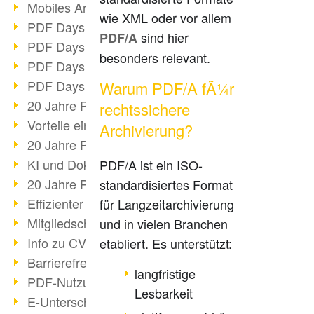
Mobiles Arbeiten mit PDF
wie XML oder vor allem
PDF Days 2022 Themenblock 3
sind hier
PDF/A
PDF Days 2022 Themenblock 2
besonders relevant.
PDF Days 2022 Themenblock 1
PDF Days Europe 2022
Warum PDF/A fÃ¼r
20 Jahre PDF/X (Teil 3)
rechtssichere
Vorteile einer PDF-Businesslösung
Archivierung?
20 Jahre PDF/X (Teil 2)
KI und Dokumenten-Management
PDF/A ist ein ISO-
20 Jahre PDF/X (Teil 1)
standardisiertes Format
Effizienter Dokumenten Workflow
für Langzeitarchivierung
Mitgliedschaft PDF Association
und in vielen Branchen
Info zu CVE-2022-22965
etabliert. Es unterstützt:
Barrierefreiheit mehr als Inklusion
langfristige
PDF-Nutzung durch Pandemie
Lesbarkeit
E-Unterschriften für Verwaltung