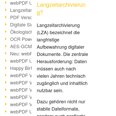
webPDF Update 9.0.0.3149
Langzeitarchivierun
Langzeitarchivierung mit PDF/A
g?
PDF Verschlüsselung
Digitale Signaturen
Langzeitarchivierung
Ökologischen Abdruck reduzieren
(LZA) bezeichnet die
OCR Power für Profis
langfristige
AES-GCM-Unterstützung (PDF 2.0)
Aufbewahrung digitaler
Neu: webPDF Developer Hub
Dokumente. Die zentrale
webPDF Update 9.0.0.2898
Herausforderung: Daten
Happy Birthday, PDF!
müssen auch nach
webPDF Video-Session 4
vielen Jahren technisch
webPDF Video-Session 3
zugänglich und inhaltlich
webPDF Video-Session 2
nutzbar sein.
webPDF Video-Session 1
Dazu gehören nicht nur
webPDF Video-Session Termine
stabile Dateiformate,
webPDF Update 9.0.0.2843
sondern auch gepflegte