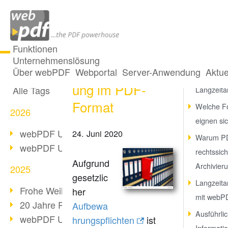
Funktionen
Unternehmenslösung
Langzeitarchivier
Alle Beiträge
Über webPDF
Webportal
Server-Anwendung
Aktue
Was bede
ung im PDF-
Alle Tags
Langzeita
Format
Welche F
2026
eignen si
webPDF Update 10.0.5
24. Juni 2020
Warum PD
webPDF Update 10.0.4
rechtssic
Aufgrund
Archivier
2025
gesetzlic
Langzeita
Frohe Weihnachten & Auszeit
her
mit webP
20 Jahre PDF/A
Aufbewa
Ausführli
webPDF Update 10.0.3
hrungspflichten
ist
Informati