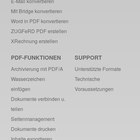
E-Mail konvertieren
Vorteile des webPDF-Portals
Mit Bridge konvertieren
Digitalisierung - Papierloses Büro
Office- und SharePoint-Bridge
Word in PDF konvertieren
25 Jahre PDF
ZUGFeRD PDF erstellen
Barcodes in PDF-Dokumenten
XRechnung erstellen
How-to: OCR mit webPDF 7
How-to: webPDF Optionen
PDF-FUNKTIONEN
SUPPORT
Support-Infos für webPDF
Archivierung mit PDF/A
Unterstützte Formate
PDF Days Europe 2018
Wasserzeichen
Technische
How-to: webPDF Webservices
einfügen
Voraussetzungen
GDPdU und GoBD
Dokumente verbinden u.
DIGITAL FUTUREcongress Rückblick
DIGITAL FUTUREcongress 2018
teilen
webPDF mit Ruby via REST
Seitenmanagement
Dokumente drucken
2017
Inhalte exportieren