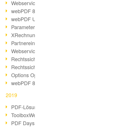
Webservice PDF/A
webPDF 8 Neuerungen (Teil 2)
webPDF Update 8.0.0.2058
Parameter-Umstellung
XRechnung bei deutschen Behörden
Partnereinsatz unserer Software
Webservice Beispiel: XMP-Metadaten
Rechtssichere Mail-Archivierung (2)
Rechtssichere Mail-Archivierung (1)
Options Operation
webPDF 8 Neuerungen (Teil 1)
2019
PDF-Lösung für Unternehmen
ToolboxWebService Print Operation
PDF Days 2020