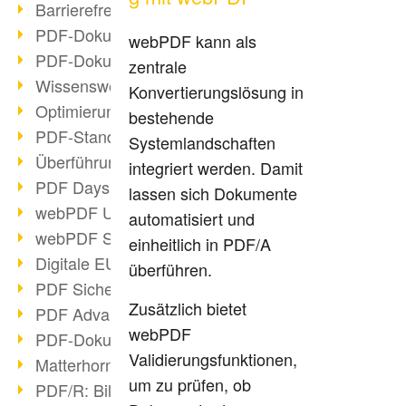
Barrierefreie PDF-Dokumente (2/3)
PDF-Dokumente mit OCR optimieren
webPDF kann als
PDF-Dokumente barrierefrei?
zentrale
Wissenswertes über E-Signatur
Konvertierungslösung in
Optimierung des PDF-Formats
bestehende
PDF-Standards im Überblick
Systemlandschaften
Überführung PDF/A in Archivsystem
integriert werden. Damit
PDF Days Europe 2021
lassen sich Dokumente
webPDF Update 8.0.0.2282
automatisiert und
webPDF Statistik-Auswertungen
einheitlich in PDF/A
Digitale EU COVID-Zertifikate
überführen.
PDF Sicherheitseinstellungen
Zusätzlich bietet
PDF Advanced Electronic Signature
webPDF
PDF-Dokumente neu organisieren
Validierungsfunktionen,
Matterhorn Protokoll 1.1 verfügbar
um zu prüfen, ob
PDF/R: Bildformat der Zukunft