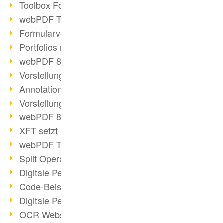
Toolbox Forms Operation
webPDF Toolbox Delete
Formularverarbeitung mit webPDF
Portfolios mit webPDF erstellen
webPDF 8.0 gestartet
Vorstellung weiterer ActionTypes
AnnotationSelection Objekt
Vorstellung weiterer ActionTypes
webPDF 8: Toolbox Neuerungen
XFT setzt auf webPDF
webPDF Toolbox Webservice Image
Split Operation: Dokumente teilen
Digitale Personalakte mit webPDF
Code-Beispiel Attachment Operation
Digitale Personalakte bei REMONDIS
OCR Webservice