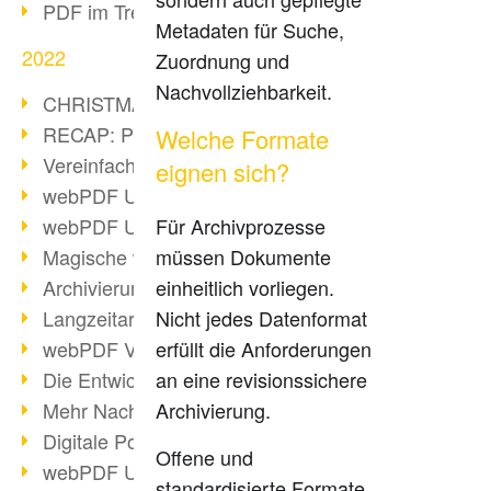
PDF im Trend
Metadaten für Suche,
2022
Zuordnung und
Nachvollziehbarkeit.
CHRISTMAS 2022 loading
RECAP: PDF Days Europe 2022
Welche Formate
Vereinfachung Personalprozesse
eignen sich?
webPDF Update 8.0.0.2727
webPDF Update 9.0.0.2732
Für Archivprozesse
Magische webPDF Version 9
müssen Dokumente
Archivierung: Aufbewahrungsfristen
einheitlich vorliegen.
Langzeitarchivierung mit PDF/A
Nicht jedes Datenformat
webPDF Video - Behind the Scenes
erfüllt die Anforderungen
Die Entwicklung von PDF/X
an eine revisionssichere
Mehr Nachhaltigkeit durch PDF
Archivierung.
Digitale Post als PDF/A
Offene und
webPDF Update 8.0.0.2531
standardisierte Formate