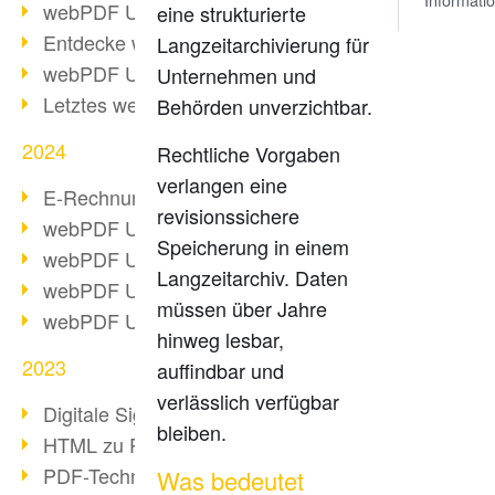
webPDF Update 10.0.2
eine strukturierte
Entdecke webPDF 10
Langzeitarchivierung für
webPDF Update 9.0.0.3655
Unternehmen und
Letztes webPDF 8 Update
Behörden unverzichtbar.
2024
Rechtliche Vorgaben
verlangen eine
E-Rechnungsstellung ab 2025
revisionssichere
webPDF Update 9.0.0.3584
Speicherung in einem
webPDF Update 9.0.0.3479
Langzeitarchiv. Daten
webPDF Update 9.0.0.3361
müssen über Jahre
webPDF Update 9.0.0.3264
hinweg lesbar,
2023
auffindbar und
verlässlich verfügbar
Digitale Signatur in PDF
bleiben.
HTML zu PDF
PDF-Techniken für Barrierefreiheit
Was bedeutet