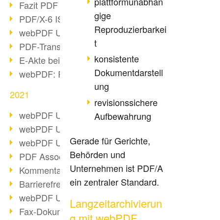
plattformunabhän
Fazit PDF Days 2021
gige
PDF/X-6 ISO-Norm
Reproduzierbarkei
webPDF Update 8.0.0.2393
t
PDF-Transparenz beim PDF-Format
konsistente
E-Akte bei Behörden
Dokumentdarstell
webPDF: PDF-Anhänge verwalten
ung
2021
revisionssichere
webPDF Update 8.0.0.2376
Aufbewahrung
webPDF Update 8.0.0.2374
Gerade für Gerichte,
webPDF Update 8.0.0.2372
Behörden und
PDF Association 2021 Entwicklungen
Unternehmen ist PDF/A
Kommentare im PDF einfügen
ein zentraler Standard.
Barrierefreie PDF-Dokumente (3/3)
webPDF Update 8.0.0.2338
Langzeitarchivierun
Fax-Dokumente in Workflow
g mit webPDF