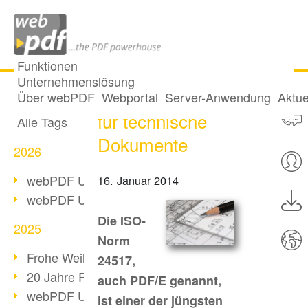
Funktionen
Unternehmenslösung
ISO-Norm 24517
Alle Beiträge
Über webPDF
Webportal
Server-Anwendung
Aktue
für technische
Alle Tags
Dokumente
2026
webPDF Update 10.0.5
16. Januar 2014
webPDF Update 10.0.4
Die ISO-
2025
Norm
Frohe Weihnachten & Auszeit
24517,
20 Jahre PDF/A
auch PDF/E genannt,
webPDF Update 10.0.3
ist einer der jüngsten