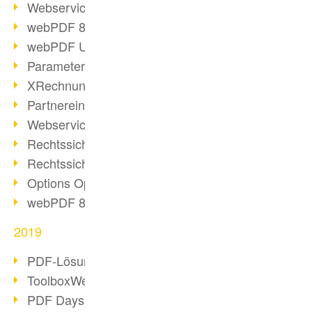
Webservice PDF/A
webPDF 8 Neuerungen (Teil 2)
webPDF Update 8.0.0.2058
Parameter-Umstellung
XRechnung bei deutschen Behörden
Partnereinsatz unserer Software
Webservice Beispiel: XMP-Metadaten
Rechtssichere Mail-Archivierung (2)
Rechtssichere Mail-Archivierung (1)
Options Operation
webPDF 8 Neuerungen (Teil 1)
2019
PDF-Lösung für Unternehmen
ToolboxWebService Print Operation
PDF Days 2020