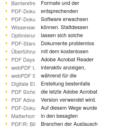
Formate und der
Barrierefreie PDF-Dokumente (2/3)
entsprechenden
PDF-Dokumente mit OCR optimieren
Software erwachsen
PDF-Dokumente barrierefrei?
können. Stattdessen
Wissenswertes über E-Signatur
lassen sich solche
Optimierung des PDF-Formats
Dokumente problemlos
PDF-Standards im Überblick
mit dem kostenlosen
Überführung PDF/A in Archivsystem
Adobe Acrobat Reader
PDF Days Europe 2021
interaktiv anzeigen,
webPDF Update 8.0.0.2282
während für die
webPDF Statistik-Auswertungen
Erstellung bestenfalls
Digitale EU COVID-Zertifikate
die letzte Adobe Acrobat
PDF Sicherheitseinstellungen
Version verwendet wird.
PDF Advanced Electronic Signature
Auf diesem Wege wurde
PDF-Dokumente neu organisieren
in den besagten
Matterhorn Protokoll 1.1 verfügbar
Branchen der Austausch
PDF/R: Bildformat der Zukunft