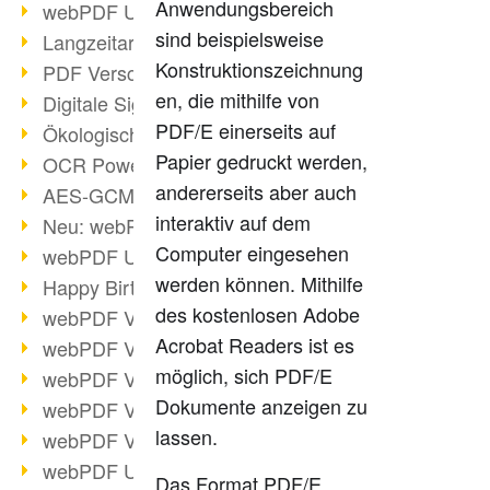
Anwendungsbereich
webPDF Update 9.0.0.3149
sind beispielsweise
Langzeitarchivierung mit PDF/A
Konstruktionszeichnung
PDF Verschlüsselung
en, die mithilfe von
Digitale Signaturen
PDF/E einerseits auf
Ökologischen Abdruck reduzieren
Papier gedruckt werden,
OCR Power für Profis
andererseits aber auch
AES-GCM-Unterstützung (PDF 2.0)
interaktiv auf dem
Neu: webPDF Developer Hub
Computer eingesehen
webPDF Update 9.0.0.2898
werden können. Mithilfe
Happy Birthday, PDF!
des kostenlosen Adobe
webPDF Video-Session 4
Acrobat Readers ist es
webPDF Video-Session 3
möglich, sich PDF/E
webPDF Video-Session 2
Dokumente anzeigen zu
webPDF Video-Session 1
lassen.
webPDF Video-Session Termine
webPDF Update 9.0.0.2843
Das Format PDF/E