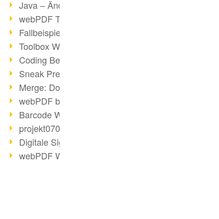
Java – Änderungen der Bedingungen
webPDF Toolbox Description
Fallbeispiel: Fusion von Archiven
Toolbox WebService Extraction
Coding Beispiel: Annotationen
Sneak Preview des webPDF Portals
Merge: Dokumente zusammenfügen
webPDF bei Infoniqa
Barcode Webservice
projekt0708 & webPDF
Digitale Signaturen - Teil 3
webPDF Webservices Signature
URL Converter mit wsclient
Partnerschaft mit d.vinci
Wasserzeichen per wsclient
BUSINESS-LÖSUNG
Webservice via Ant-Task Bibliothek