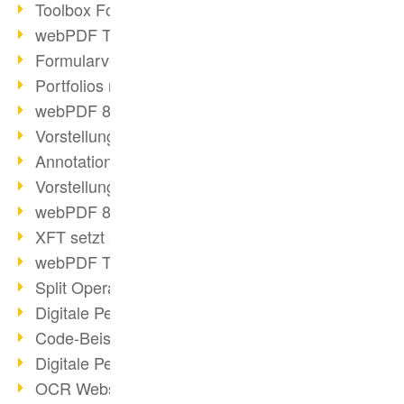
Toolbox Forms Operation
webPDF Toolbox Delete
Formularverarbeitung mit webPDF
Portfolios mit webPDF erstellen
webPDF 8.0 gestartet
Vorstellung weiterer ActionTypes
AnnotationSelection Objekt
Vorstellung weiterer ActionTypes
webPDF 8: Toolbox Neuerungen
XFT setzt auf webPDF
webPDF Toolbox Webservice Image
Split Operation: Dokumente teilen
Digitale Personalakte mit webPDF
Code-Beispiel Attachment Operation
Digitale Personalakte bei REMONDIS
OCR Webservice