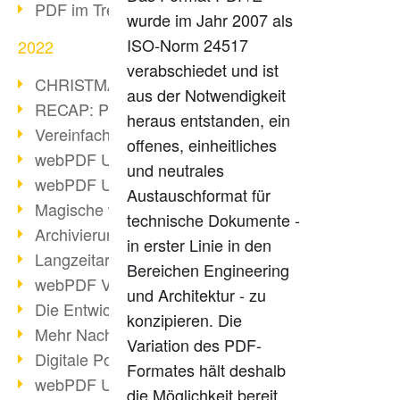
PDF im Trend
wurde im Jahr 2007 als
ISO-Norm 24517
2022
verabschiedet und ist
CHRISTMAS 2022 loading
aus der Notwendigkeit
RECAP: PDF Days Europe 2022
heraus entstanden, ein
Vereinfachung Personalprozesse
offenes, einheitliches
webPDF Update 8.0.0.2727
und neutrales
webPDF Update 9.0.0.2732
Austauschformat für
Magische webPDF Version 9
technische Dokumente -
Archivierung: Aufbewahrungsfristen
in erster Linie in den
Langzeitarchivierung mit PDF/A
Bereichen Engineering
webPDF Video - Behind the Scenes
und Architektur - zu
Die Entwicklung von PDF/X
konzipieren. Die
Mehr Nachhaltigkeit durch PDF
Variation des PDF-
Digitale Post als PDF/A
Formates hält deshalb
webPDF Update 8.0.0.2531
die Möglichkeit bereit,