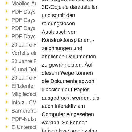
Mobiles Arbeiten mit PDF
3D-Objekte darzustellen
PDF Days 2022 Themenblock 3
und somit den
PDF Days 2022 Themenblock 2
reibungslosen
PDF Days 2022 Themenblock 1
Austausch von
PDF Days Europe 2022
Konstruktionsplänen, -
20 Jahre PDF/X (Teil 3)
zeichnungen und
Vorteile einer PDF-Businesslösung
ähnlichen Dokumenten
20 Jahre PDF/X (Teil 2)
zu gewährleisten. Auf
KI und Dokumenten-Management
diesem Wege können
20 Jahre PDF/X (Teil 1)
die Dokumente sowohl
Effizienter Dokumenten Workflow
klassisch auf Papier
Mitgliedschaft PDF Association
ausgedruckt werden, als
Info zu CVE-2022-22965
auch interaktiv am
Barrierefreiheit mehr als Inklusion
Computer eingesehen
PDF-Nutzung durch Pandemie
werden. So können
E-Unterschriften für Verwaltung
beispielsweise einzelne