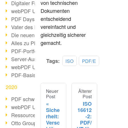
von technischen
Digitaler Freigabeprozess
Dokumenten
webPDF Update 8.0.0.2255
entscheidend
PDF Days Europe 2021
vereinfacht und
Vater des PDF gestorben
gleichzeitig sicherer
Die neuen PDF Standards 2020
gemacht.
Alles zu PDF/A-4
PDF-Portfolio erstellen
Server-Auslastung Status-Seite
Tags:
ISO
PDF/E
webPDF Update 8.0.0.2229
PDF-Basisdatenpflege mit webPDF
2020
Neuer
Älterer
Post
Post
PDF schwärzen & bereinigen
ISO
webPDF Update 8.0.0.2193
Siche
16612
Ressourcen für Entwickler
rheit:
-2:
Versc
PDF/
Otto Group Recruiting