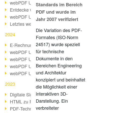
webPDF Update 10.0.2
Standards im Bereich
Entdecke webPDF 10
PDF und wurde im
webPDF Update 9.0.0.3655
Jahr 2007 verifiziert
Letztes webPDF 8 Update
Die Variation des PDF-
2024
Formates (ISO-Norm
24517) wurde speziell
E-Rechnungsstellung ab 2025
für technische
webPDF Update 9.0.0.3584
Dokumente in den
webPDF Update 9.0.0.3479
Bereichen Engineering
webPDF Update 9.0.0.3361
und Architektur
webPDF Update 9.0.0.3264
konzipiert und beinhaltet
2023
die Möglichkeit einer
interaktiven 3D-
Digitale Signatur in PDF
Darstellung. Ein
HTML zu PDF
verbreiteter
PDF-Techniken für Barrierefreiheit