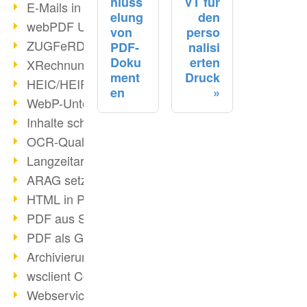
hlüss
VT für
E-Mails in PDF
elung
den
webPDF Update 8.0.0.2176
von
perso
ZUGFeRD im Überblick
PDF-
nalisi
Doku
erten
XRechnung Überblick
ment
Druck
HEIC/HEIF-Unterstützung
en
WebP-Unterstützung
Inhalte schwärzen
OCR-Qualität verbessert
Langzeitarchivierung PDF
ARAG setzt auf webPDF
HTML in PDF umwandeln
PDF aus SAP
PDF als Grafik exportieren
Archivierung & Migration
wsclient Converter
Webservice Toolbox (3)