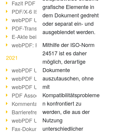
Fazit PDF Days 2021
grafische Elemente in
PDF/X-6 ISO-Norm
dem Dokument gedreht
webPDF Update 8.0.0.2393
oder separat ein- und
PDF-Transparenz beim PDF-Format
ausgeblendet werden.
E-Akte bei Behörden
Mithilfe der ISO-Norm
webPDF: PDF-Anhänge verwalten
24517 ist es daher
2021
möglich, derartige
Dokumente
webPDF Update 8.0.0.2376
auszutauschen, ohne
webPDF Update 8.0.0.2374
mit
webPDF Update 8.0.0.2372
Kompatibilitätsprobleme
PDF Association 2021 Entwicklungen
n konfrontiert zu
Kommentare im PDF einfügen
werden, die aus der
Barrierefreie PDF-Dokumente (3/3)
Nutzung
webPDF Update 8.0.0.2338
unterschiedlicher
Fax-Dokumente in Workflow