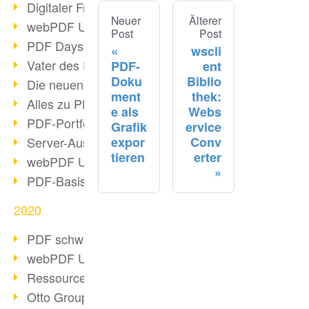
Digitaler Freigabeprozess
Neuer
Älterer
webPDF Update 8.0.0.2255
Post
Post
PDF Days Europe 2021
wscli
Vater des PDF gestorben
PDF-
ent
Doku
Biblio
Die neuen PDF Standards 2020
ment
thek:
Alles zu PDF/A-4
e als
Webs
PDF-Portfolio erstellen
Grafik
ervice
expor
Conv
Server-Auslastung Status-Seite
tieren
erter
webPDF Update 8.0.0.2229
PDF-Basisdatenpflege mit webPDF
2020
PDF schwärzen & bereinigen
webPDF Update 8.0.0.2193
Ressourcen für Entwickler
Otto Group Recruiting