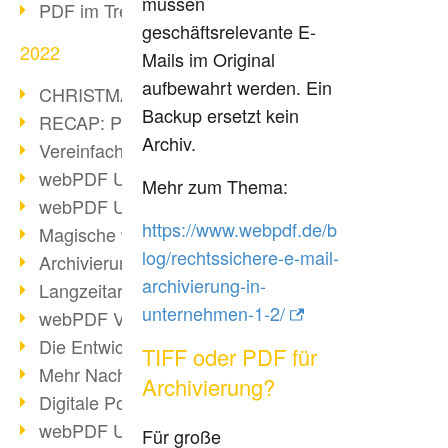
müssen
PDF im Trend
geschäftsrelevante E-
2022
Mails im Original
aufbewahrt werden. Ein
CHRISTMAS 2022 loading
Backup ersetzt kein
RECAP: PDF Days Europe 2022
Archiv.
Vereinfachung Personalprozesse
webPDF Update 8.0.0.2727
Mehr zum Thema:
webPDF Update 9.0.0.2732
https://www.webpdf.de/b
Magische webPDF Version 9
log/rechtssichere-e-mail-
Archivierung: Aufbewahrungsfristen
archivierung-in-
Langzeitarchivierung mit PDF/A
unternehmen-1-2/
webPDF Video - Behind the Scenes
Die Entwicklung von PDF/X
TIFF oder PDF für
Mehr Nachhaltigkeit durch PDF
Archivierung?
Digitale Post als PDF/A
webPDF Update 8.0.0.2531
Für große