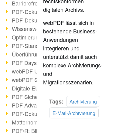
rechtskonformen
Barrierefreie PDF-Dokumente (2/3)
digitalen Archivs.
PDF-Dokumente mit OCR optimieren
PDF-Dokumente barrierefrei?
webPDF lässt sich in
Wissenswertes über E-Signatur
bestehende Business-
Optimierung des PDF-Formats
Anwendungen
PDF-Standards im Überblick
integrieren und
Überführung PDF/A in Archivsystem
unterstützt damit auch
PDF Days Europe 2021
komplexe Archivierungs-
webPDF Update 8.0.0.2282
und
webPDF Statistik-Auswertungen
Migrationsszenarien.
Digitale EU COVID-Zertifikate
PDF Sicherheitseinstellungen
Tags:
Archivierung
PDF Advanced Electronic Signature
E-Mail-Archivierung
PDF-Dokumente neu organisieren
Matterhorn Protokoll 1.1 verfügbar
PDF/R: Bildformat der Zukunft