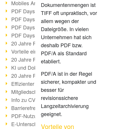
Mobiles Arbeiten mit PDF
Dokumentenmengen ist
PDF Days 2022 Themenblock 3
TIFF oft unpraktisch, vor
PDF Days 2022 Themenblock 2
allem wegen der
PDF Days 2022 Themenblock 1
Dateigröße. In vielen
PDF Days Europe 2022
Unternehmen hat sich
20 Jahre PDF/X (Teil 3)
deshalb PDF bzw.
Vorteile einer PDF-Businesslösung
PDF/A als Standard
20 Jahre PDF/X (Teil 2)
etabliert.
KI und Dokumenten-Management
PDF/A ist in der Regel
20 Jahre PDF/X (Teil 1)
sicherer, kompakter und
Effizienter Dokumenten Workflow
besser für
Mitgliedschaft PDF Association
revisionssichere
Info zu CVE-2022-22965
Langzeitarchivierung
Barrierefreiheit mehr als Inklusion
geeignet.
PDF-Nutzung durch Pandemie
E-Unterschriften für Verwaltung
Vorteile von