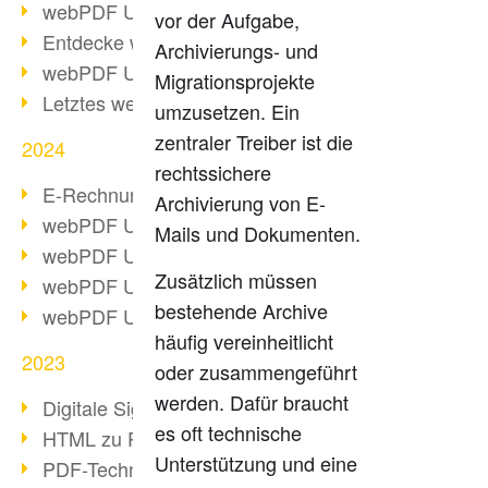
webPDF Update 10.0.2
vor der Aufgabe,
Entdecke webPDF 10
Archivierungs- und
webPDF Update 9.0.0.3655
Migrationsprojekte
Letztes webPDF 8 Update
umzusetzen. Ein
zentraler Treiber ist die
2024
rechtssichere
E-Rechnungsstellung ab 2025
Archivierung von E-
webPDF Update 9.0.0.3584
Mails und Dokumenten.
webPDF Update 9.0.0.3479
Zusätzlich müssen
webPDF Update 9.0.0.3361
bestehende Archive
webPDF Update 9.0.0.3264
häufig vereinheitlicht
2023
oder zusammengeführt
werden. Dafür braucht
Digitale Signatur in PDF
es oft technische
HTML zu PDF
Unterstützung und eine
PDF-Techniken für Barrierefreiheit