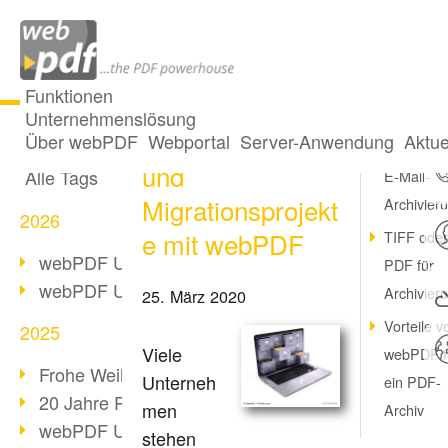
Funktionen
Unternehmenslösung
Archivierungs-
Alle Beiträge
Über webPDF
Webportal
Server-Anwendung
Aktue
Rechtssic
und
Alle Tags
E-Mail-
Migrationsprojekt
Archivier
2026
e mit webPDF
TIFF oder
webPDF Update 10.0.5
PDF für
webPDF Update 10.0.4
Archivier
25. März 2020
Vorteile v
2025
Viele
webPDF f
Frohe Weihnachten & Auszeit
Unterneh
ein PDF-
20 Jahre PDF/A
men
Archiv
webPDF Update 10.0.3
stehen