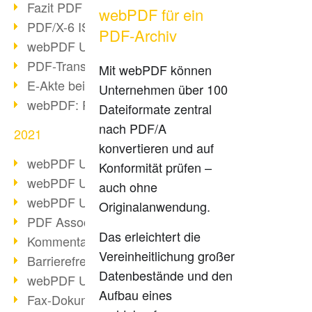
Fazit PDF Days 2021
webPDF für ein
PDF/X-6 ISO-Norm
PDF-Archiv
webPDF Update 8.0.0.2393
PDF-Transparenz beim PDF-Format
Mit webPDF können
E-Akte bei Behörden
Unternehmen über 100
webPDF: PDF-Anhänge verwalten
Dateiformate zentral
nach PDF/A
2021
konvertieren und auf
webPDF Update 8.0.0.2376
Konformität prüfen –
webPDF Update 8.0.0.2374
auch ohne
webPDF Update 8.0.0.2372
Originalanwendung.
PDF Association 2021 Entwicklungen
Das erleichtert die
Kommentare im PDF einfügen
Vereinheitlichung großer
Barrierefreie PDF-Dokumente (3/3)
Datenbestände und den
webPDF Update 8.0.0.2338
Aufbau eines
Fax-Dokumente in Workflow