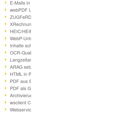
E-Mails in PDF
webPDF Update 8.0.0.2176
ZUGFeRD im Überblick
XRechnung Überblick
HEIC/HEIF-Unterstützung
WebP-Unterstützung
Inhalte schwärzen
OCR-Qualität verbessert
Langzeitarchivierung PDF
ARAG setzt auf webPDF
HTML in PDF umwandeln
PDF aus SAP
PDF als Grafik exportieren
Archivierung & Migration
wsclient Converter
Webservice Toolbox (3)