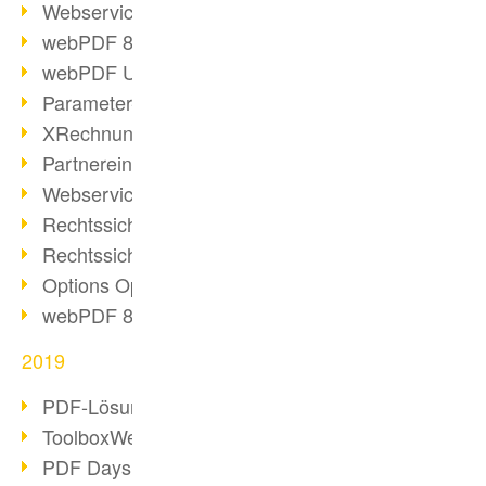
Webservice PDF/A
webPDF 8 Neuerungen (Teil 2)
webPDF Update 8.0.0.2058
Parameter-Umstellung
XRechnung bei deutschen Behörden
Partnereinsatz unserer Software
Webservice Beispiel: XMP-Metadaten
Rechtssichere Mail-Archivierung (2)
Rechtssichere Mail-Archivierung (1)
Options Operation
webPDF 8 Neuerungen (Teil 1)
2019
PDF-Lösung für Unternehmen
ToolboxWebService Print Operation
PDF Days 2020