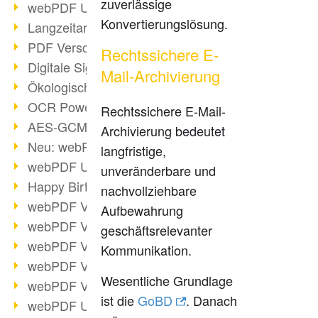
zuverlässige
webPDF Update 9.0.0.3149
Konvertierungslösung.
Langzeitarchivierung mit PDF/A
PDF Verschlüsselung
Rechtssichere E-
Digitale Signaturen
Mail-Archivierung
Ökologischen Abdruck reduzieren
OCR Power für Profis
Rechtssichere E-Mail-
AES-GCM-Unterstützung (PDF 2.0)
Archivierung bedeutet
Neu: webPDF Developer Hub
langfristige,
webPDF Update 9.0.0.2898
unveränderbare und
Happy Birthday, PDF!
nachvollziehbare
webPDF Video-Session 4
Aufbewahrung
webPDF Video-Session 3
geschäftsrelevanter
webPDF Video-Session 2
Kommunikation.
webPDF Video-Session 1
Wesentliche Grundlage
webPDF Video-Session Termine
ist die
GoBD
. Danach
webPDF Update 9.0.0.2843