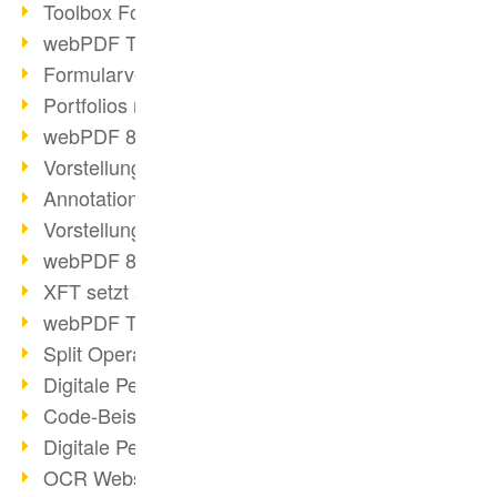
Toolbox Forms Operation
webPDF Toolbox Delete
Formularverarbeitung mit webPDF
Portfolios mit webPDF erstellen
webPDF 8.0 gestartet
Vorstellung weiterer ActionTypes
AnnotationSelection Objekt
Vorstellung weiterer ActionTypes
webPDF 8: Toolbox Neuerungen
XFT setzt auf webPDF
webPDF Toolbox Webservice Image
Split Operation: Dokumente teilen
Digitale Personalakte mit webPDF
Code-Beispiel Attachment Operation
Digitale Personalakte bei REMONDIS
OCR Webservice