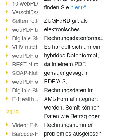
10 webPDF Vorteile für Entwickler
finden Sie
hier
.
Verschlüsselung mit wsclient
ZUGFeRD gilt als
Seiten rotieren mit wsclient
elektronisches
webPDF bei Würth Finance
Rechnungsdatenformat.
Digitale Signaturen - Teil 2
Es handelt sich um ein
VHV nutzt webPDF Preview
hybrides Datenformat,
webPDF als Docker-Container
da in einem PDF,
REST-Nutzung mit webPDF wsclient
genauer gesagt in
SOAP-Nutzung mit webPDF wsclient
PDF/A-3,
webPDF wsclient für Java
Rechnungsdaten im
Digitale Signaturen - Teil 1
XML-Format integriert
E-Health und Digitalisierung
werden. Somit können
2018
Daten wie Betrag oder
Rechnungsnummer
Video: E-Mails in PDF konvertieren
problemlos ausgelesen
Barcode-Formate im Überblick