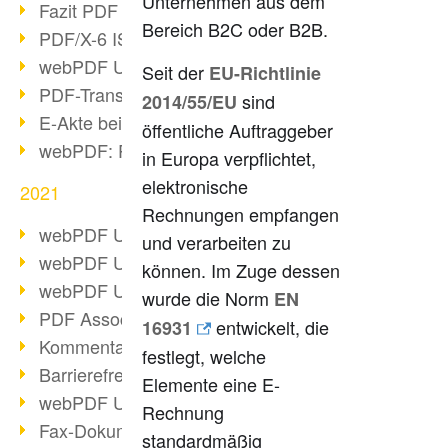
Unternehmen aus dem
Fazit PDF Days 2021
Bereich B2C oder B2B.
PDF/X-6 ISO-Norm
webPDF Update 8.0.0.2393
Seit der
EU-Richtlinie
PDF-Transparenz beim PDF-Format
sind
2014/55/EU
E-Akte bei Behörden
öffentliche Auftraggeber
webPDF: PDF-Anhänge verwalten
in Europa verpflichtet,
elektronische
2021
Rechnungen empfangen
webPDF Update 8.0.0.2376
und verarbeiten zu
webPDF Update 8.0.0.2374
können. Im Zuge dessen
webPDF Update 8.0.0.2372
wurde die Norm
EN
PDF Association 2021 Entwicklungen
entwickelt, die
16931
Kommentare im PDF einfügen
festlegt, welche
Barrierefreie PDF-Dokumente (3/3)
Elemente eine E-
webPDF Update 8.0.0.2338
Rechnung
Fax-Dokumente in Workflow
standardmäßig