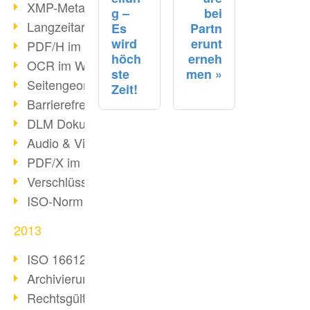
XMP-Metadaten
g –
bei
Langzeitarchivierung mit PDF/A
Es
Partn
wird
erunt
PDF/H im Gesundheitswesen
höch
erneh
OCR im Wandel
ste
men
Seitengeometrie in PDFs
Zeit!
Barrierefreiheit & PDF/UA
DLM Dokumentenzyklus
Audio & Video in PDF
PDF/X im Druckprozess
Verschlüsselung von PDF
ISO-Norm 24517
2013
ISO 16612-2: PDF/VT
Archivierung von E-Mails
Rechtsgültige Archivierung (PDF/A)