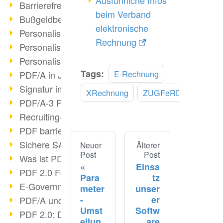
Barrierefreie PDF/UA
beim Verband
Bußgeldbescheide & PDF/A
elektronische
Personalisierter Druck III
Rechnung
Personalisierter Druck II
Personalisierter Druck I
Tags:
E-Rechnung
PDF/A in Justiz & Verwaltung
Signatur im PDF/A
XRechnung
ZUGFeRD
PDF/A-3 Funktionen
Recruiting-Prozesse optimieren
PDF barrierefrei
Sichere SAP-Archivierung
Neuer
Älterer
Post
Post
Was ist PDF?
Einsa
PDF 2.0 Fortschritt?
Para
tz
E-Government & DMS
meter
unser
-
er
PDF/A und ISO 32000-2
Umst
Softw
PDF 2.0: Digitale Signaturen
ellun
are