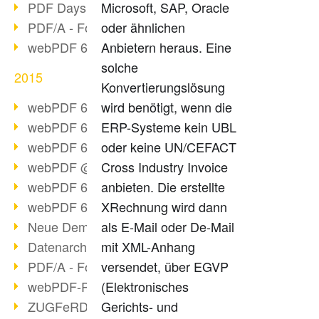
PDF Days Europe 2016
Microsoft, SAP, Oracle
PDF/A - Format der Zukunft (2)
oder ähnlichen
webPDF 6.0 Video-Serie (Folge 3)
Anbietern heraus. Eine
solche
2015
Konvertierungslösung
webPDF 6.0 als VM
wird benötigt, wenn die
webPDF 6.0 Video-Serie (Übersicht)
ERP-Systeme kein UBL
webPDF 6.0 Video-Serie (Folge 2)
oder keine UN/CEFACT
webPDF @ DOAG 2015
Cross Industry Invoice
webPDF 6.0 Video-Serie (Folge 1)
anbieten. Die erstellte
webPDF 6.0 am Start
XRechnung wird dann
Neue Demo-Version online
als E-Mail oder De-Mail
Datenarchivierung aus SAP
mit XML-Anhang
PDF/A - Format der Zukunft (1)
versendet, über EGVP
webPDF-Portal Preview
(Elektronisches
ZUGFeRD als Standard
Gerichts- und