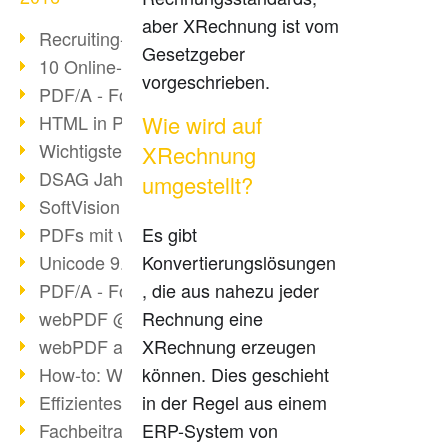
aber XRechnung ist vom
Recruiting-Prozess mit webPDF
Gesetzgeber
10 Online-Bewerbung-Tipps
vorgeschrieben.
PDF/A - Format der Zukunft (4)
HTML in PDF konvertieren
Wie wird auf
Wichtigste Datei-/Grafikformate
XRechnung
DSAG Jahreskongress in Nürnberg
umgestellt?
SoftVision auf der DSAG
PDFs mit webPDF bearbeiten
Es gibt
Unicode 9.0 Release in 2016
Konvertierungslösungen
PDF/A - Format der Zukunft (3)
, die aus nahezu jeder
webPDF @ tools 2016
Rechnung eine
webPDF auf tools in Berlin
XRechnung erzeugen
How-to: Webservices verwenden
können. Dies geschieht
Effizientes digitales Arbeiten
in der Regel aus einem
Fachbeitrag tools 2016
ERP-System von