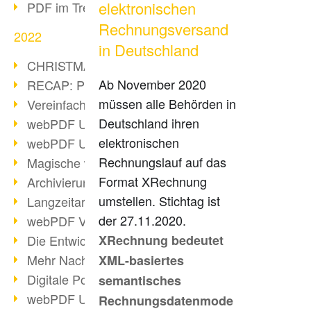
elektronischen
PDF im Trend
Rechnungsversand
2022
in Deutschland
CHRISTMAS 2022 loading
Ab November 2020
RECAP: PDF Days Europe 2022
müssen alle Behörden in
Vereinfachung Personalprozesse
Deutschland ihren
webPDF Update 8.0.0.2727
elektronischen
webPDF Update 9.0.0.2732
Rechnungslauf auf das
Magische webPDF Version 9
Format XRechnung
Archivierung: Aufbewahrungsfristen
umstellen. Stichtag ist
Langzeitarchivierung mit PDF/A
der 27.11.2020.
webPDF Video - Behind the Scenes
Die Entwicklung von PDF/X
XRechnung bedeutet
Mehr Nachhaltigkeit durch PDF
XML-basiertes
Digitale Post als PDF/A
semantisches
webPDF Update 8.0.0.2531
Rechnungsdatenmode