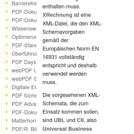
Barrierefreie PDF-Dokumente (2/3)
enthalten muss.
PDF-Dokumente mit OCR optimieren
ist eine
XRechnung
PDF-Dokumente barrierefrei?
XML-Datei, die den XML-
Wissenswertes über E-Signatur
Schemavorgaben
Optimierung des PDF-Formats
gemäß der
PDF-Standards im Überblick
Europäischen Norm EN
Überführung PDF/A in Archivsystem
16931 vollständig
PDF Days Europe 2021
entspricht und deshalb
webPDF Update 8.0.0.2282
verwendet werden
webPDF Statistik-Auswertungen
muss.
Digitale EU COVID-Zertifikate
Die vorgesehenen XML-
PDF Sicherheitseinstellungen
Schemata, die zum
PDF Advanced Electronic Signature
Einsatz kommen sollen,
PDF-Dokumente neu organisieren
sind
und
, also
UBL
CII
Matterhorn Protokoll 1.1 verfügbar
PDF/R: Bildformat der Zukunft
Universal Business