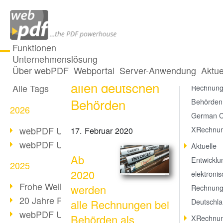
Funktionen
Unternehmenslösung
XRechnung bei
Alle Beiträge
Über webPDF
Webportal
Server-Anwendung
Aktue
Ab 2020 w
allen deutschen
Alle Tags
Rechnung
Behörden
Behörden 
2026
German 
webPDF Update 10.0.5
XRechnung
17. Februar 2020
webPDF Update 10.0.4
Aktuelle
Ab
Entwicklu
2025
2020
elektroni
Frohe Weihnachten & Auszeit
werden
Rechnung
20 Jahre PDF/A
Deutschl
alle Rechnungen bei
webPDF Update 10.0.3
Behörden als
XRechnun