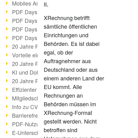
Mobiles Arbeiten mit PDF
ll.
PDF Days 2022 Themenblock 3
XRechnung betrifft
PDF Days 2022 Themenblock 2
sämtliche öffentlichen
PDF Days 2022 Themenblock 1
Einrichtungen und
PDF Days Europe 2022
Behörden. Es ist dabei
20 Jahre PDF/X (Teil 3)
egal, ob der
Vorteile einer PDF-Businesslösung
Auftragnehmer aus
20 Jahre PDF/X (Teil 2)
Deutschland oder aus
KI und Dokumenten-Management
einem anderen Land der
20 Jahre PDF/X (Teil 1)
EU kommt. Alle
Effizienter Dokumenten Workflow
Rechnungen an
Mitgliedschaft PDF Association
Behörden müssen im
Info zu CVE-2022-22965
XRechnung-Format
Barrierefreiheit mehr als Inklusion
gestellt werden. Nicht
PDF-Nutzung durch Pandemie
betroffen sind
E-Unterschriften für Verwaltung