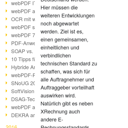
webPDF IT-Tage 2017
Hier müssen die
webPDF auf IT-Tagen 2017
weiteren Entwicklungen
OCR mit webPDF
noch abgewartet
webPDF senkt Admin-Kosten
werden. Ziel ist es,
webPDF 7.0 Release
einen gemeinsamen,
PDF-Anwendung für Unternehmen
einheitlichen und
SOAP vs. RESTful
verbindlichen
10 Tipps für PDF-Arbeit
technischen Standard zu
Hybride Archivierung mit PDF/A-3
schaffen, was sich für
webPDF-Preview für Personalakten
alle Auftragnehmer und
SNoUG 2017 Rückblick
Auftraggeber vorteilhaft
SoftVision auf der SNoUG
auswirken wird.
DSAG-TechDays 2017 Rückblick
Natürlich gibt es neben
webPDF auf DSAG-TechDays 2017
XRechnung auch
DEKRA arbeitet mit webPDF
andere E-
2016
Rechnungsstandards,