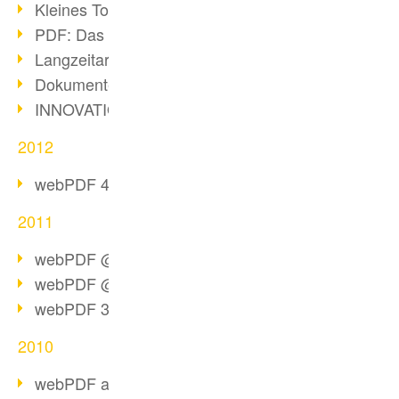
Kleines Tool, große Wirkung
PDF: Das Format für alle Fälle
Langzeitarchivierung mit PDF/A
Dokumente im Browser konvertieren
INNOVATIONSPREIS-IT 2013
2012
webPDF 4.0 steht zur Verfügung!
2011
webPDF @ DMS EXPO Resümee
webPDF @ DMS Expo 2011
webPDF 3.0 steht bereit!
2010
webPDF als 64bit-Edition