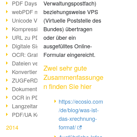
PDF Days Europe in Köln
Verwaltungspostfach)
webPDF meets tools 2015
beziehungsweise VPS
Unicode Version 8.0 erschienen
(Virtuelle Poststelle des
Kompression bei Scans
Bundes) übertragen
URL zu PDF via webPDF
oder über ein
Digitale Signatur mit webPDF
ausgefülltes Online-
OCR: Grafik zu PDF
Formular eingereicht.
Dateien verbinden
Zwei sehr gute
Konvertierung über 100 Formate
Zusammenfassunge
ZUGFeRD & GoBD
n finden Sie hier
Dokumente konform konvertieren
OCR in PDF
https://ecosio.com
Langzeitarchivierung SAP
/de/blog/was-ist-
PDF/UA Kommunikation
das-xrechnung-
format/
2014
Ausführliche Infos