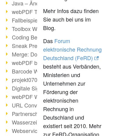
Java – Änderungen der Bedingungen
Mehr Infos dazu finden
webPDF Toolbox Description
Sie auch bei uns im
Fallbeispiel: Fusion von Archiven
Blog.
Toolbox WebService Extraction
Coding Beispiel: Annotationen
Das
Forum
Sneak Preview des webPDF Portals
elektronische Rechnung
Merge: Dokumente zusammenfügen
Deutschland (FeRD)
webPDF bei Infoniqa
besteht aus Verbänden,
Barcode Webservice
Ministerien und
projekt0708 & webPDF
Unternehmen zur
Digitale Signaturen - Teil 3
Förderung der
webPDF Webservices Signature
elektronischen
URL Converter mit wsclient
Rechnung in
Partnerschaft mit d.vinci
Deutschland und
Wasserzeichen per wsclient
existiert seit 2010. Mehr
Webservice via Ant-Task Bibliothek
zur FeRD-Organisation