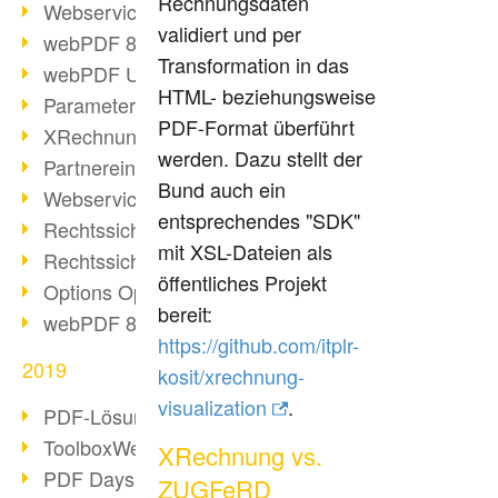
Rechnungsdaten
Webservice PDF/A
validiert und per
webPDF 8 Neuerungen (Teil 2)
Transformation in das
webPDF Update 8.0.0.2058
HTML- beziehungsweise
Parameter-Umstellung
PDF-Format überführt
XRechnung bei deutschen Behörden
werden. Dazu stellt der
Partnereinsatz unserer Software
Bund auch ein
Webservice Beispiel: XMP-Metadaten
entsprechendes "SDK"
Rechtssichere Mail-Archivierung (2)
mit XSL-Dateien als
Rechtssichere Mail-Archivierung (1)
öffentliches Projekt
Options Operation
bereit:
webPDF 8 Neuerungen (Teil 1)
https://github.com/itplr-
2019
kosit/xrechnung-
visualization
.
PDF-Lösung für Unternehmen
ToolboxWebService Print Operation
XRechnung vs.
PDF Days 2020
ZUGFeRD