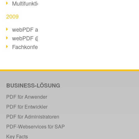
Multifunktionswerkzeug webPDF 2.0
2009
webPDF als Virtual Appliance
webPDF @ Top 20 IT-Produkte
Fachkonferenz PDF/A
BUSINESS-LÖSUNG
PDF für Anwender
PDF für Entwickler
PDF für Administratoren
PDF-Webservices für SAP
Key Facts