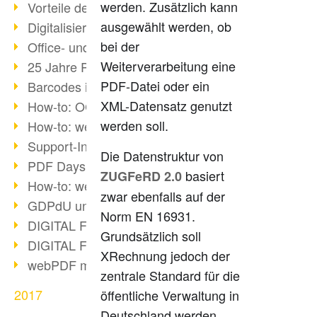
werden. Zusätzlich kann
Vorteile des webPDF-Portals
ausgewählt werden, ob
Digitalisierung - Papierloses Büro
bei der
Office- und SharePoint-Bridge
Weiterverarbeitung eine
25 Jahre PDF
PDF-Datei oder ein
Barcodes in PDF-Dokumenten
XML-Datensatz genutzt
How-to: OCR mit webPDF 7
werden soll.
How-to: webPDF Optionen
Support-Infos für webPDF
Die Datenstruktur von
PDF Days Europe 2018
basiert
ZUGFeRD 2.0
How-to: webPDF Webservices
zwar ebenfalls auf der
GDPdU und GoBD
Norm EN 16931.
DIGITAL FUTUREcongress Rückblick
Grundsätzlich soll
DIGITAL FUTUREcongress 2018
XRechnung jedoch der
webPDF mit Ruby via REST
zentrale Standard für die
2017
öffentliche Verwaltung in
Deutschland werden.