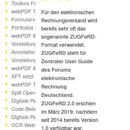
Toolbox Forms Operation
webPDF Toolbox Delete
Für den elektronischen
Formularverarbeitung mit webPDF
Rechnungsversand wird
Portfolios mit webPDF erstellen
bereits sehr oft das
webPDF 8.0 gestartet
sogenannte ZUGFeRD-
Vorstellung weiterer ActionTypes
Format verwendet.
AnnotationSelection Objekt
steht für
ZUGFeRD
Vorstellung weiterer ActionTypes
Zentraler User Guide
webPDF 8: Toolbox Neuerungen
des Forums
XFT setzt auf webPDF
elektronische
webPDF Toolbox Webservice Image
Rechnung
Split Operation: Dokumente teilen
.
Deutschland
Digitale Personalakte mit webPDF
erschien
ZUGFeRD 2.0
Code-Beispiel Attachment Operation
im März 2019, nachdem
Digitale Personalakte bei REMONDIS
seit 2014 bereits Version
OCR Webservice
1.0 verfügbar war.