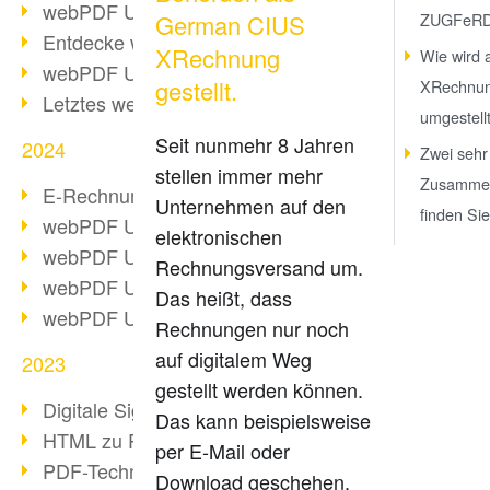
webPDF Update 10.0.2
German CIUS
ZUGFeR
Entdecke webPDF 10
XRechnung
Wie wird 
webPDF Update 9.0.0.3655
gestellt.
XRechnu
Letztes webPDF 8 Update
umgestell
Seit nunmehr 8 Jahren
2024
Zwei sehr
stellen immer mehr
Zusamme
E-Rechnungsstellung ab 2025
Unternehmen auf den
finden Sie
webPDF Update 9.0.0.3584
elektronischen
webPDF Update 9.0.0.3479
Rechnungsversand um.
webPDF Update 9.0.0.3361
Das heißt, dass
webPDF Update 9.0.0.3264
Rechnungen nur noch
auf digitalem Weg
2023
gestellt werden können.
Digitale Signatur in PDF
Das kann beispielsweise
HTML zu PDF
per E-Mail oder
PDF-Techniken für Barrierefreiheit
Download geschehen.