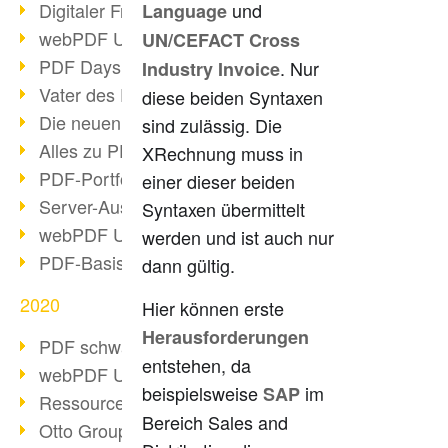
Digitaler Freigabeprozess
und
Language
webPDF Update 8.0.0.2255
UN/CEFACT Cross
PDF Days Europe 2021
. Nur
Industry Invoice
Vater des PDF gestorben
diese beiden Syntaxen
Die neuen PDF Standards 2020
sind zulässig. Die
Alles zu PDF/A-4
XRechnung muss in
PDF-Portfolio erstellen
einer dieser beiden
Server-Auslastung Status-Seite
Syntaxen übermittelt
webPDF Update 8.0.0.2229
werden und ist auch nur
PDF-Basisdatenpflege mit webPDF
dann gültig.
2020
Hier können erste
Herausforderungen
PDF schwärzen & bereinigen
entstehen, da
webPDF Update 8.0.0.2193
beispielsweise
im
SAP
Ressourcen für Entwickler
Bereich Sales and
Otto Group Recruiting