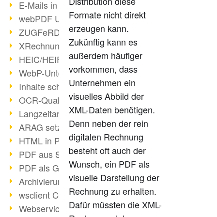
Distribution diese
E-Mails in PDF
Formate nicht direkt
webPDF Update 8.0.0.2176
erzeugen kann.
ZUGFeRD im Überblick
Zukünftig kann es
XRechnung Überblick
außerdem häufiger
HEIC/HEIF-Unterstützung
vorkommen, dass
WebP-Unterstützung
Unternehmen ein
Inhalte schwärzen
visuelles Abbild der
OCR-Qualität verbessert
XML-Daten benötigen.
Langzeitarchivierung PDF
Denn neben der rein
ARAG setzt auf webPDF
digitalen Rechnung
HTML in PDF umwandeln
besteht oft auch der
PDF aus SAP
Wunsch, ein PDF als
PDF als Grafik exportieren
visuelle Darstellung der
Archivierung & Migration
Rechnung zu erhalten.
wsclient Converter
Dafür müssten die XML-
Webservice Toolbox (3)