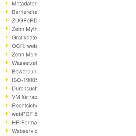
Metadaten in PDF-Dateien
Barrierefreiheit mit PDF/UA
ZUGFeRD: E-Rechnung erklärt
Zehn Mythen über PDF/A
Grafikdateien mit webPDF erstellen
OCR: webPDF wandelt Grafiken
Zehn Merksätze des BITKOM
Wasserzeichen im PDF
Bewerbung als PDF gestalten
ISO-19005 kompakt
Durchsuchbare PDF erstellen
VM für rapid deployment
Rechtsicherheit - Digitale Signatur
webPDF 5 Feedback umgesetzt
HR Formatvereinheitlichung
Webservices für Software-Entwickler