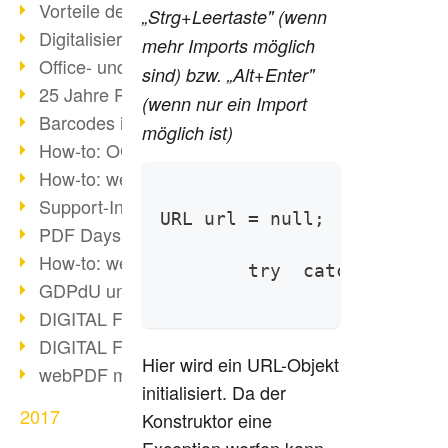
Vorteile des webPDF-Portals
„Strg+Leertaste" (wenn
Digitalisierung - Papierloses Büro
mehr Imports möglich
Office- und SharePoint-Bridge
sind) bzw. „Alt+Enter"
25 Jahre PDF
(wenn nur ein Import
Barcodes in PDF-Dokumenten
möglich ist)
How-to: OCR mit webPDF 7
How-to: webPDF Optionen
Support-Infos für webPDF
URL url = null;
PDF Days Europe 2018
How-to: webPDF Webservices
        try  catch (Malfor
GDPdU und GoBD
DIGITAL FUTUREcongress Rückblick
DIGITAL FUTUREcongress 2018
Hier wird ein URL-Objekt
webPDF mit Ruby via REST
initialisiert. Da der
2017
Konstruktor eine