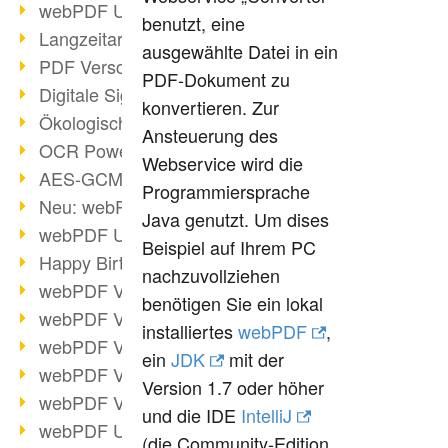
webPDF Update 9.0.0.3149
benutzt, eine
Langzeitarchivierung mit PDF/A
ausgewählte Datei in ein
PDF Verschlüsselung
PDF-Dokument zu
Digitale Signaturen
konvertieren. Zur
Ökologischen Abdruck reduzieren
Ansteuerung des
OCR Power für Profis
Webservice wird die
AES-GCM-Unterstützung (PDF 2.0)
Programmiersprache
Neu: webPDF Developer Hub
Java genutzt. Um dises
webPDF Update 9.0.0.2898
Beispiel auf Ihrem PC
Happy Birthday, PDF!
nachzuvollziehen
webPDF Video-Session 4
benötigen Sie ein lokal
webPDF Video-Session 3
installiertes
webPDF
,
webPDF Video-Session 2
ein
JDK
mit der
webPDF Video-Session 1
Version 1.7 oder höher
webPDF Video-Session Termine
und die IDE
IntelliJ
webPDF Update 9.0.0.2843
(die Community-Edition