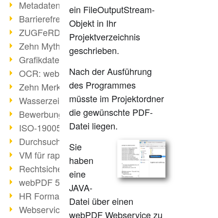
Metadaten in PDF-Dateien
ein FileOutputStream-
Barrierefreiheit mit PDF/UA
Objekt in Ihr
ZUGFeRD: E-Rechnung erklärt
Projektverzeichnis
Zehn Mythen über PDF/A
geschrieben.
Grafikdateien mit webPDF erstellen
Nach der Ausführung
OCR: webPDF wandelt Grafiken
des Programmes
Zehn Merksätze des BITKOM
müsste im Projektordner
Wasserzeichen im PDF
die gewünschte PDF-
Bewerbung als PDF gestalten
Datei liegen.
ISO-19005 kompakt
Durchsuchbare PDF erstellen
Sie
VM für rapid deployment
haben
Rechtsicherheit - Digitale Signatur
eine
webPDF 5 Feedback umgesetzt
JAVA-
HR Formatvereinheitlichung
Datei über einen
Webservices für Software-Entwickler
webPDF Webservice zu