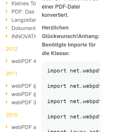
Kleines Tool, große Wirkung
einer PDF-Datei
PDF: Das Format für alle Fälle
konvertiert.
Langzeitarchivierung mit PDF/A
Herzlichen
Dokumente im Browser konvertieren
Glückwunsch!Anhang
:
INNOVATIONSPREIS-IT 2013
Ben
ötigte Importe für
2012
die Klasse:
webPDF 4.0 steht zur Verfügung!
import net.webpdf.converte
2011
webPDF @ DMS EXPO Resümee
import net.webpdf.converte
webPDF @ DMS Expo 2011
import net.webpdf.converte
webPDF 3.0 steht bereit!
2010
import net.webpdf.converte
webPDF als 64bit-Edition
import javax.activation.Da