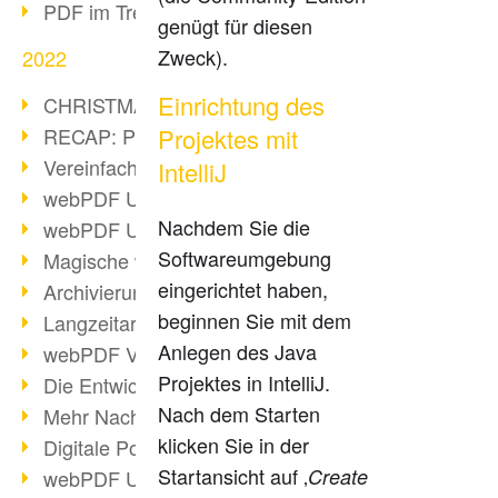
PDF im Trend
genügt für diesen
Zweck).
2022
Einrichtung des
CHRISTMAS 2022 loading
RECAP: PDF Days Europe 2022
Projektes mit
Vereinfachung Personalprozesse
IntelliJ
webPDF Update 8.0.0.2727
Nachdem Sie die
webPDF Update 9.0.0.2732
Softwareumgebung
Magische webPDF Version 9
eingerichtet haben,
Archivierung: Aufbewahrungsfristen
beginnen Sie mit dem
Langzeitarchivierung mit PDF/A
Anlegen des Java
webPDF Video - Behind the Scenes
Projektes in IntelliJ.
Die Entwicklung von PDF/X
Nach dem Starten
Mehr Nachhaltigkeit durch PDF
klicken Sie in der
Digitale Post als PDF/A
Startansicht auf ‚
Create
webPDF Update 8.0.0.2531