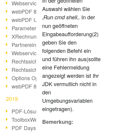
In der geöffneten
Webservice PDF/A
Auswahl wählen Sie
webPDF 8 Neuerungen (Teil 2)
‚
‚. In der
Run cmd shell
webPDF Update 8.0.0.2058
nun geöffneten
Parameter-Umstellung
Eingabeaufforderung(2)
XRechnung bei deutschen Behörden
geben Sie den
Partnereinsatz unserer Software
folgenden Befehl ein
Webservice Beispiel: XMP-Metadaten
und führen ihn aus(sollte
Rechtssichere Mail-Archivierung (2)
eine Fehlermeldung
Rechtssichere Mail-Archivierung (1)
angezeigt werden ist Ihr
Options Operation
JDK vermutlich nicht in
webPDF 8 Neuerungen (Teil 1)
den
2019
Umgebungsvariablen
eingetragen).
PDF-Lösung für Unternehmen
ToolboxWebService Print Operation
Bemerkung:
PDF Days 2020