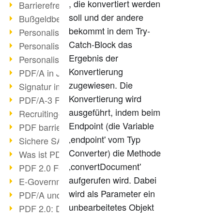
, die konvertiert werden
Barrierefreie PDF/UA
soll und der andere
Bußgeldbescheide & PDF/A
bekommt in dem Try-
Personalisierter Druck III
Catch-Block das
Personalisierter Druck II
Ergebnis der
Personalisierter Druck I
Konvertierung
PDF/A in Justiz & Verwaltung
zugewiesen. Die
Signatur im PDF/A
Konvertierung wird
PDF/A-3 Funktionen
ausgeführt, indem beim
Recruiting-Prozesse optimieren
Endpoint (die Variable
PDF barrierefrei
‚endpoint' vom Typ
Sichere SAP-Archivierung
Converter) die Methode
Was ist PDF?
‚convertDocument'
PDF 2.0 Fortschritt?
aufgerufen wird. Dabei
E-Government & DMS
wird als Parameter ein
PDF/A und ISO 32000-2
unbearbeitetes Objekt
PDF 2.0: Digitale Signaturen