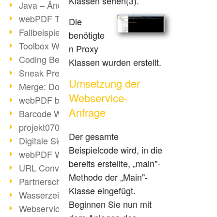
Klassen sehen(3).
Java – Änderungen der Bedingungen
webPDF Toolbox Description
Die
Fallbeispiel: Fusion von Archiven
benötigte
Toolbox WebService Extraction
n Proxy
Coding Beispiel: Annotationen
Klassen wurden erstellt.
Sneak Preview des webPDF Portals
Umsetzung der
Merge: Dokumente zusammenfügen
Webservice-
webPDF bei Infoniqa
Anfrage
Barcode Webservice
projekt0708 & webPDF
Der gesamte
Digitale Signaturen - Teil 3
Beispielcode wird, in die
webPDF Webservices Signature
bereits erstellte, „main"-
URL Converter mit wsclient
Methode der „Main"-
Partnerschaft mit d.vinci
Klasse eingefügt.
Wasserzeichen per wsclient
Beginnen Sie nun mit
Webservice via Ant-Task Bibliothek