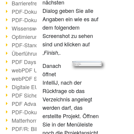
nächsten
Barrierefreie PDF-Dokumente (2/3)
Dialog geben Sie alle
PDF-Dokumente mit OCR optimieren
Angaben ein wie es auf
PDF-Dokumente barrierefrei?
dem folgendem
Wissenswertes über E-Signatur
Screenshot zu sehen
Optimierung des PDF-Formats
sind und klicken auf
PDF-Standards im Überblick
‚
‚.
Finish
Überführung PDF/A in Archivsystem
PDF Days Europe 2021
Danach
webPDF Update 8.0.0.2282
öffnet
webPDF Statistik-Auswertungen
IntelliJ, nach der
Digitale EU COVID-Zertifikate
Rückfrage ob das
PDF Sicherheitseinstellungen
Verzeichnis angelegt
PDF Advanced Electronic Signature
werden darf, das
PDF-Dokumente neu organisieren
erstellte Projekt. Öffnen
Matterhorn Protokoll 1.1 verfügbar
Sie in der Menüleiste
PDF/R: Bildformat der Zukunft
noch die Projektansicht