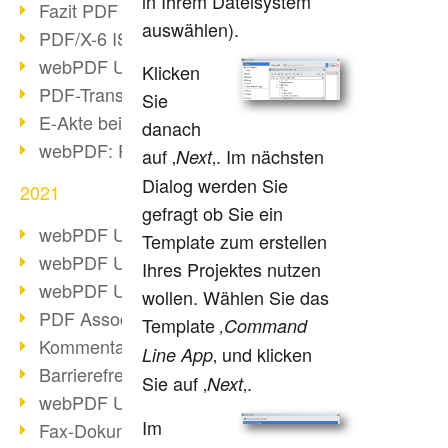
in Ihrem Dateisystem
Fazit PDF Days 2021
auswählen).
PDF/X-6 ISO-Norm
webPDF Update 8.0.0.2393
Klicken
PDF-Transparenz beim PDF-Format
Sie
E-Akte bei Behörden
danach
webPDF: PDF-Anhänge verwalten
auf ‚
‚. Im nächsten
Next
Dialog werden Sie
2021
gefragt ob Sie ein
webPDF Update 8.0.0.2376
Template zum erstellen
webPDF Update 8.0.0.2374
Ihres Projektes nutzen
webPDF Update 8.0.0.2372
wollen. Wählen Sie das
PDF Association 2021 Entwicklungen
Template
‚Command
Kommentare im PDF einfügen
‚ und klicken
Line App
Barrierefreie PDF-Dokumente (3/3)
Sie auf ‚
‚.
Next
webPDF Update 8.0.0.2338
Im
Fax-Dokumente in Workflow