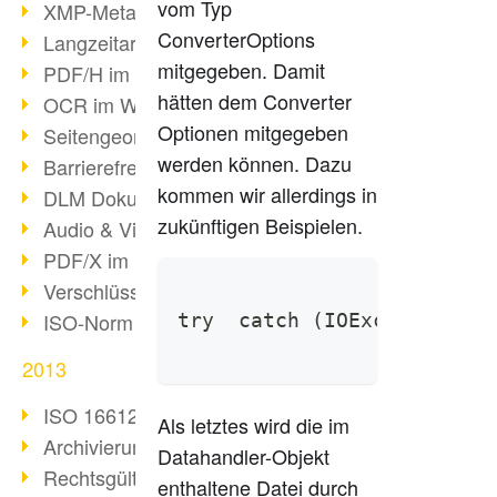
vom Typ
XMP-Metadaten
ConverterOptions
Langzeitarchivierung mit PDF/A
mitgegeben. Damit
PDF/H im Gesundheitswesen
hätten dem Converter
OCR im Wandel
Optionen mitgegeben
Seitengeometrie in PDFs
werden können. Dazu
Barrierefreiheit & PDF/UA
kommen wir allerdings in
DLM Dokumentenzyklus
zukünftigen Beispielen.
Audio & Video in PDF
PDF/X im Druckprozess
Verschlüsselung von PDF
ISO-Norm 24517
try  catch (IOException ex
2013
ISO 16612-2: PDF/VT
Als letztes wird die im
Archivierung von E-Mails
Datahandler-Objekt
Rechtsgültige Archivierung (PDF/A)
enthaltene Datei durch