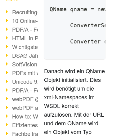
QName qname = new QName("h
Recruiting-Prozess mit webPDF
10 Online-Bewerbung-Tipps
      ConverterService ser
PDF/A - Format der Zukunft (4)
HTML in PDF konvertieren
      Converter endpoint =
Wichtigste Datei-/Grafikformate
DSAG Jahreskongress in Nürnberg
SoftVision auf der DSAG
Danach wird ein QName
PDFs mit webPDF bearbeiten
Objekt initialisiert. Dies
Unicode 9.0 Release in 2016
wird benötigt um die
PDF/A - Format der Zukunft (3)
xml-Namespaces im
webPDF @ tools 2016
WSDL korrekt
webPDF auf tools in Berlin
aufzulösen. Mit der URL
How-to: Webservices verwenden
und dem QName wird
Effizientes digitales Arbeiten
ein Objekt vom Typ
Fachbeitrag tools 2016