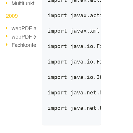
Multifunktionswerkzeug webPDF 2.0
2009
import javax.activation.Fi
webPDF als Virtual Appliance
import javax.xml.namespace
webPDF @ Top 20 IT-Produkte
Fachkonferenz PDF/A
import java.io.File;
import java.io.FileOutputS
import java.io.IOException
import java.net.MalformedU
import java.net.URL;