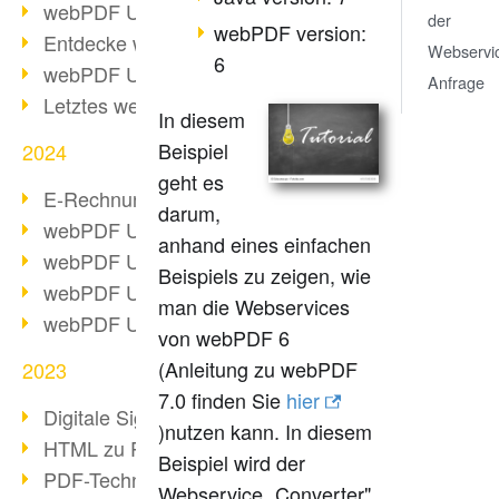
webPDF Update 10.0.2
der
webPDF version:
Entdecke webPDF 10
Webservi
6
webPDF Update 9.0.0.3655
Anfrage
Letztes webPDF 8 Update
In diesem
Beispiel
2024
geht es
E-Rechnungsstellung ab 2025
darum,
webPDF Update 9.0.0.3584
anhand eines einfachen
webPDF Update 9.0.0.3479
Beispiels zu zeigen, wie
webPDF Update 9.0.0.3361
man die Webservices
webPDF Update 9.0.0.3264
von webPDF 6
(Anleitung zu webPDF
2023
7.0 finden Sie
hier
Digitale Signatur in PDF
)nutzen kann. In diesem
HTML zu PDF
Beispiel wird der
PDF-Techniken für Barrierefreiheit
Webservice „Converter"