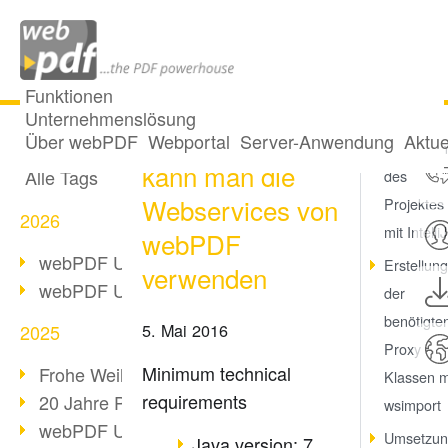
Funktionen
Unternehmenslösung
How-to: Wie
Alle Beiträge
Über webPDF
Webportal
Server-Anwendung
Aktue
Einrichtu
kann man die
Alle Tags
des
Webservices von
Projektes
2026
mit IntelliJ
webPDF
webPDF Update 10.0.5
Erstellung
verwenden
webPDF Update 10.0.4
der
benötigte
5. Mai 2016
2025
Proxy
Minimum technical
Frohe Weihnachten & Auszeit
Klassen m
requirements
20 Jahre PDF/A
wsimport
webPDF Update 10.0.3
Umsetzun
Java version: 7