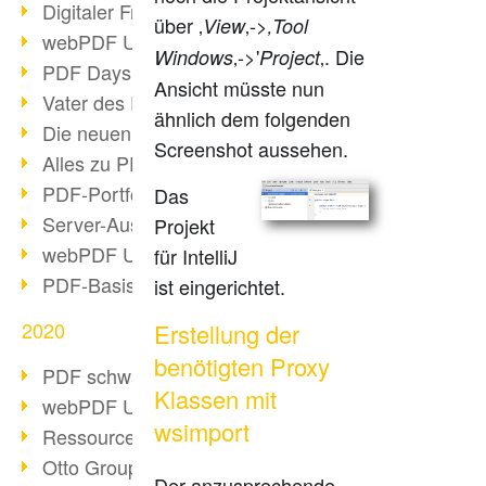
Digitaler Freigabeprozess
über ‚
‚->
View
‚Tool
webPDF Update 8.0.0.2255
‚->'
‚. Die
Windows
Project
PDF Days Europe 2021
Ansicht müsste nun
Vater des PDF gestorben
ähnlich dem folgenden
Die neuen PDF Standards 2020
Screenshot aussehen.
Alles zu PDF/A-4
PDF-Portfolio erstellen
Das
Server-Auslastung Status-Seite
Projekt
webPDF Update 8.0.0.2229
für IntelliJ
PDF-Basisdatenpflege mit webPDF
ist eingerichtet.
2020
Erstellung der
benötigten Proxy
PDF schwärzen & bereinigen
Klassen mit
webPDF Update 8.0.0.2193
wsimport
Ressourcen für Entwickler
Otto Group Recruiting
Der anzusprechende