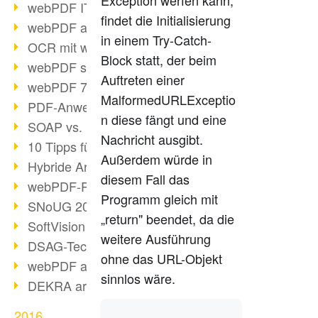
Exception werfen kann,
webPDF IT-Tage 2017
findet die Initialisierung
webPDF auf IT-Tagen 2017
in einem Try-Catch-
OCR mit webPDF
Block statt, der beim
webPDF senkt Admin-Kosten
Auftreten einer
webPDF 7.0 Release
MalformedURLExceptio
PDF-Anwendung für Unternehmen
n diese fängt und eine
SOAP vs. RESTful
Nachricht ausgibt.
10 Tipps für PDF-Arbeit
Außerdem würde in
Hybride Archivierung mit PDF/A-3
diesem Fall das
webPDF-Preview für Personalakten
Programm gleich mit
SNoUG 2017 Rückblick
„return" beendet, da die
SoftVision auf der SNoUG
weitere Ausführung
DSAG-TechDays 2017 Rückblick
ohne das URL-Objekt
webPDF auf DSAG-TechDays 2017
sinnlos wäre.
DEKRA arbeitet mit webPDF
2016