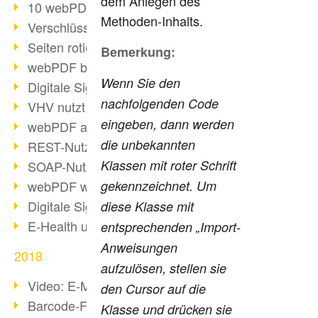
dem Anlegen des
10 webPDF Vorteile für Entwickler
Methoden-Inhalts.
Verschlüsselung mit wsclient
Seiten rotieren mit wsclient
Bemerkung:
webPDF bei Würth Finance
Wenn Sie den
Digitale Signaturen - Teil 2
nachfolgenden Code
VHV nutzt webPDF Preview
eingeben, dann werden
webPDF als Docker-Container
die unbekannten
REST-Nutzung mit webPDF wsclient
Klassen mit roter Schrift
SOAP-Nutzung mit webPDF wsclient
gekennzeichnet. Um
webPDF wsclient für Java
Digitale Signaturen - Teil 1
diese Klasse mit
E-Health und Digitalisierung
entsprechenden „Import-
Anweisungen
2018
aufzulösen, stellen sie
Video: E-Mails in PDF konvertieren
den Cursor auf die
Barcode-Formate im Überblick
Klasse und drücken sie