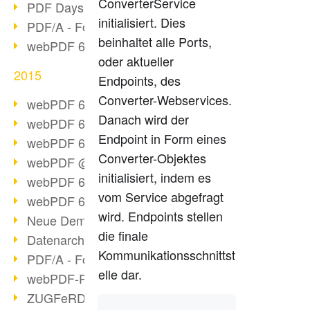
ConverterService
PDF Days Europe 2016
initialisiert. Dies
PDF/A - Format der Zukunft (2)
beinhaltet alle Ports,
webPDF 6.0 Video-Serie (Folge 3)
oder aktueller
2015
Endpoints, des
Converter-Webservices.
webPDF 6.0 als VM
Danach wird der
webPDF 6.0 Video-Serie (Übersicht)
Endpoint in Form eines
webPDF 6.0 Video-Serie (Folge 2)
Converter-Objektes
webPDF @ DOAG 2015
initialisiert, indem es
webPDF 6.0 Video-Serie (Folge 1)
vom Service abgefragt
webPDF 6.0 am Start
wird. Endpoints stellen
Neue Demo-Version online
die finale
Datenarchivierung aus SAP
Kommunikationsschnittst
PDF/A - Format der Zukunft (1)
elle dar.
webPDF-Portal Preview
ZUGFeRD als Standard