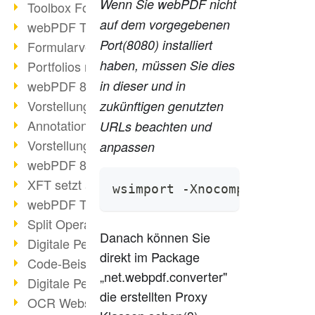
Wenn Sie webPDF nicht
Toolbox Forms Operation
auf dem vorgegebenen
webPDF Toolbox Delete
Port(8080) installiert
Formularverarbeitung mit webPDF
haben, müssen Sie dies
Portfolios mit webPDF erstellen
webPDF 8.0 gestartet
in dieser und in
Vorstellung weiterer ActionTypes
zukünftigen genutzten
AnnotationSelection Objekt
URLs beachten und
Vorstellung weiterer ActionTypes
anpassen
webPDF 8: Toolbox Neuerungen
XFT setzt auf webPDF
wsimport -Xnocompile -s . 
webPDF Toolbox Webservice Image
Split Operation: Dokumente teilen
Danach können Sie
Digitale Personalakte mit webPDF
direkt im Package
Code-Beispiel Attachment Operation
„net.webpdf.converter"
Digitale Personalakte bei REMONDIS
die erstellten Proxy
OCR Webservice