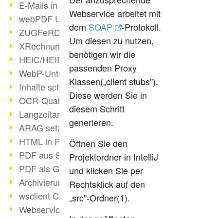
E-Mails in PDF
Webservice arbeitet mit
webPDF Update 8.0.0.2176
dem
SOAP
-Protokoll.
ZUGFeRD im Überblick
Um diesen zu nutzen,
XRechnung Überblick
benötigen wir die
HEIC/HEIF-Unterstützung
passenden Proxy
WebP-Unterstützung
Klassen(„client stubs").
Inhalte schwärzen
Diese werden Sie in
OCR-Qualität verbessert
diesem Schritt
Langzeitarchivierung PDF
generieren.
ARAG setzt auf webPDF
HTML in PDF umwandeln
Öffnen Sie den
PDF aus SAP
Projektordner in IntelliJ
PDF als Grafik exportieren
und klicken Sie per
Archivierung & Migration
Rechtsklick auf den
wsclient Converter
„src"-Ordner(1).
Webservice Toolbox (3)