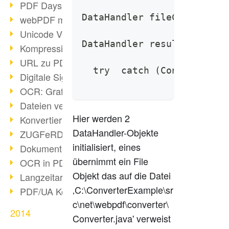
PDF Days Europe in Köln
DataHandler fileContent = 
webPDF meets tools 2015
Unicode Version 8.0 erschienen
DataHandler result = null;
Kompression bei Scans
URL zu PDF via webPDF
  try  catch (ConverterExc
Digitale Signatur mit webPDF
OCR: Grafik zu PDF
Dateien verbinden
Hier werden 2
Konvertierung über 100 Formate
DataHandler-Objekte
ZUGFeRD & GoBD
initialisiert, eines
Dokumente konform konvertieren
übernimmt ein File
OCR in PDF
Objekt das auf die Datei
Langzeitarchivierung SAP
‚C:\ConverterExample\sr
PDF/UA Kommunikation
c\net\webpdf\converter\
2014
Converter.java' verweist