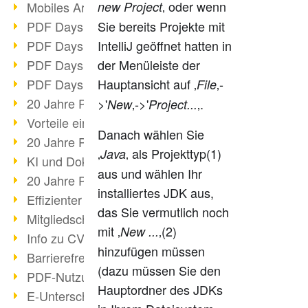
‚ oder wenn
Mobiles Arbeiten mit PDF
new Project
PDF Days 2022 Themenblock 3
Sie bereits Projekte mit
PDF Days 2022 Themenblock 2
IntelliJ geöffnet hatten in
PDF Days 2022 Themenblock 1
der Menüleiste der
PDF Days Europe 2022
Hauptansicht auf ‚
‚-
File
20 Jahre PDF/X (Teil 3)
>'
‚->'
‚.
New
Project...
Vorteile einer PDF-Businesslösung
Danach wählen Sie
20 Jahre PDF/X (Teil 2)
‚
‚ als Projekttyp(1)
Java
KI und Dokumenten-Management
aus und wählen Ihr
20 Jahre PDF/X (Teil 1)
installiertes JDK aus,
Effizienter Dokumenten Workflow
das Sie vermutlich noch
Mitgliedschaft PDF Association
mit ‚
‚(2)
New ...
Info zu CVE-2022-22965
hinzufügen müssen
Barrierefreiheit mehr als Inklusion
(dazu müssen Sie den
PDF-Nutzung durch Pandemie
Hauptordner des JDKs
E-Unterschriften für Verwaltung