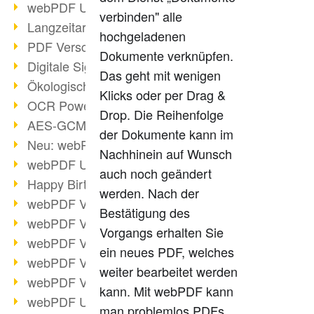
webPDF Update 9.0.0.3149
verbinden" alle
Langzeitarchivierung mit PDF/A
hochgeladenen
PDF Verschlüsselung
Dokumente verknüpfen.
Digitale Signaturen
Das geht mit wenigen
Ökologischen Abdruck reduzieren
Klicks oder per Drag &
OCR Power für Profis
Drop. Die Reihenfolge
AES-GCM-Unterstützung (PDF 2.0)
der Dokumente kann im
Neu: webPDF Developer Hub
Nachhinein auf Wunsch
webPDF Update 9.0.0.2898
auch noch geändert
Happy Birthday, PDF!
werden. Nach der
webPDF Video-Session 4
Bestätigung des
webPDF Video-Session 3
Vorgangs erhalten Sie
webPDF Video-Session 2
ein neues PDF, welches
webPDF Video-Session 1
weiter bearbeitet werden
webPDF Video-Session Termine
kann. Mit webPDF kann
webPDF Update 9.0.0.2843
man problemlos PDFs