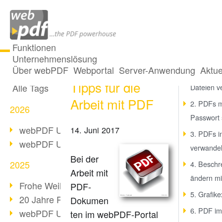
Funktionen
Unternehmenslösung
10 hilfreiche
Alle Beiträge
Über webPDF
Webportal
Server-Anwendung
Aktue
1. Mehre
Tipps für die
Alle Tags
Dateien v
Arbeit mit PDF
2. PDFs m
2026
Passwort 
webPDF Update 10.0.5
14. Juni 2017
3. PDFs 
webPDF Update 10.0.4
verwande
Bei der
2025
4. Beschr
Arbeit mit
ändern m
Frohe Weihnachten & Auszeit
PDF-
5. Grafike
20 Jahre PDF/A
Dokumen
6. PDF im
webPDF Update 10.0.3
ten im webPDF-Portal