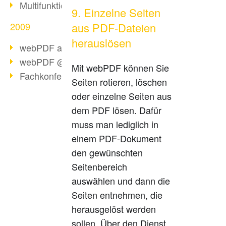
Multifunktionswerkzeug webPDF 2.0
9. Einzelne Seiten
2009
aus PDF-Dateien
herauslösen
webPDF als Virtual Appliance
webPDF @ Top 20 IT-Produkte
Mit webPDF können Sie
Fachkonferenz PDF/A
Seiten rotieren, löschen
oder einzelne Seiten aus
dem PDF lösen. Dafür
muss man lediglich in
einem PDF-Dokument
den gewünschten
Seitenbereich
auswählen und dann die
Seiten entnehmen, die
herausgelöst werden
sollen. Über den Dienst