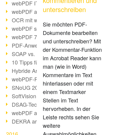
kommentieren und
webPDF IT-Tage 2017
unterschreiben
webPDF auf IT-Tagen 2017
OCR mit webPDF
Sie möchten PDF-
webPDF senkt Admin-Kosten
Dokumente bearbeiten
webPDF 7.0 Release
und unterschreiben? Mit
PDF-Anwendung für Unternehmen
der Kommentar-Funktion
SOAP vs. RESTful
im Acrobat Reader kann
10 Tipps für PDF-Arbeit
man (wie in Word)
Hybride Archivierung mit PDF/A-3
Kommentare im Text
webPDF-Preview für Personalakten
hinterlassen oder mit
SNoUG 2017 Rückblick
einem Textmarker
SoftVision auf der SNoUG
Stellen im Text
DSAG-TechDays 2017 Rückblick
hervorheben. In der
webPDF auf DSAG-TechDays 2017
Leiste rechts sehen Sie
DEKRA arbeitet mit webPDF
weitere
2016
Auswahlmöglichkeiten,