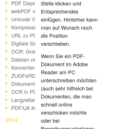
PDF Days Europe in Köln
Stelle klicken und
webPDF meets tools 2015
Entsprechendes
Unicode Version 8.0 erschienen
einfügen. Hinterher kann
Kompression bei Scans
man auf Wunsch noch
URL zu PDF via webPDF
die Position
Digitale Signatur mit webPDF
verschieben.
OCR: Grafik zu PDF
Wenn Sie ein PDF-
Dateien verbinden
Dokument im Adobe
Konvertierung über 100 Formate
Reader am PC
ZUGFeRD & GoBD
unterschreiben möchten
Dokumente konform konvertieren
(auch sehr hilfreich bei
OCR in PDF
Dokumenten, die man
Langzeitarchivierung SAP
schnell online
PDF/UA Kommunikation
verschicken möchte
2014
oder bei
Bewerbungsunterlagen