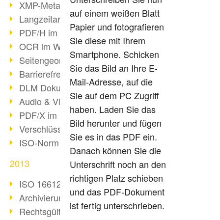
XMP-Metadaten
auf einem weißen Blatt
Langzeitarchivierung mit PDF/A
Papier und fotografieren
PDF/H im Gesundheitswesen
Sie diese mit Ihrem
OCR im Wandel
Smartphone. Schicken
Seitengeometrie in PDFs
Sie das Bild an Ihre E-
Barrierefreiheit & PDF/UA
Mail-Adresse, auf die
DLM Dokumentenzyklus
Sie auf dem PC Zugriff
Audio & Video in PDF
haben. Laden Sie das
PDF/X im Druckprozess
Bild herunter und fügen
Verschlüsselung von PDF
Sie es in das PDF ein.
ISO-Norm 24517
Danach können Sie die
2013
Unterschrift noch an den
richtigen Platz schieben
ISO 16612-2: PDF/VT
und das PDF-Dokument
Archivierung von E-Mails
ist fertig unterschrieben.
Rechtsgültige Archivierung (PDF/A)