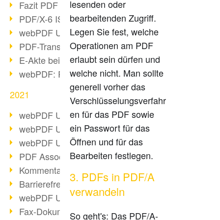
lesenden oder
Fazit PDF Days 2021
bearbeitenden Zugriff.
PDF/X-6 ISO-Norm
Legen Sie fest, welche
webPDF Update 8.0.0.2393
Operationen am PDF
PDF-Transparenz beim PDF-Format
erlaubt sein dürfen und
E-Akte bei Behörden
welche nicht. Man sollte
webPDF: PDF-Anhänge verwalten
generell vorher das
2021
Verschlüsselungsverfahr
en für das PDF sowie
webPDF Update 8.0.0.2376
ein Passwort für das
webPDF Update 8.0.0.2374
Öffnen und für das
webPDF Update 8.0.0.2372
Bearbeiten festlegen.
PDF Association 2021 Entwicklungen
Kommentare im PDF einfügen
3. PDFs in PDF/A
Barrierefreie PDF-Dokumente (3/3)
verwandeln
webPDF Update 8.0.0.2338
Fax-Dokumente in Workflow
So geht's: Das PDF/A-