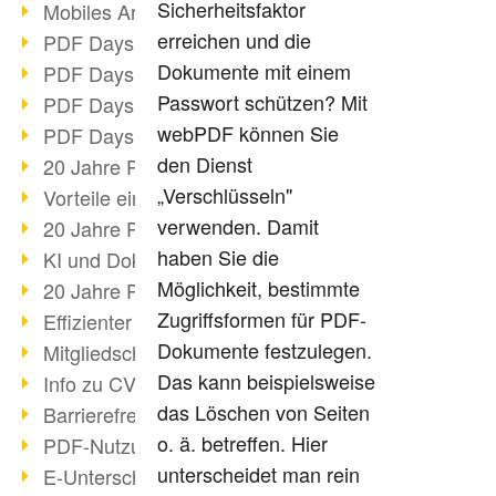
Sicherheitsfaktor
Mobiles Arbeiten mit PDF
erreichen und die
PDF Days 2022 Themenblock 3
Dokumente mit einem
PDF Days 2022 Themenblock 2
Passwort schützen? Mit
PDF Days 2022 Themenblock 1
webPDF können Sie
PDF Days Europe 2022
den Dienst
20 Jahre PDF/X (Teil 3)
„Verschlüsseln"
Vorteile einer PDF-Businesslösung
verwenden. Damit
20 Jahre PDF/X (Teil 2)
haben Sie die
KI und Dokumenten-Management
Möglichkeit, bestimmte
20 Jahre PDF/X (Teil 1)
Zugriffsformen für PDF-
Effizienter Dokumenten Workflow
Dokumente festzulegen.
Mitgliedschaft PDF Association
Das kann beispielsweise
Info zu CVE-2022-22965
das Löschen von Seiten
Barrierefreiheit mehr als Inklusion
o. ä. betreffen. Hier
PDF-Nutzung durch Pandemie
unterscheidet man rein
E-Unterschriften für Verwaltung