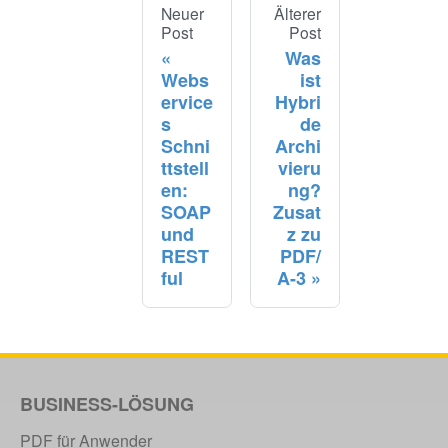
Neuer
Älterer
Post
Post
Was
Webs
ist
ervice
Hybri
s
de
Schni
Archi
ttstell
vieru
en:
ng?
SOAP
Zusat
und
z zu
REST
PDF/
ful
A-3
BUSINESS-LÖSUNG
PDF für Anwender