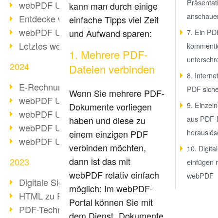
Präsenta
webPDF Update 10.0.2
kann man durch einige
anschaue
Entdecke webPDF 10
einfache Tipps viel Zeit
webPDF Update 9.0.0.3655
und Aufwand sparen:
7. Ein PD
Letztes webPDF 8 Update
kommenti
1. Mehrere PDF-
unterschr
2024
Dateien verbinden
8. Interne
E-Rechnungsstellung ab 2025
PDF sich
Wenn Sie mehrere PDF-
webPDF Update 9.0.0.3584
9. Einzel
Dokumente vorliegen
webPDF Update 9.0.0.3479
aus PDF-
haben und diese zu
webPDF Update 9.0.0.3361
herauslös
einem einzigen PDF
webPDF Update 9.0.0.3264
verbinden möchten,
10. Digita
dann ist das mit
2023
einfügen 
webPDF relativ einfach
webPDF
Digitale Signatur in PDF
möglich: Im webPDF-
HTML zu PDF
Portal können Sie mit
PDF-Techniken für Barrierefreiheit
dem Dienst „Dokumente