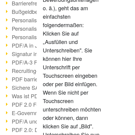
Barrierefreie PDF/UA
o. ä.), geht das am
Bußgeldbescheide & PDF/A
einfachsten
Personalisierter Druck III
folgendermaßen:
Personalisierter Druck II
Klicken Sie auf
Personalisierter Druck I
„Ausfüllen und
PDF/A in Justiz & Verwaltung
Unterschreiben". Sie
Signatur im PDF/A
können hier Ihre
PDF/A-3 Funktionen
Unterschrift per
Recruiting-Prozesse optimieren
Touchscreen eingeben
PDF barrierefrei
oder per Bild einfügen.
Sichere SAP-Archivierung
Wenn Sie nicht per
Was ist PDF?
Touchscreen
PDF 2.0 Fortschritt?
unterschreiben möchten
E-Government & DMS
oder können, dann
PDF/A und ISO 32000-2
klicken Sie auf „Bild".
PDF 2.0: Digitale Signaturen
Unterschreiben Sie nun