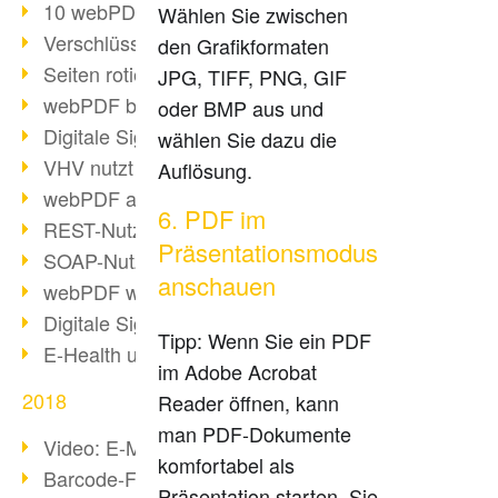
10 webPDF Vorteile für Entwickler
Wählen Sie zwischen
Verschlüsselung mit wsclient
den Grafikformaten
Seiten rotieren mit wsclient
JPG, TIFF, PNG, GIF
webPDF bei Würth Finance
oder BMP aus und
Digitale Signaturen - Teil 2
wählen Sie dazu die
VHV nutzt webPDF Preview
Auflösung.
webPDF als Docker-Container
6. PDF im
REST-Nutzung mit webPDF wsclient
Präsentationsmodus
SOAP-Nutzung mit webPDF wsclient
anschauen
webPDF wsclient für Java
Digitale Signaturen - Teil 1
Tipp: Wenn Sie ein PDF
E-Health und Digitalisierung
im Adobe Acrobat
2018
Reader öffnen, kann
man PDF-Dokumente
Video: E-Mails in PDF konvertieren
komfortabel als
Barcode-Formate im Überblick
Präsentation starten. Sie