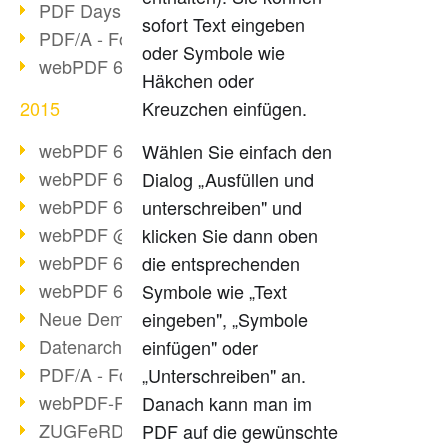
PDF Days Europe 2016
sofort Text eingeben
PDF/A - Format der Zukunft (2)
oder Symbole wie
webPDF 6.0 Video-Serie (Folge 3)
Häkchen oder
2015
Kreuzchen einfügen.
webPDF 6.0 als VM
Wählen Sie einfach den
webPDF 6.0 Video-Serie (Übersicht)
Dialog „Ausfüllen und
webPDF 6.0 Video-Serie (Folge 2)
unterschreiben" und
webPDF @ DOAG 2015
klicken Sie dann oben
webPDF 6.0 Video-Serie (Folge 1)
die entsprechenden
webPDF 6.0 am Start
Symbole wie „Text
Neue Demo-Version online
eingeben", „Symbole
Datenarchivierung aus SAP
einfügen" oder
PDF/A - Format der Zukunft (1)
„Unterschreiben" an.
webPDF-Portal Preview
Danach kann man im
ZUGFeRD als Standard
PDF auf die gewünschte