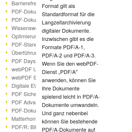
Barrierefreie PDF-Dokumente (2/3)
Format gilt als
PDF-Dokumente mit OCR optimieren
Standardformat für die
PDF-Dokumente barrierefrei?
Langzeitarchivierung
Wissenswertes über E-Signatur
digitaler Dokumente.
Optimierung des PDF-Formats
Inzwischen gibt es die
PDF-Standards im Überblick
Formate PDF/A-1,
Überführung PDF/A in Archivsystem
PDF/A-2 und PDF/A-3.
PDF Days Europe 2021
Wenn Sie den webPDF-
webPDF Update 8.0.0.2282
Dienst „PDF/A"
webPDF Statistik-Auswertungen
anwenden, können Sie
Digitale EU COVID-Zertifikate
Ihre Dokumente
PDF Sicherheitseinstellungen
spielend leicht in PDF/A-
PDF Advanced Electronic Signature
Dokumente umwandeln.
PDF-Dokumente neu organisieren
Und ganz nebenbei
Matterhorn Protokoll 1.1 verfügbar
können Sie bestehende
PDF/R: Bildformat der Zukunft
PDF/A-Dokumente auf