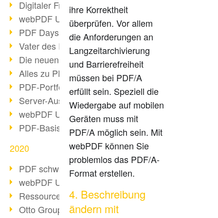
Digitaler Freigabeprozess
ihre Korrektheit
webPDF Update 8.0.0.2255
überprüfen. Vor allem
PDF Days Europe 2021
die Anforderungen an
Vater des PDF gestorben
Langzeitarchivierung
Die neuen PDF Standards 2020
und Barrierefreiheit
Alles zu PDF/A-4
müssen bei PDF/A
PDF-Portfolio erstellen
erfüllt sein. Speziell die
Server-Auslastung Status-Seite
Wiedergabe auf mobilen
webPDF Update 8.0.0.2229
Geräten muss mit
PDF-Basisdatenpflege mit webPDF
PDF/A möglich sein. Mit
webPDF können Sie
2020
problemlos das PDF/A-
PDF schwärzen & bereinigen
Format erstellen.
webPDF Update 8.0.0.2193
4. Beschreibung
Ressourcen für Entwickler
ändern mit
Otto Group Recruiting