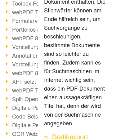
Dokument enthalten. Die
Toolbox Forms Operation
Stichwörter können am
webPDF Toolbox Delete
Ende hilfreich sein, um
Formularverarbeitung mit webPDF
Suchvorgänge zu
Portfolios mit webPDF erstellen
beschleunigen,
webPDF 8.0 gestartet
bestimmte Dokumente
Vorstellung weiterer ActionTypes
sind so leichter zu
AnnotationSelection Objekt
finden. Zudem kann es
Vorstellung weiterer ActionTypes
für Suchmaschinen im
webPDF 8: Toolbox Neuerungen
Internet wichtig sein,
XFT setzt auf webPDF
dass ein PDF-Dokument
webPDF Toolbox Webservice Image
einen aussagekräftigen
Split Operation: Dokumente teilen
Titel hat, denn der wird
Digitale Personalakte mit webPDF
von der Suchmaschine
Code-Beispiel Attachment Operation
angegeben.
Digitale Personalakte bei REMONDIS
OCR Webservice
5. Grafikexport