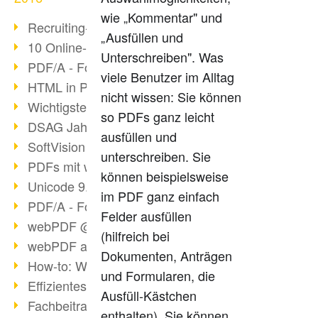
wie „Kommentar" und
Recruiting-Prozess mit webPDF
„Ausfüllen und
10 Online-Bewerbung-Tipps
Unterschreiben". Was
PDF/A - Format der Zukunft (4)
viele Benutzer im Alltag
HTML in PDF konvertieren
nicht wissen: Sie können
Wichtigste Datei-/Grafikformate
so PDFs ganz leicht
DSAG Jahreskongress in Nürnberg
ausfüllen und
SoftVision auf der DSAG
unterschreiben. Sie
PDFs mit webPDF bearbeiten
können beispielsweise
Unicode 9.0 Release in 2016
im PDF ganz einfach
PDF/A - Format der Zukunft (3)
Felder ausfüllen
webPDF @ tools 2016
(hilfreich bei
webPDF auf tools in Berlin
Dokumenten, Anträgen
How-to: Webservices verwenden
und Formularen, die
Effizientes digitales Arbeiten
Ausfüll-Kästchen
Fachbeitrag tools 2016
enthalten). Sie können