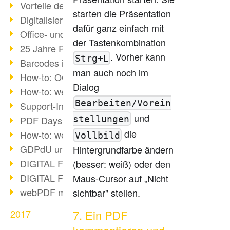
Vorteile des webPDF-Portals
starten die Präsentation
Digitalisierung - Papierloses Büro
dafür ganz einfach mit
Office- und SharePoint-Bridge
der Tastenkombination
25 Jahre PDF
. Vorher kann
Strg+L
Barcodes in PDF-Dokumenten
man auch noch im
How-to: OCR mit webPDF 7
Dialog
How-to: webPDF Optionen
Bearbeiten/Vorein
Support-Infos für webPDF
und
stellungen
PDF Days Europe 2018
die
How-to: webPDF Webservices
Vollbild
GDPdU und GoBD
Hintergrundfarbe ändern
DIGITAL FUTUREcongress Rückblick
(besser: weiß) oder den
DIGITAL FUTUREcongress 2018
Maus-Cursor auf „Nicht
webPDF mit Ruby via REST
sichtbar" stellen.
2017
7. Ein PDF