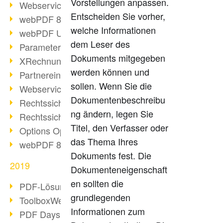
Vorstellungen anpassen.
Webservice PDF/A
Entscheiden Sie vorher,
webPDF 8 Neuerungen (Teil 2)
welche Informationen
webPDF Update 8.0.0.2058
dem Leser des
Parameter-Umstellung
Dokuments mitgegeben
XRechnung bei deutschen Behörden
werden können und
Partnereinsatz unserer Software
sollen. Wenn Sie die
Webservice Beispiel: XMP-Metadaten
Dokumentenbeschreibu
Rechtssichere Mail-Archivierung (2)
ng ändern, legen Sie
Rechtssichere Mail-Archivierung (1)
Titel, den Verfasser oder
Options Operation
das Thema Ihres
webPDF 8 Neuerungen (Teil 1)
Dokuments fest. Die
2019
Dokumenteneigenschaft
en sollten die
PDF-Lösung für Unternehmen
grundlegenden
ToolboxWebService Print Operation
Informationen zum
PDF Days 2020