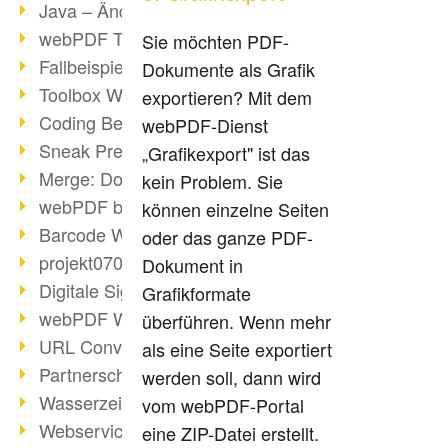
Java – Änderungen der Bedingungen
webPDF Toolbox Description
Sie möchten PDF-
Fallbeispiel: Fusion von Archiven
Dokumente als Grafik
Toolbox WebService Extraction
exportieren? Mit dem
Coding Beispiel: Annotationen
webPDF-Dienst
Sneak Preview des webPDF Portals
„Grafikexport" ist das
Merge: Dokumente zusammenfügen
kein Problem. Sie
webPDF bei Infoniqa
können einzelne Seiten
Barcode Webservice
oder das ganze PDF-
projekt0708 & webPDF
Dokument in
Digitale Signaturen - Teil 3
Grafikformate
webPDF Webservices Signature
überführen. Wenn mehr
URL Converter mit wsclient
als eine Seite exportiert
Partnerschaft mit d.vinci
werden soll, dann wird
Wasserzeichen per wsclient
vom webPDF-Portal
Webservice via Ant-Task Bibliothek
eine ZIP-Datei erstellt.