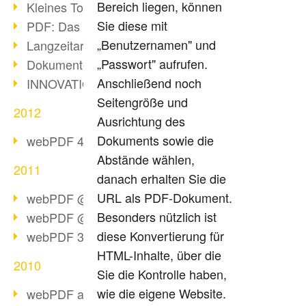
Bereich liegen, können
Kleines Tool, große Wirkung
Sie diese mit
PDF: Das Format für alle Fälle
„Benutzernamen" und
Langzeitarchivierung mit PDF/A
„Passwort" aufrufen.
Dokumente im Browser konvertieren
Anschließend noch
INNOVATIONSPREIS-IT 2013
Seitengröße und
2012
Ausrichtung des
Dokuments sowie die
webPDF 4.0 steht zur Verfügung!
Abstände wählen,
2011
danach erhalten Sie die
URL als PDF-Dokument.
webPDF @ DMS EXPO Resümee
Besonders nützlich ist
webPDF @ DMS Expo 2011
diese Konvertierung für
webPDF 3.0 steht bereit!
HTML-Inhalte, über die
2010
Sie die Kontrolle haben,
wie die eigene Website.
webPDF als 64bit-Edition