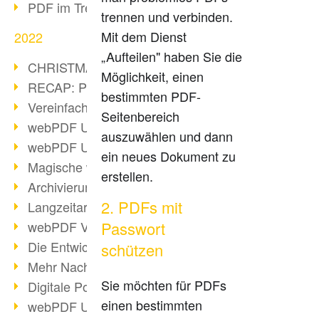
PDF im Trend
trennen und verbinden.
Mit dem Dienst
2022
„Aufteilen" haben Sie die
CHRISTMAS 2022 loading
Möglichkeit, einen
RECAP: PDF Days Europe 2022
bestimmten PDF-
Vereinfachung Personalprozesse
Seitenbereich
webPDF Update 8.0.0.2727
auszuwählen und dann
webPDF Update 9.0.0.2732
ein neues Dokument zu
Magische webPDF Version 9
erstellen.
Archivierung: Aufbewahrungsfristen
2. PDFs mit
Langzeitarchivierung mit PDF/A
webPDF Video - Behind the Scenes
Passwort
Die Entwicklung von PDF/X
schützen
Mehr Nachhaltigkeit durch PDF
Sie möchten für PDFs
Digitale Post als PDF/A
einen bestimmten
webPDF Update 8.0.0.2531