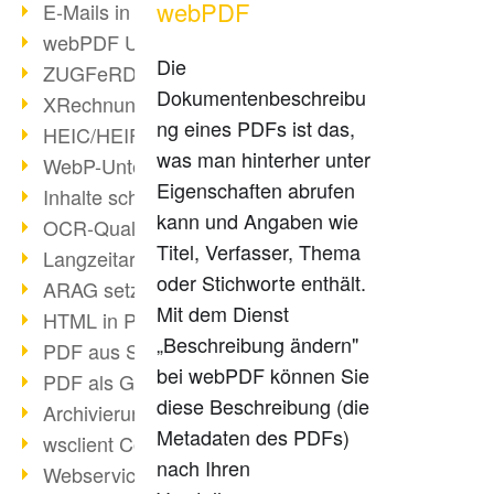
webPDF
E-Mails in PDF
webPDF Update 8.0.0.2176
Die
ZUGFeRD im Überblick
Dokumentenbeschreibu
XRechnung Überblick
ng eines PDFs ist das,
HEIC/HEIF-Unterstützung
was man hinterher unter
WebP-Unterstützung
Eigenschaften abrufen
Inhalte schwärzen
kann und Angaben wie
OCR-Qualität verbessert
Titel, Verfasser, Thema
Langzeitarchivierung PDF
oder Stichworte enthält.
ARAG setzt auf webPDF
Mit dem Dienst
HTML in PDF umwandeln
„Beschreibung ändern"
PDF aus SAP
bei webPDF können Sie
PDF als Grafik exportieren
diese Beschreibung (die
Archivierung & Migration
Metadaten des PDFs)
wsclient Converter
nach Ihren
Webservice Toolbox (3)