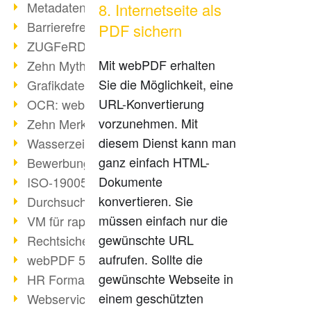
Metadaten in PDF-Dateien
8. Internetseite als
Barrierefreiheit mit PDF/UA
PDF sichern
ZUGFeRD: E-Rechnung erklärt
Mit webPDF erhalten
Zehn Mythen über PDF/A
Sie die Möglichkeit, eine
Grafikdateien mit webPDF erstellen
URL-Konvertierung
OCR: webPDF wandelt Grafiken
vorzunehmen. Mit
Zehn Merksätze des BITKOM
diesem Dienst kann man
Wasserzeichen im PDF
ganz einfach HTML-
Bewerbung als PDF gestalten
Dokumente
ISO-19005 kompakt
konvertieren. Sie
Durchsuchbare PDF erstellen
müssen einfach nur die
VM für rapid deployment
gewünschte URL
Rechtsicherheit - Digitale Signatur
aufrufen. Sollte die
webPDF 5 Feedback umgesetzt
gewünschte Webseite in
HR Formatvereinheitlichung
einem geschützten
Webservices für Software-Entwickler