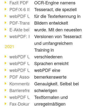
Fazit PDF Days 2021
OCR-Engine namens
PDF/X-6 ISO-Norm
Tesseract, die speziell
webPDF Update 8.0.0.2393
für die Texterkennung in
PDF-Transparenz beim PDF-Format
Bildern entwickelt
E-Akte bei Behörden
wurde. Mit den neuesten
webPDF: PDF-Anhänge verwalten
Versionen von Tesseract
und umfangreichem
2021
Training in
webPDF Update 8.0.0.2376
verschiedenen
webPDF Update 8.0.0.2374
Sprachen erreicht
webPDF Update 8.0.0.2372
webPDF eine
PDF Association 2021 Entwicklungen
bemerkenswerte
Kommentare im PDF einfügen
Genauigkeit. Selbst bei
Barrierefreie PDF-Dokumente (3/3)
schwierigen
webPDF Update 8.0.0.2338
Textformaten und
Fax-Dokumente in Workflow
unregelmäßigen