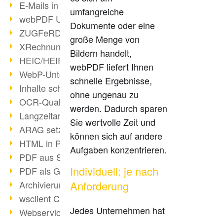
E-Mails in PDF
umfangreiche
webPDF Update 8.0.0.2176
Dokumente oder eine
ZUGFeRD im Überblick
große Menge von
XRechnung Überblick
Bildern handelt,
HEIC/HEIF-Unterstützung
webPDF liefert Ihnen
WebP-Unterstützung
schnelle Ergebnisse,
Inhalte schwärzen
ohne ungenau zu
OCR-Qualität verbessert
werden. Dadurch sparen
Langzeitarchivierung PDF
Sie wertvolle Zeit und
ARAG setzt auf webPDF
können sich auf andere
HTML in PDF umwandeln
Aufgaben konzentrieren.
PDF aus SAP
Individuell: je nach
PDF als Grafik exportieren
Archivierung & Migration
Anforderung
wsclient Converter
Jedes Unternehmen hat
Webservice Toolbox (3)