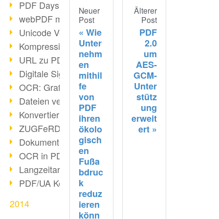
PDF Days Europe in Köln
Neuer
Älterer
webPDF meets tools 2015
Post
Post
Wie
PDF
Unicode Version 8.0 erschienen
Unter
2.0
Kompression bei Scans
nehm
um
URL zu PDF via webPDF
en
AES-
Digitale Signatur mit webPDF
mithil
GCM-
fe
Unter
OCR: Grafik zu PDF
von
stütz
Dateien verbinden
PDF
ung
Konvertierung über 100 Formate
ihren
erweit
ZUGFeRD & GoBD
ökolo
ert
gisch
Dokumente konform konvertieren
en
OCR in PDF
Fußa
Langzeitarchivierung SAP
bdruc
k
PDF/UA Kommunikation
reduz
2014
ieren
könn