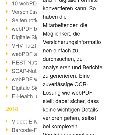
10 webPDF Vorteile für Entwickler
konvertieren kann. So
Verschlüsselung mit wsclient
haben die
Seiten rotieren mit wsclient
Mitarbeitenden die
webPDF bei Würth Finance
Möglichkeit, die
Digitale Signaturen - Teil 2
Versicherungsinformatio
VHV nutzt webPDF Preview
nen einfach zu
webPDF als Docker-Container
durchsuchen, zu
REST-Nutzung mit webPDF wsclient
analysieren und Berichte
SOAP-Nutzung mit webPDF wsclient
zu generieren. Eine
webPDF wsclient für Java
zuverlässige OCR-
Digitale Signaturen - Teil 1
Lösung wie webPDF
E-Health und Digitalisierung
stellt dabei sicher, dass
2018
keine wichtigen Details
verloren gehen, selbst
Video: E-Mails in PDF konvertieren
bei komplexen
Barcode-Formate im Überblick
Versicherungspolicen