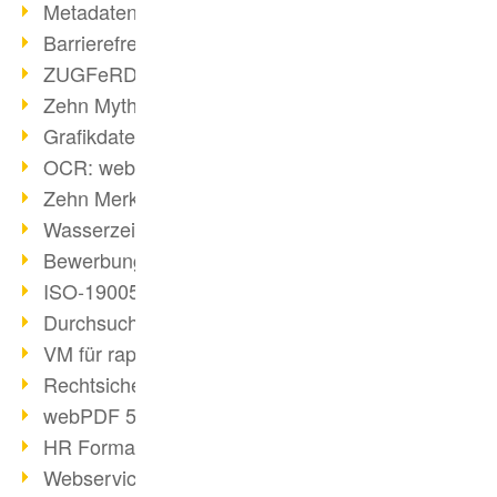
Metadaten in PDF-Dateien
Barrierefreiheit mit PDF/UA
ZUGFeRD: E-Rechnung erklärt
Zehn Mythen über PDF/A
Grafikdateien mit webPDF erstellen
OCR: webPDF wandelt Grafiken
Zehn Merksätze des BITKOM
Wasserzeichen im PDF
Bewerbung als PDF gestalten
ISO-19005 kompakt
Durchsuchbare PDF erstellen
VM für rapid deployment
Rechtsicherheit - Digitale Signatur
webPDF 5 Feedback umgesetzt
HR Formatvereinheitlichung
Webservices für Software-Entwickler