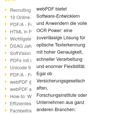
webPDF bietet
Recruiting-Prozess mit webPDF
Software-Entwicklern
10 Online-Bewerbung-Tipps
und Anwendern die volle
PDF/A - Format der Zukunft (4)
OCR Power: eine
HTML in PDF konvertieren
zuverlässige Lösung für
Wichtigste Datei-/Grafikformate
optische Texterkennung
DSAG Jahreskongress in Nürnberg
mit hoher Genauigkeit,
SoftVision auf der DSAG
schneller Verarbeitung
PDFs mit webPDF bearbeiten
und enormer Flexibilität.
Unicode 9.0 Release in 2016
Egal ob
PDF/A - Format der Zukunft (3)
Versicherungsgesellsch
webPDF @ tools 2016
aften,
webPDF auf tools in Berlin
Forschungsinstitute oder
How-to: Webservices verwenden
Unternehmen aus ganz
Effizientes digitales Arbeiten
anderen Branchen:
Fachbeitrag tools 2016