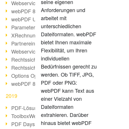
seine eigenen
Webservice PDF/A
Anforderungen und
webPDF 8 Neuerungen (Teil 2)
arbeitet mit
webPDF Update 8.0.0.2058
unterschiedlichen
Parameter-Umstellung
Dateiformaten. webPDF
XRechnung bei deutschen Behörden
bietet Ihnen maximale
Partnereinsatz unserer Software
Flexibilität, um Ihren
Webservice Beispiel: XMP-Metadaten
individuellen
Rechtssichere Mail-Archivierung (2)
Bedürfnissen gerecht zu
Rechtssichere Mail-Archivierung (1)
werden. Ob TIFF, JPG,
Options Operation
PDF oder PNG:
webPDF 8 Neuerungen (Teil 1)
webPDF kann Text aus
2019
einer Vielzahl von
Dateiformaten
PDF-Lösung für Unternehmen
extrahieren. Darüber
ToolboxWebService Print Operation
hinaus bietet webPDF
PDF Days 2020