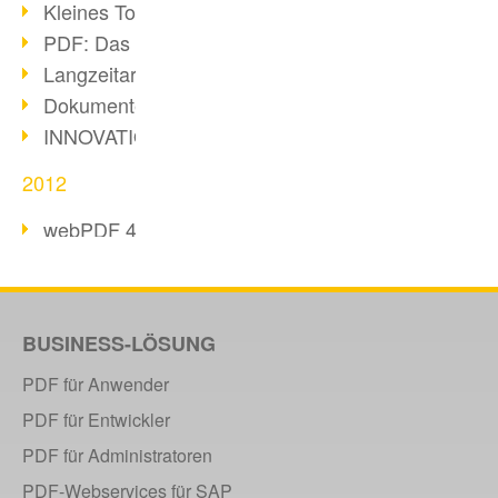
Kleines Tool, große Wirkung
PDF: Das Format für alle Fälle
Langzeitarchivierung mit PDF/A
Dokumente im Browser konvertieren
INNOVATIONSPREIS-IT 2013
2012
webPDF 4.0 steht zur Verfügung!
2011
webPDF @ DMS EXPO Resümee
BUSINESS-LÖSUNG
webPDF @ DMS Expo 2011
webPDF 3.0 steht bereit!
PDF für Anwender
PDF für Entwickler
2010
PDF für Administratoren
webPDF als 64bit-Edition
PDF-Webservices für SAP