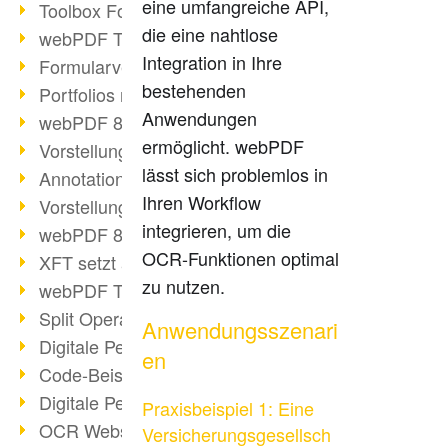
eine umfangreiche API,
Toolbox Forms Operation
die eine nahtlose
webPDF Toolbox Delete
Integration in Ihre
Formularverarbeitung mit webPDF
bestehenden
Portfolios mit webPDF erstellen
Anwendungen
webPDF 8.0 gestartet
ermöglicht. webPDF
Vorstellung weiterer ActionTypes
lässt sich problemlos in
AnnotationSelection Objekt
Ihren Workflow
Vorstellung weiterer ActionTypes
integrieren, um die
webPDF 8: Toolbox Neuerungen
OCR-Funktionen optimal
XFT setzt auf webPDF
zu nutzen.
webPDF Toolbox Webservice Image
Split Operation: Dokumente teilen
Anwendungsszenari
Digitale Personalakte mit webPDF
en
Code-Beispiel Attachment Operation
Digitale Personalakte bei REMONDIS
Praxisbeispiel 1: Eine
OCR Webservice
Versicherungsgesellsch