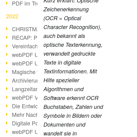
Kurz erklärt:
Optische
PDF im Trend
Zeichenerkennung
2022
(OCR = Optical
Character Recognition),
CHRISTMAS 2022 loading
auch bekannt als
RECAP: PDF Days Europe 2022
optische Texterkennung,
Vereinfachung Personalprozesse
verwandelt gedruckte
webPDF Update 8.0.0.2727
Texte in digitale
webPDF Update 9.0.0.2732
Textinformationen. Mit
Magische webPDF Version 9
Archivierung: Aufbewahrungsfristen
Hilfe spezieller
Langzeitarchivierung mit PDF/A
Algorithmen und
webPDF Video - Behind the Scenes
Software erkennt OCR
Die Entwicklung von PDF/X
Buchstaben, Zahlen und
Mehr Nachhaltigkeit durch PDF
Symbole in Bildern oder
Digitale Post als PDF/A
Dokumenten und
webPDF Update 8.0.0.2531
wandelt sie in