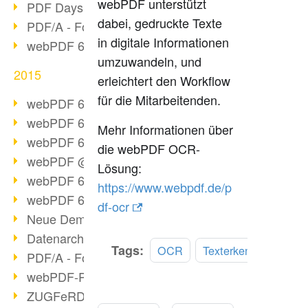
webPDF unterstützt
PDF Days Europe 2016
dabei, gedruckte Texte
PDF/A - Format der Zukunft (2)
in digitale Informationen
webPDF 6.0 Video-Serie (Folge 3)
umzuwandeln, und
2015
erleichtert den Workflow
für die Mitarbeitenden.
webPDF 6.0 als VM
webPDF 6.0 Video-Serie (Übersicht)
Mehr Informationen über
webPDF 6.0 Video-Serie (Folge 2)
die webPDF OCR-
webPDF @ DOAG 2015
Lösung:
webPDF 6.0 Video-Serie (Folge 1)
https://www.webpdf.de/p
webPDF 6.0 am Start
df-ocr
Neue Demo-Version online
Datenarchivierung aus SAP
Tags:
OCR
Texterkennung
PDF/A - Format der Zukunft (1)
webPDF-Portal Preview
ZUGFeRD als Standard