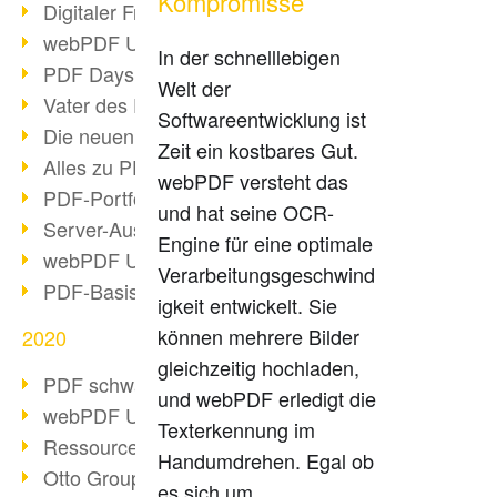
Kompromisse
Digitaler Freigabeprozess
webPDF Update 8.0.0.2255
In der schnelllebigen
PDF Days Europe 2021
Welt der
Vater des PDF gestorben
Softwareentwicklung ist
Die neuen PDF Standards 2020
Zeit ein kostbares Gut.
Alles zu PDF/A-4
webPDF versteht das
PDF-Portfolio erstellen
und hat seine OCR-
Server-Auslastung Status-Seite
Engine für eine optimale
webPDF Update 8.0.0.2229
Verarbeitungsgeschwind
PDF-Basisdatenpflege mit webPDF
igkeit entwickelt. Sie
können mehrere Bilder
2020
gleichzeitig hochladen,
PDF schwärzen & bereinigen
und webPDF erledigt die
webPDF Update 8.0.0.2193
Texterkennung im
Ressourcen für Entwickler
Handumdrehen. Egal ob
Otto Group Recruiting
es sich um