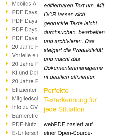
Mobiles Arbeiten mit PDF
editierbaren Text um. Mit
PDF Days 2022 Themenblock 3
OCR lassen sich
PDF Days 2022 Themenblock 2
gedruckte Texte leicht
PDF Days 2022 Themenblock 1
durchsuchen, bearbeiten
PDF Days Europe 2022
und archivieren. Das
20 Jahre PDF/X (Teil 3)
steigert die Produktivität
Vorteile einer PDF-Businesslösung
und macht das
20 Jahre PDF/X (Teil 2)
Dokumentenmanageme
KI und Dokumenten-Management
nt deutlich effizienter.
20 Jahre PDF/X (Teil 1)
Effizienter Dokumenten Workflow
Perfekte
Mitgliedschaft PDF Association
Texterkennung für
Info zu CVE-2022-22965
jede Situation
Barrierefreiheit mehr als Inklusion
PDF-Nutzung durch Pandemie
webPDF basiert auf
E-Unterschriften für Verwaltung
einer Open-Source-