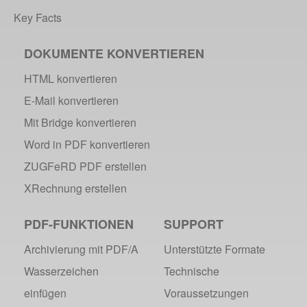
Multifunktionswerkzeug webPDF 2.0
Key Facts
2009
DOKUMENTE KONVERTIEREN
webPDF als Virtual Appliance
HTML konvertieren
webPDF @ Top 20 IT-Produkte
E-Mail konvertieren
Fachkonferenz PDF/A
Mit Bridge konvertieren
Word in PDF konvertieren
ZUGFeRD PDF erstellen
XRechnung erstellen
PDF-FUNKTIONEN
SUPPORT
Archivierung mit PDF/A
Unterstützte Formate
Wasserzeichen
Technische
einfügen
Voraussetzungen