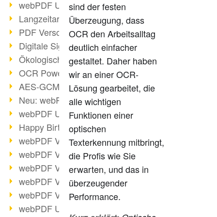
webPDF Update 9.0.0.3149
sind der festen
Langzeitarchivierung mit PDF/A
Überzeugung, dass
PDF Verschlüsselung
OCR den Arbeitsalltag
Digitale Signaturen
deutlich einfacher
Ökologischen Abdruck reduzieren
gestaltet. Daher haben
OCR Power für Profis
wir an einer OCR-
AES-GCM-Unterstützung (PDF 2.0)
Lösung gearbeitet, die
Neu: webPDF Developer Hub
alle wichtigen
webPDF Update 9.0.0.2898
Funktionen einer
Happy Birthday, PDF!
optischen
webPDF Video-Session 4
Texterkennung mitbringt,
webPDF Video-Session 3
die Profis wie Sie
webPDF Video-Session 2
erwarten, und das in
webPDF Video-Session 1
überzeugender
webPDF Video-Session Termine
Performance.
webPDF Update 9.0.0.2843