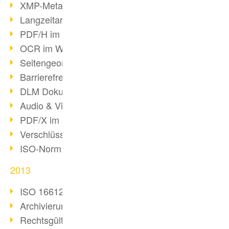
XMP-Metadaten
Langzeitarchivierung mit PDF/A
PDF/H im Gesundheitswesen
OCR im Wandel
Seitengeometrie in PDFs
Barrierefreiheit & PDF/UA
DLM Dokumentenzyklus
Audio & Video in PDF
PDF/X im Druckprozess
Verschlüsselung von PDF
ISO-Norm 24517
2013
ISO 16612-2: PDF/VT
Archivierung von E-Mails
Rechtsgültige Archivierung (PDF/A)