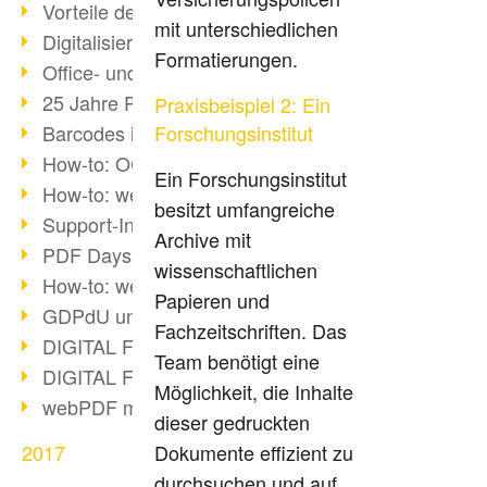
Vorteile des webPDF-Portals
mit unterschiedlichen
Digitalisierung - Papierloses Büro
Formatierungen.
Office- und SharePoint-Bridge
25 Jahre PDF
Praxisbeispiel 2: Ein
Barcodes in PDF-Dokumenten
Forschungsinstitut
How-to: OCR mit webPDF 7
Ein Forschungsinstitut
How-to: webPDF Optionen
besitzt umfangreiche
Support-Infos für webPDF
Archive mit
PDF Days Europe 2018
wissenschaftlichen
How-to: webPDF Webservices
Papieren und
GDPdU und GoBD
Fachzeitschriften. Das
DIGITAL FUTUREcongress Rückblick
Team benötigt eine
DIGITAL FUTUREcongress 2018
Möglichkeit, die Inhalte
webPDF mit Ruby via REST
dieser gedruckten
2017
Dokumente effizient zu
durchsuchen und auf