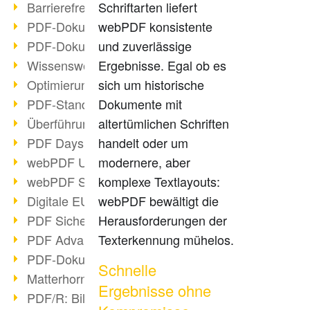
Barrierefreie PDF-Dokumente (2/3)
Schriftarten liefert
PDF-Dokumente mit OCR optimieren
webPDF konsistente
PDF-Dokumente barrierefrei?
und zuverlässige
Wissenswertes über E-Signatur
Ergebnisse. Egal ob es
Optimierung des PDF-Formats
sich um historische
PDF-Standards im Überblick
Dokumente mit
Überführung PDF/A in Archivsystem
altertümlichen Schriften
PDF Days Europe 2021
handelt oder um
webPDF Update 8.0.0.2282
modernere, aber
webPDF Statistik-Auswertungen
komplexe Textlayouts:
Digitale EU COVID-Zertifikate
webPDF bewältigt die
PDF Sicherheitseinstellungen
Herausforderungen der
PDF Advanced Electronic Signature
Texterkennung mühelos.
PDF-Dokumente neu organisieren
Schnelle
Matterhorn Protokoll 1.1 verfügbar
Ergebnisse ohne
PDF/R: Bildformat der Zukunft