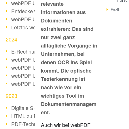
webPDF Update 10.0.2
relevante
Fazit
Entdecke webPDF 10
Informationen aus
webPDF Update 9.0.0.3655
Dokumenten
Letztes webPDF 8 Update
extrahieren: Das sind
nur zwei ganz
2024
alltägliche Vorgänge in
E-Rechnungsstellung ab 2025
Unternehmen, bei
webPDF Update 9.0.0.3584
denen OCR ins Spiel
webPDF Update 9.0.0.3479
kommt. Die optische
webPDF Update 9.0.0.3361
Texterkennung ist
webPDF Update 9.0.0.3264
nach wie vor ein
2023
wichtiges Tool im
Dokumentenmanagem
Digitale Signatur in PDF
ent.
HTML zu PDF
PDF-Techniken für Barrierefreiheit
Auch wir bei webPDF