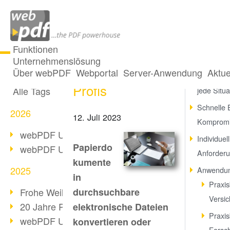
Funktionen
Unternehmenslösung
OCR Power für
Alle Beiträge
Über webPDF
Webportal
Server-Anwendung
Aktue
Perfekte 
Profis
Alle Tags
jede Situa
Schnelle 
2026
12. Juli 2023
Kompromi
webPDF Update 10.0.5
Individuel
Papierdo
webPDF Update 10.0.4
Anforder
kumente
2025
Anwendun
in
Praxis
Frohe Weihnachten & Auszeit
durchsuchbare
Versic
20 Jahre PDF/A
elektronische Dateien
Praxis
webPDF Update 10.0.3
konvertieren oder
Forsch