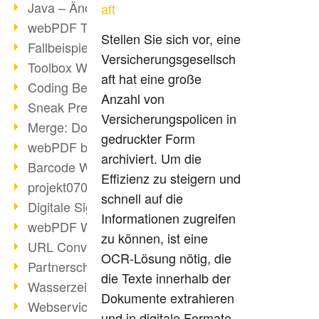
Java – Änderungen der Bedingungen
aft
webPDF Toolbox Description
Stellen Sie sich vor, eine
Fallbeispiel: Fusion von Archiven
Versicherungsgesellsch
Toolbox WebService Extraction
aft hat eine große
Coding Beispiel: Annotationen
Anzahl von
Sneak Preview des webPDF Portals
Versicherungspolicen in
Merge: Dokumente zusammenfügen
gedruckter Form
webPDF bei Infoniqa
archiviert. Um die
Barcode Webservice
Effizienz zu steigern und
projekt0708 & webPDF
schnell auf die
Digitale Signaturen - Teil 3
Informationen zugreifen
webPDF Webservices Signature
zu können, ist eine
URL Converter mit wsclient
OCR-Lösung nötig, die
Partnerschaft mit d.vinci
die Texte innerhalb der
Wasserzeichen per wsclient
Dokumente extrahieren
Webservice via Ant-Task Bibliothek
und in digitale Formate