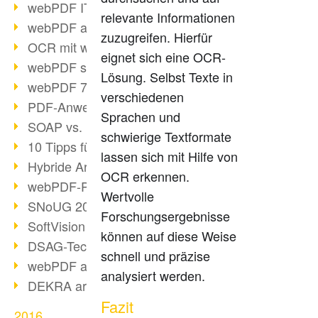
webPDF IT-Tage 2017
relevante Informationen
webPDF auf IT-Tagen 2017
zuzugreifen. Hierfür
OCR mit webPDF
eignet sich eine OCR-
webPDF senkt Admin-Kosten
Lösung. Selbst Texte in
webPDF 7.0 Release
verschiedenen
PDF-Anwendung für Unternehmen
Sprachen und
SOAP vs. RESTful
schwierige Textformate
10 Tipps für PDF-Arbeit
lassen sich mit Hilfe von
Hybride Archivierung mit PDF/A-3
OCR erkennen.
webPDF-Preview für Personalakten
Wertvolle
SNoUG 2017 Rückblick
Forschungsergebnisse
SoftVision auf der SNoUG
können auf diese Weise
DSAG-TechDays 2017 Rückblick
schnell und präzise
webPDF auf DSAG-TechDays 2017
analysiert werden.
DEKRA arbeitet mit webPDF
Fazit
2016