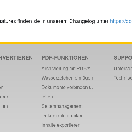
eatures finden sie in unserem Changelog unter
https://
NVERTIEREN
PDF-FUNKTIONEN
SUPPO
Archivierung mit PDF/A
Unterstü
Wasserzeichen einfügen
Technis
en
Dokumente verbinden u.
ieren
teilen
llen
Seitenmanagement
Dokumente drucken
Inhalte exportieren