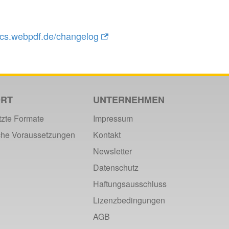
docs.webpdf.de/changelog
RT
UNTERNEHMEN
tzte Formate
Impressum
che Voraussetzungen
Kontakt
Newsletter
Datenschutz
Haftungsausschluss
Lizenzbedingungen
AGB