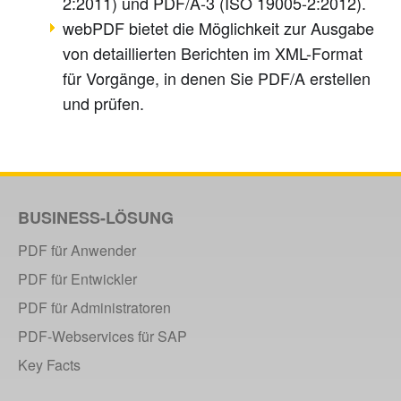
2
:2011
) und PDF/A-3 (ISO 19005-2
:2012
).
webPDF bietet die Möglichkeit zur Ausgabe
von detaillierten Berichten im XML-Format
für Vorgänge, in denen Sie PDF/A erstellen
und prüfen.
BUSINESS-LÖSUNG
PDF für Anwender
PDF für Entwickler
PDF für Administratoren
PDF-Webservices für SAP
Key Facts