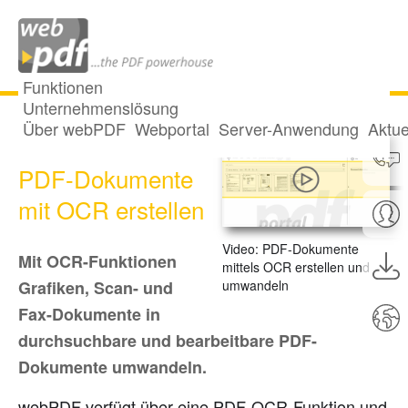
Funktionen
Unternehmenslösung
Über webPDF
Webportal
Server-Anwendung
Aktue
Durchsuchbare
PDF-Dokumente
mit OCR erstellen
Video: PDF-Dokumente
Mit OCR-Funktionen
mittels OCR erstellen und
umwandeln
Grafiken, Scan- und
Fax-Dokumente in
durchsuchbare und bearbeitbare PDF-
Dokumente umwandeln.
webPDF verfügt über eine PDF-OCR-Funktion und