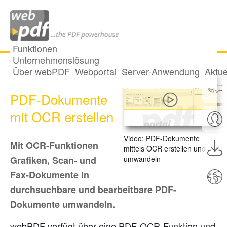
Funktionen
Unternehmenslösung
Über webPDF
Webportal
Server-Anwendung
Aktue
Durchsuchbare
PDF-Dokumente
mit OCR erstellen
Video: PDF-Dokumente
Mit OCR-Funktionen
mittels OCR erstellen und
umwandeln
Grafiken, Scan- und
Fax-Dokumente in
durchsuchbare und bearbeitbare PDF-
Dokumente umwandeln.
webPDF verfügt über eine PDF-OCR-Funktion und