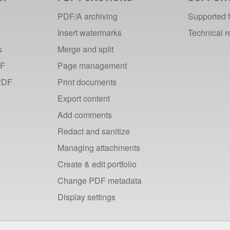
PDF/A archiving
Supported 
Insert watermarks
Technical 
s
Merge and split
DF
Page management
PDF
Print documents
Export content
Add comments
Redact and sanitize
Managing attachments
Create & edit portfolio
Change PDF metadata
Display settings