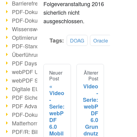
Barrierefreie PDF-Dokumente (2/3)
Folgeveranstaltung 2016
PDF-Dokumente mit OCR optimieren
sicherlich nicht
PDF-Dokumente barrierefrei?
ausgeschlossen.
Wissenswertes über E-Signatur
Optimierung des PDF-Formats
Tags:
DOAG
Oracle
PDF-Standards im Überblick
Überführung PDF/A in Archivsystem
PDF Days Europe 2021
webPDF Update 8.0.0.2282
Neuer
Älterer
Post
Post
webPDF Statistik-Auswertungen
Video
Digitale EU COVID-Zertifikate
Video
-
PDF Sicherheitseinstellungen
-
Serie:
PDF Advanced Electronic Signature
Serie:
webP
webP
DF
PDF-Dokumente neu organisieren
DF
6.0
Matterhorn Protokoll 1.1 verfügbar
6.0
Grun
PDF/R: Bildformat der Zukunft
Mobil
dnutz