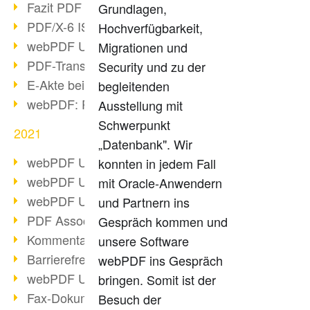
Fazit PDF Days 2021
Grundlagen,
PDF/X-6 ISO-Norm
Hochverfügbarkeit,
webPDF Update 8.0.0.2393
Migrationen und
PDF-Transparenz beim PDF-Format
Security und zu der
E-Akte bei Behörden
begleitenden
webPDF: PDF-Anhänge verwalten
Ausstellung mit
Schwerpunkt
2021
„Datenbank". Wir
webPDF Update 8.0.0.2376
konnten in jedem Fall
webPDF Update 8.0.0.2374
mit Oracle-Anwendern
webPDF Update 8.0.0.2372
und Partnern ins
PDF Association 2021 Entwicklungen
Gespräch kommen und
Kommentare im PDF einfügen
unsere Software
Barrierefreie PDF-Dokumente (3/3)
webPDF ins Gespräch
webPDF Update 8.0.0.2338
bringen. Somit ist der
Fax-Dokumente in Workflow
Besuch der