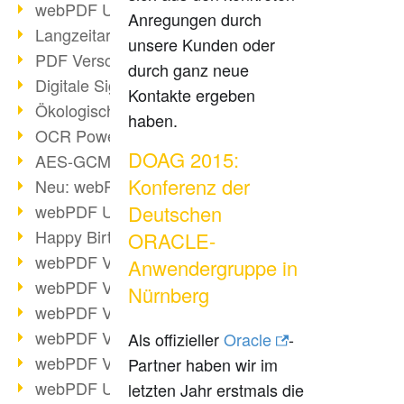
webPDF Update 9.0.0.3149
Anregungen durch
Langzeitarchivierung mit PDF/A
unsere Kunden oder
PDF Verschlüsselung
durch ganz neue
Digitale Signaturen
Kontakte ergeben
Ökologischen Abdruck reduzieren
haben.
OCR Power für Profis
DOAG 2015:
AES-GCM-Unterstützung (PDF 2.0)
Konferenz der
Neu: webPDF Developer Hub
webPDF Update 9.0.0.2898
Deutschen
Happy Birthday, PDF!
ORACLE-
webPDF Video-Session 4
Anwendergruppe in
webPDF Video-Session 3
Nürnberg
webPDF Video-Session 2
webPDF Video-Session 1
Als offizieller
Oracle
-
webPDF Video-Session Termine
Partner haben wir im
webPDF Update 9.0.0.2843
letzten Jahr erstmals die