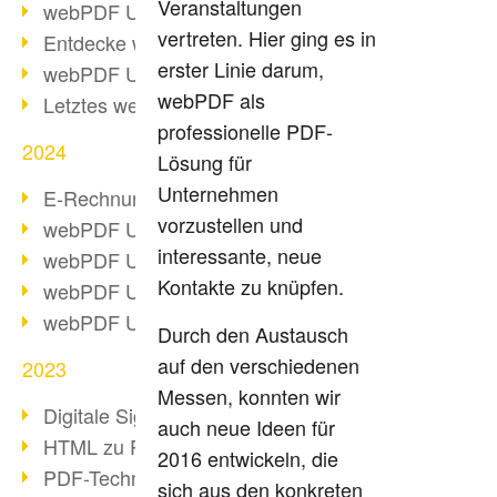
Veranstaltungen
webPDF Update 10.0.2
vertreten. Hier ging es in
Entdecke webPDF 10
erster Linie darum,
webPDF Update 9.0.0.3655
webPDF als
Letztes webPDF 8 Update
professionelle PDF-
2024
Lösung für
Unternehmen
E-Rechnungsstellung ab 2025
vorzustellen und
webPDF Update 9.0.0.3584
interessante, neue
webPDF Update 9.0.0.3479
Kontakte zu knüpfen.
webPDF Update 9.0.0.3361
webPDF Update 9.0.0.3264
Durch den Austausch
auf den verschiedenen
2023
Messen, konnten wir
Digitale Signatur in PDF
auch neue Ideen für
HTML zu PDF
2016 entwickeln, die
PDF-Techniken für Barrierefreiheit
sich aus den konkreten