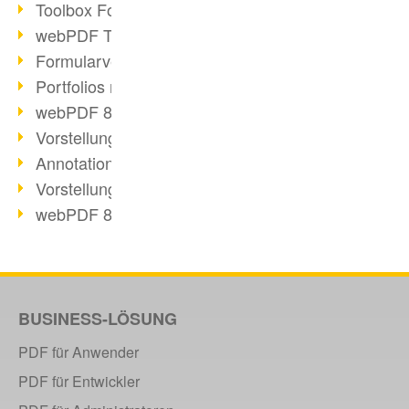
Toolbox Forms Operation
webPDF Toolbox Delete
Formularverarbeitung mit webPDF
Portfolios mit webPDF erstellen
webPDF 8.0 gestartet
Vorstellung weiterer ActionTypes
AnnotationSelection Objekt
Vorstellung weiterer ActionTypes
webPDF 8: Toolbox Neuerungen
XFT setzt auf webPDF
webPDF Toolbox Webservice Image
Split Operation: Dokumente teilen
Digitale Personalakte mit webPDF
BUSINESS-LÖSUNG
Code-Beispiel Attachment Operation
PDF für Anwender
Digitale Personalakte bei REMONDIS
PDF für Entwickler
OCR Webservice