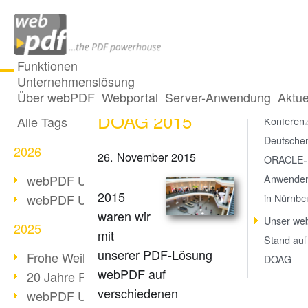
Funktionen
Unternehmenslösung
webPDF auf der
Alle Beiträge
Über webPDF
Webportal
Server-Anwendung
Aktue
DOAG 201
DOAG 2015
Alle Tags
Konferenz
Deutsche
2026
26. November 2015
ORACLE-
webPDF Update 10.0.5
Anwender
2015
webPDF Update 10.0.4
in Nürnbe
waren wir
Unser we
2025
mit
Stand auf
unserer PDF-Lösung
Frohe Weihnachten & Auszeit
DOAG
webPDF auf
20 Jahre PDF/A
verschiedenen
webPDF Update 10.0.3