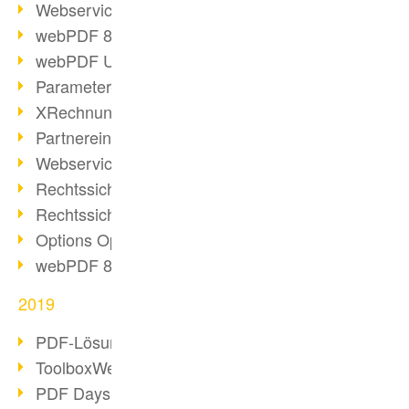
Webservice PDF/A
webPDF 8 Neuerungen (Teil 2)
webPDF Update 8.0.0.2058
Parameter-Umstellung
XRechnung bei deutschen Behörden
Partnereinsatz unserer Software
Webservice Beispiel: XMP-Metadaten
Rechtssichere Mail-Archivierung (2)
Rechtssichere Mail-Archivierung (1)
Options Operation
webPDF 8 Neuerungen (Teil 1)
2019
PDF-Lösung für Unternehmen
ToolboxWebService Print Operation
PDF Days 2020