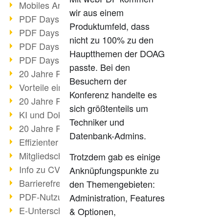
Mobiles Arbeiten mit PDF
wir aus einem
PDF Days 2022 Themenblock 3
Produktumfeld, dass
PDF Days 2022 Themenblock 2
nicht zu 100% zu den
PDF Days 2022 Themenblock 1
Hauptthemen der DOAG
PDF Days Europe 2022
passte. Bei den
20 Jahre PDF/X (Teil 3)
Besuchern der
Vorteile einer PDF-Businesslösung
Konferenz handelte es
20 Jahre PDF/X (Teil 2)
sich größtenteils um
KI und Dokumenten-Management
Techniker und
20 Jahre PDF/X (Teil 1)
Datenbank-Admins.
Effizienter Dokumenten Workflow
Mitgliedschaft PDF Association
Trotzdem gab es einige
Info zu CVE-2022-22965
Anknüpfungspunkte zu
Barrierefreiheit mehr als Inklusion
den Themengebieten:
PDF-Nutzung durch Pandemie
Administration, Features
E-Unterschriften für Verwaltung
& Optionen,