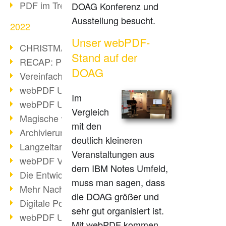
PDF im Trend
DOAG Konferenz und
Ausstellung besucht.
2022
Unser webPDF-
CHRISTMAS 2022 loading
Stand auf der
RECAP: PDF Days Europe 2022
DOAG
Vereinfachung Personalprozesse
webPDF Update 8.0.0.2727
Im
webPDF Update 9.0.0.2732
Vergleich
Magische webPDF Version 9
mit den
Archivierung: Aufbewahrungsfristen
deutlich kleineren
Langzeitarchivierung mit PDF/A
Veranstaltungen aus
webPDF Video - Behind the Scenes
dem IBM Notes Umfeld,
Die Entwicklung von PDF/X
muss man sagen, dass
Mehr Nachhaltigkeit durch PDF
die DOAG größer und
Digitale Post als PDF/A
sehr gut organisiert ist.
webPDF Update 8.0.0.2531
Mit webPDF kommen