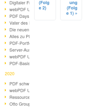
(Folg
ung
Digitaler Freigabeprozess
e 2)
(Folg
webPDF Update 8.0.0.2255
e 1)
PDF Days Europe 2021
Vater des PDF gestorben
Die neuen PDF Standards 2020
Alles zu PDF/A-4
PDF-Portfolio erstellen
Server-Auslastung Status-Seite
webPDF Update 8.0.0.2229
PDF-Basisdatenpflege mit webPDF
2020
PDF schwärzen & bereinigen
webPDF Update 8.0.0.2193
Ressourcen für Entwickler
Otto Group Recruiting