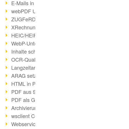
E-Mails in PDF
webPDF Update 8.0.0.2176
ZUGFeRD im Überblick
XRechnung Überblick
HEIC/HEIF-Unterstützung
WebP-Unterstützung
Inhalte schwärzen
OCR-Qualität verbessert
Langzeitarchivierung PDF
ARAG setzt auf webPDF
HTML in PDF umwandeln
PDF aus SAP
PDF als Grafik exportieren
Archivierung & Migration
wsclient Converter
Webservice Toolbox (3)