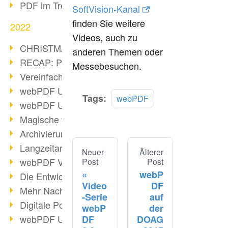
PDF im Trend
SoftVision-Kanal
finden Sie weitere
2022
Videos, auch zu
CHRISTMAS 2022 loading
anderen Themen oder
RECAP: PDF Days Europe 2022
Messebesuchen.
Vereinfachung Personalprozesse
webPDF Update 8.0.0.2727
Tags:
webPDF
webPDF Update 9.0.0.2732
Magische webPDF Version 9
Archivierung: Aufbewahrungsfristen
Langzeitarchivierung mit PDF/A
Neuer
Älterer
webPDF Video - Behind the Scenes
Post
Post
webP
Die Entwicklung von PDF/X
Video
DF
Mehr Nachhaltigkeit durch PDF
-Serie
auf
Digitale Post als PDF/A
webP
der
webPDF Update 8.0.0.2531
DF
DOAG