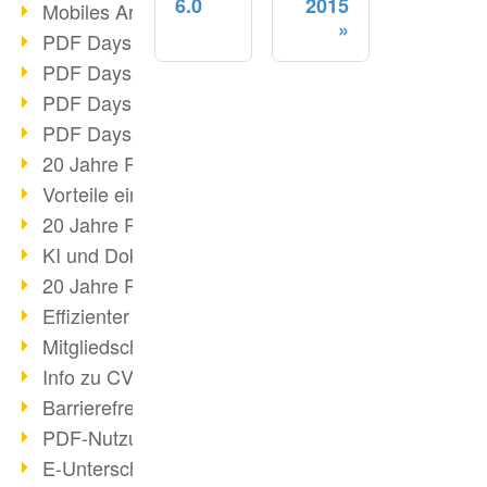
6.0
2015
Mobiles Arbeiten mit PDF
PDF Days 2022 Themenblock 3
PDF Days 2022 Themenblock 2
PDF Days 2022 Themenblock 1
PDF Days Europe 2022
20 Jahre PDF/X (Teil 3)
Vorteile einer PDF-Businesslösung
20 Jahre PDF/X (Teil 2)
KI und Dokumenten-Management
20 Jahre PDF/X (Teil 1)
Effizienter Dokumenten Workflow
Mitgliedschaft PDF Association
Info zu CVE-2022-22965
Barrierefreiheit mehr als Inklusion
PDF-Nutzung durch Pandemie
E-Unterschriften für Verwaltung