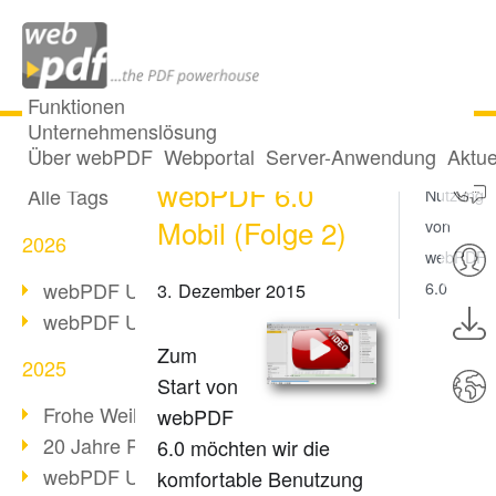
Funktionen
Unternehmenslösung
Video-Serie:
Alle Beiträge
Über webPDF
Webportal
Server-Anwendung
Aktue
Mobile
webPDF 6.0
Alle Tags
Nutzung
Mobil (Folge 2)
von
2026
webPDF
webPDF Update 10.0.5
6.0
3. Dezember 2015
webPDF Update 10.0.4
Zum
2025
Start von
Frohe Weihnachten & Auszeit
webPDF
20 Jahre PDF/A
6.0 möchten wir die
webPDF Update 10.0.3
komfortable Benutzung