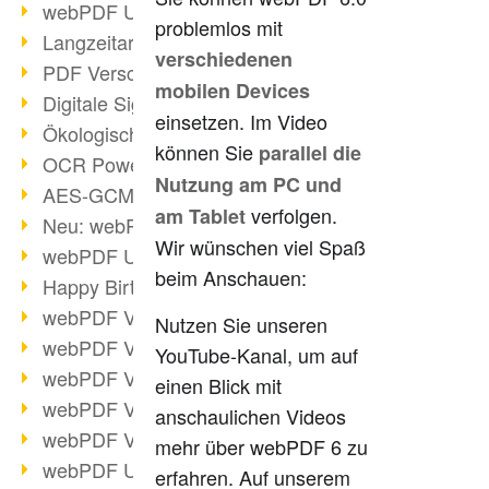
webPDF Update 9.0.0.3149
problemlos mit
Langzeitarchivierung mit PDF/A
verschiedenen
PDF Verschlüsselung
mobilen Devices
Digitale Signaturen
einsetzen. Im Video
Ökologischen Abdruck reduzieren
können Sie
parallel die
OCR Power für Profis
Nutzung am PC und
AES-GCM-Unterstützung (PDF 2.0)
verfolgen.
am Tablet
Neu: webPDF Developer Hub
Wir wünschen viel Spaß
webPDF Update 9.0.0.2898
beim Anschauen:
Happy Birthday, PDF!
webPDF Video-Session 4
Nutzen Sie unseren
webPDF Video-Session 3
YouTube-Kanal, um auf
webPDF Video-Session 2
einen Blick mit
webPDF Video-Session 1
anschaulichen Videos
webPDF Video-Session Termine
mehr über webPDF 6 zu
webPDF Update 9.0.0.2843
erfahren. Auf unserem