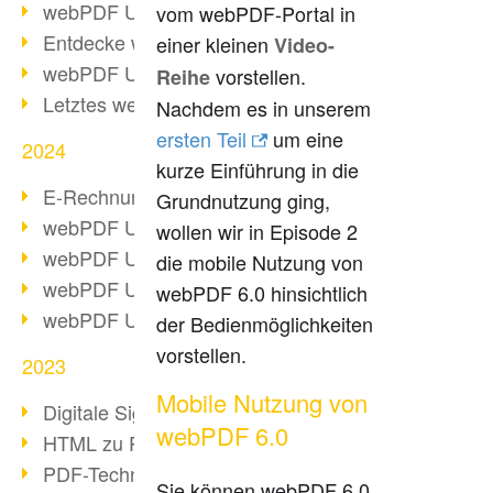
webPDF Update 10.0.2
vom webPDF-Portal in
Entdecke webPDF 10
einer kleinen
Video-
webPDF Update 9.0.0.3655
vorstellen.
Reihe
Letztes webPDF 8 Update
Nachdem es in unserem
ersten Teil
um eine
2024
kurze Einführung in die
E-Rechnungsstellung ab 2025
Grundnutzung ging,
webPDF Update 9.0.0.3584
wollen wir in Episode 2
webPDF Update 9.0.0.3479
die mobile Nutzung von
webPDF Update 9.0.0.3361
webPDF 6.0 hinsichtlich
webPDF Update 9.0.0.3264
der Bedienmöglichkeiten
vorstellen.
2023
Mobile Nutzung von
Digitale Signatur in PDF
webPDF 6.0
HTML zu PDF
PDF-Techniken für Barrierefreiheit
Sie können webPDF 6.0