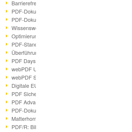
Barrierefreie PDF-Dokumente (2/3)
PDF-Dokumente mit OCR optimieren
PDF-Dokumente barrierefrei?
Wissenswertes über E-Signatur
Optimierung des PDF-Formats
PDF-Standards im Überblick
Überführung PDF/A in Archivsystem
PDF Days Europe 2021
webPDF Update 8.0.0.2282
webPDF Statistik-Auswertungen
Digitale EU COVID-Zertifikate
PDF Sicherheitseinstellungen
PDF Advanced Electronic Signature
PDF-Dokumente neu organisieren
Matterhorn Protokoll 1.1 verfügbar
PDF/R: Bildformat der Zukunft