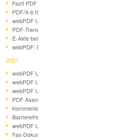
Fazit PDF Days 2021
PDF/X-6 ISO-Norm
webPDF Update 8.0.0.2393
PDF-Transparenz beim PDF-Format
E-Akte bei Behörden
webPDF: PDF-Anhänge verwalten
2021
webPDF Update 8.0.0.2376
webPDF Update 8.0.0.2374
webPDF Update 8.0.0.2372
PDF Association 2021 Entwicklungen
Kommentare im PDF einfügen
Barrierefreie PDF-Dokumente (3/3)
webPDF Update 8.0.0.2338
Fax-Dokumente in Workflow