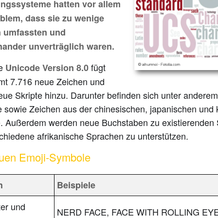
ngssysteme hatten vor allem
blem, dass sie zu wenige
n umfassten und
nander unverträglich waren.
ue
fügt
Unicode Version 8.0
mt 7.716 neue Zeichen und
eue Skripte hinzu. Darunter befinden sich unter andere
 sowie Zeichen aus der chinesischen, japanischen und
. Außerdem werden neue Buchstaben zu existierenden S
chiedene afrikanische Sprachen zu unterstützen.
uen Emoji-Symbole
h
Beispiele
ter und
NERD FACE, FACE WITH ROLLING EY