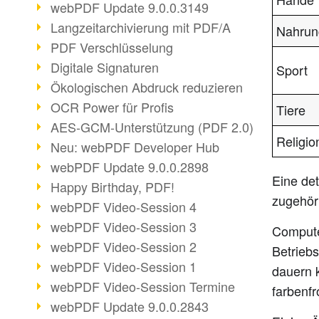
webPDF Update 9.0.0.3149
Langzeitarchivierung mit PDF/A
Nahrun
PDF Verschlüsselung
Digitale Signaturen
Sport
Ökologischen Abdruck reduzieren
OCR Power für Profis
Tiere
AES-GCM-Unterstützung (PDF 2.0)
Religio
Neu: webPDF Developer Hub
webPDF Update 9.0.0.2898
Eine det
Happy Birthday, PDF!
zugehör
webPDF Video-Session 4
webPDF Video-Session 3
Compute
webPDF Video-Session 2
Betrieb
webPDF Video-Session 1
dauern 
webPDF Video-Session Termine
farbenf
webPDF Update 9.0.0.2843