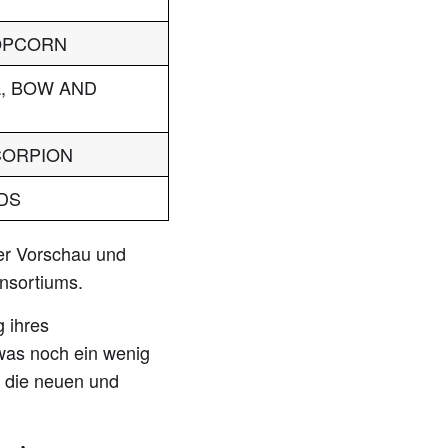
POPCORN
L, BOW AND
SCORPION
DS
her Vorschau und
nsortiums.
 ihres
was noch ein wenig
r die neuen und