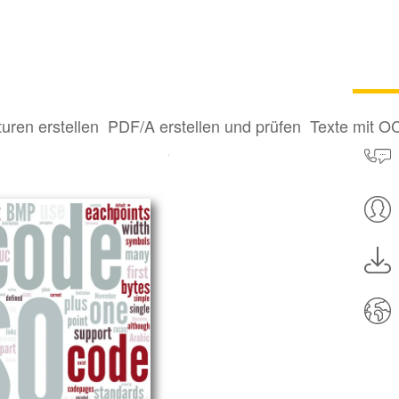
en
turen erstellen
PDF/A erstellen und prüfen
Texte mit O
Die neuen Emoji-Symbole