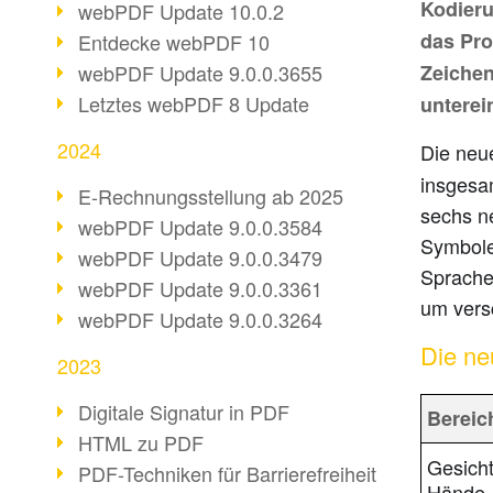
Kodieru
webPDF Update 10.0.2
das Pro
Entdecke webPDF 10
webPDF Update 9.0.0.3655
Zeiche
Letztes webPDF 8 Update
unterei
2024
Die ne
insgesa
E-Rechnungsstellung ab 2025
sechs n
webPDF Update 9.0.0.3584
Symbole
webPDF Update 9.0.0.3479
Sprache
webPDF Update 9.0.0.3361
um vers
webPDF Update 9.0.0.3264
Die ne
2023
Digitale Signatur in PDF
Bereic
HTML zu PDF
Gesich
PDF-Techniken für Barrierefreiheit
Hände