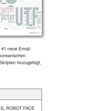
m 41 neue Emoji-
 koreanischen
kripten hinzugefügt,
ES, ROBOT FACE