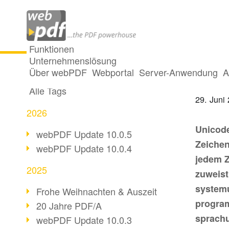
Funktionen
Unternehmenslösung
Versi
Alle Beiträge
Über webPDF
Webportal
Server-Anwendung
A
Alle Tags
29. Juni
2026
Unicode
webPDF Update 10.0.5
Zeiche
webPDF Update 10.0.4
jedem 
2025
zuweist
system
Frohe Weihnachten & Auszeit
progra
20 Jahre PDF/A
sprachu
webPDF Update 10.0.3