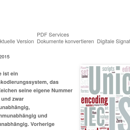
PDF Services
on 8.0 des Unicode Standards erschien
ktuelle Version
Dokumente konvertieren
Digitale Signa
 2015
 ist ein
nkodierungssystem, das
Zeichen seine eigene Nummer
 und zwar
unabhängig,
mmunabhängig und
nabhängig. Vorherige