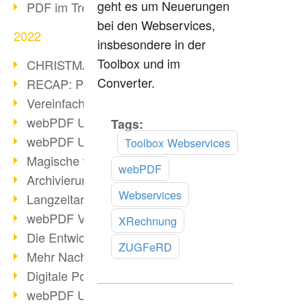
geht es um Neuerungen
PDF im Trend
bei den Webservices,
2022
insbesondere in der
Toolbox und im
CHRISTMAS 2022 loading
Converter.
RECAP: PDF Days Europe 2022
Vereinfachung Personalprozesse
webPDF Update 8.0.0.2727
Tags:
Mehr
lesen
webPDF Update 9.0.0.2732
Toolbox Webservices
Magische webPDF Version 9
webPDF
Archivierung: Aufbewahrungsfristen
Webservices
Langzeitarchivierung mit PDF/A
webPDF Video - Behind the Scenes
XRechnung
Die Entwicklung von PDF/X
ZUGFeRD
Mehr Nachhaltigkeit durch PDF
Digitale Post als PDF/A
webPDF Update 8.0.0.2531