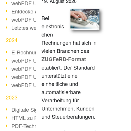
19. August 2020
webPDF Update 10.0.2
Entdecke webPDF 10
Bei
webPDF Update 9.0.0.3655
elektronis
Letztes webPDF 8 Update
chen
2024
Rechnungen hat sich in
vielen Branchen das
E-Rechnungsstellung ab 2025
ZUGFeRD-Format
webPDF Update 9.0.0.3584
etabliert. Der Standard
webPDF Update 9.0.0.3479
unterstützt eine
webPDF Update 9.0.0.3361
einheitliche und
webPDF Update 9.0.0.3264
automatisierbare
2023
Verarbeitung für
Unternehmen, Kunden
Digitale Signatur in PDF
und Steuerberatungen.
HTML zu PDF
PDF-Techniken für Barrierefreiheit