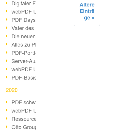
Digitaler Freigabeprozess
Ältere
Einträ
webPDF Update 8.0.0.2255
ge
PDF Days Europe 2021
Vater des PDF gestorben
Die neuen PDF Standards 2020
Alles zu PDF/A-4
PDF-Portfolio erstellen
Server-Auslastung Status-Seite
webPDF Update 8.0.0.2229
PDF-Basisdatenpflege mit webPDF
2020
PDF schwärzen & bereinigen
webPDF Update 8.0.0.2193
Ressourcen für Entwickler
Otto Group Recruiting