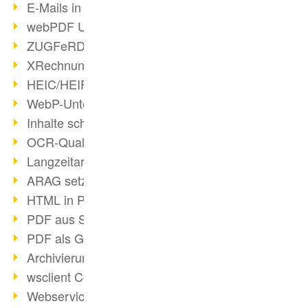
E-Mails in PDF
webPDF Update 8.0.0.2176
ZUGFeRD im Überblick
XRechnung Überblick
HEIC/HEIF-Unterstützung
WebP-Unterstützung
Inhalte schwärzen
OCR-Qualität verbessert
Langzeitarchivierung PDF
ARAG setzt auf webPDF
HTML in PDF umwandeln
PDF aus SAP
PDF als Grafik exportieren
Archivierung & Migration
wsclient Converter
Webservice Toolbox (3)