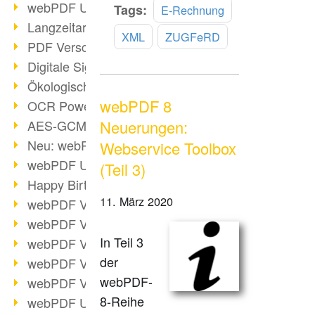
webPDF Update 9.0.0.3149
Mehr
Tags:
E-Rechnung
lesen
Langzeitarchivierung mit PDF/A
XML
ZUGFeRD
PDF Verschlüsselung
Digitale Signaturen
Ökologischen Abdruck reduzieren
webPDF 8
OCR Power für Profis
AES-GCM-Unterstützung (PDF 2.0)
Neuerungen:
Neu: webPDF Developer Hub
Webservice Toolbox
webPDF Update 9.0.0.2898
(Teil 3)
Happy Birthday, PDF!
11. März 2020
webPDF Video-Session 4
webPDF Video-Session 3
In Teil 3
webPDF Video-Session 2
der
webPDF Video-Session 1
webPDF-
webPDF Video-Session Termine
8-Reihe
webPDF Update 9.0.0.2843