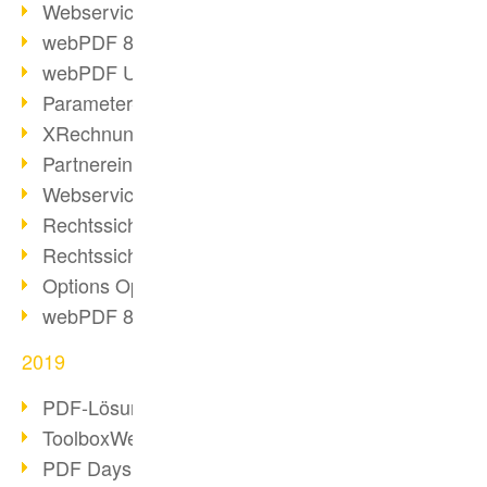
Webservice PDF/A
webPDF 8 Neuerungen (Teil 2)
webPDF Update 8.0.0.2058
Parameter-Umstellung
XRechnung bei deutschen Behörden
Partnereinsatz unserer Software
Webservice Beispiel: XMP-Metadaten
Rechtssichere Mail-Archivierung (2)
Rechtssichere Mail-Archivierung (1)
Options Operation
webPDF 8 Neuerungen (Teil 1)
2019
PDF-Lösung für Unternehmen
ToolboxWebService Print Operation
PDF Days 2020