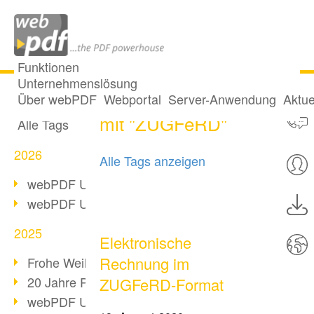
Funktionen
Unternehmenslösung
9 Posts getaggt
Alle Beiträge
Über webPDF
Webportal
Server-Anwendung
Aktue
mit "ZUGFeRD"
Alle Tags
2026
Alle Tags anzeigen
webPDF Update 10.0.5
webPDF Update 10.0.4
2025
Elektronische
Rechnung im
Frohe Weihnachten & Auszeit
20 Jahre PDF/A
ZUGFeRD-Format
webPDF Update 10.0.3