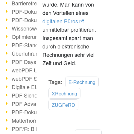
Barrierefreie PDF-Dokumente (2/3)
wurde. Man kann von
PDF-Dokumente mit OCR optimieren
den Vorteilen eines
PDF-Dokumente barrierefrei?
digitalen Büros
Wissenswertes über E-Signatur
unmittelbar profitieren:
Optimierung des PDF-Formats
Insgesamt spart man
PDF-Standards im Überblick
durch elektronische
Überführung PDF/A in Archivsystem
Rechnungen sehr viel
PDF Days Europe 2021
Zeit und Geld.
webPDF Update 8.0.0.2282
webPDF Statistik-Auswertungen
Mehr
Tags:
E-Rechnung
Digitale EU COVID-Zertifikate
lesen
XRechnung
PDF Sicherheitseinstellungen
PDF Advanced Electronic Signature
ZUGFeRD
PDF-Dokumente neu organisieren
Matterhorn Protokoll 1.1 verfügbar
PDF/R: Bildformat der Zukunft