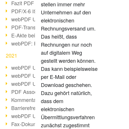
Fazit PDF Days 2021
stellen immer mehr
PDF/X-6 ISO-Norm
Unternehmen auf den
webPDF Update 8.0.0.2393
elektronischen
PDF-Transparenz beim PDF-Format
Rechnungsversand um.
E-Akte bei Behörden
Das heißt, dass
webPDF: PDF-Anhänge verwalten
Rechnungen nur noch
auf digitalem Weg
2021
gestellt werden können.
webPDF Update 8.0.0.2376
Das kann beispielsweise
webPDF Update 8.0.0.2374
per E-Mail oder
webPDF Update 8.0.0.2372
Download geschehen.
PDF Association 2021 Entwicklungen
Dazu gehört natürlich,
Kommentare im PDF einfügen
dass dem
Barrierefreie PDF-Dokumente (3/3)
elektronischen
webPDF Update 8.0.0.2338
Übermittlungsverfahren
Fax-Dokumente in Workflow
zunächst zugestimmt