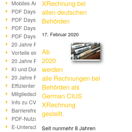
XRechnung bei
Mobiles Arbeiten mit PDF
PDF Days 2022 Themenblock 3
allen deutschen
PDF Days 2022 Themenblock 2
Behörden
PDF Days 2022 Themenblock 1
17. Februar 2020
PDF Days Europe 2022
20 Jahre PDF/X (Teil 3)
Ab
Vorteile einer PDF-Businesslösung
2020
20 Jahre PDF/X (Teil 2)
werden
KI und Dokumenten-Management
20 Jahre PDF/X (Teil 1)
alle Rechnungen bei
Effizienter Dokumenten Workflow
Behörden als
Mitgliedschaft PDF Association
German CIUS
Info zu CVE-2022-22965
XRechnung
Barrierefreiheit mehr als Inklusion
gestellt.
PDF-Nutzung durch Pandemie
E-Unterschriften für Verwaltung
Seit nunmehr 8 Jahren