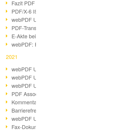
Fazit PDF Days 2021
PDF/X-6 ISO-Norm
webPDF Update 8.0.0.2393
PDF-Transparenz beim PDF-Format
E-Akte bei Behörden
webPDF: PDF-Anhänge verwalten
2021
webPDF Update 8.0.0.2376
webPDF Update 8.0.0.2374
webPDF Update 8.0.0.2372
PDF Association 2021 Entwicklungen
Kommentare im PDF einfügen
Barrierefreie PDF-Dokumente (3/3)
webPDF Update 8.0.0.2338
Fax-Dokumente in Workflow