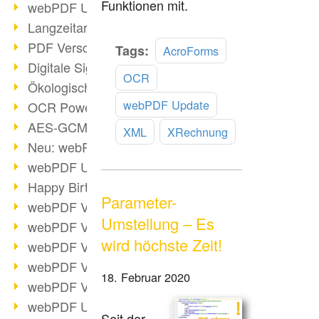
Funktionen mit.
webPDF Update 9.0.0.3149
Langzeitarchivierung mit PDF/A
PDF Verschlüsselung
Mehr
Tags:
AcroForms
lesen
Digitale Signaturen
OCR
Ökologischen Abdruck reduzieren
webPDF Update
OCR Power für Profis
AES-GCM-Unterstützung (PDF 2.0)
XML
XRechnung
Neu: webPDF Developer Hub
webPDF Update 9.0.0.2898
Happy Birthday, PDF!
Parameter-
webPDF Video-Session 4
Umstellung – Es
webPDF Video-Session 3
wird höchste Zeit!
webPDF Video-Session 2
webPDF Video-Session 1
18. Februar 2020
webPDF Video-Session Termine
webPDF Update 9.0.0.2843
Seit der