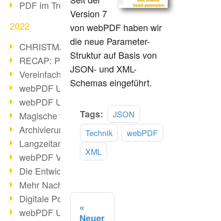
PDF im Trend
Version 7
2022
von webPDF haben wir
die neue Parameter-
CHRISTMAS 2022 loading
Struktur auf Basis von
RECAP: PDF Days Europe 2022
JSON- und XML-
Vereinfachung Personalprozesse
Schemas eingeführt.
webPDF Update 8.0.0.2727
webPDF Update 9.0.0.2732
Mehr
Tags:
JSON
Magische webPDF Version 9
lesen
Archivierung: Aufbewahrungsfristen
Technik
webPDF
Langzeitarchivierung mit PDF/A
XML
webPDF Video - Behind the Scenes
Die Entwicklung von PDF/X
Mehr Nachhaltigkeit durch PDF
Digitale Post als PDF/A
webPDF Update 8.0.0.2531
Neuer