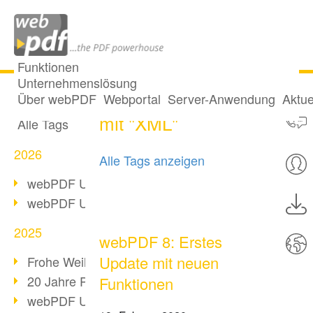
Funktionen
Unternehmenslösung
5 Posts getaggt
Alle Beiträge
Über webPDF
Webportal
Server-Anwendung
Aktue
mit "XML"
Alle Tags
2026
Alle Tags anzeigen
webPDF Update 10.0.5
webPDF Update 10.0.4
2025
webPDF 8: Erstes
Update mit neuen
Frohe Weihnachten & Auszeit
20 Jahre PDF/A
Funktionen
webPDF Update 10.0.3