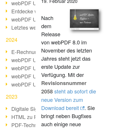
19. Februar 2020
webPDF Update 10.0.2
Entdecke webPDF 10
Nach
webPDF Update 9.0.0.3655
dem
Letztes webPDF 8 Update
Release
2024
von webPDF 8.0 im
November des letzten
E-Rechnungsstellung ab 2025
Jahres steht jetzt das
webPDF Update 9.0.0.3584
erste Update zur
webPDF Update 9.0.0.3479
Verfügung. Mit der
webPDF Update 9.0.0.3361
Revisionsnummer
webPDF Update 9.0.0.3264
steht ab sofort die
2058
2023
neue Version zum
Download bereit
. Sie
Digitale Signatur in PDF
bringt neben Bugfixes
HTML zu PDF
auch einige neue
PDF-Techniken für Barrierefreiheit