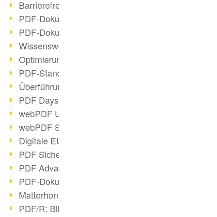
Barrierefreie PDF-Dokumente (2/3)
PDF-Dokumente mit OCR optimieren
PDF-Dokumente barrierefrei?
Wissenswertes über E-Signatur
Optimierung des PDF-Formats
PDF-Standards im Überblick
Überführung PDF/A in Archivsystem
PDF Days Europe 2021
webPDF Update 8.0.0.2282
webPDF Statistik-Auswertungen
Digitale EU COVID-Zertifikate
PDF Sicherheitseinstellungen
PDF Advanced Electronic Signature
PDF-Dokumente neu organisieren
Matterhorn Protokoll 1.1 verfügbar
PDF/R: Bildformat der Zukunft