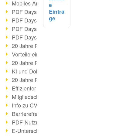
Mobiles Arbeiten mit PDF
e
PDF Days 2022 Themenblock 3
Einträ
ge
PDF Days 2022 Themenblock 2
PDF Days 2022 Themenblock 1
PDF Days Europe 2022
20 Jahre PDF/X (Teil 3)
Vorteile einer PDF-Businesslösung
20 Jahre PDF/X (Teil 2)
KI und Dokumenten-Management
20 Jahre PDF/X (Teil 1)
Effizienter Dokumenten Workflow
Mitgliedschaft PDF Association
Info zu CVE-2022-22965
Barrierefreiheit mehr als Inklusion
PDF-Nutzung durch Pandemie
E-Unterschriften für Verwaltung