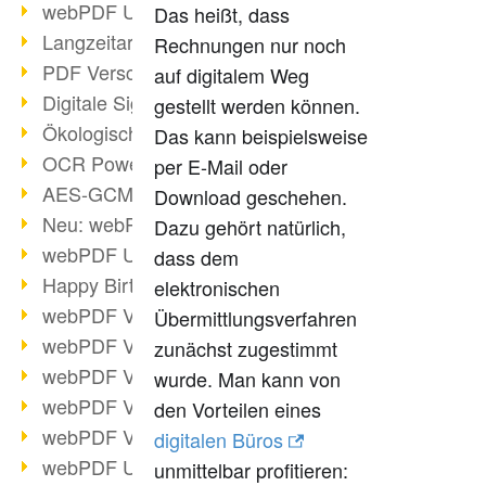
webPDF Update 9.0.0.3149
Das heißt, dass
Langzeitarchivierung mit PDF/A
Rechnungen nur noch
PDF Verschlüsselung
auf digitalem Weg
Digitale Signaturen
gestellt werden können.
Ökologischen Abdruck reduzieren
Das kann beispielsweise
OCR Power für Profis
per E-Mail oder
AES-GCM-Unterstützung (PDF 2.0)
Download geschehen.
Neu: webPDF Developer Hub
Dazu gehört natürlich,
webPDF Update 9.0.0.2898
dass dem
Happy Birthday, PDF!
elektronischen
webPDF Video-Session 4
Übermittlungsverfahren
webPDF Video-Session 3
zunächst zugestimmt
webPDF Video-Session 2
wurde. Man kann von
webPDF Video-Session 1
den Vorteilen eines
webPDF Video-Session Termine
digitalen Büros
webPDF Update 9.0.0.2843
unmittelbar profitieren: