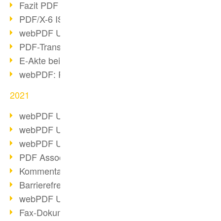
Fazit PDF Days 2021
PDF/X-6 ISO-Norm
webPDF Update 8.0.0.2393
PDF-Transparenz beim PDF-Format
E-Akte bei Behörden
webPDF: PDF-Anhänge verwalten
2021
webPDF Update 8.0.0.2376
webPDF Update 8.0.0.2374
webPDF Update 8.0.0.2372
PDF Association 2021 Entwicklungen
Kommentare im PDF einfügen
Barrierefreie PDF-Dokumente (3/3)
webPDF Update 8.0.0.2338
Fax-Dokumente in Workflow