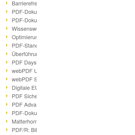
Barrierefreie PDF-Dokumente (2/3)
PDF-Dokumente mit OCR optimieren
PDF-Dokumente barrierefrei?
Wissenswertes über E-Signatur
Optimierung des PDF-Formats
PDF-Standards im Überblick
Überführung PDF/A in Archivsystem
PDF Days Europe 2021
webPDF Update 8.0.0.2282
webPDF Statistik-Auswertungen
Digitale EU COVID-Zertifikate
PDF Sicherheitseinstellungen
PDF Advanced Electronic Signature
PDF-Dokumente neu organisieren
Matterhorn Protokoll 1.1 verfügbar
PDF/R: Bildformat der Zukunft