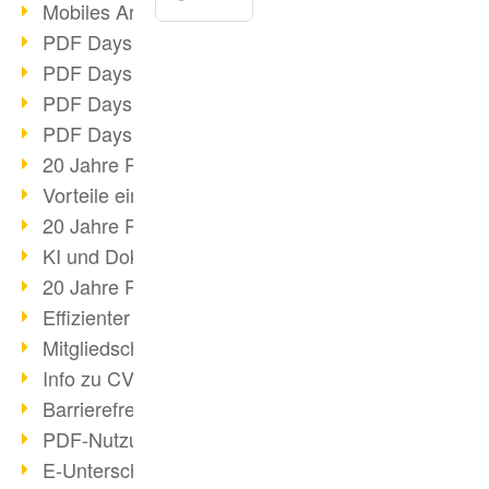
Mobiles Arbeiten mit PDF
PDF Days 2022 Themenblock 3
PDF Days 2022 Themenblock 2
PDF Days 2022 Themenblock 1
PDF Days Europe 2022
20 Jahre PDF/X (Teil 3)
Vorteile einer PDF-Businesslösung
20 Jahre PDF/X (Teil 2)
KI und Dokumenten-Management
20 Jahre PDF/X (Teil 1)
Effizienter Dokumenten Workflow
Mitgliedschaft PDF Association
Info zu CVE-2022-22965
Barrierefreiheit mehr als Inklusion
PDF-Nutzung durch Pandemie
E-Unterschriften für Verwaltung