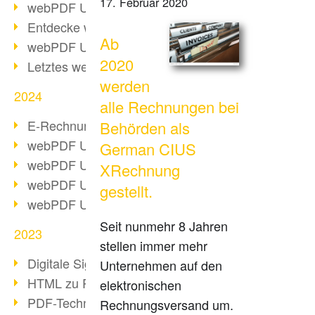
17. Februar 2020
webPDF Update 10.0.2
Entdecke webPDF 10
Ab
webPDF Update 9.0.0.3655
2020
Letztes webPDF 8 Update
werden
2024
alle Rechnungen bei
E-Rechnungsstellung ab 2025
Behörden als
webPDF Update 9.0.0.3584
German CIUS
webPDF Update 9.0.0.3479
XRechnung
webPDF Update 9.0.0.3361
gestellt.
webPDF Update 9.0.0.3264
Seit nunmehr 8 Jahren
2023
stellen immer mehr
Digitale Signatur in PDF
Unternehmen auf den
HTML zu PDF
elektronischen
PDF-Techniken für Barrierefreiheit
Rechnungsversand um.