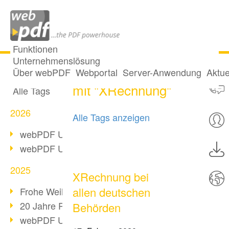
Funktionen
Unternehmenslösung
4 Posts getaggt
Alle Beiträge
Über webPDF
Webportal
Server-Anwendung
Aktue
mit "XRechnung"
Alle Tags
2026
Alle Tags anzeigen
webPDF Update 10.0.5
webPDF Update 10.0.4
2025
XRechnung bei
allen deutschen
Frohe Weihnachten & Auszeit
20 Jahre PDF/A
Behörden
webPDF Update 10.0.3