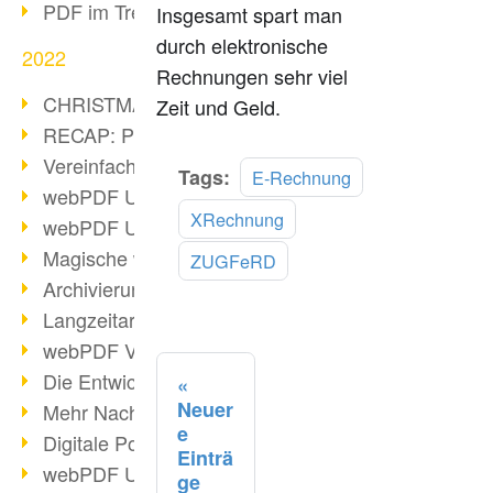
PDF im Trend
Insgesamt spart man
durch elektronische
2022
Rechnungen sehr viel
CHRISTMAS 2022 loading
Zeit und Geld.
RECAP: PDF Days Europe 2022
Vereinfachung Personalprozesse
Mehr
Tags:
E-Rechnung
webPDF Update 8.0.0.2727
lesen
XRechnung
webPDF Update 9.0.0.2732
Magische webPDF Version 9
ZUGFeRD
Archivierung: Aufbewahrungsfristen
Langzeitarchivierung mit PDF/A
webPDF Video - Behind the Scenes
Die Entwicklung von PDF/X
Neuer
Mehr Nachhaltigkeit durch PDF
e
Digitale Post als PDF/A
Einträ
webPDF Update 8.0.0.2531
ge