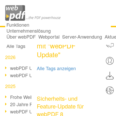
Funktionen
Unternehmenslösung
34 Posts getaggt
Alle Beiträge
Über webPDF
Webportal
Server-Anwendung
Aktue
mit "webPDF
Alle Tags
Update"
2026
webPDF Update 10.0.5
Alle Tags anzeigen
webPDF Update 10.0.4
2025
Frohe Weihnachten & Auszeit
Sicherheits- und
20 Jahre PDF/A
Feature-Update für
webPDF Update 10.0.3
webPDF 8