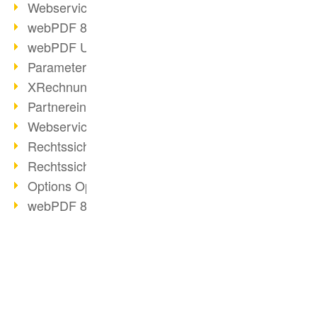
Webservice PDF/A
webPDF 8 Neuerungen (Teil 2)
webPDF Update 8.0.0.2058
Parameter-Umstellung
XRechnung bei deutschen Behörden
Partnereinsatz unserer Software
Webservice Beispiel: XMP-Metadaten
Rechtssichere Mail-Archivierung (2)
Rechtssichere Mail-Archivierung (1)
Options Operation
webPDF 8 Neuerungen (Teil 1)
2019
PDF-Lösung für Unternehmen
ToolboxWebService Print Operation
BUSINESS-LÖSUNG
PDF Days 2020
PDF für Anwender