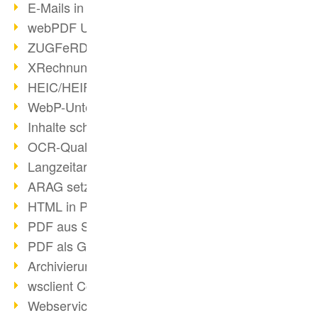
E-Mails in PDF
webPDF Update 8.0.0.2176
ZUGFeRD im Überblick
XRechnung Überblick
HEIC/HEIF-Unterstützung
WebP-Unterstützung
Inhalte schwärzen
OCR-Qualität verbessert
Langzeitarchivierung PDF
ARAG setzt auf webPDF
HTML in PDF umwandeln
PDF aus SAP
PDF als Grafik exportieren
Archivierung & Migration
wsclient Converter
Webservice Toolbox (3)