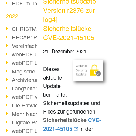
Sicherheitsupdate
PDF im Trend
Version r2376 zur
2022
log4j
Sicherheitslücke
CHRISTMAS 2022 loading
CVE-2021-45105
RECAP: PDF Days Europe 2022
Vereinfachung Personalprozesse
21. Dezember 2021
webPDF Update 8.0.0.2727
webPDF Update 9.0.0.2732
Dieses
Magische webPDF Version 9
aktuelle
Archivierung: Aufbewahrungsfristen
Update
Langzeitarchivierung mit PDF/A
beinhaltet
webPDF Video - Behind the Scenes
Sicherheitsupdates und
Die Entwicklung von PDF/X
Fixes zur gefundenen
Mehr Nachhaltigkeit durch PDF
Sicherheitslücke
CVE-
Digitale Post als PDF/A
in der
2021-45105
webPDF Update 8.0.0.2531