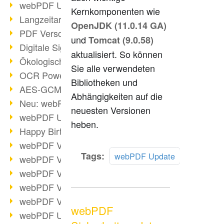
webPDF Update 9.0.0.3149
Kernkomponenten wie
Langzeitarchivierung mit PDF/A
OpenJDK (11.0.14 GA)
PDF Verschlüsselung
und
Tomcat (9.0.58)
Digitale Signaturen
aktualisiert. So können
Ökologischen Abdruck reduzieren
Sie alle verwendeten
OCR Power für Profis
Bibliotheken und
AES-GCM-Unterstützung (PDF 2.0)
Abhängigkeiten auf die
Neu: webPDF Developer Hub
neuesten Versionen
webPDF Update 9.0.0.2898
heben.
Happy Birthday, PDF!
webPDF Video-Session 4
Mehr
Tags:
webPDF Update
webPDF Video-Session 3
lesen
webPDF Video-Session 2
webPDF Video-Session 1
webPDF Video-Session Termine
webPDF
webPDF Update 9.0.0.2843