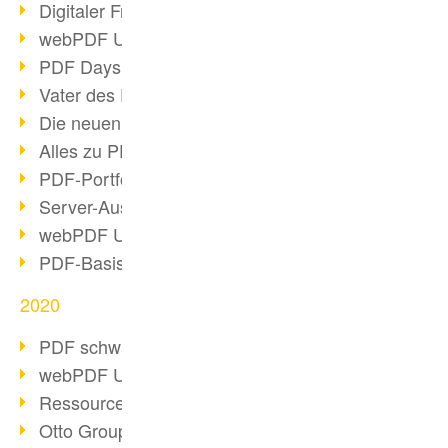
Digitaler Freigabeprozess
webPDF Update 8.0.0.2255
PDF Days Europe 2021
Vater des PDF gestorben
Die neuen PDF Standards 2020
Alles zu PDF/A-4
PDF-Portfolio erstellen
Server-Auslastung Status-Seite
webPDF Update 8.0.0.2229
PDF-Basisdatenpflege mit webPDF
2020
PDF schwärzen & bereinigen
webPDF Update 8.0.0.2193
Ressourcen für Entwickler
Otto Group Recruiting