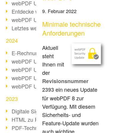
webPDF Update 10.0.2
Entdecke webPDF 10
9. Februar 2022
webPDF Update 9.0.0.3655
Minimale technische
Letztes webPDF 8 Update
Anforderungen
2024
Aktuell
E-Rechnungsstellung ab 2025
steht
webPDF Update 9.0.0.3584
Ihnen mit
webPDF Update 9.0.0.3479
der
webPDF Update 9.0.0.3361
Revisionsnummer
webPDF Update 9.0.0.3264
ein neues Update
2393
für webPDF 8 zur
2023
Verfügung. Mit diesem
Digitale Signatur in PDF
Sicherheits- und
HTML zu PDF
Feature-Update wurden
PDF-Techniken für Barrierefreiheit
auch wichtige