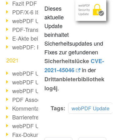
Fazit PDF Days 2021
Dieses
PDF/X-6 ISO-Norm
aktuelle
webPDF Update 8.0.0.2393
Update
PDF-Transparenz beim PDF-Format
beinhaltet
E-Akte bei Behörden
Sicherheitsupdates und
webPDF: PDF-Anhänge verwalten
Fixes zur gefundenen
2021
Sicherheitslücke
CVE-
in der
2021-45046
webPDF Update 8.0.0.2376
Drittanbieterbibliothek
webPDF Update 8.0.0.2374
.
log4j
webPDF Update 8.0.0.2372
PDF Association 2021 Entwicklungen
Mehr
Kommentare im PDF einfügen
Tags:
webPDF Update
lesen
Barrierefreie PDF-Dokumente (3/3)
webPDF Update 8.0.0.2338
Fax-Dokumente in Workflow