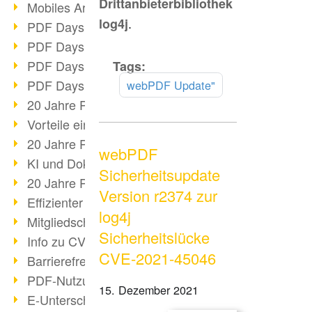
Drittanbieterbibliothek
Mobiles Arbeiten mit PDF
.
log4j
PDF Days 2022 Themenblock 3
PDF Days 2022 Themenblock 2
PDF Days 2022 Themenblock 1
Tags:
Mehr
lesen
PDF Days Europe 2022
webPDF Update"
20 Jahre PDF/X (Teil 3)
Vorteile einer PDF-Businesslösung
20 Jahre PDF/X (Teil 2)
webPDF
KI und Dokumenten-Management
Sicherheitsupdate
20 Jahre PDF/X (Teil 1)
Version r2374 zur
Effizienter Dokumenten Workflow
log4j
Mitgliedschaft PDF Association
Sicherheitslücke
Info zu CVE-2022-22965
CVE-2021-45046
Barrierefreiheit mehr als Inklusion
PDF-Nutzung durch Pandemie
15. Dezember 2021
E-Unterschriften für Verwaltung