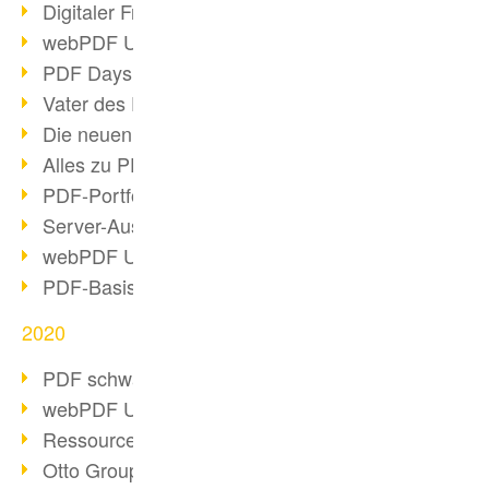
Digitaler Freigabeprozess
webPDF Update 8.0.0.2255
PDF Days Europe 2021
Vater des PDF gestorben
Die neuen PDF Standards 2020
Alles zu PDF/A-4
PDF-Portfolio erstellen
Server-Auslastung Status-Seite
webPDF Update 8.0.0.2229
PDF-Basisdatenpflege mit webPDF
2020
PDF schwärzen & bereinigen
webPDF Update 8.0.0.2193
Ressourcen für Entwickler
Otto Group Recruiting