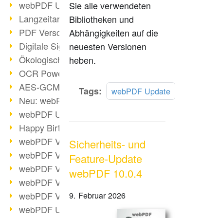
webPDF Update 9.0.0.3149
Sie alle verwendeten
Langzeitarchivierung mit PDF/A
Bibliotheken und
PDF Verschlüsselung
Abhängigkeiten auf die
Digitale Signaturen
neuesten Versionen
Ökologischen Abdruck reduzieren
heben.
OCR Power für Profis
AES-GCM-Unterstützung (PDF 2.0)
Mehr
Tags:
webPDF Update
Neu: webPDF Developer Hub
lesen
webPDF Update 9.0.0.2898
Happy Birthday, PDF!
webPDF Video-Session 4
Sicherheits- und
webPDF Video-Session 3
Feature-Update
webPDF Video-Session 2
webPDF 10.0.4
webPDF Video-Session 1
webPDF Video-Session Termine
9. Februar 2026
webPDF Update 9.0.0.2843