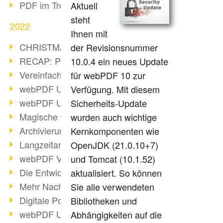
PDF im Trend
Aktuell
steht
2022
Ihnen mit
CHRISTMAS 2022 loading
der Revisionsnummer
RECAP: PDF Days Europe 2022
10.0.4 ein neues Update
Vereinfachung Personalprozesse
für webPDF 10 zur
webPDF Update 8.0.0.2727
Verfügung. Mit diesem
webPDF Update 9.0.0.2732
Sicherheits-Update
Magische webPDF Version 9
wurden auch wichtige
Archivierung: Aufbewahrungsfristen
Kernkomponenten wie
Langzeitarchivierung mit PDF/A
OpenJDK (21.0.10+7)
webPDF Video - Behind the Scenes
und Tomcat (10.1.52)
Die Entwicklung von PDF/X
aktualisiert. So können
Mehr Nachhaltigkeit durch PDF
Sie alle verwendeten
Digitale Post als PDF/A
Bibliotheken und
webPDF Update 8.0.0.2531
Abhängigkeiten auf die