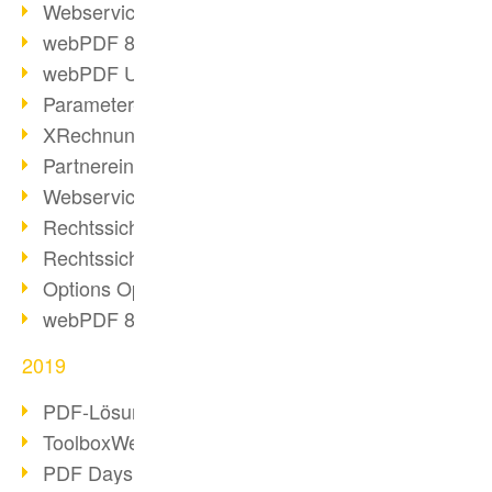
Webservice PDF/A
webPDF 8 Neuerungen (Teil 2)
webPDF Update 8.0.0.2058
Parameter-Umstellung
XRechnung bei deutschen Behörden
Partnereinsatz unserer Software
Webservice Beispiel: XMP-Metadaten
Rechtssichere Mail-Archivierung (2)
Rechtssichere Mail-Archivierung (1)
Options Operation
webPDF 8 Neuerungen (Teil 1)
2019
PDF-Lösung für Unternehmen
ToolboxWebService Print Operation
PDF Days 2020