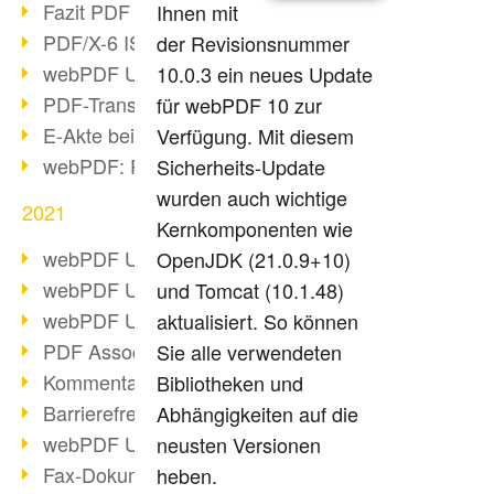
Fazit PDF Days 2021
Ihnen mit
PDF/X-6 ISO-Norm
der Revisionsnummer
webPDF Update 8.0.0.2393
10.0.3 ein neues Update
PDF-Transparenz beim PDF-Format
für webPDF 10 zur
E-Akte bei Behörden
Verfügung. Mit diesem
webPDF: PDF-Anhänge verwalten
Sicherheits-Update
wurden auch wichtige
2021
Kernkomponenten wie
webPDF Update 8.0.0.2376
OpenJDK (21.0.9+10)
webPDF Update 8.0.0.2374
und Tomcat (10.1.48)
webPDF Update 8.0.0.2372
aktualisiert. So können
PDF Association 2021 Entwicklungen
Sie alle verwendeten
Kommentare im PDF einfügen
Bibliotheken und
Barrierefreie PDF-Dokumente (3/3)
Abhängigkeiten auf die
webPDF Update 8.0.0.2338
neusten Versionen
Fax-Dokumente in Workflow
heben.