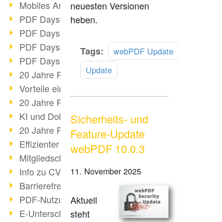
Mobiles Arbeiten mit PDF
neuesten Versionen
PDF Days 2022 Themenblock 3
heben.
PDF Days 2022 Themenblock 2
PDF Days 2022 Themenblock 1
Mehr
Tags:
webPDF Update
PDF Days Europe 2022
lesen
Update
20 Jahre PDF/X (Teil 3)
Vorteile einer PDF-Businesslösung
20 Jahre PDF/X (Teil 2)
KI und Dokumenten-Management
Sicherheits- und
20 Jahre PDF/X (Teil 1)
Feature-Update
Effizienter Dokumenten Workflow
webPDF 10.0.3
Mitgliedschaft PDF Association
Info zu CVE-2022-22965
11. November 2025
Barrierefreiheit mehr als Inklusion
PDF-Nutzung durch Pandemie
Aktuell
E-Unterschriften für Verwaltung
steht