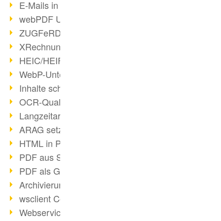
E-Mails in PDF
webPDF Update 8.0.0.2176
ZUGFeRD im Überblick
XRechnung Überblick
HEIC/HEIF-Unterstützung
WebP-Unterstützung
Inhalte schwärzen
OCR-Qualität verbessert
Langzeitarchivierung PDF
ARAG setzt auf webPDF
HTML in PDF umwandeln
PDF aus SAP
PDF als Grafik exportieren
Archivierung & Migration
wsclient Converter
Webservice Toolbox (3)