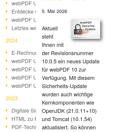
webPDF Update 10.0.2
Entdecke webPDF 10
5. Mai 2026
webPDF Update 9.0.0.3655
Letztes webPDF 8 Update
Aktuell
steht
2024
Ihnen mit
E-Rechnungsstellung ab 2025
der Revisionsnummer
webPDF Update 9.0.0.3584
10.0.5 ein neues Update
webPDF Update 9.0.0.3479
für webPDF 10 zur
webPDF Update 9.0.0.3361
Verfügung. Mit diesem
webPDF Update 9.0.0.3264
Sicherheits-Update
wurden auch wichtige
2023
Kernkomponenten wie
Digitale Signatur in PDF
OpenJDK (21.0.11+10)
HTML zu PDF
und Tomcat (10.1.54)
PDF-Techniken für Barrierefreiheit
aktualisiert. So können