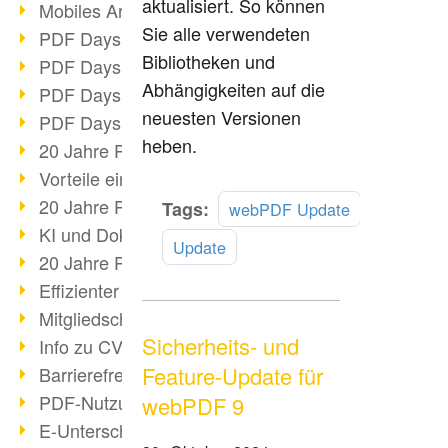
aktualisiert. So können
Mobiles Arbeiten mit PDF
Sie alle verwendeten
PDF Days 2022 Themenblock 3
Bibliotheken und
PDF Days 2022 Themenblock 2
Abhängigkeiten auf die
PDF Days 2022 Themenblock 1
neuesten Versionen
PDF Days Europe 2022
heben.
20 Jahre PDF/X (Teil 3)
Vorteile einer PDF-Businesslösung
20 Jahre PDF/X (Teil 2)
Mehr
Tags:
webPDF Update
lesen
KI und Dokumenten-Management
Update
20 Jahre PDF/X (Teil 1)
Effizienter Dokumenten Workflow
Mitgliedschaft PDF Association
Sicherheits- und
Info zu CVE-2022-22965
Feature-Update für
Barrierefreiheit mehr als Inklusion
PDF-Nutzung durch Pandemie
webPDF 9
E-Unterschriften für Verwaltung