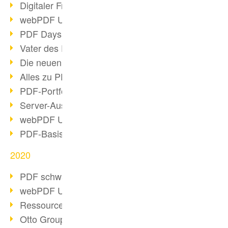
Digitaler Freigabeprozess
webPDF Update 8.0.0.2255
PDF Days Europe 2021
Vater des PDF gestorben
Die neuen PDF Standards 2020
Alles zu PDF/A-4
PDF-Portfolio erstellen
Server-Auslastung Status-Seite
webPDF Update 8.0.0.2229
PDF-Basisdatenpflege mit webPDF
2020
PDF schwärzen & bereinigen
webPDF Update 8.0.0.2193
Ressourcen für Entwickler
Otto Group Recruiting