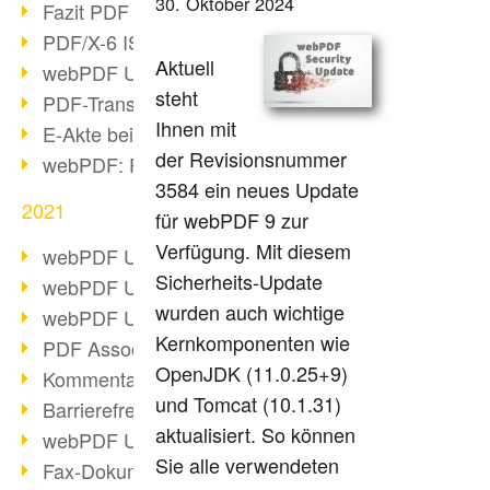
30. Oktober 2024
Fazit PDF Days 2021
PDF/X-6 ISO-Norm
Aktuell
webPDF Update 8.0.0.2393
steht
PDF-Transparenz beim PDF-Format
Ihnen mit
E-Akte bei Behörden
der Revisionsnummer
webPDF: PDF-Anhänge verwalten
3584 ein neues Update
2021
für webPDF 9 zur
Verfügung. Mit diesem
webPDF Update 8.0.0.2376
Sicherheits-Update
webPDF Update 8.0.0.2374
wurden auch wichtige
webPDF Update 8.0.0.2372
Kernkomponenten wie
PDF Association 2021 Entwicklungen
OpenJDK (11.0.25+9)
Kommentare im PDF einfügen
und Tomcat (10.1.31)
Barrierefreie PDF-Dokumente (3/3)
aktualisiert. So können
webPDF Update 8.0.0.2338
Sie alle verwendeten
Fax-Dokumente in Workflow