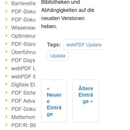
Bibliotheken und
Barrierefreie PDF-Dokumente (2/3)
Abhängigkeiten auf die
PDF-Dokumente mit OCR optimieren
neusten Versionen
PDF-Dokumente barrierefrei?
heben.
Wissenswertes über E-Signatur
Optimierung des PDF-Formats
PDF-Standards im Überblick
Mehr
Tags:
webPDF Update
lesen
Überführung PDF/A in Archivsystem
Update
PDF Days Europe 2021
webPDF Update 8.0.0.2282
webPDF Statistik-Auswertungen
Digitale EU COVID-Zertifikate
Ältere
PDF Sicherheitseinstellungen
Neuer
Einträ
PDF Advanced Electronic Signature
e
ge
Einträ
PDF-Dokumente neu organisieren
ge
Matterhorn Protokoll 1.1 verfügbar
PDF/R: Bildformat der Zukunft