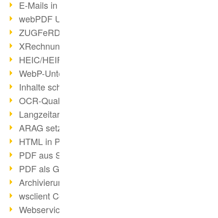
E-Mails in PDF
webPDF Update 8.0.0.2176
ZUGFeRD im Überblick
XRechnung Überblick
HEIC/HEIF-Unterstützung
WebP-Unterstützung
Inhalte schwärzen
OCR-Qualität verbessert
Langzeitarchivierung PDF
ARAG setzt auf webPDF
HTML in PDF umwandeln
PDF aus SAP
PDF als Grafik exportieren
Archivierung & Migration
wsclient Converter
Webservice Toolbox (3)