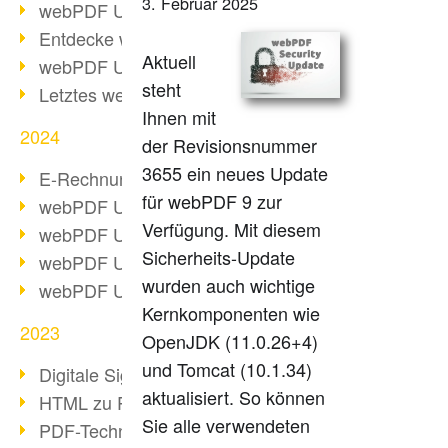
3. Februar 2025
webPDF Update 10.0.2
Entdecke webPDF 10
Aktuell
webPDF Update 9.0.0.3655
steht
Letztes webPDF 8 Update
Ihnen mit
2024
der Revisionsnummer
3655 ein neues Update
E-Rechnungsstellung ab 2025
für webPDF 9 zur
webPDF Update 9.0.0.3584
Verfügung. Mit diesem
webPDF Update 9.0.0.3479
Sicherheits-Update
webPDF Update 9.0.0.3361
wurden auch wichtige
webPDF Update 9.0.0.3264
Kernkomponenten wie
2023
OpenJDK (11.0.26+4)
und Tomcat (10.1.34)
Digitale Signatur in PDF
aktualisiert. So können
HTML zu PDF
Sie alle verwendeten
PDF-Techniken für Barrierefreiheit