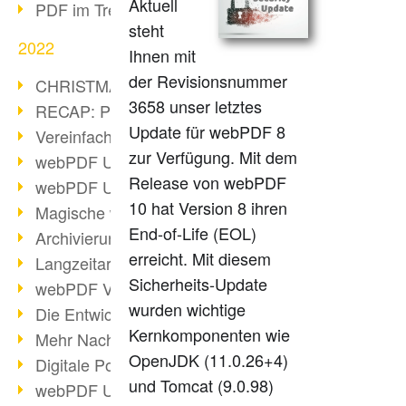
Aktuell
PDF im Trend
steht
2022
Ihnen mit
der Revisionsnummer
CHRISTMAS 2022 loading
3658 unser letztes
RECAP: PDF Days Europe 2022
Update für webPDF 8
Vereinfachung Personalprozesse
zur Verfügung. Mit dem
webPDF Update 8.0.0.2727
Release von webPDF
webPDF Update 9.0.0.2732
10 hat Version 8 ihren
Magische webPDF Version 9
End-of-Life (EOL)
Archivierung: Aufbewahrungsfristen
erreicht. Mit diesem
Langzeitarchivierung mit PDF/A
Sicherheits-Update
webPDF Video - Behind the Scenes
wurden wichtige
Die Entwicklung von PDF/X
Kernkomponenten wie
Mehr Nachhaltigkeit durch PDF
OpenJDK (11.0.26+4)
Digitale Post als PDF/A
und Tomcat (9.0.98)
webPDF Update 8.0.0.2531