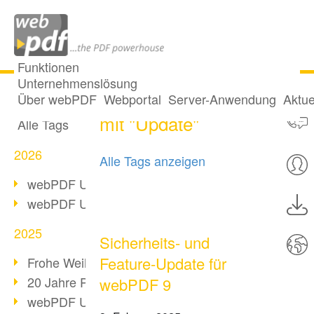
Funktionen
Unternehmenslösung
9 Posts getaggt
Alle Beiträge
Über webPDF
Webportal
Server-Anwendung
Aktue
mit "Update"
Alle Tags
2026
Alle Tags anzeigen
webPDF Update 10.0.5
webPDF Update 10.0.4
2025
Sicherheits- und
Feature-Update für
Frohe Weihnachten & Auszeit
20 Jahre PDF/A
webPDF 9
webPDF Update 10.0.3