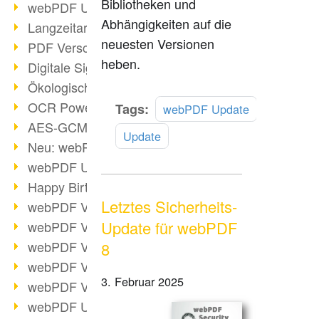
Bibliotheken und
webPDF Update 9.0.0.3149
Abhängigkeiten auf die
Langzeitarchivierung mit PDF/A
neuesten Versionen
PDF Verschlüsselung
heben.
Digitale Signaturen
Ökologischen Abdruck reduzieren
OCR Power für Profis
Mehr
Tags:
webPDF Update
lesen
AES-GCM-Unterstützung (PDF 2.0)
Update
Neu: webPDF Developer Hub
webPDF Update 9.0.0.2898
Happy Birthday, PDF!
Letztes Sicherheits-
webPDF Video-Session 4
Update für webPDF
webPDF Video-Session 3
webPDF Video-Session 2
8
webPDF Video-Session 1
3. Februar 2025
webPDF Video-Session Termine
webPDF Update 9.0.0.2843