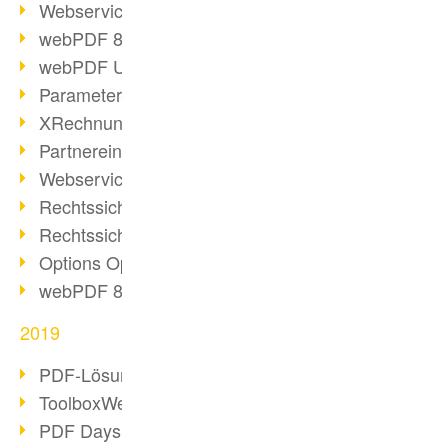
Webservice PDF/A
webPDF 8 Neuerungen (Teil 2)
webPDF Update 8.0.0.2058
Parameter-Umstellung
XRechnung bei deutschen Behörden
Partnereinsatz unserer Software
Webservice Beispiel: XMP-Metadaten
Rechtssichere Mail-Archivierung (2)
Rechtssichere Mail-Archivierung (1)
Options Operation
webPDF 8 Neuerungen (Teil 1)
2019
PDF-Lösung für Unternehmen
ToolboxWebService Print Operation
PDF Days 2020