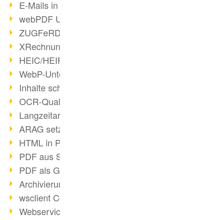
E-Mails in PDF
webPDF Update 8.0.0.2176
ZUGFeRD im Überblick
XRechnung Überblick
HEIC/HEIF-Unterstützung
WebP-Unterstützung
Inhalte schwärzen
OCR-Qualität verbessert
Langzeitarchivierung PDF
ARAG setzt auf webPDF
HTML in PDF umwandeln
PDF aus SAP
PDF als Grafik exportieren
Archivierung & Migration
wsclient Converter
Webservice Toolbox (3)