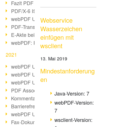
Fazit PDF Days 2021
PDF/X-6 ISO-Norm
webPDF Update 8.0.0.2393
Webservice
PDF-Transparenz beim PDF-Format
Wasserzeichen
E-Akte bei Behörden
einfügen mit
webPDF: PDF-Anhänge verwalten
wsclient
2021
13. Mai 2019
webPDF Update 8.0.0.2376
Mindestanforderung
webPDF Update 8.0.0.2374
en
webPDF Update 8.0.0.2372
PDF Association 2021 Entwicklungen
Java-Version: 7
Kommentare im PDF einfügen
webPDF-Version:
Barrierefreie PDF-Dokumente (3/3)
7
webPDF Update 8.0.0.2338
wsclient-Version:
Fax-Dokumente in Workflow