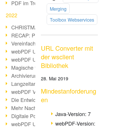
PDF im Trend
lesen
Merging
2022
Toolbox Webservices
CHRISTMAS 2022 loading
RECAP: PDF Days Europe 2022
Vereinfachung Personalprozesse
URL Converter mit
webPDF Update 8.0.0.2727
der wsclient
webPDF Update 9.0.0.2732
Bibliothek
Magische webPDF Version 9
Archivierung: Aufbewahrungsfristen
28. Mai 2019
Langzeitarchivierung mit PDF/A
Mindestanforderung
webPDF Video - Behind the Scenes
en
Die Entwicklung von PDF/X
Mehr Nachhaltigkeit durch PDF
Java-Version: 7
Digitale Post als PDF/A
webPDF-Version:
webPDF Update 8.0.0.2531