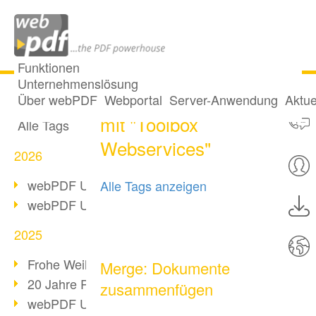
Funktionen
Unternehmenslösung
19 Posts getaggt
Alle Beiträge
Über webPDF
Webportal
Server-Anwendung
Aktue
mit "Toolbox
Alle Tags
Webservices"
2026
webPDF Update 10.0.5
Alle Tags anzeigen
webPDF Update 10.0.4
2025
Frohe Weihnachten & Auszeit
Merge: Dokumente
20 Jahre PDF/A
zusammenfügen
webPDF Update 10.0.3