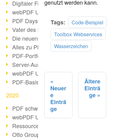
genutzt werden kann.
Digitaler Freigabeprozess
webPDF Update 8.0.0.2255
PDF Days Europe 2021
Mehr
Tags:
Code-Beispiel
lesen
Vater des PDF gestorben
Toolbox Webservices
Die neuen PDF Standards 2020
Wasserzeichen
Alles zu PDF/A-4
PDF-Portfolio erstellen
Server-Auslastung Status-Seite
webPDF Update 8.0.0.2229
Ältere
PDF-Basisdatenpflege mit webPDF
Neuer
Einträ
e
ge
2020
Einträ
PDF schwärzen & bereinigen
ge
webPDF Update 8.0.0.2193
Ressourcen für Entwickler
Otto Group Recruiting