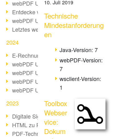
10. Juli 2019
webPDF Update 10.0.2
Entdecke webPDF 10
Technische
webPDF Update 9.0.0.3655
Mindestanforderung
Letztes webPDF 8 Update
en
2024
Java-Version: 7
E-Rechnungsstellung ab 2025
webPDF-Version:
webPDF Update 9.0.0.3584
7
webPDF Update 9.0.0.3479
wsclient-Version:
webPDF Update 9.0.0.3361
1
webPDF Update 9.0.0.3264
Toolbox
2023
Webser
Digitale Signatur in PDF
vice:
HTML zu PDF
Dokum
PDF-Techniken für Barrierefreiheit