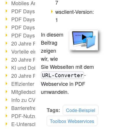
7
Mobiles Arbeiten mit PDF
PDF Days 2022 Themenblock 3
wsclient-Version:
PDF Days 2022 Themenblock 2
1
PDF Days 2022 Themenblock 1
In diesem
PDF Days Europe 2022
Beitrag
20 Jahre PDF/X (Teil 3)
zeigen
Vorteile einer PDF-Businesslösung
wir, wie
20 Jahre PDF/X (Teil 2)
Sie Webseiten mit dem
KI und Dokumenten-Management
-
20 Jahre PDF/X (Teil 1)
URL-Converter
Webservice in PDF
Effizienter Dokumenten Workflow
umwandeln.
Mitgliedschaft PDF Association
Info zu CVE-2022-22965
Barrierefreiheit mehr als Inklusion
Mehr
Tags:
Code-Beispiel
PDF-Nutzung durch Pandemie
lesen
Toolbox Webservices
E-Unterschriften für Verwaltung