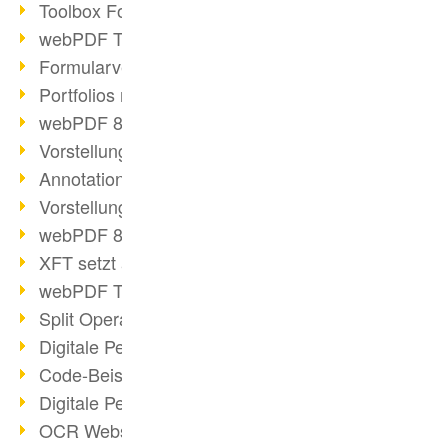
Toolbox Forms Operation
webPDF Toolbox Delete
Formularverarbeitung mit webPDF
Portfolios mit webPDF erstellen
webPDF 8.0 gestartet
Vorstellung weiterer ActionTypes
AnnotationSelection Objekt
Vorstellung weiterer ActionTypes
webPDF 8: Toolbox Neuerungen
XFT setzt auf webPDF
webPDF Toolbox Webservice Image
Split Operation: Dokumente teilen
Digitale Personalakte mit webPDF
Code-Beispiel Attachment Operation
Digitale Personalakte bei REMONDIS
OCR Webservice