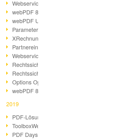
Webservice PDF/A
webPDF 8 Neuerungen (Teil 2)
webPDF Update 8.0.0.2058
Parameter-Umstellung
XRechnung bei deutschen Behörden
Partnereinsatz unserer Software
Webservice Beispiel: XMP-Metadaten
Rechtssichere Mail-Archivierung (2)
Rechtssichere Mail-Archivierung (1)
Options Operation
webPDF 8 Neuerungen (Teil 1)
2019
PDF-Lösung für Unternehmen
ToolboxWebService Print Operation
PDF Days 2020