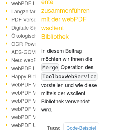
ente
webPDF Update 9.0.0.3149
zusammenführen
Langzeitarchivierung mit PDF/A
mit der webPDF
PDF Verschlüsselung
wsclient
Digitale Signaturen
Bibliothek
Ökologischen Abdruck reduzieren
OCR Power für Profis
In diesem Beitrag
AES-GCM-Unterstützung (PDF 2.0)
möchten wir Ihnen die
Neu: webPDF Developer Hub
Operation des
webPDF Update 9.0.0.2898
Merge
Happy Birthday, PDF!
ToolboxWebService
webPDF Video-Session 4
vorstellen und wie diese
webPDF Video-Session 3
mittels der wsclient
webPDF Video-Session 2
Bibliothek verwendet
webPDF Video-Session 1
wird.
webPDF Video-Session Termine
webPDF Update 9.0.0.2843
Mehr
Tags:
Code-Beispiel