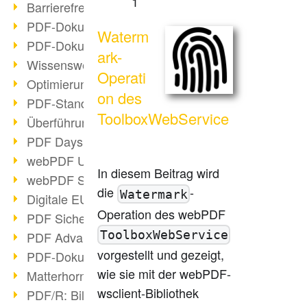
1
Barrierefreie PDF-Dokumente (2/3)
PDF-Dokumente mit OCR optimieren
Waterm
PDF-Dokumente barrierefrei?
ark-
Wissenswertes über E-Signatur
Operati
Optimierung des PDF-Formats
on des
PDF-Standards im Überblick
ToolboxWebService
Überführung PDF/A in Archivsystem
PDF Days Europe 2021
webPDF Update 8.0.0.2282
In diesem Beitrag wird
webPDF Statistik-Auswertungen
die
-
Watermark
Digitale EU COVID-Zertifikate
Operation des webPDF
PDF Sicherheitseinstellungen
ToolboxWebService
PDF Advanced Electronic Signature
vorgestellt und gezeigt,
PDF-Dokumente neu organisieren
wie sie mit der webPDF-
Matterhorn Protokoll 1.1 verfügbar
wsclient-Bibliothek
PDF/R: Bildformat der Zukunft