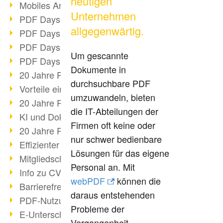
heutigen
Mobiles Arbeiten mit PDF
Unternehmen
PDF Days 2022 Themenblock 3
allgegenwärtig.
PDF Days 2022 Themenblock 2
PDF Days 2022 Themenblock 1
Um gescannte
PDF Days Europe 2022
Dokumente in
20 Jahre PDF/X (Teil 3)
durchsuchbare PDF
Vorteile einer PDF-Businesslösung
umzuwandeln, bieten
20 Jahre PDF/X (Teil 2)
die IT-Abteilungen der
KI und Dokumenten-Management
Firmen oft keine oder
20 Jahre PDF/X (Teil 1)
nur schwer bedienbare
Effizienter Dokumenten Workflow
Lösungen für das eigene
Mitgliedschaft PDF Association
Personal an. Mit
Info zu CVE-2022-22965
webPDF
können die
Barrierefreiheit mehr als Inklusion
daraus entstehenden
PDF-Nutzung durch Pandemie
Probleme der
E-Unterschriften für Verwaltung
Vergangenheit