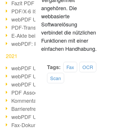
Fazit PDF Days 2021
angehören. Die
PDF/X-6 ISO-Norm
webbasierte
webPDF Update 8.0.0.2393
Softwarelösung
PDF-Transparenz beim PDF-Format
verbindet die nützlichen
E-Akte bei Behörden
Funktionen mit einer
webPDF: PDF-Anhänge verwalten
einfachen Handhabung.
2021
Mehr
Tags:
Fax
OCR
webPDF Update 8.0.0.2376
lesen
webPDF Update 8.0.0.2374
Scan
webPDF Update 8.0.0.2372
PDF Association 2021 Entwicklungen
Kommentare im PDF einfügen
Barrierefreie PDF-Dokumente (3/3)
webPDF Update 8.0.0.2338
Fax-Dokumente in Workflow