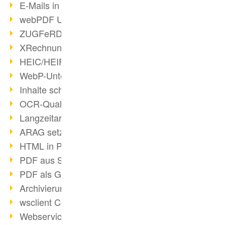
E-Mails in PDF
webPDF Update 8.0.0.2176
ZUGFeRD im Überblick
XRechnung Überblick
HEIC/HEIF-Unterstützung
WebP-Unterstützung
Inhalte schwärzen
OCR-Qualität verbessert
Langzeitarchivierung PDF
ARAG setzt auf webPDF
HTML in PDF umwandeln
PDF aus SAP
PDF als Grafik exportieren
Archivierung & Migration
wsclient Converter
Webservice Toolbox (3)