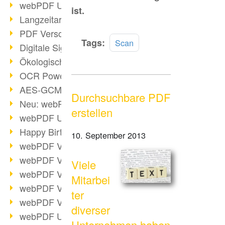
webPDF Update 9.0.0.3149
ist.
Langzeitarchivierung mit PDF/A
PDF Verschlüsselung
Mehr
Tags:
Scan
Digitale Signaturen
lesen
Ökologischen Abdruck reduzieren
OCR Power für Profis
AES-GCM-Unterstützung (PDF 2.0)
Durchsuchbare PDF
Neu: webPDF Developer Hub
erstellen
webPDF Update 9.0.0.2898
Happy Birthday, PDF!
10. September 2013
webPDF Video-Session 4
webPDF Video-Session 3
Viele
webPDF Video-Session 2
Mitarbei
webPDF Video-Session 1
ter
webPDF Video-Session Termine
diverser
webPDF Update 9.0.0.2843
Unternehmen haben