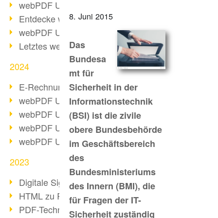
webPDF Update 10.0.2
8. Juni 2015
Entdecke webPDF 10
webPDF Update 9.0.0.3655
Das
Letztes webPDF 8 Update
Bundesa
2024
mt für
E-Rechnungsstellung ab 2025
Sicherheit in der
webPDF Update 9.0.0.3584
Informationstechnik
webPDF Update 9.0.0.3479
(BSI) ist die zivile
webPDF Update 9.0.0.3361
obere Bundesbehörde
webPDF Update 9.0.0.3264
im Geschäftsbereich
des
2023
Bundesministeriums
Digitale Signatur in PDF
des Innern (BMI), die
HTML zu PDF
für Fragen der IT-
PDF-Techniken für Barrierefreiheit
Sicherheit zuständig