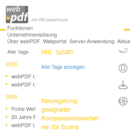
Funktionen
Unternehmenslösung
2 Posts getaggt
Alle Beiträge
Über webPDF
Webportal
Server-Anwendung
Aktue
mit "Scan"
Alle Tags
2026
Alle Tags anzeigen
webPDF Update 10.0.5
webPDF Update 10.0.4
2025
Neuregelung
geeigneter
Frohe Weihnachten & Auszeit
20 Jahre PDF/A
Kompressionsverfah
webPDF Update 10.0.3
ren für Scans