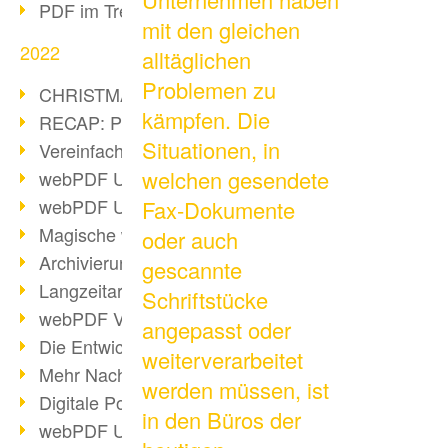
PDF im Trend
mit den gleichen
2022
alltäglichen
Problemen zu
CHRISTMAS 2022 loading
kämpfen. Die
RECAP: PDF Days Europe 2022
Situationen, in
Vereinfachung Personalprozesse
welchen gesendete
webPDF Update 8.0.0.2727
webPDF Update 9.0.0.2732
Fax-Dokumente
Magische webPDF Version 9
oder auch
Archivierung: Aufbewahrungsfristen
gescannte
Langzeitarchivierung mit PDF/A
Schriftstücke
webPDF Video - Behind the Scenes
angepasst oder
Die Entwicklung von PDF/X
weiterverarbeitet
Mehr Nachhaltigkeit durch PDF
werden müssen, ist
Digitale Post als PDF/A
in den Büros der
webPDF Update 8.0.0.2531