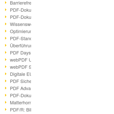
Barrierefreie PDF-Dokumente (2/3)
PDF-Dokumente mit OCR optimieren
PDF-Dokumente barrierefrei?
Wissenswertes über E-Signatur
Optimierung des PDF-Formats
PDF-Standards im Überblick
Überführung PDF/A in Archivsystem
PDF Days Europe 2021
webPDF Update 8.0.0.2282
webPDF Statistik-Auswertungen
Digitale EU COVID-Zertifikate
PDF Sicherheitseinstellungen
PDF Advanced Electronic Signature
PDF-Dokumente neu organisieren
Matterhorn Protokoll 1.1 verfügbar
PDF/R: Bildformat der Zukunft