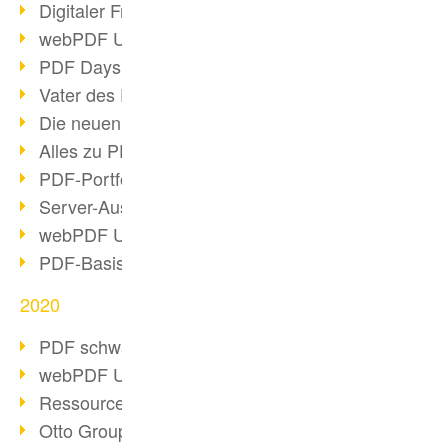
Digitaler Freigabeprozess
webPDF Update 8.0.0.2255
PDF Days Europe 2021
Vater des PDF gestorben
Die neuen PDF Standards 2020
Alles zu PDF/A-4
PDF-Portfolio erstellen
Server-Auslastung Status-Seite
webPDF Update 8.0.0.2229
PDF-Basisdatenpflege mit webPDF
2020
PDF schwärzen & bereinigen
webPDF Update 8.0.0.2193
Ressourcen für Entwickler
Otto Group Recruiting