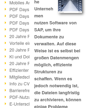
he
Mobiles Arbeiten mit PDF
Unterneh
PDF Days 2022 Themenblock 3
men
PDF Days 2022 Themenblock 2
PDF Days 2022 Themenblock 1
nutzen Software von
PDF Days Europe 2022
SAP, um ihre
20 Jahre PDF/X (Teil 3)
Dokumente zu
Vorteile einer PDF-Businesslösung
verwalten. Auf diese
20 Jahre PDF/X (Teil 2)
Weise ist es selbst bei
KI und Dokumenten-Management
großen Datenmengen
20 Jahre PDF/X (Teil 1)
möglich, effiziente
Effizienter Dokumenten Workflow
Strukturen zu
Mitgliedschaft PDF Association
schaffen. Wenn es
Info zu CVE-2022-22965
jedoch notwendig ist,
Barrierefreiheit mehr als Inklusion
die Dateien langfristig
PDF-Nutzung durch Pandemie
zu archivieren, können
E-Unterschriften für Verwaltung
einige Probleme