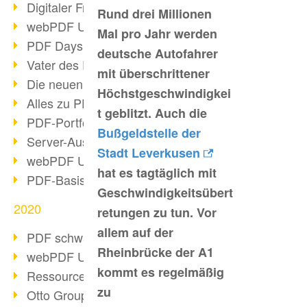
Digitaler Freigabeprozess
Rund drei Millionen
webPDF Update 8.0.0.2255
Mal pro Jahr werden
PDF Days Europe 2021
deutsche Autofahrer
Vater des PDF gestorben
mit überschrittener
Die neuen PDF Standards 2020
Höchstgeschwindigkei
Alles zu PDF/A-4
t geblitzt. Auch die
PDF-Portfolio erstellen
Bußgeldstelle der
Server-Auslastung Status-Seite
Stadt Leverkusen
webPDF Update 8.0.0.2229
hat es tagtäglich mit
PDF-Basisdatenpflege mit webPDF
Geschwindigkeitsübert
2020
retungen zu tun. Vor
allem auf der
PDF schwärzen & bereinigen
Rheinbrücke der A1
webPDF Update 8.0.0.2193
kommt es regelmäßig
Ressourcen für Entwickler
zu
Otto Group Recruiting