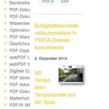
PDF/A
SAP
Barrierefreie PDF-Dokumente (2/3)
PDF-Dokumente mit OCR optimieren
PDF-Dokumente barrierefrei?
Wissenswertes über E-Signatur
Bußgeldbescheide
Optimierung des PDF-Formats
vollautomatisch in
PDF-Standards im Überblick
PDF/A-Dateien
Überführung PDF/A in Archivsystem
konvertieren
PDF Days Europe 2021
webPDF Update 8.0.0.2282
2. Dezember 2014
webPDF Statistik-Auswertungen
Digitale EU COVID-Zertifikate
Mit
PDF Sicherheitseinstellungen
Tempo
PDF Advanced Electronic Signature
dem
PDF-Dokumente neu organisieren
Temposünder auf
Matterhorn Protokoll 1.1 verfügbar
der Spur.
PDF/R: Bildformat der Zukunft