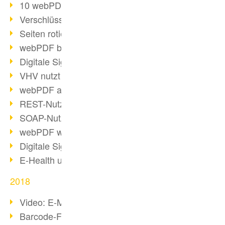
10 webPDF Vorteile für Entwickler
Verschlüsselung mit wsclient
Seiten rotieren mit wsclient
webPDF bei Würth Finance
Digitale Signaturen - Teil 2
VHV nutzt webPDF Preview
webPDF als Docker-Container
REST-Nutzung mit webPDF wsclient
SOAP-Nutzung mit webPDF wsclient
webPDF wsclient für Java
Digitale Signaturen - Teil 1
E-Health und Digitalisierung
2018
Video: E-Mails in PDF konvertieren
Barcode-Formate im Überblick