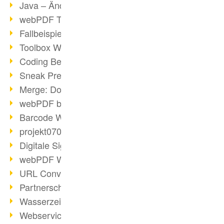
Java – Änderungen der Bedingungen
webPDF Toolbox Description
Fallbeispiel: Fusion von Archiven
Toolbox WebService Extraction
Coding Beispiel: Annotationen
Sneak Preview des webPDF Portals
Merge: Dokumente zusammenfügen
webPDF bei Infoniqa
Barcode Webservice
projekt0708 & webPDF
Digitale Signaturen - Teil 3
webPDF Webservices Signature
URL Converter mit wsclient
Partnerschaft mit d.vinci
Wasserzeichen per wsclient
Webservice via Ant-Task Bibliothek