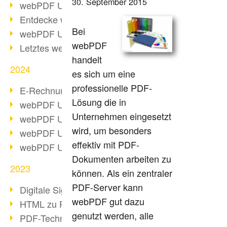
30. September 2015
webPDF Update 10.0.2
Entdecke webPDF 10
Bei
webPDF Update 9.0.0.3655
webPDF
Letztes webPDF 8 Update
handelt
2024
es sich um eine
professionelle PDF-
E-Rechnungsstellung ab 2025
Lösung die in
webPDF Update 9.0.0.3584
Unternehmen eingesetzt
webPDF Update 9.0.0.3479
wird, um besonders
webPDF Update 9.0.0.3361
effektiv mit PDF-
webPDF Update 9.0.0.3264
Dokumenten arbeiten zu
2023
können. Als ein zentraler
PDF-Server kann
Digitale Signatur in PDF
webPDF gut dazu
HTML zu PDF
genutzt werden, alle
PDF-Techniken für Barrierefreiheit