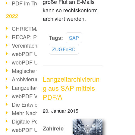
große Flut an E-Mails
PDF im Trend
kann so rechtskonform
2022
archiviert werden.
CHRISTMAS 2022 loading
RECAP: PDF Days Europe 2022
Mehr
Tags:
SAP
lesen
Vereinfachung Personalprozesse
ZUGFeRD
webPDF Update 8.0.0.2727
webPDF Update 9.0.0.2732
Magische webPDF Version 9
Langzeitarchivierun
Archivierung: Aufbewahrungsfristen
g aus SAP mittels
Langzeitarchivierung mit PDF/A
webPDF Video - Behind the Scenes
PDF/A
Die Entwicklung von PDF/X
20. Januar 2015
Mehr Nachhaltigkeit durch PDF
Digitale Post als PDF/A
Zahlreic
webPDF Update 8.0.0.2531