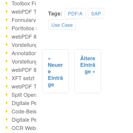
Toolbox Forms Operation
webPDF Toolbox Delete
Mehr
Tags:
PDF/A
SAP
Formularverarbeitung mit webPDF
lesen
Use Case
Portfolios mit webPDF erstellen
webPDF 8.0 gestartet
Vorstellung weiterer ActionTypes
AnnotationSelection Objekt
Ältere
Vorstellung weiterer ActionTypes
Neuer
Einträ
webPDF 8: Toolbox Neuerungen
e
ge
XFT setzt auf webPDF
Einträ
ge
webPDF Toolbox Webservice Image
Split Operation: Dokumente teilen
Digitale Personalakte mit webPDF
Code-Beispiel Attachment Operation
Digitale Personalakte bei REMONDIS
OCR Webservice