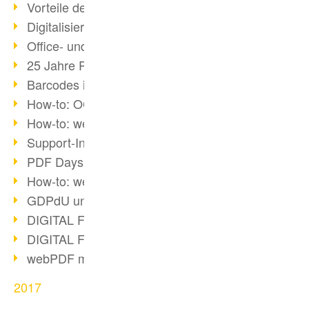
Vorteile des webPDF-Portals
Digitalisierung - Papierloses Büro
Office- und SharePoint-Bridge
25 Jahre PDF
Barcodes in PDF-Dokumenten
How-to: OCR mit webPDF 7
How-to: webPDF Optionen
Support-Infos für webPDF
PDF Days Europe 2018
How-to: webPDF Webservices
GDPdU und GoBD
DIGITAL FUTUREcongress Rückblick
DIGITAL FUTUREcongress 2018
webPDF mit Ruby via REST
2017