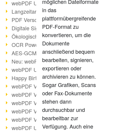
möglichen Dateiformate
webPDF Update 9.0.0.3149
in das
Langzeitarchivierung mit PDF/A
plattformübergreifende
PDF Verschlüsselung
PDF-Format zu
Digitale Signaturen
konvertieren, um die
Ökologischen Abdruck reduzieren
Dokumente
OCR Power für Profis
anschließend bequem
AES-GCM-Unterstützung (PDF 2.0)
bearbeiten, signieren,
Neu: webPDF Developer Hub
exportieren oder
webPDF Update 9.0.0.2898
archivieren zu können.
Happy Birthday, PDF!
Sogar Grafiken, Scans
webPDF Video-Session 4
oder Fax-Dokumente
webPDF Video-Session 3
stehen dann
webPDF Video-Session 2
durchsuchbar und
webPDF Video-Session 1
bearbeitbar zur
webPDF Video-Session Termine
Verfügung. Auch eine
webPDF Update 9.0.0.2843