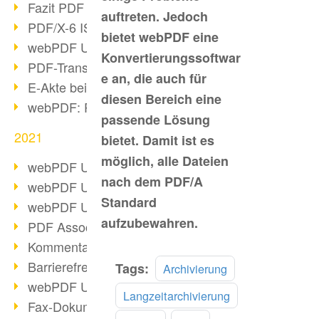
Fazit PDF Days 2021
auftreten. Jedoch
PDF/X-6 ISO-Norm
bietet webPDF eine
webPDF Update 8.0.0.2393
Konvertierungssoftwar
PDF-Transparenz beim PDF-Format
e an, die auch für
E-Akte bei Behörden
diesen Bereich eine
webPDF: PDF-Anhänge verwalten
passende Lösung
2021
bietet. Damit ist es
möglich, alle Dateien
webPDF Update 8.0.0.2376
nach dem PDF/A
webPDF Update 8.0.0.2374
Standard
webPDF Update 8.0.0.2372
aufzubewahren.
PDF Association 2021 Entwicklungen
Kommentare im PDF einfügen
Barrierefreie PDF-Dokumente (3/3)
Mehr
Tags:
Archivierung
lesen
webPDF Update 8.0.0.2338
Langzeitarchivierung
Fax-Dokumente in Workflow