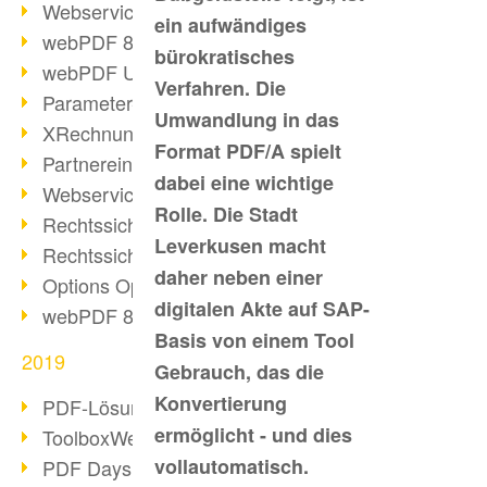
Webservice PDF/A
ein aufwändiges
webPDF 8 Neuerungen (Teil 2)
bürokratisches
webPDF Update 8.0.0.2058
Verfahren. Die
Parameter-Umstellung
Umwandlung in das
XRechnung bei deutschen Behörden
Format PDF/A spielt
Partnereinsatz unserer Software
dabei eine wichtige
Webservice Beispiel: XMP-Metadaten
Rolle. Die Stadt
Rechtssichere Mail-Archivierung (2)
Leverkusen macht
Rechtssichere Mail-Archivierung (1)
daher neben einer
Options Operation
digitalen Akte auf SAP-
webPDF 8 Neuerungen (Teil 1)
Basis von einem Tool
2019
Gebrauch, das die
Konvertierung
PDF-Lösung für Unternehmen
ermöglicht - und dies
ToolboxWebService Print Operation
vollautomatisch.
PDF Days 2020