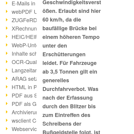
Geschwindigkeitsverst
E-Mails in PDF
ößen. Erlaubt sind hier
webPDF Update 8.0.0.2176
60 km/h, da die
ZUGFeRD im Überblick
XRechnung Überblick
baufällige Brücke bei
HEIC/HEIF-Unterstützung
einem höheren Tempo
WebP-Unterstützung
unter den
Inhalte schwärzen
Erschütterungen
OCR-Qualität verbessert
leidet. Für Fahrzeuge
Langzeitarchivierung PDF
ab 3,5 Tonnen gilt ein
ARAG setzt auf webPDF
generelles
HTML in PDF umwandeln
Durchfahrverbot. Was
PDF aus SAP
nach der Erfassung
PDF als Grafik exportieren
durch den Blitzer bis
Archivierung & Migration
zum Eintreffen des
wsclient Converter
Schreibens der
Webservice Toolbox (3)
Bußgeldstelle folgt, ist