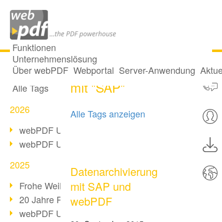
Funktionen
Unternehmenslösung
17 Posts getaggt
Alle Beiträge
Über webPDF
Webportal
Server-Anwendung
Aktue
mit "SAP"
Alle Tags
2026
Alle Tags anzeigen
webPDF Update 10.0.5
webPDF Update 10.0.4
2025
Datenarchivierung
mit SAP und
Frohe Weihnachten & Auszeit
20 Jahre PDF/A
webPDF
webPDF Update 10.0.3