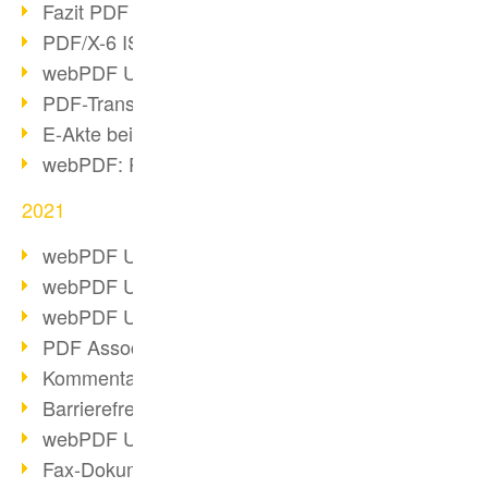
Fazit PDF Days 2021
PDF/X-6 ISO-Norm
webPDF Update 8.0.0.2393
PDF-Transparenz beim PDF-Format
E-Akte bei Behörden
webPDF: PDF-Anhänge verwalten
2021
webPDF Update 8.0.0.2376
webPDF Update 8.0.0.2374
webPDF Update 8.0.0.2372
PDF Association 2021 Entwicklungen
Kommentare im PDF einfügen
Barrierefreie PDF-Dokumente (3/3)
webPDF Update 8.0.0.2338
Fax-Dokumente in Workflow