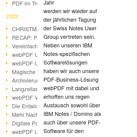
Jahr
PDF im Trend
werden wir wieder auf
2022
der jährlichen Tagung
der Swiss Notes User
CHRISTMAS 2022 loading
Group vertreten sein.
RECAP: PDF Days Europe 2022
Neben unseren IBM
Vereinfachung Personalprozesse
Notes-spezifischen
webPDF Update 8.0.0.2727
Softwarelösungen
webPDF Update 9.0.0.2732
haben wir auch unsere
Magische webPDF Version 9
PDF-Business-Lösung
Archivierung: Aufbewahrungsfristen
webPDF mit dabei und
Langzeitarchivierung mit PDF/A
erhoffen uns regen
webPDF Video - Behind the Scenes
Austausch sowohl über
Die Entwicklung von PDF/X
IBM Notes / Domino als
Mehr Nachhaltigkeit durch PDF
auch über unsere PDF-
Digitale Post als PDF/A
Software für den
webPDF Update 8.0.0.2531