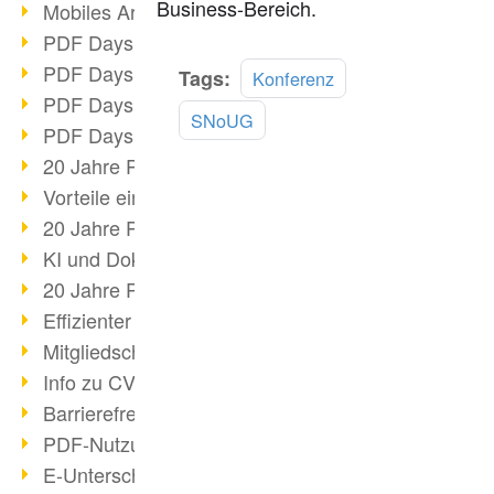
Business-Bereich.
Mobiles Arbeiten mit PDF
PDF Days 2022 Themenblock 3
PDF Days 2022 Themenblock 2
Mehr
Tags:
Konferenz
lesen
PDF Days 2022 Themenblock 1
SNoUG
PDF Days Europe 2022
20 Jahre PDF/X (Teil 3)
Vorteile einer PDF-Businesslösung
20 Jahre PDF/X (Teil 2)
KI und Dokumenten-Management
20 Jahre PDF/X (Teil 1)
Effizienter Dokumenten Workflow
Mitgliedschaft PDF Association
Info zu CVE-2022-22965
Barrierefreiheit mehr als Inklusion
PDF-Nutzung durch Pandemie
E-Unterschriften für Verwaltung