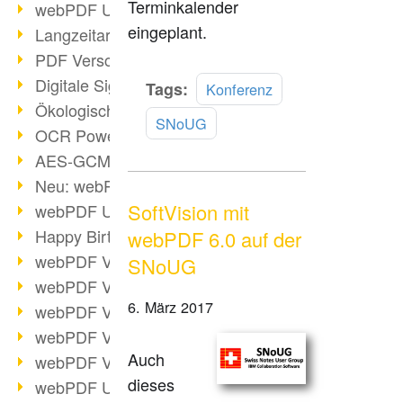
Terminkalender
webPDF Update 9.0.0.3149
eingeplant.
Langzeitarchivierung mit PDF/A
PDF Verschlüsselung
Digitale Signaturen
Mehr
Tags:
Konferenz
lesen
Ökologischen Abdruck reduzieren
SNoUG
OCR Power für Profis
AES-GCM-Unterstützung (PDF 2.0)
Neu: webPDF Developer Hub
SoftVision mit
webPDF Update 9.0.0.2898
Happy Birthday, PDF!
webPDF 6.0 auf der
webPDF Video-Session 4
SNoUG
webPDF Video-Session 3
6. März 2017
webPDF Video-Session 2
webPDF Video-Session 1
Auch
webPDF Video-Session Termine
dieses
webPDF Update 9.0.0.2843