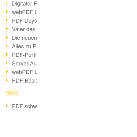
Digitaler Freigabeprozess
webPDF Update 8.0.0.2255
PDF Days Europe 2021
Vater des PDF gestorben
Die neuen PDF Standards 2020
Alles zu PDF/A-4
PDF-Portfolio erstellen
Server-Auslastung Status-Seite
webPDF Update 8.0.0.2229
PDF-Basisdatenpflege mit webPDF
2020
PDF schwärzen & bereinigen
webPDF Update 8.0.0.2193
Ressourcen für Entwickler
Otto Group Recruiting