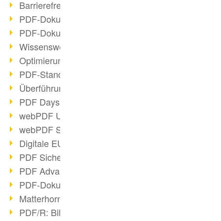
Barrierefreie PDF-Dokumente (2/3)
PDF-Dokumente mit OCR optimieren
PDF-Dokumente barrierefrei?
Wissenswertes über E-Signatur
Optimierung des PDF-Formats
PDF-Standards im Überblick
Überführung PDF/A in Archivsystem
PDF Days Europe 2021
webPDF Update 8.0.0.2282
webPDF Statistik-Auswertungen
Digitale EU COVID-Zertifikate
PDF Sicherheitseinstellungen
PDF Advanced Electronic Signature
PDF-Dokumente neu organisieren
Matterhorn Protokoll 1.1 verfügbar
PDF/R: Bildformat der Zukunft