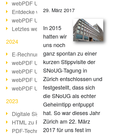
webPDF Update 10.0.2
29. März 2017
Entdecke webPDF 10
webPDF Update 9.0.0.3655
In 2015
Letztes webPDF 8 Update
hatten wir
2024
uns noch
ganz spontan zu einer
E-Rechnungsstellung ab 2025
kurzen Stippvisite der
webPDF Update 9.0.0.3584
SNoUG-Tagung in
webPDF Update 9.0.0.3479
Zürich entschlossen und
webPDF Update 9.0.0.3361
festgestellt, dass sich
webPDF Update 9.0.0.3264
die SNoUG als echter
2023
Geheimtipp entpuppt
hat. So war dieses Jahr
Digitale Signatur in PDF
Zürich am 22. März
HTML zu PDF
2017 für uns fest im
PDF-Techniken für Barrierefreiheit