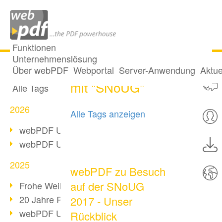
Funktionen
Unternehmenslösung
2 Posts getaggt
Alle Beiträge
Über webPDF
Webportal
Server-Anwendung
Aktue
mit "SNoUG"
Alle Tags
2026
Alle Tags anzeigen
webPDF Update 10.0.5
webPDF Update 10.0.4
2025
webPDF zu Besuch
auf der SNoUG
Frohe Weihnachten & Auszeit
20 Jahre PDF/A
2017 - Unser
webPDF Update 10.0.3
Rückblick