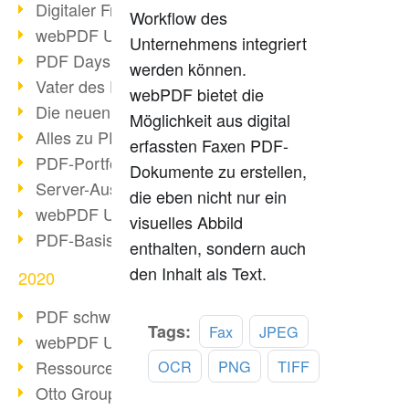
Digitaler Freigabeprozess
Workflow des
webPDF Update 8.0.0.2255
Unternehmens integriert
PDF Days Europe 2021
werden können.
Vater des PDF gestorben
webPDF bietet die
Die neuen PDF Standards 2020
Möglichkeit aus digital
Alles zu PDF/A-4
erfassten Faxen PDF-
PDF-Portfolio erstellen
Dokumente zu erstellen,
Server-Auslastung Status-Seite
die eben nicht nur ein
webPDF Update 8.0.0.2229
visuelles Abbild
PDF-Basisdatenpflege mit webPDF
enthalten, sondern auch
den Inhalt als Text.
2020
PDF schwärzen & bereinigen
Mehr
Tags:
Fax
JPEG
webPDF Update 8.0.0.2193
lesen
Ressourcen für Entwickler
OCR
PNG
TIFF
Otto Group Recruiting