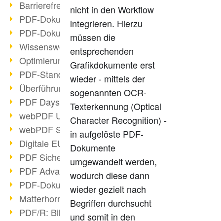
Barrierefreie PDF-Dokumente (2/3)
nicht in den Workflow
PDF-Dokumente mit OCR optimieren
integrieren. Hierzu
PDF-Dokumente barrierefrei?
müssen die
Wissenswertes über E-Signatur
entsprechenden
Optimierung des PDF-Formats
Grafikdokumente erst
PDF-Standards im Überblick
wieder - mittels der
Überführung PDF/A in Archivsystem
sogenannten OCR-
PDF Days Europe 2021
Texterkennung (Optical
webPDF Update 8.0.0.2282
Character Recognition) -
webPDF Statistik-Auswertungen
in aufgelöste PDF-
Digitale EU COVID-Zertifikate
Dokumente
PDF Sicherheitseinstellungen
umgewandelt werden,
PDF Advanced Electronic Signature
wodurch diese dann
PDF-Dokumente neu organisieren
wieder gezielt nach
Matterhorn Protokoll 1.1 verfügbar
Begriffen durchsucht
PDF/R: Bildformat der Zukunft
und somit in den