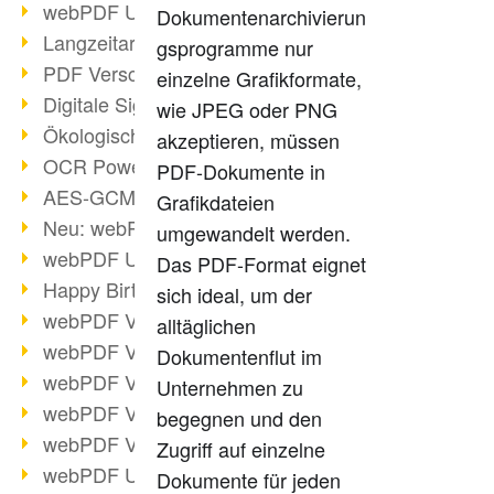
webPDF Update 9.0.0.3149
Dokumentenarchivierun
Langzeitarchivierung mit PDF/A
gsprogramme nur
PDF Verschlüsselung
einzelne Grafikformate,
Digitale Signaturen
wie JPEG oder PNG
Ökologischen Abdruck reduzieren
akzeptieren, müssen
OCR Power für Profis
PDF-Dokumente in
AES-GCM-Unterstützung (PDF 2.0)
Grafikdateien
Neu: webPDF Developer Hub
umgewandelt werden.
webPDF Update 9.0.0.2898
Das PDF-Format eignet
Happy Birthday, PDF!
sich ideal, um der
webPDF Video-Session 4
alltäglichen
webPDF Video-Session 3
Dokumentenflut im
webPDF Video-Session 2
Unternehmen zu
webPDF Video-Session 1
begegnen und den
webPDF Video-Session Termine
Zugriff auf einzelne
webPDF Update 9.0.0.2843
Dokumente für jeden