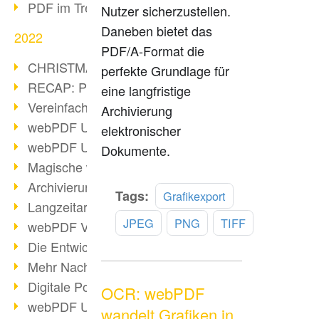
PDF im Trend
Nutzer sicherzustellen.
Daneben bietet das
2022
PDF/A-Format die
CHRISTMAS 2022 loading
perfekte Grundlage für
RECAP: PDF Days Europe 2022
eine langfristige
Vereinfachung Personalprozesse
Archivierung
webPDF Update 8.0.0.2727
elektronischer
webPDF Update 9.0.0.2732
Dokumente.
Magische webPDF Version 9
Archivierung: Aufbewahrungsfristen
Mehr
Tags:
Grafikexport
Langzeitarchivierung mit PDF/A
lesen
JPEG
PNG
TIFF
webPDF Video - Behind the Scenes
Die Entwicklung von PDF/X
Mehr Nachhaltigkeit durch PDF
Digitale Post als PDF/A
OCR: webPDF
webPDF Update 8.0.0.2531
wandelt Grafiken in