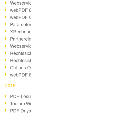
Webservice PDF/A
webPDF 8 Neuerungen (Teil 2)
webPDF Update 8.0.0.2058
Parameter-Umstellung
XRechnung bei deutschen Behörden
Partnereinsatz unserer Software
Webservice Beispiel: XMP-Metadaten
Rechtssichere Mail-Archivierung (2)
Rechtssichere Mail-Archivierung (1)
Options Operation
webPDF 8 Neuerungen (Teil 1)
2019
PDF-Lösung für Unternehmen
ToolboxWebService Print Operation
PDF Days 2020