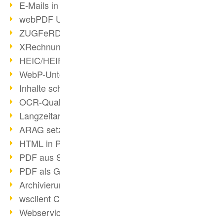
E-Mails in PDF
webPDF Update 8.0.0.2176
ZUGFeRD im Überblick
XRechnung Überblick
HEIC/HEIF-Unterstützung
WebP-Unterstützung
Inhalte schwärzen
OCR-Qualität verbessert
Langzeitarchivierung PDF
ARAG setzt auf webPDF
HTML in PDF umwandeln
PDF aus SAP
PDF als Grafik exportieren
Archivierung & Migration
wsclient Converter
Webservice Toolbox (3)