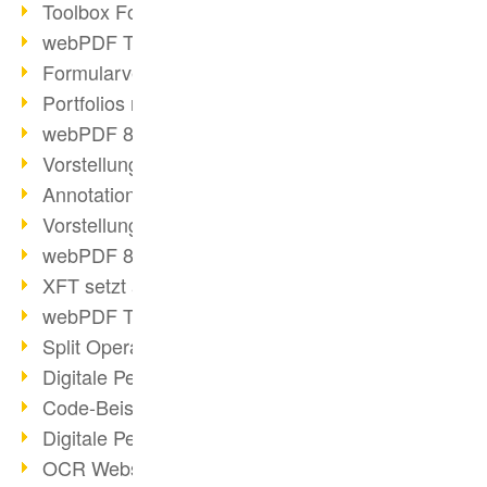
Toolbox Forms Operation
webPDF Toolbox Delete
Formularverarbeitung mit webPDF
Portfolios mit webPDF erstellen
webPDF 8.0 gestartet
Vorstellung weiterer ActionTypes
AnnotationSelection Objekt
Vorstellung weiterer ActionTypes
webPDF 8: Toolbox Neuerungen
XFT setzt auf webPDF
webPDF Toolbox Webservice Image
Split Operation: Dokumente teilen
Digitale Personalakte mit webPDF
Code-Beispiel Attachment Operation
Digitale Personalakte bei REMONDIS
OCR Webservice