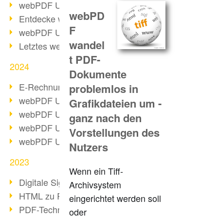
webPDF Update 10.0.2
webPD
Entdecke webPDF 10
F
webPDF Update 9.0.0.3655
wandel
Letztes webPDF 8 Update
t PDF-
2024
Dokumente
E-Rechnungsstellung ab 2025
problemlos in
webPDF Update 9.0.0.3584
Grafikdateien um -
webPDF Update 9.0.0.3479
ganz nach den
webPDF Update 9.0.0.3361
Vorstellungen des
webPDF Update 9.0.0.3264
Nutzers
2023
Wenn ein Tiff-
Digitale Signatur in PDF
Archivsystem
HTML zu PDF
eingerichtet werden soll
PDF-Techniken für Barrierefreiheit
oder