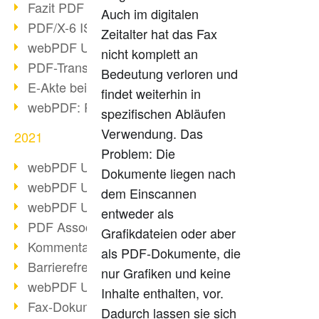
Fazit PDF Days 2021
Auch im digitalen
PDF/X-6 ISO-Norm
Zeitalter hat das Fax
webPDF Update 8.0.0.2393
nicht komplett an
PDF-Transparenz beim PDF-Format
Bedeutung verloren und
E-Akte bei Behörden
findet weiterhin in
webPDF: PDF-Anhänge verwalten
spezifischen Abläufen
Verwendung. Das
2021
Problem: Die
webPDF Update 8.0.0.2376
Dokumente liegen nach
webPDF Update 8.0.0.2374
dem Einscannen
webPDF Update 8.0.0.2372
entweder als
PDF Association 2021 Entwicklungen
Grafikdateien oder aber
Kommentare im PDF einfügen
als PDF-Dokumente, die
Barrierefreie PDF-Dokumente (3/3)
nur Grafiken und keine
webPDF Update 8.0.0.2338
Inhalte enthalten, vor.
Fax-Dokumente in Workflow
Dadurch lassen sie sich