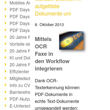
Mobiles Arbeiten mit PDF
aufgelöste
PDF Days 2022 Themenblock 3
Dokumente um
PDF Days 2022 Themenblock 2
PDF Days 2022 Themenblock 1
8. Oktober 2013
PDF Days Europe 2022
20 Jahre PDF/X (Teil 3)
Mittels
Vorteile einer PDF-Businesslösung
OCR
20 Jahre PDF/X (Teil 2)
Faxe in
KI und Dokumenten-Management
den Workflow
20 Jahre PDF/X (Teil 1)
integrieren
Effizienter Dokumenten Workflow
Mitgliedschaft PDF Association
Dank OCR-
Info zu CVE-2022-22965
Texterkennung können
Barrierefreiheit mehr als Inklusion
PDF-Dokumente in
PDF-Nutzung durch Pandemie
echte Text-Dokumente
E-Unterschriften für Verwaltung
umgewandelt werden: