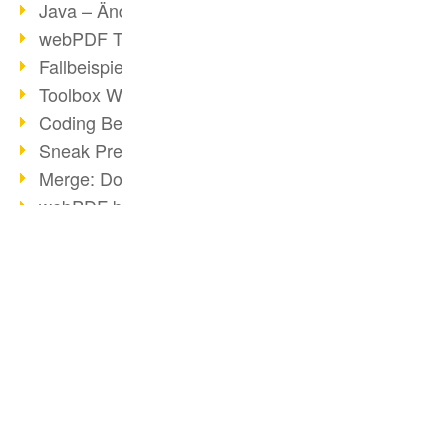
Java – Änderungen der Bedingungen
webPDF Toolbox Description
Fallbeispiel: Fusion von Archiven
Toolbox WebService Extraction
Coding Beispiel: Annotationen
Sneak Preview des webPDF Portals
Merge: Dokumente zusammenfügen
webPDF bei Infoniqa
Barcode Webservice
projekt0708 & webPDF
Digitale Signaturen - Teil 3
BUSINESS-LÖSUNG
webPDF Webservices Signature
PDF für Anwender
URL Converter mit wsclient
PDF für Entwickler
Partnerschaft mit d.vinci
Wasserzeichen per wsclient
PDF für Administratoren
Webservice via Ant-Task Bibliothek
PDF-Webservices für SAP