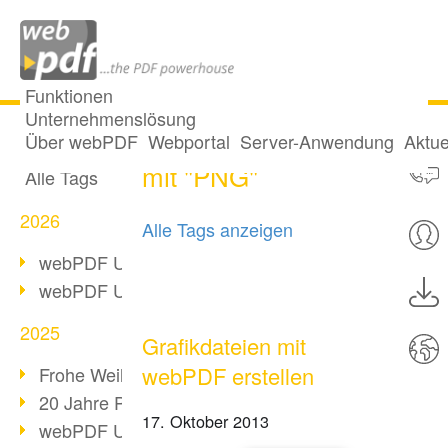
Funktionen
Unternehmenslösung
2 Posts getaggt
Alle Beiträge
Über webPDF
Webportal
Server-Anwendung
Aktue
mit "PNG"
Alle Tags
2026
Alle Tags anzeigen
webPDF Update 10.0.5
webPDF Update 10.0.4
2025
Grafikdateien mit
webPDF erstellen
Frohe Weihnachten & Auszeit
20 Jahre PDF/A
17. Oktober 2013
webPDF Update 10.0.3