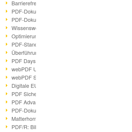
Barrierefreie PDF-Dokumente (2/3)
PDF-Dokumente mit OCR optimieren
PDF-Dokumente barrierefrei?
Wissenswertes über E-Signatur
Optimierung des PDF-Formats
PDF-Standards im Überblick
Überführung PDF/A in Archivsystem
PDF Days Europe 2021
webPDF Update 8.0.0.2282
webPDF Statistik-Auswertungen
Digitale EU COVID-Zertifikate
PDF Sicherheitseinstellungen
PDF Advanced Electronic Signature
PDF-Dokumente neu organisieren
Matterhorn Protokoll 1.1 verfügbar
PDF/R: Bildformat der Zukunft