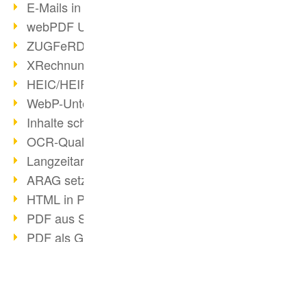
E-Mails in PDF
webPDF Update 8.0.0.2176
ZUGFeRD im Überblick
XRechnung Überblick
HEIC/HEIF-Unterstützung
WebP-Unterstützung
Inhalte schwärzen
OCR-Qualität verbessert
Langzeitarchivierung PDF
ARAG setzt auf webPDF
HTML in PDF umwandeln
PDF aus SAP
PDF als Grafik exportieren
Archivierung & Migration
wsclient Converter
Webservice Toolbox (3)