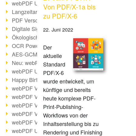
webPDF Update 9.0.0.3149
Von PDF/X-1a bis
Langzeitarchivierung mit PDF/A
zu PDF/X-6
PDF Verschlüsselung
Digitale Signaturen
22. Juni 2022
Ökologischen Abdruck reduzieren
OCR Power für Profis
Der
AES-GCM-Unterstützung (PDF 2.0)
aktuelle
Neu: webPDF Developer Hub
Standard
webPDF Update 9.0.0.2898
PDF/X-6
Happy Birthday, PDF!
wurde entwickelt, um
webPDF Video-Session 4
künftige und bereits
webPDF Video-Session 3
heute komplexe PDF-
webPDF Video-Session 2
Print-Publishing-
webPDF Video-Session 1
Workflows von der
webPDF Video-Session Termine
Inhaltserstellung bis zu
webPDF Update 9.0.0.2843
Rendering und Finishing