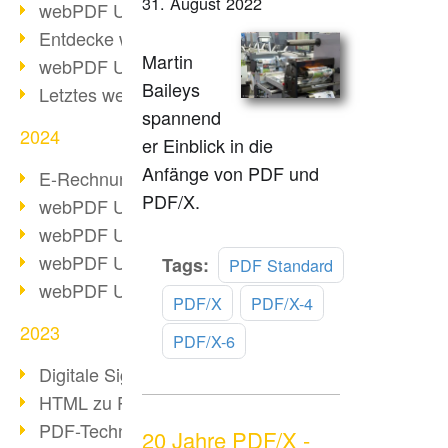
31. August 2022
webPDF Update 10.0.2
Entdecke webPDF 10
Martin
webPDF Update 9.0.0.3655
Baileys
Letztes webPDF 8 Update
spannend
2024
er Einblick in die
Anfänge von PDF und
E-Rechnungsstellung ab 2025
PDF/X.
webPDF Update 9.0.0.3584
webPDF Update 9.0.0.3479
webPDF Update 9.0.0.3361
Mehr
Tags:
PDF Standard
lesen
webPDF Update 9.0.0.3264
PDF/X
PDF/X-4
2023
PDF/X-6
Digitale Signatur in PDF
HTML zu PDF
PDF-Techniken für Barrierefreiheit
20 Jahre PDF/X -