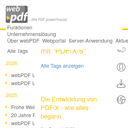
Funktionen
Unternehmenslösung
4 Posts getaggt
Alle Beiträge
Über webPDF
Webportal
Server-Anwendung
Aktue
mit "PDF/X-6"
Alle Tags
2026
Alle Tags anzeigen
webPDF Update 10.0.5
webPDF Update 10.0.4
2025
Die Entwicklung von
PDF/X - wie alles
Frohe Weihnachten & Auszeit
20 Jahre PDF/A
begann
webPDF Update 10.0.3