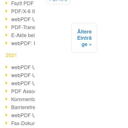
Fazit PDF Days 2021
PDF/X-6 ISO-Norm
webPDF Update 8.0.0.2393
PDF-Transparenz beim PDF-Format
Ältere
E-Akte bei Behörden
Einträ
webPDF: PDF-Anhänge verwalten
ge
2021
webPDF Update 8.0.0.2376
webPDF Update 8.0.0.2374
webPDF Update 8.0.0.2372
PDF Association 2021 Entwicklungen
Kommentare im PDF einfügen
Barrierefreie PDF-Dokumente (3/3)
webPDF Update 8.0.0.2338
Fax-Dokumente in Workflow