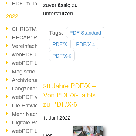
PDF im Trend
zuverlässig zu
unterstützen.
2022
CHRISTMAS 2022 loading
Mehr
Tags:
PDF Standard
RECAP: PDF Days Europe 2022
lesen
PDF/X
PDF/X-4
Vereinfachung Personalprozesse
webPDF Update 8.0.0.2727
PDF/X-6
webPDF Update 9.0.0.2732
Magische webPDF Version 9
Archivierung: Aufbewahrungsfristen
20 Jahre PDF/X –
Langzeitarchivierung mit PDF/A
Von PDF/X-1a bis
webPDF Video - Behind the Scenes
zu PDF/X-6
Die Entwicklung von PDF/X
Mehr Nachhaltigkeit durch PDF
1. Juni 2022
Digitale Post als PDF/A
webPDF Update 8.0.0.2531
Der