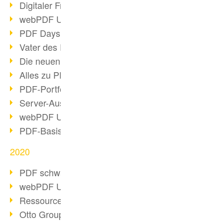
Digitaler Freigabeprozess
webPDF Update 8.0.0.2255
PDF Days Europe 2021
Vater des PDF gestorben
Die neuen PDF Standards 2020
Alles zu PDF/A-4
PDF-Portfolio erstellen
Server-Auslastung Status-Seite
webPDF Update 8.0.0.2229
PDF-Basisdatenpflege mit webPDF
2020
PDF schwärzen & bereinigen
webPDF Update 8.0.0.2193
Ressourcen für Entwickler
Otto Group Recruiting