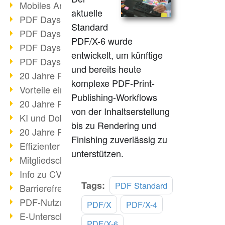
Mobiles Arbeiten mit PDF
aktuelle
PDF Days 2022 Themenblock 3
Standard
PDF Days 2022 Themenblock 2
PDF/X-6 wurde
PDF Days 2022 Themenblock 1
entwickelt, um künftige
PDF Days Europe 2022
und bereits heute
20 Jahre PDF/X (Teil 3)
komplexe PDF-Print-
Vorteile einer PDF-Businesslösung
Publishing-Workflows
20 Jahre PDF/X (Teil 2)
von der Inhaltserstellung
KI und Dokumenten-Management
bis zu Rendering und
20 Jahre PDF/X (Teil 1)
Finishing zuverlässig zu
Effizienter Dokumenten Workflow
unterstützen.
Mitgliedschaft PDF Association
Info zu CVE-2022-22965
Mehr
Tags:
PDF Standard
Barrierefreiheit mehr als Inklusion
lesen
PDF-Nutzung durch Pandemie
PDF/X
PDF/X-4
E-Unterschriften für Verwaltung
PDF/X-6