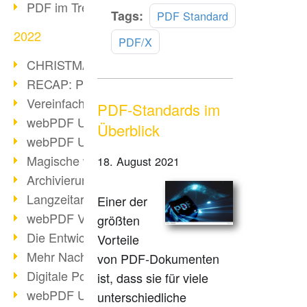
PDF im Trend
Mehr
Tags:
PDF Standard
lesen
2022
PDF/X
CHRISTMAS 2022 loading
RECAP: PDF Days Europe 2022
Vereinfachung Personalprozesse
PDF-Standards im
webPDF Update 8.0.0.2727
Überblick
webPDF Update 9.0.0.2732
Magische webPDF Version 9
18. August 2021
Archivierung: Aufbewahrungsfristen
Langzeitarchivierung mit PDF/A
Einer der
webPDF Video - Behind the Scenes
größten
Die Entwicklung von PDF/X
Vorteile
Mehr Nachhaltigkeit durch PDF
von PDF-Dokumenten
Digitale Post als PDF/A
ist, dass sie für viele
webPDF Update 8.0.0.2531
unterschiedliche