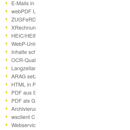
E-Mails in PDF
webPDF Update 8.0.0.2176
ZUGFeRD im Überblick
XRechnung Überblick
HEIC/HEIF-Unterstützung
WebP-Unterstützung
Inhalte schwärzen
OCR-Qualität verbessert
Langzeitarchivierung PDF
ARAG setzt auf webPDF
HTML in PDF umwandeln
PDF aus SAP
PDF als Grafik exportieren
Archivierung & Migration
wsclient Converter
Webservice Toolbox (3)