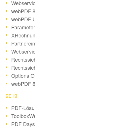
Webservice PDF/A
webPDF 8 Neuerungen (Teil 2)
webPDF Update 8.0.0.2058
Parameter-Umstellung
XRechnung bei deutschen Behörden
Partnereinsatz unserer Software
Webservice Beispiel: XMP-Metadaten
Rechtssichere Mail-Archivierung (2)
Rechtssichere Mail-Archivierung (1)
Options Operation
webPDF 8 Neuerungen (Teil 1)
2019
PDF-Lösung für Unternehmen
ToolboxWebService Print Operation
PDF Days 2020