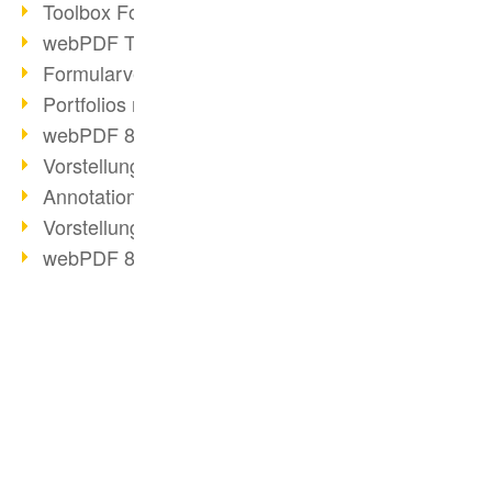
Toolbox Forms Operation
webPDF Toolbox Delete
Formularverarbeitung mit webPDF
Portfolios mit webPDF erstellen
webPDF 8.0 gestartet
Vorstellung weiterer ActionTypes
AnnotationSelection Objekt
Vorstellung weiterer ActionTypes
webPDF 8: Toolbox Neuerungen
XFT setzt auf webPDF
webPDF Toolbox Webservice Image
Split Operation: Dokumente teilen
Digitale Personalakte mit webPDF
BUSINESS-LÖSUNG
Code-Beispiel Attachment Operation
PDF für Anwender
Digitale Personalakte bei REMONDIS
PDF für Entwickler
OCR Webservice