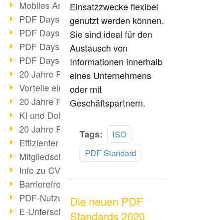
Mobiles Arbeiten mit PDF
Einsatzzwecke flexibel
PDF Days 2022 Themenblock 3
genutzt werden können.
PDF Days 2022 Themenblock 2
Sie sind ideal für den
PDF Days 2022 Themenblock 1
Austausch von
PDF Days Europe 2022
Informationen innerhalb
20 Jahre PDF/X (Teil 3)
eines Unternehmens
Vorteile einer PDF-Businesslösung
oder mit
20 Jahre PDF/X (Teil 2)
Geschäftspartnern.
KI und Dokumenten-Management
20 Jahre PDF/X (Teil 1)
Mehr
Tags:
ISO
Effizienter Dokumenten Workflow
lesen
PDF Standard
Mitgliedschaft PDF Association
Info zu CVE-2022-22965
Barrierefreiheit mehr als Inklusion
PDF-Nutzung durch Pandemie
Die neuen PDF
E-Unterschriften für Verwaltung
Standards 2020