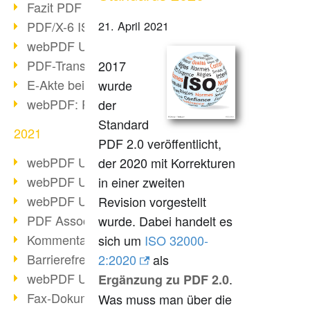
Fazit PDF Days 2021
PDF/X-6 ISO-Norm
21. April 2021
webPDF Update 8.0.0.2393
PDF-Transparenz beim PDF-Format
2017
E-Akte bei Behörden
wurde
webPDF: PDF-Anhänge verwalten
der
Standard
2021
PDF 2.0 veröffentlicht,
webPDF Update 8.0.0.2376
der 2020 mit Korrekturen
webPDF Update 8.0.0.2374
in einer zweiten
webPDF Update 8.0.0.2372
Revision vorgestellt
PDF Association 2021 Entwicklungen
wurde. Dabei handelt es
Kommentare im PDF einfügen
sich um
ISO 32000-
Barrierefreie PDF-Dokumente (3/3)
2:2020
als
webPDF Update 8.0.0.2338
.
Ergänzung zu PDF 2.0
Fax-Dokumente in Workflow
Was muss man über die