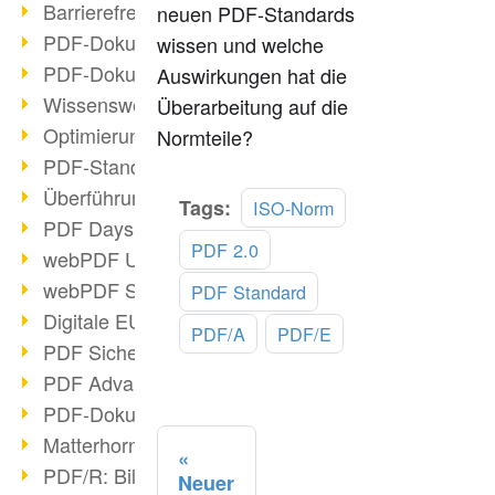
Barrierefreie PDF-Dokumente (2/3)
neuen PDF-Standards
PDF-Dokumente mit OCR optimieren
wissen und welche
PDF-Dokumente barrierefrei?
Auswirkungen hat die
Wissenswertes über E-Signatur
Überarbeitung auf die
Optimierung des PDF-Formats
Normteile?
PDF-Standards im Überblick
Überführung PDF/A in Archivsystem
Mehr
Tags:
ISO-Norm
PDF Days Europe 2021
lesen
PDF 2.0
webPDF Update 8.0.0.2282
webPDF Statistik-Auswertungen
PDF Standard
Digitale EU COVID-Zertifikate
PDF/A
PDF/E
PDF Sicherheitseinstellungen
PDF Advanced Electronic Signature
PDF-Dokumente neu organisieren
Matterhorn Protokoll 1.1 verfügbar
PDF/R: Bildformat der Zukunft
Neuer