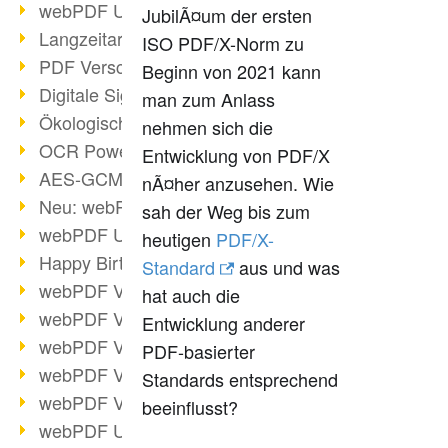
webPDF Update 9.0.0.3149
JubilÃ¤um der ersten
Langzeitarchivierung mit PDF/A
ISO PDF/X-Norm zu
PDF Verschlüsselung
Beginn von 2021 kann
Digitale Signaturen
man zum Anlass
Ökologischen Abdruck reduzieren
nehmen sich die
OCR Power für Profis
Entwicklung von PDF/X
AES-GCM-Unterstützung (PDF 2.0)
nÃ¤her anzusehen. Wie
Neu: webPDF Developer Hub
sah der Weg bis zum
webPDF Update 9.0.0.2898
heutigen
PDF/X-
Happy Birthday, PDF!
Standard
aus und was
webPDF Video-Session 4
hat auch die
webPDF Video-Session 3
Entwicklung anderer
webPDF Video-Session 2
PDF-basierter
webPDF Video-Session 1
Standards entsprechend
webPDF Video-Session Termine
beeinflusst?
webPDF Update 9.0.0.2843