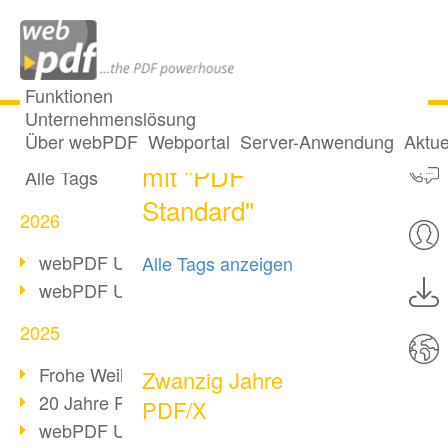
Funktionen
Unternehmenslösung
6 Posts getaggt
Alle Beiträge
Über webPDF
Webportal
Server-Anwendung
Aktue
mit "PDF
Alle Tags
Standard"
2026
webPDF Update 10.0.5
Alle Tags anzeigen
webPDF Update 10.0.4
2025
Frohe Weihnachten & Auszeit
Zwanzig Jahre
20 Jahre PDF/A
PDF/X
webPDF Update 10.0.3