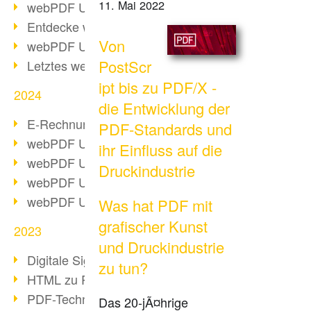
11. Mai 2022
webPDF Update 10.0.2
Entdecke webPDF 10
Von
webPDF Update 9.0.0.3655
PostScr
Letztes webPDF 8 Update
ipt bis zu PDF/X -
2024
die Entwicklung der
E-Rechnungsstellung ab 2025
PDF-Standards und
webPDF Update 9.0.0.3584
ihr Einfluss auf die
webPDF Update 9.0.0.3479
Druckindustrie
webPDF Update 9.0.0.3361
webPDF Update 9.0.0.3264
Was hat PDF mit
grafischer Kunst
2023
und Druckindustrie
Digitale Signatur in PDF
zu tun?
HTML zu PDF
PDF-Techniken für Barrierefreiheit
Das 20-jÃ¤hrige