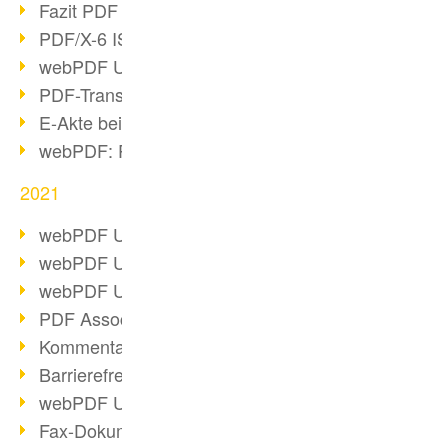
Fazit PDF Days 2021
PDF/X-6 ISO-Norm
webPDF Update 8.0.0.2393
PDF-Transparenz beim PDF-Format
E-Akte bei Behörden
webPDF: PDF-Anhänge verwalten
2021
webPDF Update 8.0.0.2376
webPDF Update 8.0.0.2374
webPDF Update 8.0.0.2372
PDF Association 2021 Entwicklungen
Kommentare im PDF einfügen
Barrierefreie PDF-Dokumente (3/3)
webPDF Update 8.0.0.2338
Fax-Dokumente in Workflow