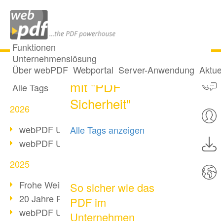
Funktionen
Unternehmenslösung
2 Posts getaggt
Alle Beiträge
Über webPDF
Webportal
Server-Anwendung
Aktue
mit "PDF
Alle Tags
Sicherheit"
2026
webPDF Update 10.0.5
Alle Tags anzeigen
webPDF Update 10.0.4
2025
Frohe Weihnachten & Auszeit
So sicher wie das
20 Jahre PDF/A
PDF im
webPDF Update 10.0.3
Unternehmen