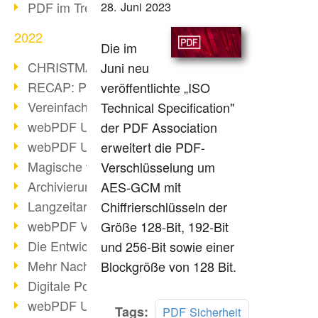
PDF im Trend
28. Juni 2023
2022
Die im
CHRISTMAS 2022 loading
Juni neu
RECAP: PDF Days Europe 2022
veröffentlichte „ISO
Vereinfachung Personalprozesse
Technical Specification"
webPDF Update 8.0.0.2727
der PDF Association
webPDF Update 9.0.0.2732
erweitert die PDF-
Magische webPDF Version 9
Verschlüsselung um
Archivierung: Aufbewahrungsfristen
AES-GCM mit
Langzeitarchivierung mit PDF/A
Chiffrierschlüsseln der
webPDF Video - Behind the Scenes
Größe 128-Bit, 192-Bit
Die Entwicklung von PDF/X
und 256-Bit sowie einer
Mehr Nachhaltigkeit durch PDF
Blockgröße von 128 Bit.
Digitale Post als PDF/A
webPDF Update 8.0.0.2531
Mehr
Tags:
PDF Sicherheit