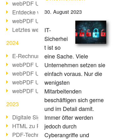
webPDF Update 10.0.2
Entdecke webPDF 10
30. August 2023
webPDF Update 9.0.0.3655
Letztes webPDF 8 Update
IT-
Sicherhei
2024
t ist so
E-Rechnungsstellung ab 2025
eine Sache. Viele
webPDF Update 9.0.0.3584
Unternehmen setzen sie
webPDF Update 9.0.0.3479
einfach voraus. Nur die
webPDF Update 9.0.0.3361
wenigsten
webPDF Update 9.0.0.3264
Mitarbeitenden
beschäftigen sich gerne
2023
und im Detail damit.
Digitale Signatur in PDF
Immer öfter werden
HTML zu PDF
jedoch durch
PDF-Techniken für Barrierefreiheit
Cyberangriffe und