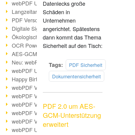
webPDF Update 9.0.0.3149
Datenlecks große
Langzeitarchivierung mit PDF/A
Schäden in
PDF Verschlüsselung
Unternehmen
Digitale Signaturen
angerichtet. Spätestens
Ökologischen Abdruck reduzieren
dann kommt das Thema
OCR Power für Profis
Sicherheit auf den Tisch:
AES-GCM-Unterstützung (PDF 2.0)
Neu: webPDF Developer Hub
Mehr
Tags:
PDF Sicherheit
webPDF Update 9.0.0.2898
lesen
Dokumentensicherheit
Happy Birthday, PDF!
webPDF Video-Session 4
webPDF Video-Session 3
webPDF Video-Session 2
PDF 2.0 um AES-
webPDF Video-Session 1
GCM-Unterstützung
webPDF Video-Session Termine
erweitert
webPDF Update 9.0.0.2843