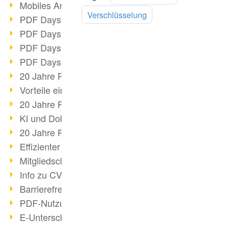
Mobiles Arbeiten mit PDF
lesen
Verschlüsselung
PDF Days 2022 Themenblock 3
PDF Days 2022 Themenblock 2
PDF Days 2022 Themenblock 1
PDF Days Europe 2022
20 Jahre PDF/X (Teil 3)
Vorteile einer PDF-Businesslösung
20 Jahre PDF/X (Teil 2)
KI und Dokumenten-Management
20 Jahre PDF/X (Teil 1)
Effizienter Dokumenten Workflow
Mitgliedschaft PDF Association
Info zu CVE-2022-22965
Barrierefreiheit mehr als Inklusion
PDF-Nutzung durch Pandemie
E-Unterschriften für Verwaltung