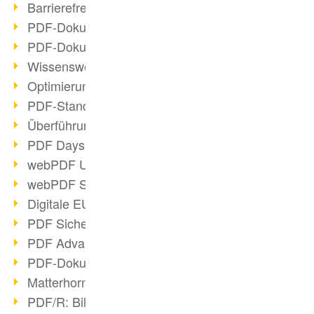
Barrierefreie PDF-Dokumente (2/3)
PDF-Dokumente mit OCR optimieren
PDF-Dokumente barrierefrei?
Wissenswertes über E-Signatur
Optimierung des PDF-Formats
PDF-Standards im Überblick
Überführung PDF/A in Archivsystem
PDF Days Europe 2021
webPDF Update 8.0.0.2282
webPDF Statistik-Auswertungen
Digitale EU COVID-Zertifikate
PDF Sicherheitseinstellungen
PDF Advanced Electronic Signature
PDF-Dokumente neu organisieren
Matterhorn Protokoll 1.1 verfügbar
PDF/R: Bildformat der Zukunft