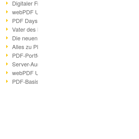
Digitaler Freigabeprozess
webPDF Update 8.0.0.2255
PDF Days Europe 2021
Vater des PDF gestorben
Die neuen PDF Standards 2020
Alles zu PDF/A-4
PDF-Portfolio erstellen
Server-Auslastung Status-Seite
webPDF Update 8.0.0.2229
PDF-Basisdatenpflege mit webPDF
2020
PDF schwärzen & bereinigen
webPDF Update 8.0.0.2193
BUSINESS-LÖSUNG
Ressourcen für Entwickler
PDF für Anwender
Otto Group Recruiting
PDF für Entwickler