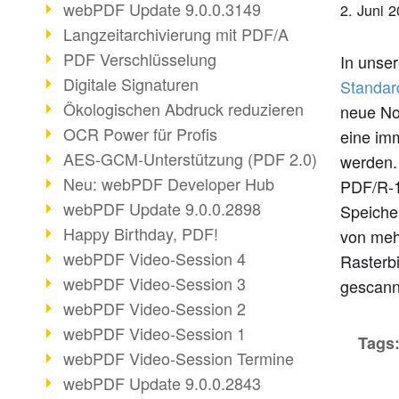
webPDF Update 9.0.0.3149
2. Juni 
Langzeitarchivierung mit PDF/A
PDF Verschlüsselung
In uns
Digitale Signaturen
Standar
Ökologischen Abdruck reduzieren
neue Nor
OCR Power für Profis
eine im
AES-GCM-Unterstützung (PDF 2.0)
werden.
Neu: webPDF Developer Hub
PDF/R-1 
webPDF Update 9.0.0.2898
Speiche
Happy Birthday, PDF!
von meh
webPDF Video-Session 4
Rasterb
webPDF Video-Session 3
gescann
webPDF Video-Session 2
webPDF Video-Session 1
Tags
webPDF Video-Session Termine
webPDF Update 9.0.0.2843