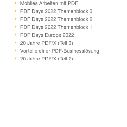
Mobiles Arbeiten mit PDF
PDF Days 2022 Themenblock 3
PDF Days 2022 Themenblock 2
PDF Days 2022 Themenblock 1
PDF Days Europe 2022
20 Jahre PDF/X (Teil 3)
Vorteile einer PDF-Businesslösung
20 Jahre PDF/X (Teil 2)
KI und Dokumenten-Management
20 Jahre PDF/X (Teil 1)
Effizienter Dokumenten Workflow
BUSINESS-LÖSUNG
DOKUMENTE KO
Mitgliedschaft PDF Association
PDF für Anwender
HTML konvertieren
Info zu CVE-2022-22965
Barrierefreiheit mehr als Inklusion
PDF für Entwickler
E-Mail konvertieren
PDF-Nutzung durch Pandemie
PDF für Administratoren
Mit Bridge konvertier
E-Unterschriften für Verwaltung
PDF-Webservices für SAP
Word in PDF konvert