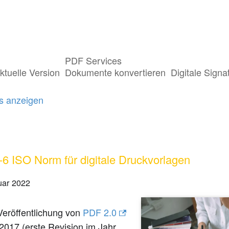
PDF Services
ts getaggt mit "PDF/R"
ktuelle Version
Dokumente konvertieren
Digitale Signa
gs anzeigen
6 ISO Norm für digitale Druckvorlagen
uar 2022
Veröffentlichung von
PDF 2.0
2017 (erste Revision im Jahr