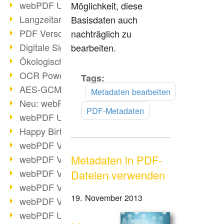
webPDF Update 9.0.0.3149
Möglichkeit, diese
Langzeitarchivierung mit PDF/A
Basisdaten auch
PDF Verschlüsselung
nachträglich zu
Digitale Signaturen
bearbeiten.
Ökologischen Abdruck reduzieren
OCR Power für Profis
Tags:
Mehr
AES-GCM-Unterstützung (PDF 2.0)
lesen
Metadaten bearbeiten
Neu: webPDF Developer Hub
PDF-Metadaten
webPDF Update 9.0.0.2898
Happy Birthday, PDF!
webPDF Video-Session 4
Metadaten in PDF-
webPDF Video-Session 3
webPDF Video-Session 2
Dateien verwenden
webPDF Video-Session 1
19. November 2013
webPDF Video-Session Termine
webPDF Update 9.0.0.2843