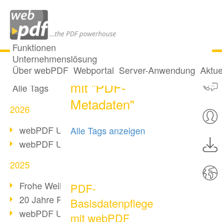
Funktionen
Unternehmenslösung
2 Posts getaggt
Alle Beiträge
Über webPDF
Webportal
Server-Anwendung
Aktue
mit "PDF-
Alle Tags
Metadaten"
2026
webPDF Update 10.0.5
Alle Tags anzeigen
webPDF Update 10.0.4
2025
Frohe Weihnachten & Auszeit
PDF-
20 Jahre PDF/A
Basisdatenpflege
webPDF Update 10.0.3
mit webPDF