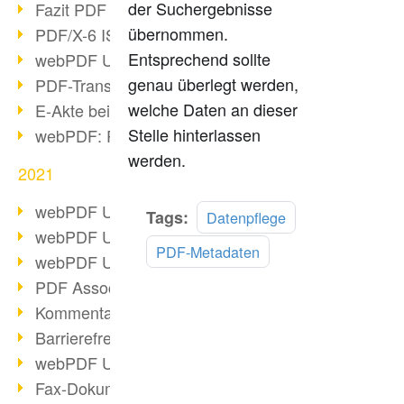
der Suchergebnisse
Fazit PDF Days 2021
übernommen.
PDF/X-6 ISO-Norm
Entsprechend sollte
webPDF Update 8.0.0.2393
genau überlegt werden,
PDF-Transparenz beim PDF-Format
welche Daten an dieser
E-Akte bei Behörden
Stelle hinterlassen
webPDF: PDF-Anhänge verwalten
werden.
2021
webPDF Update 8.0.0.2376
Mehr
Tags:
Datenpflege
webPDF Update 8.0.0.2374
lesen
PDF-Metadaten
webPDF Update 8.0.0.2372
PDF Association 2021 Entwicklungen
Kommentare im PDF einfügen
Barrierefreie PDF-Dokumente (3/3)
webPDF Update 8.0.0.2338
Fax-Dokumente in Workflow