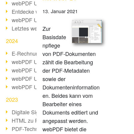
webPDF Update 10.0.2
Entdecke webPDF 10
13. Januar 2021
webPDF Update 9.0.0.3655
Letztes webPDF 8 Update
Zur
Basisdate
2024
npflege
E-Rechnungsstellung ab 2025
von PDF-Dokumenten
webPDF Update 9.0.0.3584
zählt die Bearbeitung
webPDF Update 9.0.0.3479
der PDF-Metadaten
webPDF Update 9.0.0.3361
sowie der
webPDF Update 9.0.0.3264
Dokumenteninformation
en. Beides kann vom
2023
Bearbeiter eines
Digitale Signatur in PDF
Dokuments editiert und
HTML zu PDF
angepasst werden.
PDF-Techniken für Barrierefreiheit
webPDF bietet die