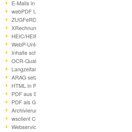
E-Mails in PDF
webPDF Update 8.0.0.2176
ZUGFeRD im Überblick
XRechnung Überblick
HEIC/HEIF-Unterstützung
WebP-Unterstützung
Inhalte schwärzen
OCR-Qualität verbessert
Langzeitarchivierung PDF
ARAG setzt auf webPDF
HTML in PDF umwandeln
PDF aus SAP
PDF als Grafik exportieren
Archivierung & Migration
wsclient Converter
Webservice Toolbox (3)