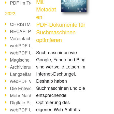
Mit
PDF im Trend
Metadat
2022
en
PDF-Dokumente für
CHRISTMAS 2022 loading
RECAP: PDF Days Europe 2022
Suchmaschinen
Vereinfachung Personalprozesse
optimieren
webPDF Update 8.0.0.2727
Suchmaschinen wie
webPDF Update 9.0.0.2732
Google, Yahoo und Bing
Magische webPDF Version 9
sind wertvolle Lotsen im
Archivierung: Aufbewahrungsfristen
Internet-Dschungel.
Langzeitarchivierung mit PDF/A
Deshalb haben
webPDF Video - Behind the Scenes
Suchmaschinen und die
Die Entwicklung von PDF/X
entsprechende
Mehr Nachhaltigkeit durch PDF
Optimierung des
Digitale Post als PDF/A
eigenen Web-Auftritts
webPDF Update 8.0.0.2531