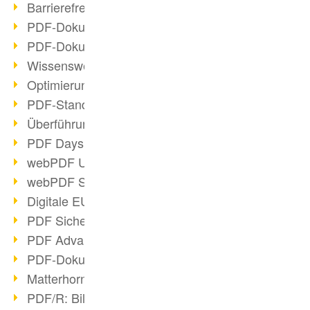
Barrierefreie PDF-Dokumente (2/3)
PDF-Dokumente mit OCR optimieren
PDF-Dokumente barrierefrei?
Wissenswertes über E-Signatur
Optimierung des PDF-Formats
PDF-Standards im Überblick
Überführung PDF/A in Archivsystem
PDF Days Europe 2021
webPDF Update 8.0.0.2282
webPDF Statistik-Auswertungen
Digitale EU COVID-Zertifikate
PDF Sicherheitseinstellungen
PDF Advanced Electronic Signature
PDF-Dokumente neu organisieren
Matterhorn Protokoll 1.1 verfügbar
PDF/R: Bildformat der Zukunft