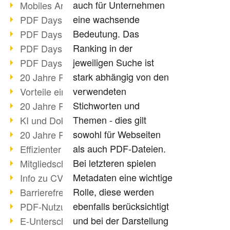
auch für Unternehmen
Mobiles Arbeiten mit PDF
eine wachsende
PDF Days 2022 Themenblock 3
Bedeutung. Das
PDF Days 2022 Themenblock 2
Ranking in der
PDF Days 2022 Themenblock 1
jeweiligen Suche ist
PDF Days Europe 2022
stark abhängig von den
20 Jahre PDF/X (Teil 3)
verwendeten
Vorteile einer PDF-Businesslösung
Stichworten und
20 Jahre PDF/X (Teil 2)
Themen - dies gilt
KI und Dokumenten-Management
sowohl für Webseiten
20 Jahre PDF/X (Teil 1)
als auch PDF-Dateien.
Effizienter Dokumenten Workflow
Bei letzteren spielen
Mitgliedschaft PDF Association
Metadaten eine wichtige
Info zu CVE-2022-22965
Rolle, diese werden
Barrierefreiheit mehr als Inklusion
ebenfalls berücksichtigt
PDF-Nutzung durch Pandemie
und bei der Darstellung
E-Unterschriften für Verwaltung