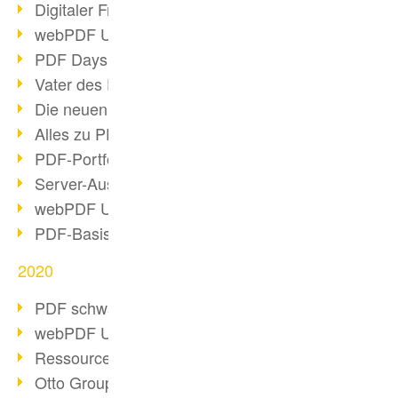
Digitaler Freigabeprozess
webPDF Update 8.0.0.2255
PDF Days Europe 2021
Vater des PDF gestorben
Die neuen PDF Standards 2020
Alles zu PDF/A-4
PDF-Portfolio erstellen
Server-Auslastung Status-Seite
webPDF Update 8.0.0.2229
PDF-Basisdatenpflege mit webPDF
2020
PDF schwärzen & bereinigen
webPDF Update 8.0.0.2193
Ressourcen für Entwickler
Otto Group Recruiting