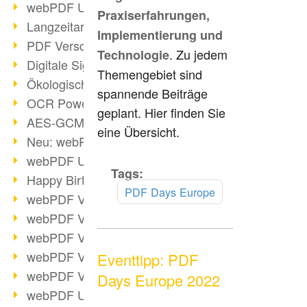
webPDF Update 9.0.0.3149
Praxiserfahrungen,
Langzeitarchivierung mit PDF/A
Implementierung und
PDF Verschlüsselung
. Zu jedem
Technologie
Digitale Signaturen
Themengebiet sind
Ökologischen Abdruck reduzieren
spannende Beiträge
OCR Power für Profis
geplant. Hier finden Sie
AES-GCM-Unterstützung (PDF 2.0)
eine Übersicht.
Neu: webPDF Developer Hub
webPDF Update 9.0.0.2898
Tags:
Mehr
Happy Birthday, PDF!
lesen
PDF Days Europe
webPDF Video-Session 4
webPDF Video-Session 3
webPDF Video-Session 2
webPDF Video-Session 1
Eventtipp: PDF
webPDF Video-Session Termine
Days Europe 2022
webPDF Update 9.0.0.2843