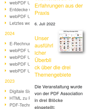
webPDF Update 10.0.2
Erfahrungen aus der
Entdecke webPDF 10
Praxis
webPDF Update 9.0.0.3655
Letztes webPDF 8 Update
6. Juli 2022
2024
Unser
E-Rechnungsstellung ab 2025
ausführl
webPDF Update 9.0.0.3584
icher
webPDF Update 9.0.0.3479
Überbli
webPDF Update 9.0.0.3361
ck über die drei
webPDF Update 9.0.0.3264
Themengebiete
2023
Die Veranstaltung wurde
Digitale Signatur in PDF
von der PDF Association
HTML zu PDF
in
drei Blöcke
PDF-Techniken für Barrierefreiheit
eingeteilt: