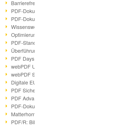
Barrierefreie PDF-Dokumente (2/3)
PDF-Dokumente mit OCR optimieren
PDF-Dokumente barrierefrei?
Wissenswertes über E-Signatur
Optimierung des PDF-Formats
PDF-Standards im Überblick
Überführung PDF/A in Archivsystem
PDF Days Europe 2021
webPDF Update 8.0.0.2282
webPDF Statistik-Auswertungen
Digitale EU COVID-Zertifikate
PDF Sicherheitseinstellungen
PDF Advanced Electronic Signature
PDF-Dokumente neu organisieren
Matterhorn Protokoll 1.1 verfügbar
PDF/R: Bildformat der Zukunft