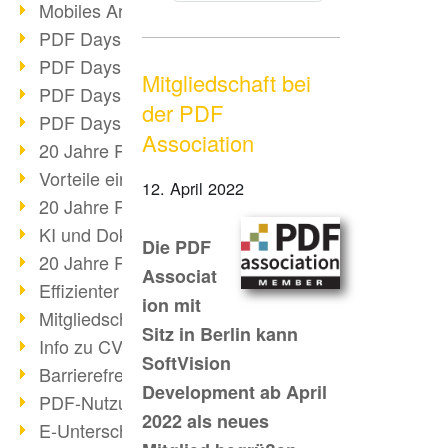
Mobiles Arbeiten mit PDF
PDF Days 2022 Themenblock 3
PDF Days 2022 Themenblock 2
Mitgliedschaft bei
PDF Days 2022 Themenblock 1
der PDF
PDF Days Europe 2022
Association
20 Jahre PDF/X (Teil 3)
Vorteile einer PDF-Businesslösung
12. April 2022
20 Jahre PDF/X (Teil 2)
KI und Dokumenten-Management
Die PDF
20 Jahre PDF/X (Teil 1)
Associat
Effizienter Dokumenten Workflow
ion mit
Mitgliedschaft PDF Association
Sitz in Berlin kann
Info zu CVE-2022-22965
SoftVision
Barrierefreiheit mehr als Inklusion
Development ab April
PDF-Nutzung durch Pandemie
2022 als neues
E-Unterschriften für Verwaltung