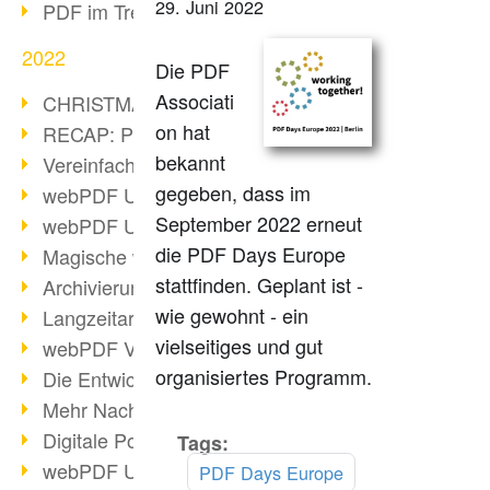
29. Juni 2022
PDF im Trend
2022
Die PDF
Associati
CHRISTMAS 2022 loading
on hat
RECAP: PDF Days Europe 2022
bekannt
Vereinfachung Personalprozesse
gegeben, dass im
webPDF Update 8.0.0.2727
September 2022 erneut
webPDF Update 9.0.0.2732
die PDF Days Europe
Magische webPDF Version 9
stattfinden. Geplant ist -
Archivierung: Aufbewahrungsfristen
wie gewohnt - ein
Langzeitarchivierung mit PDF/A
vielseitiges und gut
webPDF Video - Behind the Scenes
organisiertes Programm.
Die Entwicklung von PDF/X
Mehr Nachhaltigkeit durch PDF
Digitale Post als PDF/A
Tags:
Mehr
lesen
webPDF Update 8.0.0.2531
PDF Days Europe