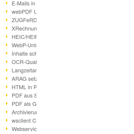
E-Mails in PDF
webPDF Update 8.0.0.2176
ZUGFeRD im Überblick
XRechnung Überblick
HEIC/HEIF-Unterstützung
WebP-Unterstützung
Inhalte schwärzen
OCR-Qualität verbessert
Langzeitarchivierung PDF
ARAG setzt auf webPDF
HTML in PDF umwandeln
PDF aus SAP
PDF als Grafik exportieren
Archivierung & Migration
wsclient Converter
Webservice Toolbox (3)