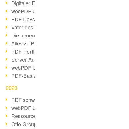
Digitaler Freigabeprozess
webPDF Update 8.0.0.2255
PDF Days Europe 2021
Vater des PDF gestorben
Die neuen PDF Standards 2020
Alles zu PDF/A-4
PDF-Portfolio erstellen
Server-Auslastung Status-Seite
webPDF Update 8.0.0.2229
PDF-Basisdatenpflege mit webPDF
2020
PDF schwärzen & bereinigen
webPDF Update 8.0.0.2193
Ressourcen für Entwickler
Otto Group Recruiting