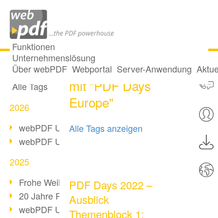
Funktionen
Unternehmenslösung
10 Posts getaggt
Alle Beiträge
Über webPDF
Webportal
Server-Anwendung
Aktue
mit "PDF Days
Alle Tags
Europe"
2026
webPDF Update 10.0.5
Alle Tags anzeigen
webPDF Update 10.0.4
2025
Frohe Weihnachten & Auszeit
PDF Days 2022 –
20 Jahre PDF/A
Ausblick
webPDF Update 10.0.3
Themenblock 1: