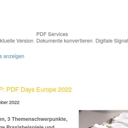
PDF Services
sts getaggt mit "PDF Days Europe"
ktuelle Version
Dokumente konvertieren
Digitale Signa
gs anzeigen
: PDF Days Europe 2022
mber 2022
en, 3 Themenschwerpunkte,
ge Praxisbeispiele und