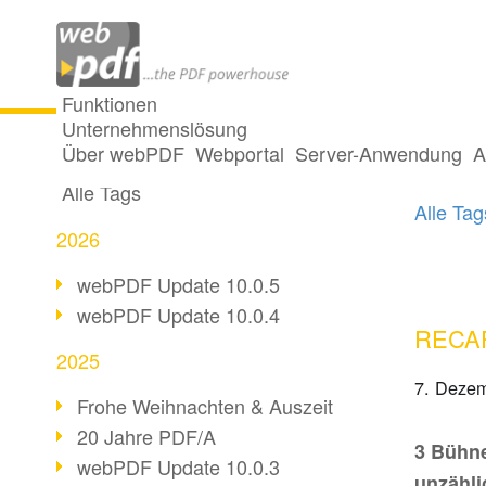
Funktionen
Unternehmenslösung
10 Po
Alle Beiträge
Über webPDF
Webportal
Server-Anwendung
A
Alle Tags
Alle Ta
2026
webPDF Update 10.0.5
webPDF Update 10.0.4
RECAP
2025
7. Deze
Frohe Weihnachten & Auszeit
20 Jahre PDF/A
3 Bühn
webPDF Update 10.0.3
unzähli