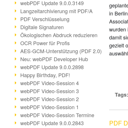
webPDF Update 9.0.0.3149
geplant
Langzeitarchivierung mit PDF/A
in Berli
PDF Verschlüsselung
Associa
Digitale Signaturen
wurden i
Ökologischen Abdruck reduzieren
damit s
OCR Power für Profis
gezielt 
AES-GCM-Unterstützung (PDF 2.0)
auswähl
Neu: webPDF Developer Hub
webPDF Update 9.0.0.2898
Happy Birthday, PDF!
webPDF Video-Session 4
webPDF Video-Session 3
Tags
webPDF Video-Session 2
webPDF Video-Session 1
webPDF Video-Session Termine
PDF Da
webPDF Update 9.0.0.2843