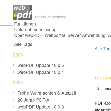
Funktionen
Unternehmenslösung
2 Pos
Alle Beiträge
Über webPDF
Webportal
Server-Anwendung
A
Alle Tags
Alle Ta
2026
webPDF Update 10.0.5
webPDF Update 10.0.4
Anhäng
2025
19. Janu
Frohe Weihnachten & Auszeit
20 Jahre PDF/A
PDF-Do
webPDF Update 10.0.3
eigentli