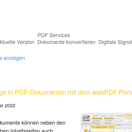
PDF Services
ts getaggt mit "PDF Anhang"
ktuelle Version
Dokumente konvertieren
Digitale Signa
gs anzeigen
e in PDF-Dokumenten mit dem webPDF Porta
ar 2022
kumente können neben den
chen Inhaltsseiten auch