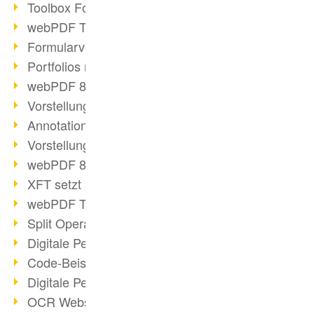
Toolbox Forms Operation
webPDF Toolbox Delete
Formularverarbeitung mit webPDF
Portfolios mit webPDF erstellen
webPDF 8.0 gestartet
Vorstellung weiterer ActionTypes
AnnotationSelection Objekt
Vorstellung weiterer ActionTypes
webPDF 8: Toolbox Neuerungen
XFT setzt auf webPDF
webPDF Toolbox Webservice Image
Split Operation: Dokumente teilen
Digitale Personalakte mit webPDF
Code-Beispiel Attachment Operation
Digitale Personalakte bei REMONDIS
OCR Webservice