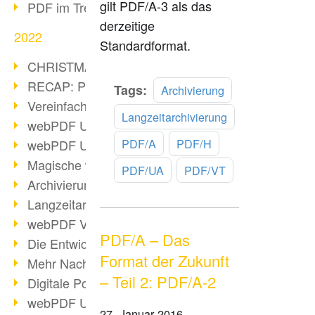
gilt PDF/A-3 als das
PDF im Trend
derzeitige
2022
Standardformat.
CHRISTMAS 2022 loading
RECAP: PDF Days Europe 2022
Mehr
Tags:
Archivierung
lesen
Vereinfachung Personalprozesse
Langzeitarchivierung
webPDF Update 8.0.0.2727
PDF/A
PDF/H
webPDF Update 9.0.0.2732
Magische webPDF Version 9
PDF/UA
PDF/VT
Archivierung: Aufbewahrungsfristen
Langzeitarchivierung mit PDF/A
webPDF Video - Behind the Scenes
PDF/A – Das
Die Entwicklung von PDF/X
Format der Zukunft
Mehr Nachhaltigkeit durch PDF
– Teil 2: PDF/A-2
Digitale Post als PDF/A
webPDF Update 8.0.0.2531
27. Januar 2016