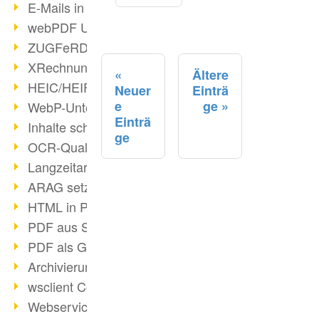
E-Mails in PDF
webPDF Update 8.0.0.2176
ZUGFeRD im Überblick
XRechnung Überblick
Ältere
HEIC/HEIF-Unterstützung
Neuer
Einträ
e
ge
WebP-Unterstützung
Einträ
Inhalte schwärzen
ge
OCR-Qualität verbessert
Langzeitarchivierung PDF
ARAG setzt auf webPDF
HTML in PDF umwandeln
PDF aus SAP
PDF als Grafik exportieren
Archivierung & Migration
wsclient Converter
Webservice Toolbox (3)