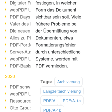
Digitaler Freigabeprozess
festlegen, in welcher
webPDF Update 8.0.0.2255
Form das Dokument
PDF Days Europe 2021
sichtbar sein soll. Viele
Vater des PDF gestorben
frühere Probleme bei
Die neuen PDF Standards 2020
der Übermittlung von
Alles zu PDF/A-4
Dokumenten, etwa
PDF-Portfolio erstellen
Formatierungsfehler
Server-Auslastung Status-Seite
durch unterschiedliche
webPDF Update 8.0.0.2229
Systeme, werden mit
PDF-Basisdatenpflege mit webPDF
PDF vermieden.
2020
Mehr
Tags:
Archivierung
PDF schwärzen & bereinigen
lesen
Langzeitarchivierung
webPDF Update 8.0.0.2193
Ressourcen für Entwickler
PDF/A
PDF/A-1a
Otto Group Recruiting
PDF/A-1b