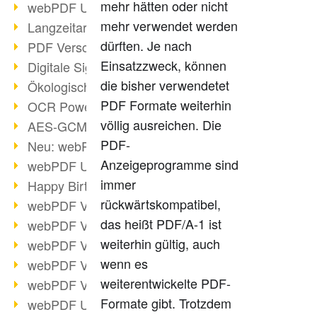
mehr hätten oder nicht
webPDF Update 9.0.0.3149
mehr verwendet werden
Langzeitarchivierung mit PDF/A
dürften. Je nach
PDF Verschlüsselung
Einsatzzweck, können
Digitale Signaturen
die bisher verwendetet
Ökologischen Abdruck reduzieren
PDF Formate weiterhin
OCR Power für Profis
völlig ausreichen. Die
AES-GCM-Unterstützung (PDF 2.0)
PDF-
Neu: webPDF Developer Hub
Anzeigeprogramme sind
webPDF Update 9.0.0.2898
immer
Happy Birthday, PDF!
rückwärtskompatibel,
webPDF Video-Session 4
das heißt PDF/A-1 ist
webPDF Video-Session 3
weiterhin gültig, auch
webPDF Video-Session 2
wenn es
webPDF Video-Session 1
weiterentwickelte PDF-
webPDF Video-Session Termine
Formate gibt. Trotzdem
webPDF Update 9.0.0.2843