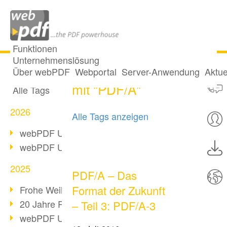
Funktionen
Unternehmenslösung
35 Posts getaggt
Alle Beiträge
Über webPDF
Webportal
Server-Anwendung
Aktue
mit "PDF/A"
Alle Tags
2026
Alle Tags anzeigen
webPDF Update 10.0.5
webPDF Update 10.0.4
2025
PDF/A – Das
Format der Zukunft
Frohe Weihnachten & Auszeit
20 Jahre PDF/A
– Teil 3: PDF/A-3
webPDF Update 10.0.3