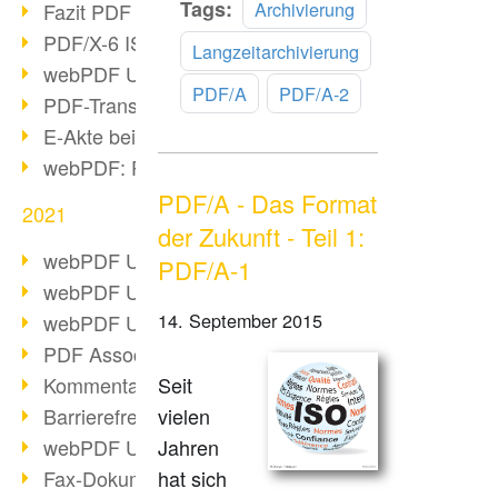
Mehr
Tags:
Archivierung
Fazit PDF Days 2021
lesen
PDF/X-6 ISO-Norm
Langzeitarchivierung
webPDF Update 8.0.0.2393
PDF/A
PDF/A-2
PDF-Transparenz beim PDF-Format
E-Akte bei Behörden
webPDF: PDF-Anhänge verwalten
PDF/A - Das Format
2021
der Zukunft - Teil 1:
webPDF Update 8.0.0.2376
PDF/A-1
webPDF Update 8.0.0.2374
14. September 2015
webPDF Update 8.0.0.2372
PDF Association 2021 Entwicklungen
Kommentare im PDF einfügen
Seit
Barrierefreie PDF-Dokumente (3/3)
vielen
webPDF Update 8.0.0.2338
Jahren
Fax-Dokumente in Workflow
hat sich