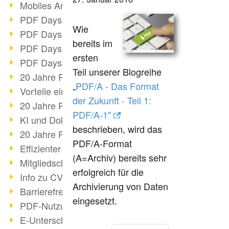
Mobiles Arbeiten mit PDF
PDF Days 2022 Themenblock 3
Wie
PDF Days 2022 Themenblock 2
bereits im
PDF Days 2022 Themenblock 1
ersten
PDF Days Europe 2022
Teil unserer Blogreihe
20 Jahre PDF/X (Teil 3)
„
PDF/A - Das Format
Vorteile einer PDF-Businesslösung
der Zukunft - Teil 1:
20 Jahre PDF/X (Teil 2)
PDF/A-1"
KI und Dokumenten-Management
beschrieben, wird das
20 Jahre PDF/X (Teil 1)
PDF/A-Format
Effizienter Dokumenten Workflow
(A=Archiv) bereits sehr
Mitgliedschaft PDF Association
erfolgreich für die
Info zu CVE-2022-22965
Archivierung von Daten
Barrierefreiheit mehr als Inklusion
eingesetzt.
PDF-Nutzung durch Pandemie
E-Unterschriften für Verwaltung