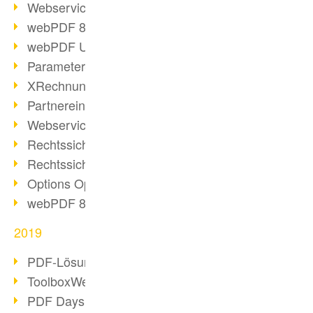
Webservice PDF/A
webPDF 8 Neuerungen (Teil 2)
webPDF Update 8.0.0.2058
Parameter-Umstellung
XRechnung bei deutschen Behörden
Partnereinsatz unserer Software
Webservice Beispiel: XMP-Metadaten
Rechtssichere Mail-Archivierung (2)
Rechtssichere Mail-Archivierung (1)
Options Operation
webPDF 8 Neuerungen (Teil 1)
2019
PDF-Lösung für Unternehmen
ToolboxWebService Print Operation
PDF Days 2020