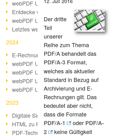
12. Juli 2016
webPDF Update 10.0.2
Entdecke webPDF 10
Der dritte
webPDF Update 9.0.0.3655
Teil
Letztes webPDF 8 Update
unserer
2024
Reihe zum Thema
PDF/A behandelt das
E-Rechnungsstellung ab 2025
,
PDF/A-3 Format
webPDF Update 9.0.0.3584
welches als aktueller
webPDF Update 9.0.0.3479
Standard in Bezug auf
webPDF Update 9.0.0.3361
Archivierung und E-
webPDF Update 9.0.0.3264
Rechnungen gilt. Das
2023
bedeutet aber nicht,
dass die Formate
Digitale Signatur in PDF
oder
PDF/A-1
PDF/A-
HTML zu PDF
keine Gültigkeit
2
PDF-Techniken für Barrierefreiheit