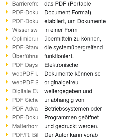
Barrierefreie PDF-Dokumente (2/3)
das PDF (Portable
PDF-Dokumente mit OCR optimieren
Document Format)
PDF-Dokumente barrierefrei?
etabliert, um Dokumente
Wissenswertes über E-Signatur
in einer Form
Optimierung des PDF-Formats
übermitteln zu können,
PDF-Standards im Überblick
die systemübergreifend
Überführung PDF/A in Archivsystem
funktioniert.
PDF Days Europe 2021
Elektronische
webPDF Update 8.0.0.2282
Dokumente können so
webPDF Statistik-Auswertungen
originalgetreu
Digitale EU COVID-Zertifikate
weitergegeben und
PDF Sicherheitseinstellungen
unabhängig von
PDF Advanced Electronic Signature
Betriebssystemen oder
PDF-Dokumente neu organisieren
Programmen geöffnet
Matterhorn Protokoll 1.1 verfügbar
und gedruckt werden.
PDF/R: Bildformat der Zukunft
Der Autor kann vorab