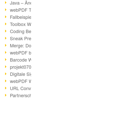
Java – Änderungen der Bedingungen
webPDF Toolbox Description
Fallbeispiel: Fusion von Archiven
Toolbox WebService Extraction
Coding Beispiel: Annotationen
Sneak Preview des webPDF Portals
Merge: Dokumente zusammenfügen
webPDF bei Infoniqa
Barcode Webservice
projekt0708 & webPDF
Digitale Signaturen - Teil 3
webPDF Webservices Signature
URL Converter mit wsclient
Partnerschaft mit d.vinci
Wasserzeichen per wsclient
Webservice via Ant-Task Bibliothek